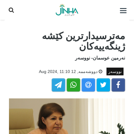
كردنه‌وه‌ی
لیست|
داخستن
مەترسیدارترین کێشە
ژینگەییەکان
نەرمین عوسمان- نووسەر
نووسەر
دووشه‌ممه‌, 12 Aug 2024, 11:10