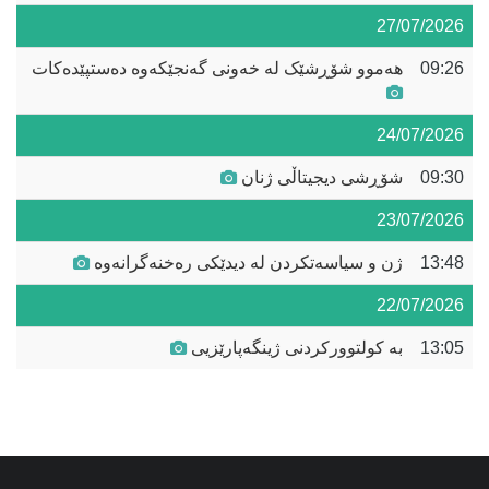
27/07/2026
09:26
هەموو شۆڕشێک لە خەونی گەنجێکەوە دەستپێدەکات
24/07/2026
09:30
شۆڕشی دیجیتاڵی ژنان
23/07/2026
13:48
ژن و سیاسەتکردن لە دیدێکی رەخنەگرانەوە
22/07/2026
13:05
بە کولتوورکردنی ژینگەپارێزیی