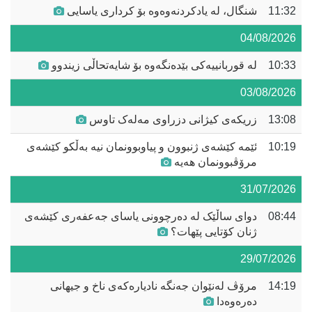
11:32
شنگال، لە یادکردنەوەوە بۆ کرداری یاسایی
04/08/2026
10:33
لە قوربانییەکی بێدەنگەوە بۆ شایەتحاڵی زیندوو
03/08/2026
13:08
زریکەی کیژانی دزراوی مەلەک تاوس
10:19
ئێمە کێشەی ژنبوون و پیاوبوونمان نیە بەڵکو کێشەی
مرۆڤبوونمان هەیە
31/07/2026
08:44
دوای ساڵێک لە دەرچوونى یاسای جەعفەری کێشەى
ژنان کۆتایی پێهات؟
29/07/2026
14:19
مرۆڤ لەنێوان جەنگە نادیارەکەی ناخ و جیهانی
دەرەوەدا