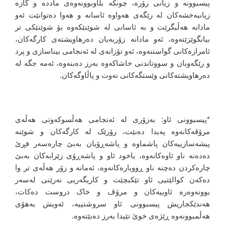
پیسبوونە و زیانی زۆرە، چونکە بڵاوبوونەوەی ماددە و گازە
زیانبەخشەکان لە رێگەی هەواوە ئاسانە و هەوا دەتوانێت ئەو
مادانە هەڵبگرێت و بە ئاسانی لە شوێنێکەوە بۆ شوێنێکی تر
بیانگوێزێتەوە، ئەو مادانە زۆربەیان دەرهاویشتەی کارگەکان،
ئامرازەکانی گواستنەوە، ئەو تۆزانەی لە ئەنجامی بیناسازی و پرد
و رێگەوبان و سووتاندنی خاشاکەوە بەرز دەبنەوە، ئەمە جگە لە
دەرهاویشتەکانی وێستگەکانی نەوت و پاڵاوگەکان.
*پیسبوونی ئاو: بەزۆری لە ئەنجامی هەڵسوکەوتی هەڵەی
مرۆڤەکانەوە پەیدا دەبێت، زۆرێک لە کارگەکان و شوێنە
پیشەسازییەکان پاشماوە و پاشەڕۆیان بەبێ چارەسەر فڕێ
دەدەنە ناو ئاوەکانەوە، یاخود ئاو و پاشەڕۆی زێرابەکان بەبێ
چارەکردن دەچنە ناو ڕووبارەکانەوە، ئەمانە و زۆر هەڵەی تر وا
دەکەن کوالێتیی ئاو تێکبچێت و کاریگەریی نەرێنی لەسەر
بوونەوەرە ئاوییەکان و مرۆڤ و خاک دروست دەکات،
هەندێکجاریش پیسبوونی ئاو سروشتییە، ئەویش بەهۆی
هەڵمبوونەوە ڕێژەی خوێ تێیدا بەرز دەبێتەوە.