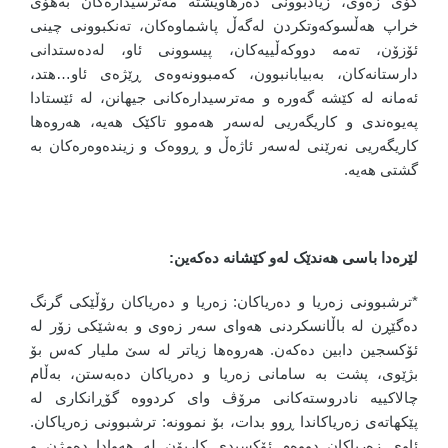
گۆی زەوی، زیادبوونی دەرهاویشتە مەترسیدارەکان بەهۆی
خراپ هەڵسوکەوتکردن لەگەڵ پاشماوەکان، تەنکبوونی چینی
ئۆزۆن، تەمە دووکەڵییەکان، پیسوونی ئاو، لەدەستدانی
دارستانەکان، بەبیابانبوون، کەمبوونەوەی ڕێژەی ئاو…هتد،
ئەمانە لە کێشە گەورە و مەترسیدارەکانی جیهانن، لە ئێستادا
پەیوەندی و کاریگەریی لەسەر هەموو تاکێک هەیە، هەروەها
کاریگەریی نەرێنی لەسەر ئاژەڵ و ڕووەک و زیندەوەرەکان بە
گشتی هەیە.
لێرەدا باسی هەندێک لەو کێشانە دەکەین
:
*ترشبوونی زەریا و دەریاکان: زەریا و دەریاکان رۆڵێکی گرنگ
دەگێڕن لە باڵانسکردنی هەوای سەر زەوی و بەشێکی زۆر لە
ئۆکسجین دابین دەکەن. هەروەها زیاتر لە سێ ملیار کەس بۆ
بژێوی، پشت بە سامانی زەریا و دەریاکان دەبەستن، بەڵام
چالاکییە نادروستەکانی مرۆڤ وای کردووە گۆڕانکاری لە
پێکهاتەی زەریاکاندا ڕوو بدات، بۆ نموونە: ترشبوونی زەریاکان.
ئاوی زەریاکان دووەم ئۆکسیدی کاربۆن لە هەوادا دەمژن و