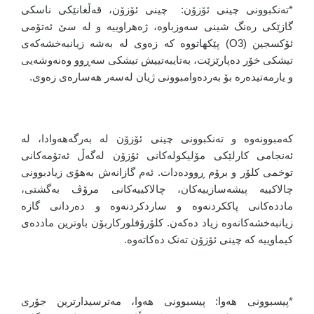
*تەنکبوونی چینی ئۆزۆن: چینی ئۆزۆن، قەڵغانێکی ناسکی
گازێکی رەنگ شینی سەوزباوە، ژەهراوییە و لە سێ ئەتۆمی
ئۆکسجین (O3) پێکهاتووە کە زەوی لە بەشە زیانبەخشەکەی
تیشکی خۆر دەپارێزێت، بەتایبەتییش تیشکی سەڕوو وەنەوشەیی
و یارمەتیدەرە بۆ بەردەوامبوونی ژیان لەسەر هەسارەی زەوی.
کەمبوونەوە و تەنکبوونی چینی ئۆزۆن لە بەرگەهەوادا، لە
ئەنجامی کارلێکی مۆلیکولەکانی ئۆزۆن لەگەڵ ئەتۆمەکانی
توخمی کلۆر و برۆم ڕوودەدات. ئەم گازانەش بەهۆی زیادبوونی
چالاکییە پیشەسازییەکان، چالاکییەکانی مرۆڤ بەگشتی،
ماددەکانی پاککردنەوە و ساردکردنەوە و دەردانی گازە
زیانبەخشەکانەوە زیاد دەکەن. کلۆرۆفلورکاربۆن باوترین ماددەی
کیماوییە کە چینی ئۆزۆن تەنک دەکاتەوە.
*پیسبوونی هەوا: پیسبوونی هەوا، مەترسیدارترین جۆری