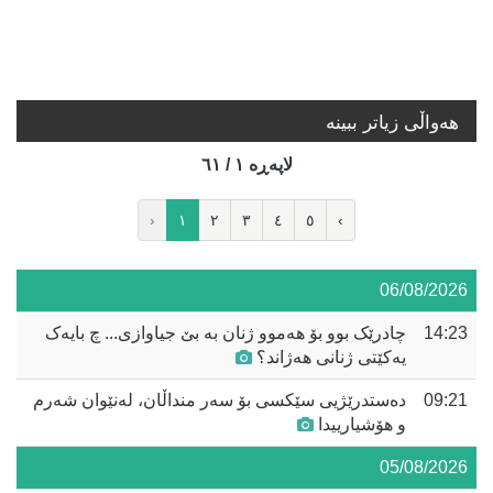
هه‌واڵی زیاتر ببینە
لاپه‌ڕه‌ ١ / ٦١
‹
١
٢
٣
٤
٥
›
06/08/2026
14:23
چادرێک بوو بۆ هەموو ژنان بە بێ جیاوازی... چ بایەک
یەکێتی ژنانی هەژاند؟
09:21
دەستدرێژیی سێکسی بۆ سەر منداڵان، لەنێوان شەرم
و هۆشیارییدا
05/08/2026