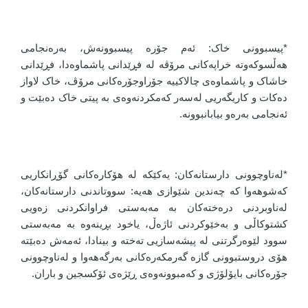
*پیسبوونی خاک: ئەم جۆرە پیسبوونەش، بەرەنجامی
هەڵسوکەوتە خراپەکانی مرۆڤە لە فڕێدانی پاشماوەدا، فڕێدانی
خاشاک و پاشماوەی چالاکییە جۆراوجۆرەکانی مرۆڤ، خاک لاواز
دەکات و کاریگەریی لەسەر کەمکردنەوەی بە پیتی خاک دەبێت و
ئەنجامی بەرەو بیابانبوونە.
*لەناوچوونی دارستانەکان: یەکێکە لە هۆکارەکانی گۆڕانکاریی
کەشوهەوا کە چەندین شێوازی هەیە: سووتاندنی دارستانەکان،
لەناوبردنی درەختەکان بە مەبەستی فراوانکردنی زەویی
کشتوکاڵی و بەخێوکردنی ئاژەڵ، یاخود بڕینەوە بە مەبەستی
سوود لێوەرگرتنی لە پیشەسازیی تەختە و بینادا، ئەمەش دەبێتە
هۆی دروستبوونی گازە گەرمکەرەکانی بەرگەهەوا و لەناوچوونی
جۆرەکانی بایۆلۆژی و کەمبوونەوەی ڕێژەی ئۆکسجین و باران.