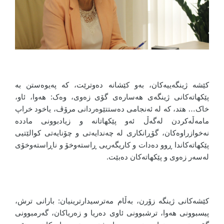
کێشە ژینگەییەکان، بەو کێشانە دەوترێت، کە پەیوەستن بە
پێکهاتەکانی ژینگەی هەسارەی گۆی زەوی، وەک: هەوا، ئاو،
خاک… هتد، کە لە ئەنجامی دەستتێوەردانی مرۆڤ، یاخود خراپ
مامەڵەکردن لەگەڵ ئەو پێکهاتانە و زیادبوونی ماددە
نەخوازراوەکان، گۆڕانکاری لە چەندایەتی و چۆنایەتی کوالێتیی
پێکهاتەکاندا ڕوو دەدات و کاریگەریی ڕاستەوخۆ و ناڕاستەوخۆی
لەسەر زەوی و پێکهاتەکان دەبێت.
کێشەکانی ژینگە زۆرن، بەڵام مەترسیدارترینیان: بارانی ترش،
پیسبوونی هەوا، ترشبوونی ئاوی دەریا و زەریاکان، گەرمبوونی