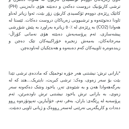
ترشی کاربۆنیک دروست دەکەن و دەبێتە هۆی دابەزینی (PH)
کاتێک ڕێژەی دووەم ئۆکسیدی کاربۆن زۆر بێت، ئەوا زیاتر لەناو
ئاودا دەتوێتەوە و ترشبوونی زەریاکان دروست دەکات. ئێستا لە
هەوادا (CO2) بە ڕێژەی لە ٪٥٠ زیاترە بەراورد بە پێش شۆڕشی
پیشەسازی، ئەم پرۆسەیەش دەبێتە هۆی نەمانی کۆراڵ-
مەرجانەکان، بەمەش زنجیرە خۆراکییەکان تێک دەچن و
زیندەوەرە ئاوییەکان کەم دەبنەوە و هەندێکیان لەناودەچن.
*بارانی ترش: نیشتنی هەر جۆرە توخمێک کە ماددەی ترشی تێدا
بێت بۆ سەر زەوی، وەک: ترشی کبریت، نایتریک…هتد کە لە
بەرگەهەوادا هەن و بە شێوەی تەڕ، یاخود وشک دەکەونە سەر
زەوی، بە بارانی ترش یاخود نیشتنی ترش ناودەبرێن، ئەم
پرۆسەیە لە ڕێگەی: باران، بەفر، تەم، خۆڵبارین، تەپوتۆزەوە ڕوو
دەدات و کاریگەریی نەرێنی لەسەر ڕووەک و ژیانی ئاویی دەبێت.