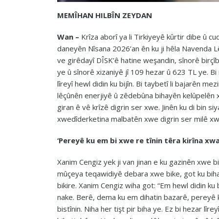
MEMÎHAN HILBÎN ZEYDAN
Wan –
Krîza aborî ya li Tirkiyeyê kûrtir dibe û cu
daneyên Nîsana 2026’an ên ku ji hêla Navenda L
ve girêdayî DÎSK’ê hatine weşandin, sînorê birçî
ye û sînorê xizaniyê jî 109 hezar û 623 TL ye. B
lîreyî hewl didin ku bijîn. Bi taybetî li bajarên m
lêçûnên enerjiyê û zêdebûna bihayên kelûpelên xer
giran ê vê krîzê digrin ser xwe. Jinên ku di bin 
xwedîderketina malbatên xwe digrin ser milê xwe,
‘Pereyê ku em bi xwe re tînin têra kirîna xw
Xanim Cengiz yek ji van jinan e ku gazinên xwe bi
mûçeya teqawidiyê debara xwe bike, got ku bihay
bikire. Xanim Cengiz wiha got: “Em hewl didin k
nake. Berê, dema ku em dihatin bazarê, pereyê k
bistînin. Niha her tişt pir biha ye. Ez bi hezar lîrey