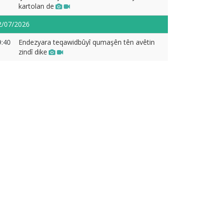
kartolan de
2/07/2026
9:40
Endezyara teqawidbûyî qumaşên tên avêtin
zindî dike