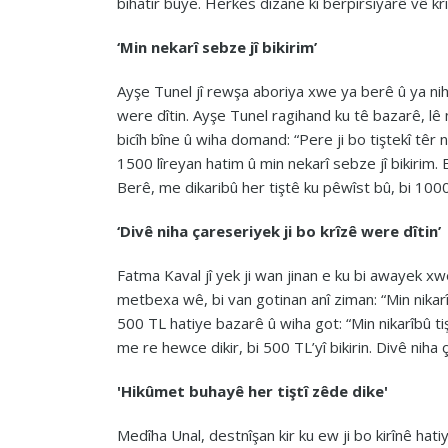
bihatir bûye. Herkes dizane kî berpirsiyarê vê krî
‘Min nekarî sebze jî bikirim’
Ayşe Tunel jî rewşa aboriya xwe ya berê û ya niha
were dîtin. Ayşe Tunel ragihand ku tê bazarê, lê
bicîh bîne û wiha domand: “Pere ji bo tiştekî têr 
1500 lîreyan hatim û min nekarî sebze jî bikirim.
Berê, me dikaribû her tiştê ku pêwîst bû, bi 1000 l
‘Divê niha çareseriyek ji bo krîzê were dîtin’
Fatma Kaval jî yek ji wan jinan e ku bi awayek xw
metbexa wê, bi van gotinan anî ziman: “Min nikarîbû
500 TL hatiye bazarê û wiha got: “Min nikarîbû tiş
me re hewce dikir, bi 500 TL’yî bikirin. Divê niha 
'Hikûmet buhayê her tiştî zêde dike'
Medîha Unal, destnîşan kir ku ew ji bo kirînê hat