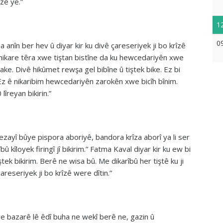
zê ye.”
1
0
 anîn ber hev û diyar kir ku divê çareseriyek ji bo krîzê
 nikare têra xwe tiştan bistîne da ku hewcedariyên xwe
nake. Divê hikûmet rewşa gel bibîne û tiştek bike. Ez bi
 Ez ê nikaribim hewcedariyên zarokên xwe bicîh bînim.
îreyan bikirin.”
ezayî bûye pispora aboriyê, bandora krîza aborî ya li ser
 kîloyek firingî jî bikirim.” Fatma Kaval diyar kir ku ew bi
tek bikirim. Berê ne wisa bû. Me dikarîbû her tiştê ku ji
çareseriyek ji bo krîzê were dîtin.”
iye bazarê lê êdî buha ne wekî berê ne, gazin û