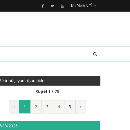
KURMANCÎ
Bêtir nûçeyan nîşan bide
Rûpel 1 / 79
‹
1
2
3
4
5
›
7/08/2026