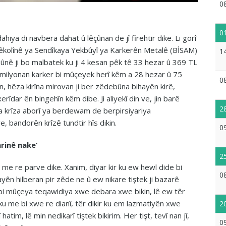
0
0
dahiya di navbera dahat û lêçûnan de jî firehtir dike. Li gorî
êkolînê ya Sendîkaya Yekbûyî ya Karkerên Metalê (BİSAM)
1
bûnê ji bo malbatek ku ji 4 kesan pêk tê 33 hezar û 369 TL
i milyonan karker bi mûçeyek herî kêm a 28 hezar û 75
0
ezin, hêza kirîna mirovan ji ber zêdebûna bihayên kirê,
îdar ên bingehîn kêm dibe. Ji aliyekî din ve, jin barê
2
siya krîza aborî ya berdewam de berpirsiyariya
 bandorên krîzê tundtir hîs dikin.
0
arinê nake’
2
 me re parve dike. Xanim, diyar kir ku ew hewl dide bi
0
ên hilberan pir zêde ne û ew nikare tiştek ji bazarê
u bi mûçeya teqawidiya xwe debara xwe bikin, lê ew têr
u me bi xwe re dianî, têr dikir ku em lazmatiyên xwe
2
î hatim, lê min nedikarî tiştek bikirim. Her tişt, tevî nan jî,
0