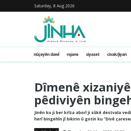
Saturday, 8 Aug 2026
nûçeyên dawî
rojane
siyaset
civak/jiyan
Dîmenê xizaniyê l
pêdiviyên bingeh
Jinên ku ji ber krîza aborî ji sûkê destvala ve
herî bingehîn jî bikirin û gotin ku “Divê çarese