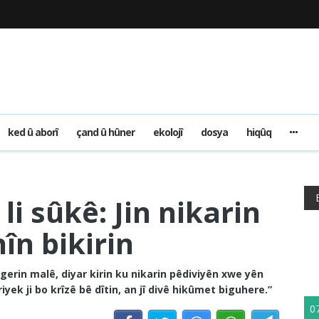
ked û aborî
çand û hûner
ekolojî
dosya
hiqûq
i sûkê: Jin nikarin
în bikirin
digerin malê, diyar kirin ku nikarin pêdiviyên xwe yên
riyek ji bo krîzê bê dîtin, an jî divê hikûmet biguhere.”
0