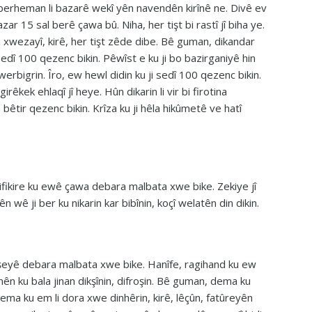
berheman li bazarê wekî yên navendên kirînê ne. Divê ev
ar 15 sal berê çawa bû. Niha, her tişt bi rastî jî biha ye.
a xwezayî, kirê, her tişt zêde dibe. Bê guman, dikandar
sedî 100 qezenc bikin. Pêwîst e ku ji bo bazirganiyê hin
erbigrin. Îro, ew hewl didin ku ji sedî 100 qezenc bikin.
êkek ehlaqî jî heye. Hûn dikarin li vir bi firotina
bêtir qezenc bikin. Krîza ku ji hêla hikûmetê ve hatî
 difikire ku ewê çawa debara malbata xwe bike. Zekiye jî
 wê ji ber ku nikarin kar bibînin, koçî welatên din dikin.
îşeyê debara malbata xwe bike. Hanîfe, ragihand ku ew
ên ku bala jinan dikşînin, difroşin. Bê guman, dema ku
Dema ku em li dora xwe dinhêrin, kirê, lêçûn, fatûreyên