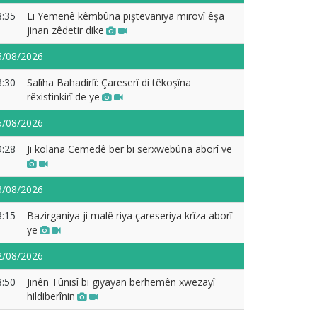
8:35
Li Yemenê kêmbûna piştevaniya mirovî êşa
jinan zêdetir dike
6/08/2026
8:30
Salîha Bahadirlî: Çareserî di têkoşîna
rêxistinkirî de ye
5/08/2026
9:28
Ji kolana Cemedê ber bi serxwebûna aborî ve
3/08/2026
8:15
Bazirganiya ji malê riya çareseriya krîza aborî
ye
2/08/2026
8:50
Jinên Tûnisî bi giyayan berhemên xwezayî
hildiberînin