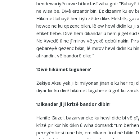
bendewariyên xwe bi kurtasî wiha got: “Buhayê 
ne wisa be. Divê erzantir bin. Ez dizanim ku ev baz
Hikûmet bihayê her tiştî zêde dike. Elektrîk, gaz
hewce ne ku qezenc bikin, lê ew hewl didin ku ji 
etîket hebe. Divê hem dikandar û hem jî gel sûd w
Ne Xwedê û ne jî mirov vê yekê qebûl nakin. Pirsgir
qebareyê qezenc bikin, lê mirov hewl didin ku hîn 
afirandin, vê bandorê dike.”
‘Divê hikûmet biguhere’
Zekiye Aksu yek ji bi milyonan jinan e ku her roj
diyar kir ku divê hikûmet biguhere û got ku zarokên
‘Dikandar jî ji krîzê bandor dibin’
Hanîfe Guzel, bazarvaneke ku hewl dide bi vê p
krîzê pir kûr hîs dikin û wiha domand: “Em berhem
pereyên kesî tune bin, em nikarin firotinê bikin. 