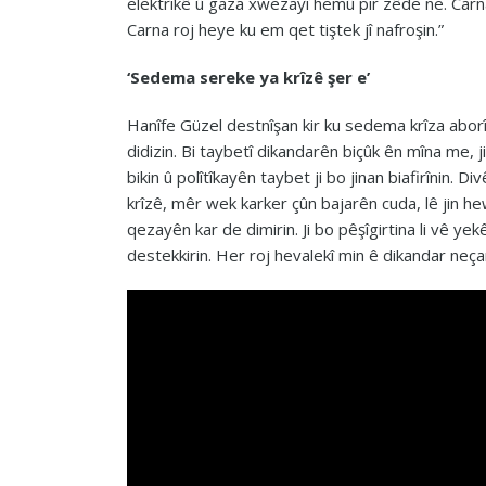
elektrîkê û gaza xwezayî hemû pir zêde ne. Carn
Carna roj heye ku em qet tiştek jî nafroşin.”
‘Sedema sereke ya krîzê şer e’
Hanîfe Güzel destnîşan kir ku sedema krîza aborî
didizin. Bi taybetî dikandarên biçûk ên mîna me,
bikin û polîtîkayên taybet ji bo jinan biafirînin. Di
krîzê, mêr wek karker çûn bajarên cuda, lê jin he
qezayên kar de dimirin. Ji bo pêşîgirtina li vê yek
destekkirin. Her roj hevalekî min ê dikandar neça