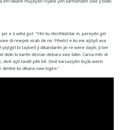
a em nikarin mûçeyên rojane yên karmendên xwe jî bidin.
 şer e û wiha got: “Yên ku desthilatdar in, pereyên gel
 jixwe di rewşek xirab de ne. Pêwîst e ku ew aştiyê ava
vê piştgirî bi taybetî ji dikandarên jin re were dayîn. Ji ber
wl didin bi karên destan debara xwe bikin. Carna mêr di
ê, divê aştî tavilê pêk bê. Divê karsaziyên biçûk werin
r dimîne ku dikana xwe bigire.”