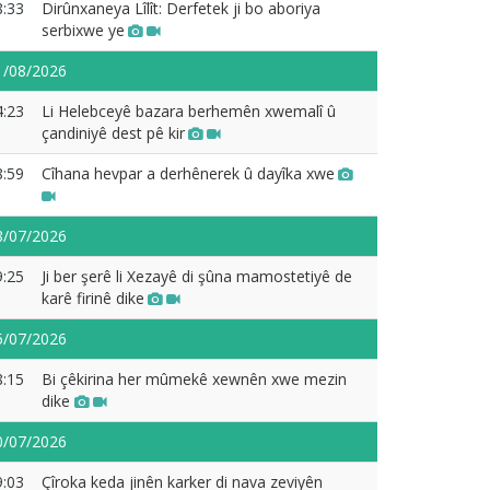
8:33
Dirûnxaneya Lîlît: Derfetek ji bo aboriya
serbixwe ye
1/08/2026
4:23
Li Helebceyê bazara berhemên xwemalî û
çandiniyê dest pê kir
8:59
Cîhana hevpar a derhênerek û dayîka xwe
8/07/2026
9:25
Ji ber şerê li Xezayê di şûna mamostetiyê de
karê firinê dike
5/07/2026
8:15
Bi çêkirina her mûmekê xewnên xwe mezin
dike
0/07/2026
9:03
Çîroka keda jinên karker di nava zeviyên