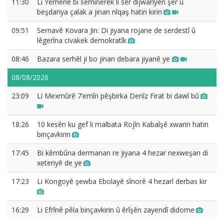
11:30
Li Yemenê bi semînerek li ser dijwariyên şer û
beşdariya çalak a jinan nîqaş hatin kirin
09:51
Sernavê Kovara Jin: Di jiyana rojane de serdestî û
lêgerîna civakek demokratîk
08:46
Bazara serhêl ji bo jinan debara jiyanê ye
08/08/2026
23:09
Li Mexmûrê 7’emîn pêşbirka Denîz Firat bi dawî bû
18:26
10 kesên ku gef li malbata Rojîn Kabaîşê xwarin hatin
binçavkirin
17:45
Bi kêmbûna dermanan re jiyana 4 hezar nexweşan di
xeteriyê de ye
17:23
Li Kongoyê şewba Ebolayê sînorê 4 hezarî derbas kir
16:29
Li Efrînê pêla binçavkirin û êrîşên zayendî didome