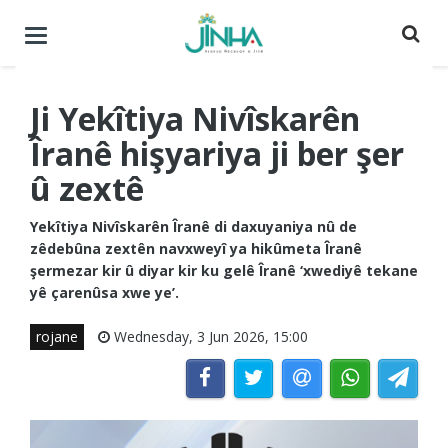
Menuyê
buguherîne
Ji Yekîtiya Nivîskarên
Îranê hişyariya ji ber şer
û zextê
Yekîtiya Nivîskarên Îranê di daxuyaniya nû de
zêdebûna zextên navxweyî ya hikûmeta Îranê
şermezar kir û diyar kir ku gelê Îranê ‘xwediyê tekane
yê çarenûsa xwe ye’.
rojane
Wednesday, 3 Jun 2026, 15:00