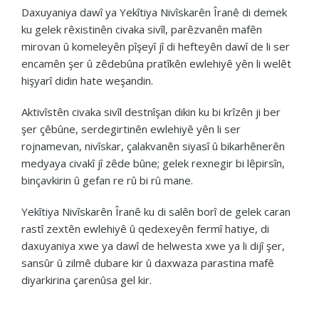
Daxuyaniya dawî ya Yekîtiya Nivîskarên Îranê di demek
ku gelek rêxistinên civaka sivîl, parêzvanên mafên
mirovan û komeleyên pîşeyî jî di hefteyên dawî de li ser
encamên şer û zêdebûna pratîkên ewlehiyê yên li welêt
hişyarî didin hate weşandin.
Aktivîstên civaka sivîl destnîşan dikin ku bi krîzên ji ber
şer çêbûne, serdegirtinên ewlehiyê yên li ser
rojnamevan, nivîskar, çalakvanên siyasî û bikarhênerên
medyaya civakî jî zêde bûne; gelek rexnegir bi lêpirsîn,
binçavkirin û gefan re rû bi rû mane.
Yekîtiya Nivîskarên Îranê ku di salên borî de gelek caran
rastî zextên ewlehiyê û qedexeyên fermî hatiye, di
daxuyaniya xwe ya dawî de helwesta xwe ya li dijî şer,
sansûr û zilmê dubare kir û daxwaza parastina mafê
diyarkirina çarenûsa gel kir.