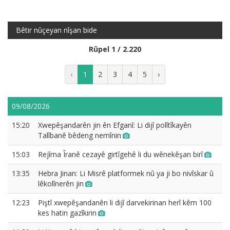
Bêtir nûçeyan nîşan bide
Rûpel 1 / 2.220
‹
1
2
3
4
5
›
09/08/2026
15:20
Xwepêşandarên jin ên Efganî: Li dijî polîtîkayên
Talîbanê bêdeng nemînin
15:03
Rejîma Îranê cezayê girtîgehê li du wênekêşan birî
13:35
Hebra Jinan: Li Misrê platformek nû ya ji bo nivîskar û
lêkolînerên jin
12:23
Piştî xwepêşandanên li dijî darvekirinan herî kêm 100
kes hatin gazîkirin