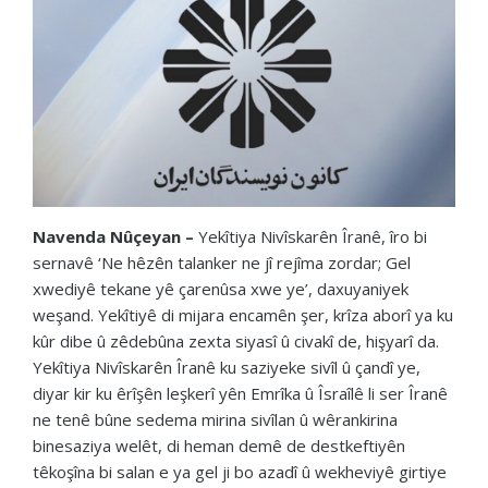
Navenda Nûçeyan –
Yekîtiya Nivîskarên Îranê, îro bi
sernavê ‘Ne hêzên talanker ne jî rejîma zordar; Gel
xwediyê tekane yê çarenûsa xwe ye’, daxuyaniyek
weşand. Yekîtiyê di mijara encamên şer, krîza aborî ya ku
kûr dibe û zêdebûna zexta siyasî û civakî de, hişyarî da.
Yekîtiya Nivîskarên Îranê ku saziyeke sivîl û çandî ye,
diyar kir ku êrîşên leşkerî yên Emrîka û Îsraîlê li ser Îranê
ne tenê bûne sedema mirina sivîlan û wêrankirina
binesaziya welêt, di heman demê de destkeftiyên
têkoşîna bi salan e ya gel ji bo azadî û wekheviyê girtiye