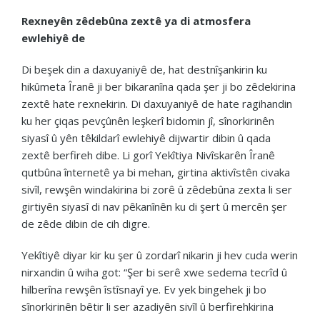
Rexneyên zêdebûna zextê ya di atmosfera
ewlehiyê de
Di beşek din a daxuyaniyê de, hat destnîşankirin ku
hikûmeta Îranê ji ber bikaranîna qada şer ji bo zêdekirina
zextê hate rexnekirin. Di daxuyaniyê de hate ragihandin
ku her çiqas pevçûnên leşkerî bidomin jî, sînorkirinên
siyasî û yên têkildarî ewlehiyê dijwartir dibin û qada
zextê berfireh dibe. Li gorî Yekîtiya Nivîskarên Îranê
qutbûna înternetê ya bi mehan, girtina aktivîstên civaka
sivîl, rewşên windakirina bi zorê û zêdebûna zexta li ser
girtiyên siyasî di nav pêkanînên ku di şert û mercên şer
de zêde dibin de cih digre.
Yekîtiyê diyar kir ku şer û zordarî nikarin ji hev cuda werin
nirxandin û wiha got: “Şer bi serê xwe sedema tecrîd û
hilberîna rewşên îstîsnayî ye. Ev yek bingehek ji bo
sînorkirinên bêtir li ser azadiyên sivîl û berfirehkirina