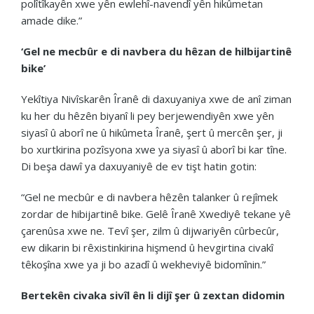
polîtîkayên xwe yên ewlehî-navendî yên hikûmetan
amade dike.”
‘Gel ne mecbûr e di navbera du hêzan de hilbijartinê
bike’
Yekîtiya Nivîskarên Îranê di daxuyaniya xwe de anî ziman
ku her du hêzên biyanî li pey berjewendiyên xwe yên
siyasî û aborî ne û hikûmeta Îranê, şert û mercên şer, ji
bo xurtkirina pozîsyona xwe ya siyasî û aborî bi kar tîne.
Di beşa dawî ya daxuyaniyê de ev tişt hatin gotin:
“Gel ne mecbûr e di navbera hêzên talanker û rejîmek
zordar de hibijartinê bike. Gelê Îranê Xwediyê tekane yê
çarenûsa xwe ne. Tevî şer, zilm û dijwariyên cûrbecûr,
ew dikarin bi rêxistinkirina hişmend û hevgirtina civakî
têkoşîna xwe ya ji bo azadî û wekheviyê bidomînin.”
Bertekên civaka sivîl ên li dijî şer û zextan didomin