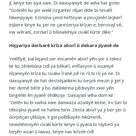
jî, kiriye bin siya xwe. Di daxuyaniyê de wiha hat gotin:
“Gotinên ku şer wekî rizgarker nîşan dide bi tevahî
hilweşiyaye. Ezmûna çend hefteyan a pevçûnên leşkerî
eşkere kiriye ku şer ne çareseriya krîzan e; berovajî vê,
ew wêranî, zordarî û bêewlehiya civakî kûrtir dike.”
Hişyariya derbarê krîza aborî û debara jiyanê de
Yekîtîyê, bal kişand ser encamên aborî yên şer û tekez
kir ku zêdebûna cidî ya bêkarî, enflasyon û xizaniyê
nîşaneyên krîza ku civaka Îranê pê re rû bi rû ye ne. Di
daxuyaniyê de hat destnîşankirin ku beşek mezin ji gel ji
her demê bêtir ji bo dabînkirina pêdiviyên xwe yên
bingehîn ên jiyanê têdikoşe. Daxuyanî wiha dom kir:
“Gelên ku bi xwîna xwe daxwaza azadiyê kirine, îro ber bi
têkoşîna jiyanê ve hatine birin. Zexta aborî ya ji ber şer û
dorpêçan çêbûye, li gel polîtîkayên hikûmetê,
newekheviyên civakî kûrtir kiriye û jiyana bi taybetî ya
beşên xizan û lawaz, kiriye nav krîzek cidî.