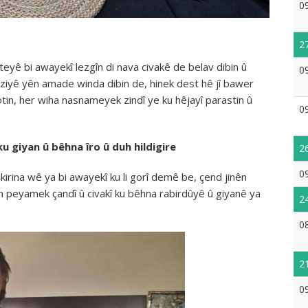
0
2
ê bi awayekî lezgîn di nava civakê de belav dibin û
0
ziyê yên amade winda dibin de, hinek dest hê jî bawer
tin, her wiha nasnameyek zindî ye ku hêjayî parastin û
0
u giyan û bêhna îro û duh hildigire
2
0
kirina wê ya bi awayekî ku li gorî demê be, çend jinên
 peyamek çandî û civakî ku bêhna rabirdûyê û giyanê ya
2
0
2
0