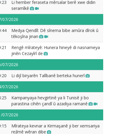
9:23
Li hember feraseta mêrsalar berê xwe didin
seramîkê
7/07/2026
9:44
Medya Qendîl: Dê sînema bibe amûra dîrok û
têkoşîna jinan
9:21
Rengê mîrateyê: Hunera hineyê di nasnameya
jinên Cezayîrî de
6/07/2026
9:20
Li dijî biryarên Talîbanê berteka hunerî
4/07/2026
8:25
Kampanyaya hevgirtinê ya li Tunisê ji bo
parastina cihên çandî û azadiya ramanê
1/07/2026
9:15
Mîrateya kevnar a Kirmaşanê ji ber xemsariya
rejîmê wêran dibe