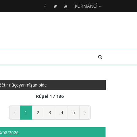
KURMANCÎ
Bêtir nûçeyan nîşan bide
Rûpel 1 / 136
‹
1
2
3
4
5
›
8/08/2026