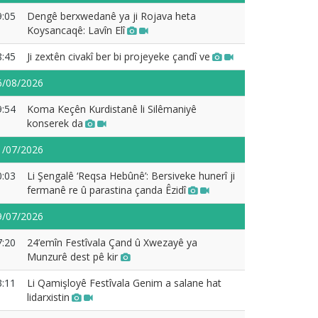
9:05
Dengê berxwedanê ya ji Rojava heta
Koysancaqê: Lavîn Elî
8:45
Ji zextên civakî ber bi projeyeke çandî ve
6/08/2026
9:54
Koma Keçên Kurdistanê li Silêmaniyê
konserek da
1/07/2026
0:03
Li Şengalê ‘Reqsa Hebûnê’: Bersiveke hunerî ji
fermanê re û parastina çanda Êzidî
9/07/2026
7:20
24’emîn Festîvala Çand û Xwezayê ya
Munzurê dest pê kir
3:11
Li Qamişloyê Festîvala Genim a salane hat
lidarxistin