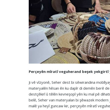
Perçeyên mîratî veguherand beşek yekgirtî 
Ji vê vîzyonê, Seher dest bi sêwirandina mobîlyayê
materyalên hêsan ên ku dapîr di demên berê de 
destçêkirî û têlên kevneşopî yên ku mal pê dihatin
belê, Seher van materyalan bi şêwazek modern ji
malê ya heyî guncaw kir, perçeyên mîratî veguhera