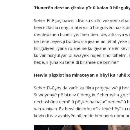
‘Hunerên destan çîroka pîr û kalan û hûrguliy
Seher El-Eşoş bawer dike ku salên wê yên xebat
hevrêzkirina reng, materyal û hûrguliyên nazik de
destlêdanên hunerî yên hemdem de, alîkariya wê
ne tenê rêyek ji bo debara jiyanê an jêhatiyeke 
hûrguliyên jiyana rojane ne ku giyanê malên kevin
ku van hûrguliyan bi awayekî nûjen zindî bihêlim, 
hebe, li şûna ku tenê di bîranînê de bimîne.”
Hewla pêşxistina mîrateyan a bêyî ku ruhê 
Seher El-Eşoş da zanîn ku fikra projeya wê ji ber
Suweydayê pê bi nav û deng in. Seher wiha got: “N
derbasbûna demê û pêşketina bajarî bedewî û he
van xaniyan. Ez hewl didim ku mîrateyê bêyî ku 
kevin di nav avahiyên nûjen de hêmanek domdar