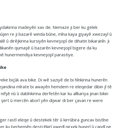
eydakirina madeyên xav de. Nemaze ji ber ku gelek
ûjen re ji bazarê winda bûne, mîna kaya giyayê xwezayî û
lê û dirêjkirina kursiyên kevneşopî de dihatin bikaranîn. Ji
, dikanên qumaşê û bazarên kevneşopî bigere da ku
ruhê hunermendiya kevneşopî parastiye.
ike
eke biçûk ava bike. Di wê saziyê de bi hînkirina hunerên
vejandina mîrate bi awayên hemdem re eleqedar dibin jî tê
fşê nû û dabînkirina derfetên kar ku alîkariya jinan bikin
e şert û mercên aborî yên dijwar di ber çavan re were
er rastî eleqe û destekek têr û kirrûbira guncav bistîne
i ber ku berhemên destçêkirî xwedî nirxek hunerî û çandî ne