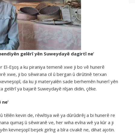
endiyên gelêrî yên Suweydayê dagirtî ne’
r El-Eşoş a ku piraniya temenê xwe ji bo vê hunerê
mrê xwe, ji bo sêwirana cil û bergan û dirûtinê terxan
 kevneşopî, da ku ji materyalên sade berhemên hunerî yên
a gelêrî ya bajarê Suweydayê nîşan didin, çêke.
 ne’
 têlên kevin de, rêwîtiya wê ya dûrûdirêj a bi hunerê re
cîhana qumaş û sêwiranê ve, her wiha evîna wê ya kûr a ji
n kevneşopî beşek girîng a bîra civakê ne, dihat ajotin.