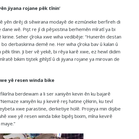
ên jiyana rojane pêk tînin’
ê yên dirêj di sêwirana modayê de ezmûneke berfireh di
 dane wê. Pişt re jî di pêşxistina berhemên mîratî ya bi
 kirine. Seher çîroka xwe wiha vedibêje: “Hunerên destan
ji bo derbaskirina demê ne. Her wiha çîroka bav û kalan û
 pêk tînin. Ji ber vê yekê, bi rêya karê xwe, ez hewl didim
mîratê bikim tiştek gihîştî û di jiyana rojane ya mirovan de
xwe yê resen winda bike
 fikirîna berdewam a li ser xaniyên kevin ên ku bajarê
emaze xaniyên ku ji kevirê reş hatine çêkirin, ku tevî
ybeta xwe parastine, derketiye holê. Projeya min dişibe
ruhê xwe yê resen winda bike bipêş bixim, mîna kevirê
 maye.”