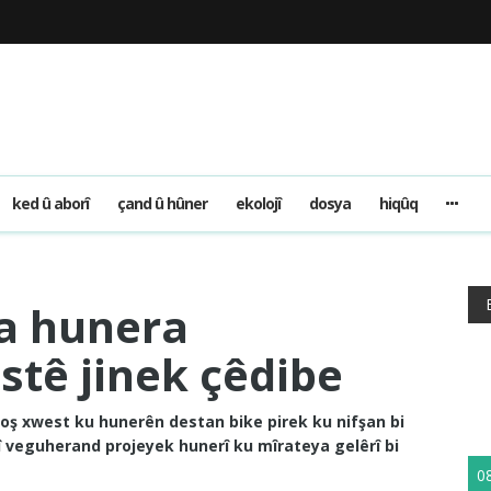
ked û aborî
çand û hûner
ekolojî
dosya
hiqûq
a hunera
stê jinek çêdibe
oş xwest ku hunerên destan bike pirek ku nifşan bi
î veguherand projeyek hunerî ku mîrateya gelêrî bi
0