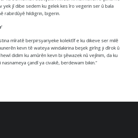
 yek jî dibe sedem ku gelek kes îro vegerin ser û bala
 rabirdûyê hildigrin, bigerin.
’
tina mîratê berpirsyariyeke kolektîf e ku dikeve ser milê
hunerên kevn tê wateya windakirina beşek girîng ji dîrok û
, hewl didim ku amûrên kevn bi şêwazek nû vejînim, da ku
ji nasnameya çandî ya civakê, berdewam bikin.”