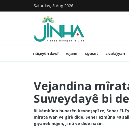
Saturday, 8 Aug 2026
nûçeyên dawî
rojane
siyaset
civak/jiyan
Vejandina mîrat
Suweydayê bi de
Bi kêmbûna hunerên kevneşopî re, Seher El-Eş
mîrata wan ve girê dide. Seher ezmûna 40 sal
giyanek nûjen, ji nû ve dide nasîn.