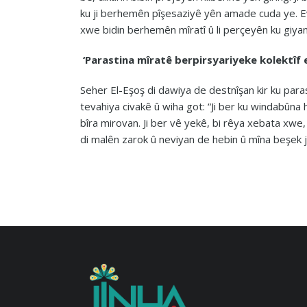
ku ji berhemên pîşesaziyê yên amade cuda ye. Ev
xwe bidin berhemên mîratî û li perçeyên ku giyanê
‘Parastina mîratê berpirsyariyeke kolektîf e
Seher El-Eşoş di dawiya de destnîşan kir ku paras
tevahiya civakê û wiha got: “Ji ber ku windabûna 
bîra mirovan. Ji ber vê yekê, bi rêya xebata xwe
di malên zarok û neviyan de hebin û mîna beşek 