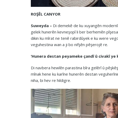
ROŞÊL CANYOR
Suweyda –
Di demekê de ku xuyangên modernîtey
gelek hunerên kevneşopî li ber berhemên pîşesa
dikin ku mîrat ne tenê rabirdûyek e ku were vego
veguhestina wan a ji bo nifşên pêşerojê re.
‘Hunera destan peyameke çandî û civakî ye k
Di navbera hewlên parastina bîra gelêrî û pêşkêş
mînak hene ku karîne hunerên destan veguherînin
niha, bi hev re hildigre.