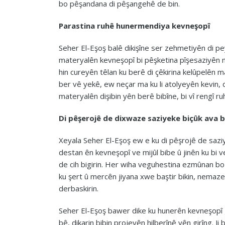
bo pêşandana di pêşangehê de bin.
Parastina ruhê hunermendiya kevneşopî
Seher El-Eşoş balê dikişîne ser zehmetiyên di p
materyalên kevneşopî bi pêşketina pîşesaziyên n
hin cureyên têlan ku berê di çêkirina kelûpelên ma
ber vê yekê, ew neçar ma ku li atolyeyên kevin
materyalên dişibin yên berê bibîne, bi vî rengî 
Di pêşerojê de dixwaze saziyeke biçûk ava b
Xeyala Seher El-Eşoş ew e ku di pêşrojê de saziy
destan ên kevneşopî ve mijûl bibe û jinên ku bi 
de cih bigirin. Her wiha veguhestina ezmûnan bo ni
ku şert û mercên jiyana xwe baştir bikin, nemaz
derbaskirin.
Seher El-Eşoş bawer dike ku hunerên kevneşopî g
bê, dikarin bibin projeyên hilberînê yên girîng. J