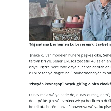
‘
Nîşandana berhemên ku bi resenî û taybetm
Jineke ku van modelên hunerê pêşkêş dike, Sehe
terxan kirî ye. Seher El-Eşoş zêdetirî 40 salên e
kiriye. Piştre berê xwe daye hunerên destan ên
ku bi reseniyê dagirtî ne û taybetmendiyên mîrat
‘Pîşeyên kevneşopî beşek girîng a bîra civakê
Di nav mala wê ya sade de, di nav qumaş, qamîş û
dest pê kir. Ji aliyê ezmûna wê ya berfireh a di 
bo mîrata herêma xwe û baweriya wê ya ku pîşeyê