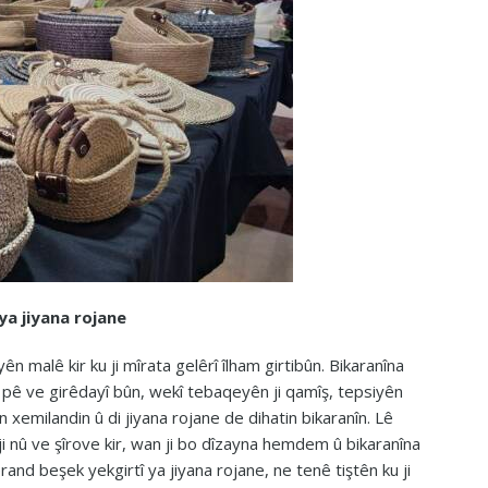
ya jiyana rojane
n malê kir ku ji mîrata gelêrî îlham girtibûn. Bikaranîna
pê ve girêdayî bûn, wekî tebaqeyên ji qamîş, tepsiyên
 xemilandin û di jiyana rojane de dihatin bikaranîn. Lê
 nû ve şîrove kir, wan ji bo dîzayna hemdem û bikaranîna
nd beşek yekgirtî ya jiyana rojane, ne tenê tiştên ku ji