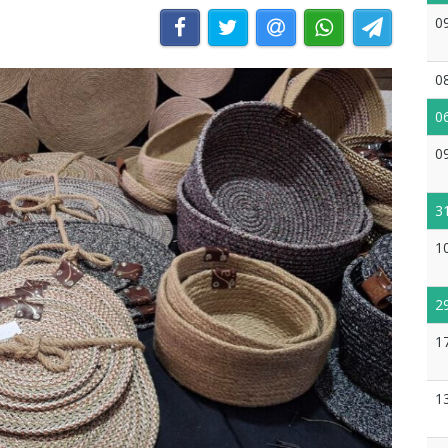
0
0
0
0
3
1
2
1
1