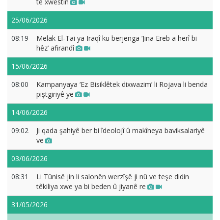
tê xwestin
25/06/2026
08:19
Melak El-Tai ya Iraqî ku berjenga ‘Jina Ereb a herî bi
hêz’ afirandî
15/06/2026
08:00
Kampanyaya ‘Ez Bisiklêtek dixwazim’ li Rojava li benda
piştgiriyê ye
14/06/2026
09:02
Ji qada şahiyê ber bi îdeolojî û makîneya baviksalariyê
ve
03/06/2026
08:31
Li Tûnisê jin li salonên werzîşê ji nû ve teşe didin
têkiliya xwe ya bi beden û jiyanê re
31/05/2026