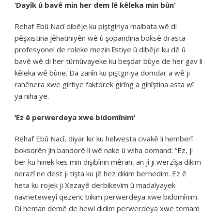
‘Dayîk û bavê min her dem lê kêleka min bûn’
Rehaf Ebû Nacî dibêje ku piştgiriya malbata wê di
pêşxistina jêhatiniyên wê û şopandina boksê di asta
profesyonel de roleke mezin lîstiye û dibêje ku dê û
bavê wê di her tûrnûvayeke ku beşdar bûye de her gav li
kêleka wê bûne. Da zanîn ku piştgiriya domdar a wê ji
rahênera xwe girtiye faktorek girîng a gihîştina asta wî
ya niha ye.
‘Ez ê perwerdeya xwe bidomînim’
Rehaf Ebû Nacî, diyar kir ku helwesta civakê li hemberî
boksorên jin bandorê li wê nake û wiha domand: “Ez, ji
ber ku hinek kes min dişibînin mêran, an jî ji werzîşa dikim
nerazî ne dest ji tişta ku jê hez dikim bernedim. Ez ê
heta ku rojek ji Xezayê derbikevim û madalyayek
navneteweyî qezenc bikim perwerdeya xwe bidomînim.
Di heman demê de hewl didim perwerdeya xwe temam