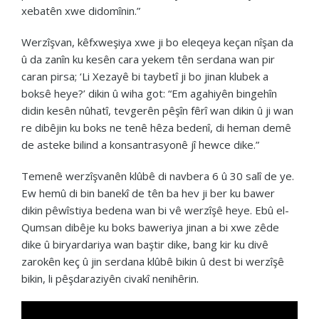
xebatên xwe didomînin.”
Werzîşvan, kêfxweşiya xwe ji bo eleqeya keçan nîşan da
û da zanîn ku kesên cara yekem tên serdana wan pir
caran pirsa; ‘Li Xezayê bi taybetî ji bo jinan klubek a
boksê heye?’ dikin û wiha got: “Em agahiyên bingehîn
didin kesên nûhatî, tevgerên pêşîn fêrî wan dikin û ji wan
re dibêjin ku boks ne tenê hêza bedenî, di heman demê
de asteke bilind a konsantrasyonê jî hewce dike.”
Temenê werzîşvanên klûbê di navbera 6 û 30 salî de ye.
Ew hemû di bin banekî de tên ba hev ji ber ku bawer
dikin pêwîstiya bedena wan bi vê werzîşê heye. Ebû el-
Qumsan dibêje ku boks baweriya jinan a bi xwe zêde
dike û biryardariya wan baştir dike, bang kir ku divê
zarokên keç û jin serdana klûbê bikin û dest bi werzîşê
bikin, li pêşdaraziyên civakî nenihêrin.