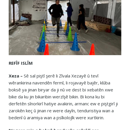
REFÎF ISLÎM
Xeza –
Sê sal piştî şerê li Zîvala Xezayê û tevî
wêrankirina navendên fermî, li rojavayê bajêr, klûba
boksê ya jinan biryar da ji nû ve dest bi xebatên xwe
bike da ku jin bikaribin werzîşê bikin. Bi kona ku bi
derfetên sînorkirî hatiye avakirin, armanc ew e piştgirî ji
zarokên keç û jinan re were dayîn, tenduristiya wan a
bedenî û aramiya wan a psîkolojîk were xurtkirin.