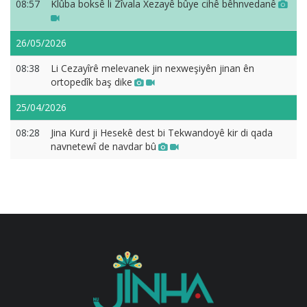
08:57
Klûba boksê li Zîvala Xezayê bûye cihê bêhnvedanê
26/05/2026
08:38
Li Cezayîrê melevanek jin nexweşiyên jinan ên
ortopedîk baş dike
25/04/2026
08:28
Jina Kurd ji Hesekê dest bi Tekwandoyê kir di qada
navnetewî de navdar bû