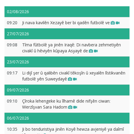
02/08/2026
09:20
Ji nava kavilên Xezayê ber bi qadên futbolê ve
27/07/2026
09:08
Tîma fûtbolê ya jinên Iraqê: Di navbera zehmetiyên
civakî û hêviyên kûpaya Asyayê de
23/07/2026
09:17
Li dijî şer û qalibên civakî têkoşîn û xeyalên lîstikvanên
futbolê yên Suweydayê
09/07/2026
09:10
Çîroka lehengeke ku îlhamê dide nifşên ciwan:
Werzîşvan Sara Hadom
06/07/2026
10:35
Ji bo tenduristiya jinên Koyê hewza avjeniyê ya daîmî