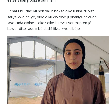
ez sê salan ji boksê dûr mam.”
Rehaf Ebû Nacî ku neh sal in boksê dike û niha di bîst
saliya xwe de ye, dibêje ku ew xwe ji piraniya hevalên
xwe cuda dibîne. Tekez dike ku ew li ser mijarên jê
bawer dike rast in bê dudilî fikra xwe dibêje.