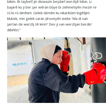
bikim. Bi taybetî jin dixwazin beşdarî werzîşê bibin. Li
bajarê ku ji ber şer wêran bûye bi zehmetiyên mezin re
rû bi rû dimînim. Gelek demên ku nikaribûm bigihîjim
klubek, min gelek caran şîroveyên weke ‘Ma di van
şertan de werzîş tê kirin? Dev ji van werzîşan berdin’
dibihîst.”