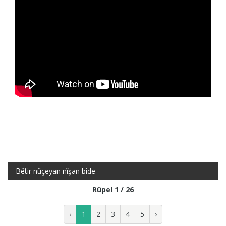
Bêtir nûçeyan nîşan bide
Rûpel 1 / 26
‹
1
2
3
4
5
›