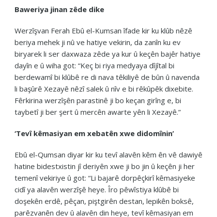
Baweriya jinan zêde dike
Werzîşvan Ferah Ebû el-Kumsan îfade kir ku klûb nêzê
beriya mehek ji nû ve hatiye vekirin, da zanîn ku ev
biryarek li ser daxwaza zêde ya kur û keçên bajêr hatiye
dayîn e û wiha got: “Keç bi riya medyaya dîjîtal bi
berdewamî bi klûbê re di nava têkiliyê de bûn û navenda
li başûrê Xezayê nêzî salek û nîv e bi rêkûpêk dixebite.
Fêrkirina werzîşên parastinê ji bo keçan girîng e, bi
taybetî ji ber şert û mercên awarte yên li Xezayê.”
‘Tevî kêmasiyan em xebatên xwe didomînin’
Ebû el-Qumsan diyar kir ku tevî alavên kêm ên vê dawiyê
hatine bidestxistin jî deriyên xwe ji bo jin û keçên ji her
temenî vekiriye û got: “Li bajarê dorpêçkirî kêmasiyeke
cidî ya alavên werzîşê heye. Îro pêwîstiya klûbê bi
doşekên erdê, pêçan, piştgirên destan, lepikên boksê,
parêzvanên dev û alavên din heye, tevî kêmasiyan em