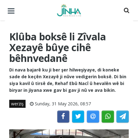
Menuyê
buguherîne
Klûba boksê li Zîvala
Xezayê bûye cihê
bêhnvedanê
Di nava bajarê ku ji ber şer hilweşiyaye, di koneke
sade de keçên Xezayê ji nûve vedigerin boksê. Di bin
siya kavil û tirsê de, Rehaf Ebû Nacî û hevalên wê bi
biryar in jiyana xwe gav bi gav ji nû ve ava bikin.
werziş
Sunday, 31 May 2026, 08:57