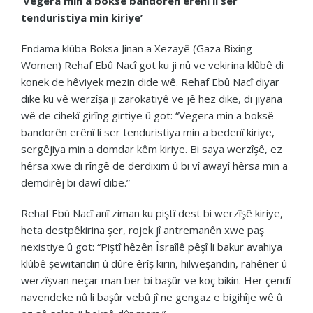
‘Vegera min a boksê bandorên erênî li ser
tenduristiya min kiriye’
Endama klûba Boksa Jinan a Xezayê (Gaza Bixing
Women) Rehaf Ebû Nacî got ku ji nû ve vekirina klûbê di
konek de hêviyek mezin dide wê. Rehaf Ebû Nacî diyar
dike ku vê werzîşa ji zarokatiyê ve jê hez dike, di jiyana
wê de cihekî girîng girtiye û got: “Vegera min a boksê
bandorên erênî li ser tenduristiya min a bedenî kiriye,
sergêjiya min a domdar kêm kiriye. Bi saya werzîşê, ez
hêrsa xwe di rîngê de derdixim û bi vî awayî hêrsa min a
demdirêj bi dawî dibe.”
Rehaf Ebû Nacî anî ziman ku piştî dest bi werzîşê kiriye,
heta destpêkirina şer, rojek jî antremanên xwe paş
nexistiye û got: “Piştî hêzên Îsraîlê pêşî li bakur avahiya
klûbê şewitandin û dûre êrîş kirin, hilweşandin, rahêner û
werzîşvan neçar man ber bi başûr ve koç bikin. Her çendî
navendeke nû li başûr vebû jî ne gengaz e bigihîje wê û