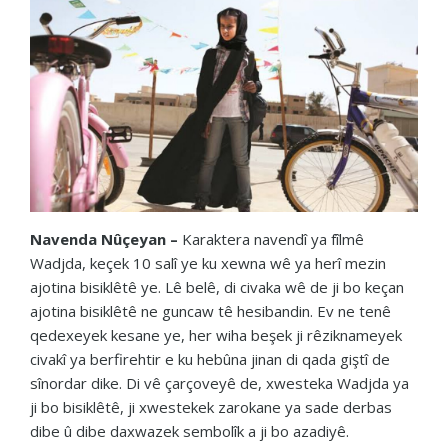
Navenda Nûçeyan –
Karaktera navendî ya fîlmê
Wadjda, keçek 10 salî ye ku xewna wê ya herî mezin
ajotina bisiklêtê ye. Lê belê, di civaka wê de ji bo keçan
ajotina bisiklêtê ne guncaw tê hesibandin. Ev ne tenê
qedexeyek kesane ye, her wiha beşek ji rêziknameyek
civakî ya berfirehtir e ku hebûna jinan di qada giştî de
sînordar dike. Di vê çarçoveyê de, xwesteka Wadjda ya
ji bo bisiklêtê, ji xwestekek zarokane ya sade derbas
dibe û dibe daxwazek sembolîk a ji bo azadiyê.