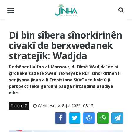
Menuyê
buguherîne
Di bin sîbera sînorkirinên
civakî de berxwedanek
stratejîk: Wadjda
Derhêner Haifaa al-Mansour, di fîlmê ‘Wadjda’ de bi
çîrokeke sade lê xwedî rexneyeke kûr, sînorkirinên li
ser jiyana jinan a li Erebistana Siûdî vedikole û ji
perspektîfeke gerdûnî banga nirxandina azadiyê
dike.
lîsta rojê
Wednesday, 8 Jul 2026, 08:15