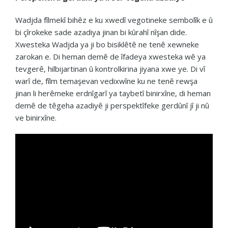
Wadjda fîlmekî bihêz e ku xwedî vegotineke sembolîk e û
bi çîrokeke sade azadiya jinan bi kûrahî nîşan dide.
Xwesteka Wadjda ya ji bo bisiklêtê ne tenê xewneke
zarokan e. Di heman demê de îfadeya xwesteka wê ya
tevgerê, hilbijartinan û kontrolkirina jiyana xwe ye. Di vî
warî de, fîlm temaşevan vedixwîne ku ne tenê rewşa
jinan li herêmeke erdnîgarî ya taybetî binirxîne, di heman
demê de têgeha azadiyê ji perspektîfeke gerdûnî jî ji nû
ve binirxîne.