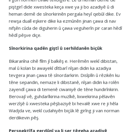
piştgirî dide xwesteka keça xwe ya ji bo azadiyê û di
heman demê de sînorkirinên pergala heyî qebûl dike. Ev
rewşa dualî eşkere dike ka ezmûnên jinan çawa di nav
nifşên cûda de diguherin û çawa veguherîn pir caran hêdî
hêdî pêşve diçe.
Sînorkirina qadên giştî û serhildanên biçûk
Bikaranîna cihê fîlm jî balkêş e. Herêmên wekî dibistan,
mal û kolan bi awayekî dîtbarî nîşan didin ka azadiya
tevgera jinan çawa tê sînordarkirin. Disîplîn û rêzikên ku
têne sepandin, nemaze li dibistanê, nîşan didin ka rolên
zayendî çawa di temenê ciwaniyê de têne hundirînkirin.
Berovajî vê, guhdarîkirina muzîkê, lixwekirina pêlavên
werzîşê û xwesteka pêşbaziyê bi hevalê xwe re ji hêla
Wadjda ve, wekî cudahiyên biçûk lê girîng ji van norman
derdikevin pêş.
Perspektîfa gerdûnî ya li ser têgeha azadiyê