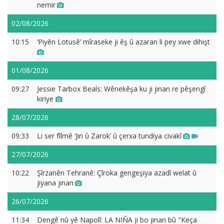
nemir
02/08/2026
10:15
‘Piyên Lotusê’ mîraseke ji êş û azaran li pey xwe dihişt
01/08/2026
09:27
Jessie Tarbox Beals: Wênekêşa ku ji jinan re pêşengî
kiriye
28/07/2026
09:33
Li ser fîlmê ‘Jin û Zarok’ û çerxa tundiya civakî
27/07/2026
10:22
Şîrzanên Tehranê: Çîroka gengeşiya azadî welat û
jiyana jinan
26/07/2026
11:34
Dengê nû yê Napolî: LA NIÑA ji bo jinan bû "Keça