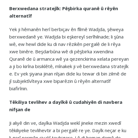
Berxwedana stratejîk: Pêşbirka quranê û rêyên
alternatîf
Yek ji hêmanên herî berbiçav ên fîlmê Wadjda, şêweya
berxwedanê ye. Wadjda bi eşkereyî serîhilnade; li şûna
wê, ew hewl dide ku di nav rêzikên pergalê de li rêya
xwe binêre. Beşdarbûna wê di pêşbirka xwendina
Quranê de û armanca wê ya qezenckirina xelata pereyan
a ji bo kirîna bisiklêtê, mînakek ji vê berxwedana stratejîk
e. Ev yek şiyana jinan nîşan dide ku tewar di bin zilmê de
jî subjektîvîteya xwe biparêzin û rêyên alternatîf
biafirînin.
Têkiliya tevlihev a dayîkê û cudahiyên di navbera
nifşan de
Ji aliyê din ve, dayîka Wadjda wekî jineke mezin xwedî
têkiliyeke tevlihevtir a bi pergalê re ye. Dayîk neçar e ku
li gorî normên civakî tevbigere. Lê di heman demê de