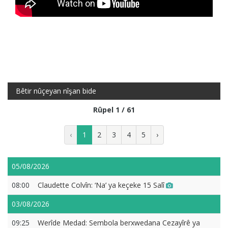
Bêtir nûçeyan nîşan bide
Rûpel 1 / 61
‹
1
2
3
4
5
›
05/08/2026
08:00
Claudette Colvîn: ‘Na’ ya keçeke 15 Salî
03/08/2026
09:25
Werîde Medad: Sembola berxwedana Cezayîrê ya