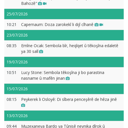
Bahozê"
25/07/2026
10:21
Capernaum: Doza zarokekî li dijî cîhanê
23/07/2026
08:35
Emîne Ocak: Sembola bîr, heqîqet û têkoşîna edaletê
ya 30 salî
19/07/2026
10:51
Lucy Stone: Sembola têkoşîna ji bo parastina
nasname û mafên jinan
15/07/2026
08:15
Peykerek li Osloyê: Di sîbera penceşêrê de hêza jinê
13/07/2026
09:44
Muzexaneya Bardo ya Tûnisê neynika dîrok û