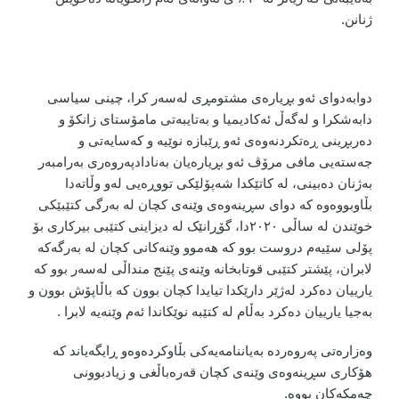
ژنانن.
دوابەدوای ئەو بڕیارەی مشتومڕی لەسەر کرا، چینی سیاسی
دابەشکرا و لەگەڵ ئەکادیمیا و بەتایبەتی مامۆستای زانکۆ و
دەربڕینی ڕەتکردنەوەی ئەو ڕێبازە نوێیە و کەسایەتی و
جەستەیی مافی مرۆڤ ئەو بڕیارەیان بەنادادپەروەری بەرامبەر
بەژنان دەبینی، لە کاتێکدا شەپۆلێکی تووڕەیی لەو وڵاتەدا
بڵاوبووەوە کە دوای سڕینەوەی وێنەی کچان لە بەرگی کتێبێکی
خوێندن لە ساڵی ٢٠٢٠دا، گۆڕانێک لە دیزاینی کتێبی بیرکاری بۆ
پۆلی سێیەم دروست بوو کە هەموو وێنەکانی کچان لە بەرگەکە
لابران، پێشتر کتێبی قوتابخانە وێنەی پێنج منداڵی لەسەر بوو کە
یارییان دەکرد لەژێر دارێکدا تیایدا کچان بوون کە باڵاپۆش بوون و
بەجیا یارییان دەکرد بەڵام لە کتێبە نوێکاندا ئەم وێنەیە لابرا .
وەزارەتی پەروەردە بەیاننامەیەکی بڵاوکردەوەو ڕایگەیاند کە
هۆکاری سڕینەوەی وێنەی کچان قەرەباڵغی و زیادبوونی
چەمکەکان بووە.