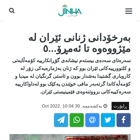
كردنه‌وه‌ی
لیست|
داخستن
بەرخۆدانی ژنانی ئێران لە
مێژووەوە تا ئەمڕۆ...٥
سەرەتای سەدەی بیستەم نیشانەی گۆڕانکارییە کۆمەڵایەتی
و کلتوورییەکانی ئێران بوو کە ژنان بەژمارەیەکی زۆر لە
کاروباری گشتیدا بەشدار بوون و ئاستی گرنگیان لە میدیا و
کۆمەڵەکاندا گرتەبەر مافی خوێندن یەکێک بوو لەداواکارییە
سەرەکییەکانی بزووتنەوەی فێمینیستی ئێران.
ڕاپۆرت
یه‌كشه‌ممه‌, 30 Oct 2022, 10:04