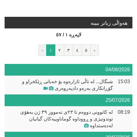
هه‌واڵی زیاتر ببینە
لاپه‌ڕه‌ ١ / ٥٧
‹
١
٢
٣
٤
٥
›
04/08/2026
15:03
شنگال... لە تاڵی ئازارەوە بۆ خەباتی ڕێکخراو و
گۆڕانکاری بەرەو دادپەروەری
25/07/2026
08:19
لە کانوونی دووەم تا ٢٣ی تەمووز ٣٩ ژن بەهۆی
توندوتیژی و ڕووداوە گوماناوییەکان گیانیان
لەدەستداوە