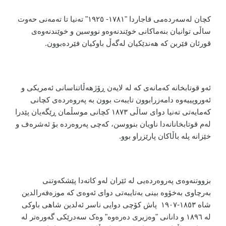
کچان لەسەردەمی قاجاردا "١٧٨١- ١٩٢٥" تەنیا تا تەمەنی حەوت
ساڵی توانیان بنەماکانی خوێندنەوەو نووسین و خوێندنەوەی
قورئان فێربن کە هەندێکیان لەگەڵ باوکیان فێردەبوون.
ئەو قوتابخانە کەمانەی کە لە لایەن ڕۆژهەڵاتناسانی ئەمریکی و
ئەوروپییەوە دامەزرابوون تایبەت بوون بە پەروەردەی کچانی
کەمایەتی تەنیا دوای ساڵی ١٨٧٣ کچانی موسڵمان ڕێگەیان پێدرا
لەم قوتابخانانەدا ناویان بنووسن، کەچی پەروەردە بۆ ئەشرەف و
خێزانە پلە باڵاکان پارێزراو بوو.
بزووتنەوەی پەروەردەیی لە ئێران لەو کاتەدا پێشکەوتنی
بەرچاوی بەخۆوە بینی بەتایبەتی دوای ئەوەی کە موزەفەرالدین
شاه ١٨٥٣-١٩٠٧ پاش کۆچی دوایی ناسر ئەلدین شاهی باوکی
لە ١٨٩٦ و دانانی "وەزیری دەرەوە" وەک سەدرێکی گەورەتر لە