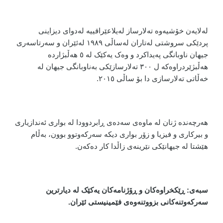
لەلایەن خۆشیەوە تەلارساز لەیلاعێراقییە لەدوای دیزاینی
پردێکی سروشتی لەتاران لەساڵی ١٩٨٩ لەئێران و سەرتاسەری
جیهان ناوبانگی پەیداکرد و وەک یەکێک لە ٥ هەڵبژاردە
هەڵبژێردراوەکە ل ٣٠٠ تەلارسازێکی بەناوبانگی جیهان لە
خەڵاتی تەلارسازی دا بۆ ساڵی ٢٠١٥.
هەرچەندە ژنان لە ماوەی سەدەی ڕابردوودا لە بواری ئەندازیاری
و بیرکاری و فیزیا و زۆر بواری دیکە سەرکەوتوو بوون، بەڵام
هێشتا لە جیهانێکی نێرینەی زاڵدا کار دەکەن.
سبەی: ڕێکخراوەکان و ڕۆژنامەکان یەکێک لە دیارترین
سەرکەوتنەکانی بزووتنەوەی فێمینیستی ئێران.