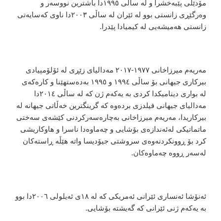
مۆدێلی پێبەخشرا و لە ساڵی ١٩٩٥دا باشترین نووسەر و
وەرگێڕی زانستی بوو لە ئێران لە ساڵی ٢٠٠٣دا ناوی کەسایەتی
زانستی هەمیشەیی لە کیمیادا پێدرا.
مەریەم میرزاخانی ١٩٧٧-٢٠١٧ مەدالیای زێڕی لە ئۆلۆمپیادی
بیرکاری جیهانی بۆ ساڵی ١٩٩٤ و ١٩٩٥ بەدەستهێنا و کارەکەی
لە بواری دینامیکدا کردی بە یەکەم ژن کە لە ساڵی ٢٠١٤دا
مەدالیای جیهانی فیلدزی بردەوە کە گرینگترین خەڵاتی جیهانە لە
بیرکاریدا، مەریەم میرزاخانی بەچارەسەرکردنی کێشەی سەختی
ماتماتیکی لەئەندازەی بۆشایی و چەماوەدا ناسرا و هاوکاریشی
کرد بۆ ڕوونکردنەوەی سروشتی جیۆدیسا واتە هێڵە ڕاستەکان
لەسەر ڕووە چەماوەکان.
ئەنۆشا ئەنساری ئێرانی ئەمریکی کە لە ١٨ی ئەیلولی ٢٠٠٦دا بوو
بە یەکەم ژنی ئێرانی کە گەیشتە بۆشایی.