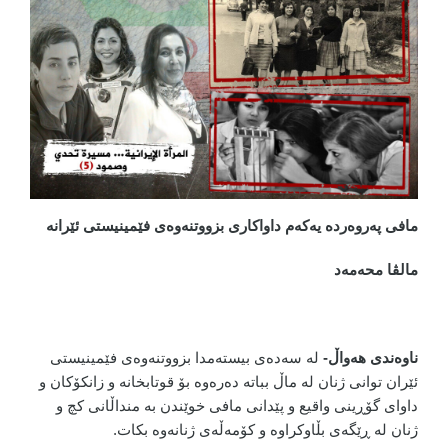
مافی پەروەردە یەکەم داواکاری بزووتنەوەی فێمینیستی ئێرانە
مالڤا محەمەد
ناوەندی هەواڵ-
لە سەدەی بیستەمدا بزووتنەوەی فێمینیستی
ئێران توانی ژنان لە ماڵ بباتە دەرەوە بۆ قوتابخانە و زانکۆکان و
داوای گۆڕینی واقیع و پێدانی مافی خوێندن بە منداڵانی کچ و
ژنان لە ڕێگەی بڵاوکراوە و کۆمەڵەی ژنانەوە بکات.