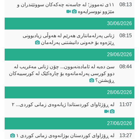
08:13
١١ی تەمووز؛ لە جاسەنە چەکەکان سووتێندران و
مێژوو نووسرایەوە
30/06/2026
08:15
ژنانی پەرلەمانتاری هەرێم لە هەوڵی زیادبوونی
ڕێژەوە بۆ خەونی دانیشتنی پەرلەمان
29/06/2026
08:44
سێ دەیە لە ئامادەنەبوون... چۆن ژنانی مەغریب لە
دوو کورسی پەرلەمانەوە بۆ چارەکێک لە کورسییەکان
ڕۆیشتن؟
28/06/2026
11:07
له‌ ڕۆژئاوای كوردستاندا ژیانه‌وه‌ی زمانی كوردی... ٢
27/06/2026
13:27
لە ڕۆژاوای کوردستان بوژانەوەی زمانی کوردی ١