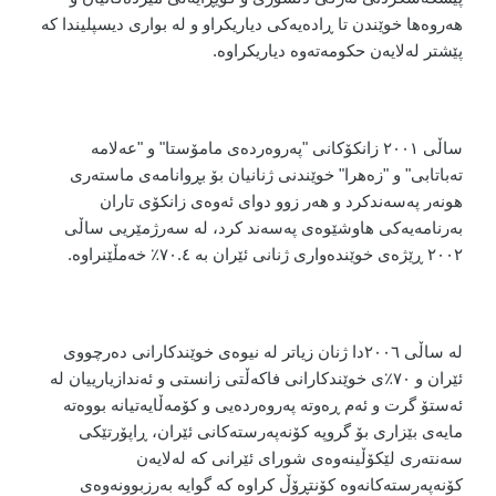
هەروەها خوێندن تا ڕادەیەکی دیاریکراو و لە بواری دیسپلیندا کە
پێشتر لەلایەن حکومەتەوە دیاریکراوە.
ساڵی ٢٠٠١ زانکۆکانی "پەروەردەی مامۆستا" و "عەلامە
تەباتابی" و "زەهرا" خوێندنی ژنانیان بۆ بڕوانامەی ماستەری
هونەر پەسەندکرد و هەر زوو دوای ئەوەی زانکۆی تاران
بەرنامەیەکی هاوشێوەی پەسەند کرد، لە سەرژمێریی ساڵی
٢٠٠٢ ڕێژەی خوێندەواری ژنانی ئێران بە ٧٠.٤٪ خەمڵێنراوە.
لە ساڵی ٢٠٠٦دا ژنان زیاتر لە نیوەی خوێندکارانی دەرچووی
ئێران و ٧٠٪ی خوێندکارانی فاکەڵتی زانستی و ئەندازیارییان لە
ئەستۆ گرت و ئەم ڕەوتە پەروەردەیی و کۆمەڵایەتیانە بووەتە
مایەی بێزاری بۆ گروپە کۆنەپەرستەکانی ئێران، ڕاپۆرتێکی
سەنتەری لێکۆڵینەوەی شورای ئێرانی کە لەلایەن
کۆنەپەرستەکانەوە کۆنتڕۆڵ کراوە کە گوایە بەرزبوونەوەی