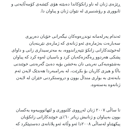
ڕێژەی ژنان لە ناو زانکۆکاندا دەبێتە هۆی کێشەی کۆمەڵایەتی و
ئابووری و رۆشنبیری لە نێوان ژنان و پیاوان دا.
ئەندام پەرلەمانە توندڕەوەکان نیگەرانی خۆیان دەربڕی
سەبارەت بەژمارەی ئەو ژنانەی کە ژمارەی نێرینەیان
لەخوێندکارانی زانکۆ تێپەڕاندووە، بە مەترسیداری زانی و داوای
پشکی هەردوو ڕەگەزەکەیان کرد و باسیان لەوە کرد کە پیاوان
بەشێوەیەکی نەریتی نان بەخشن بۆیە دەبێ گەرەنتی خوێندنی
باڵا و هیزی کاریان بۆ بکرێت، لە بەرامبەردا هەندێک لایەن ئەم
بابەتەی بە بواری منداڵ بوون و دروستکردنی خێزان لە لایەن
ژنانەوە بەستەوە.
تا ساڵی ٢٠٠٧ ژنان لەڕووی کلتووری و لێهاتووییەوە یەکسان
بوون بەپیاوان و ژنانیش زیاتر ٦٠٪ی خوێندکارانی زانکۆیان
پیکهێناو لەساڵی ٢٠٠٨دا ئەو وڵاتە ئەو پلانانەی دەستپێکرد کە