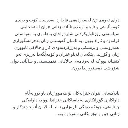
دوای ئەوەی ژن لەسەردەمی قاجاردا بەدەست کۆت و بەندی
کۆمەڵایەتی و ئایینییەوە دەیناڵاند، ژنانی ئێران لە ئەنجامی
سیاسەتی ڕۆژئاواییکردنی شاڕەزاخان پەهلەوی بە مەبەستی
کرانەوە و ئازاد بوون، بە ئاسان گەیشتنی ژنان بەخزمەتگوزاری
تەندروستی و پزیشکی و بەرزکردنەوەی کار و چالاکی ئابووری
ژنان و گۆڕینی پێگەیان لەناو خێزان و کۆمەڵگەدا لەڕیزی ئەو
کێشانە بوو کە لە بەرنامەی چالاکانی فێمینیستی و ساڵانی دوای
شۆڕشی دەستووریدا بوون.
نایەکسانی نێوان خێزانەکان بۆ هەموو ژنان باو بوو بەڵام
داواکاری گۆڕانکاری لە یاساکانی خێزاندا بوو بە داوایەکی
چینایەتی، چونکە دەنگی ناڕەزایی تەنیا لە لایەن أنو خوێندکار و
ژنانی چین و توێژەکانی سەرەوە بوو.