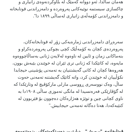
هەمان ساڵدا، ئەو دووانە کەمێک لە بڵاوکردنەوەی زانیاری و
چاکسازی سیستمە نوێیەکانی پەروەردە و دامەزراندنی قوتابخانە
و دامەزراندنی کۆمەڵەی زانیاری لەساڵی ١٨٩٩ دا".
سەرەڕای دامەزراندنی ژمارەیەکی زۆر لە قوتابخانەکان،
پەروەردەی کچان بە کۆمەڵێک کچی بچوکی پەروەردەکراو و
بنەماکانی زمان و ئایین لە ناوەوە لەلایەن ژنانی بەساڵاچووەوە
مایەوە، لە کاتێکدا کە ژنانی تری ئێران لە خوێندن بێبەش بوون،
هەروەها کچان لە کاتی گەیشتنیان بە تەمەنی پۆشینی حیجابدا
نکۆڵییان لە خوێندن کرد، واتە کاتێک گەیشتنە تەمەنی حەوت
ساڵ، وەک نووسەری ڕووسی مارلی مارکۆڤیچ لە وتارێکدا کە
لە گۆڤارێکی فەرەنسیدا لە مانگی تەموزی ساڵی ١٩٠٨دا بە
ناوی کچانی چین و توێژە هەژارەکان دەچوون بۆ فێربوون لە
کتێبەکەدا، هەتا دەگاتە تەمەنی حیجابیش."
قوتابخانەی "برورش"... دیارترین دەستکەوتەکانی بزووتنەوەی