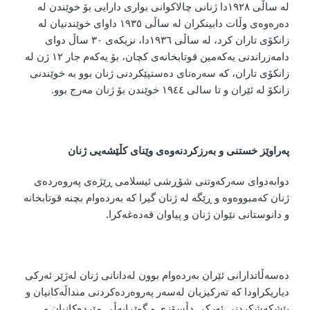
لە ساڵی ١٩٢٨دا ژنانی چالاکوانی بواری دارایی بۆ خوێندن لە
دەرەوەی وڵات دابینکران لە ساڵی ١٩٣٥ داوای خوێندنیان لە
زانکۆی تاران کرد، لە ساڵی ١٩٣٦دا، نزیکەی ٣٠ ساڵ دوای
دامەزراندنی یەکەمین قوتابخانەی کچان، بۆ یەکەم جار ١٢ ژن لە
زانکۆی تاران، کە سەرەتای دەستپێکردنی ژنان بوو بە خوێندنی
زانکۆ لە ئێران و تا سالی ١٩٤٤ خوێندن بۆ ژنان مەرج بوو.
پەراوێز خستنی و بەرزکردنەوەی وێنای کڵێشەیی ژنان
دوابەدوای سەرکەوتنی شۆڕشی ئیسلامی ڕێژەی پەروەردەی
ژنان کەمبووەوە و ڕێگە لە ژنان گیرا کە بەردەوام بچنە قوتابخانە
و دانوستانی نێوان ژنان و پیاوان قەدەغەکرا.
دەسەڵاتدارانی ئێران بەردەوام بوون لەدانانی ژنان لەژێر ئەرکی
دیاریکراودا کە تەرکیزیان لەسەر پەروەردەکردنی منداڵەکانیان و
پێشکەشکردنی ئەرکی دڵسۆزی و گوێڕایەڵی مێردەکانیان و