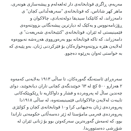
مەریەم، ڕاگری قوتابخانەی دار ئەلعەلەم و پیشەسازی هونەری،
ماهر کهر شاناس، کە قوتابخانەی "سەرهەڵدانی کچان" ی
دامەزراند، لە کاتێکدا سیدیقا دولەتەبادی، چالاکوان و
ڕۆژنامەنووس و یەکێک لە دیارترین پیشەنگانی بزووتنەوەی
فێمینیستی لە ئێران، قوتابخانەی "کتێبخانەی شەریعەت" ی
دامەزراند، کە تاکە قوتابخانە بوو بەرەوڕووی هەڕەشە نەبووەوە
لەلایەن هێزە بزوتنەوەخوازەکان بۆ فێرکردنی ژنان، بەو پێیەی کە
بە خواستی ئەوان بەڕێوە دەچوو.
سەرەڕای ئاستەنگە گەورەکان، تا ساڵی ١٩١٣ بەلایەنی کەمەوە
٢ هەزارو ٥٠٠ کچ لە ٦٣ خوێندنگەی کچانی تاران دیانخوێند، دوای
چەندین ساڵ لە پەروەردە و فشار و داواکاریە نا ڕێکوپێکەکانی
تایبەت لەلایەن چالاکوانانی فێمینیستەوە، لە ساڵی ١٩١٨دا
پەروەردەی ژنان بەجیهانی کرا و١٠ قوتابخانەی کچان و کۆلێژی
پەروەردەی فەرمی مامۆستا لە ژێر دەسەڵاتی حکومەتی تاراندا
بوو، کە ئەمەش گەورەترین سەرکەوتن بوو بۆ ژنانی ئێران لە
شۆڕشی دەستووریدا.