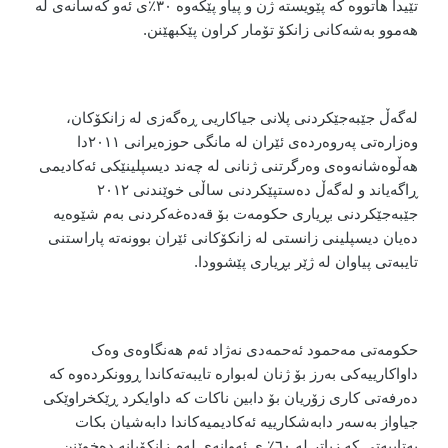
تێیدا هاتووە کە پێویستە ژن و پیاو پێکەوە ٣٠٪ی ئەو کەسانەی لە
هەموو بەشەکانی زانکۆ تۆمار کراون پێکبهێنن.
لەگەڵ جێبەجێکردنی پلانی جیاکاریی ڕەگەزی لە زانکۆکان،
وەزارەتی پەروەردەی ئێران لە مانگی حوزەیرانی ٢٠١١دا
هەڵوەشانەوەی وەرگرتنی ژنانی لە چەند دیسپلینێکی ئەکادیمی
ڕاگەیاند و لەگەڵ دەستپێکردنی ساڵی خوێندنی ٢٠١٢
جێبەجێکردنی بڕیاری حکومەت بۆ قەدەغەکردنی بەم شێوەیە
دەیان دیسپلینی زانستی لە زانکۆکانی ئێران بوونەتە پاراستنی
تایبەتی پیاوان لە ژێر بڕیاری پێشوودا.
حکومەتی مەحمود ئەحمەدی نەژاد ئەم هەنگاوەی وەک
داواکارییەکی بەرز بۆ ژنان لەبوارە تایبەتەکاندا ڕوونکردەوە کە
دەرفەتی کاری زۆریان بۆ دابین ناکات کە داوایکرد ڕێکخراوێکی
جیاواز بەسەر دابەشکارییە ئەکادیمیەکاندا دابەشیان بکات
بەتایبەتی کە زیاتر لە ٦٠٪ ی ئەوانەی لەم زانکۆیانە دەخوێنن