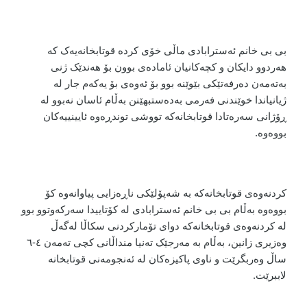
بی بی خانم ئەسترابادی ماڵی خۆی کردە قوتابخانەیەک کە
هەردوو دایکان و کچەکانیان ئامادەی بوون بۆ هەندێک ژنی
بەتەمەن دەرفەتێکی بێوێنە بوو بۆ ئەوەی بۆ یەکەم جار لە
ژیانیاندا خوێندنی فەرمی بەدەستبهێنن بەڵام ئاسان نەبوو لە
ڕۆژانی سەرەتادا قوتابخانەکە تووشی توندڕەوە ئایینییەکان
بووەوە.
کردنەوەی قوتابخانەکە بە شەپۆلێکی ناڕەزایی پیاوانەوە کۆ
بووەوە بەڵام بی بی خانم ئەسترابادی لە کۆتاییدا سەرکەوتوو بوو
لە کردنەوەی قوتابخانەکە دوای تۆمارکردنی سکاڵا لەگەڵ
وەزیری زانین، بەڵام بە مەرجێک تەنیا منداڵانی کچی تەمەن ٤-٦
ساڵ وەربگرێت و ناوی پاکیزەکان لە ئەنجومەنی قوتابخانە
لاببرێت.