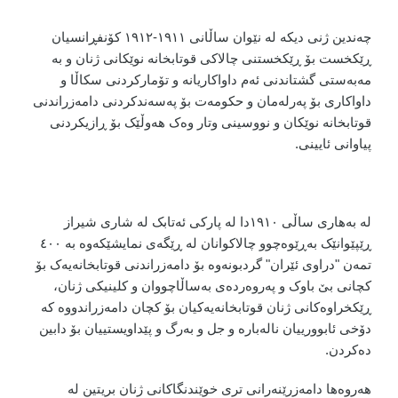
چەندین ژنی دیکە لە نێوان ساڵانی ١٩١١-١٩١٢ کۆنفڕانسیان
ڕێکخست بۆ ڕێکخستنی چالاکی قوتابخانە نوێکانی ژنان و بە
مەبەستی گشتاندنی ئەم داواکاریانە و تۆمارکردنی سکاڵا و
داواکاری بۆ پەرلەمان و حکومەت بۆ پەسەندکردنی دامەزراندنی
قوتابخانە نوێکان و نووسینی وتار وەک هەوڵێک بۆ ڕازیکردنی
پیاوانی ئایینی.
لە بەهاری ساڵی ١٩١٠دا لە پارکی ئەتابک لە شاری شیراز
ڕێپێوانێک بەڕێوەچوو چالاکوانان لە ڕێگەی نمایشێکەوە بە ٤٠٠
تمەن "دراوی ئێران" گردبونەوە بۆ دامەزراندنی قوتابخانەیەک بۆ
کچانی بێ باوک و پەروەردەی بەساڵاچووان و کلینیکی ژنان،
ڕێکخراوەکانی ژنان قوتابخانەیەکیان بۆ کچان دامەزراندووە کە
دۆخی ئابوورییان نالەبارە و جل و بەرگ و پێداویستییان بۆ دابین
دەکردن.
هەروەها دامەزرێنەرانی تری خوێندنگاکانی ژنان بریتین لە