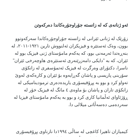
ئەو ژنانەی کە لە زانستە جۆراوجۆرەکاندا دەرکەوتن
زۆرێک لە ژنانی ئێرانی لە زانستە جۆراوجۆرەکاندا سەرکەوتوو
بوون، وەک ئەستێرە و فیزیکزان ئەلنووش تارین ١٩٢١-٢٠١١، لە
بنەڕەتدا ئەرمەنی بوو، کە یەکەم مامۆستای ژنی فیزیک بوو لە
ئێران، کە بە "دایکی دامەزرێنەری ئەستێرەی هاوچەرخی ئێران"
ناسرا، دکتۆرای وەرگرت لە فیزیک ئەتمۆسفری لە زانکۆی
سۆربنی پاریسی و پاشان گەڕایەوە بۆ ئێران و کارەکەی لەوێ
تەواو کرد و بوو بە پڕۆفیسۆری یاریدەدەری ترمودینامیکی لە
زانکۆی تاران و پاشان بۆ ماوەی ٤ مانگ لە فیزیک خۆر لە
ڕۆژئاوای ئەڵمانیا کاری کرد و بوو بە یەکەم مامۆستای فیزیا لە
سەردەمی دەسەڵاتی میلالی دا.
کیمیازان تاهیرا کاغچی لە ساڵی ١٩٩٤دا نازناوی پڕۆفیسۆری