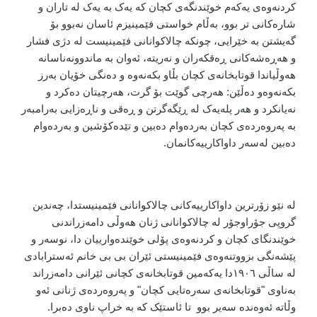
کردنەوەی یەکەم خوێندنگەی کچان کە یەک بە یەک لە تاران و
شارەکانی تر بوو، بەڵام خواستی فێمینیزم ئاسان نەبوو بۆ
گەیشتن بە خێرایی، چونکە چالاکوانانی فێمینیست لە دژی فشار
و هەڕەشەکانی ڕەقکەران و نەریتە، ئەوان بە ماندوونەناسانە
هەوڵیاندا قوتابخانەی کچان بڵاو بکەنەوە و دەنگی خۆیان بەرز
بکەنەوەو دەڵێن: هەرچی گوێت بۆ گرت، هەرچیتان دەکرد و
نەیانکرد و هەر پلەیەک لە ڕێگەگرتن و ڕەقی و ناڕەزایی بەرامبەر
بە پەروەردەی کچان بەردەوام دەبین و تێدەکۆشین و بەردەوام
دەبین لەسەر داواکارییەکانمان.
لە نێو زۆرترین داواکارییەکانی چالاکوانانی فێمینیستدا، چەندین
گروپی جۆراوجۆر لە چالاکوانانی ژنان هەوڵی دامەزراندنی
خوێندنگای کچان و کردنەوەی پۆلی خوێندەوارییان دا، نوسەر و
پێشەنگی بزووتنەوەی فێمینیستی ئێران بی بی خانم ئەسترابادی
لە ساڵی ١٩٠٦دا یەکەمین قوتابخانەی کچانی ئێرانی دامەزراند
بەناوی "قوتابخانەی سەرەتایی کچان" و پەروەردەی ژنانی ئەو
وڵاتە ئەوەندە سەیر بوو تا ئاستێک کە بە خراپ ناوی دەبرا.