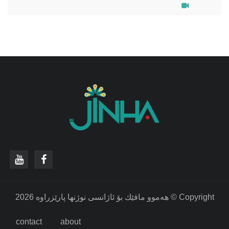
‫Copyright © هه‌موو مافێك بۆ ئاژانسی نوژنها پارێزراوه‌ 2026
contact
about