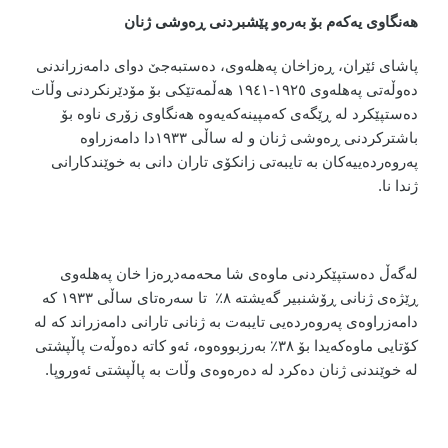
هەنگاوی یەکەم بۆ بەرەو پێشبردنی ڕەوشی ژنان
پاشای ئێران، ڕەزاخان پەهلەوی، دەستبەجێ دوای دامەزراندنی
دەوڵەتی پەهلەوی ١٩٢٥-١٩٤١ هەڵمەتێکی بۆ مۆدێرنکردنی وڵات
دەستپێکرد لە ڕێگەی کەمپینەکەیەوە هەنگاوی زۆری ناوە بۆ
باشترکردنی ڕەوشی ژنان و لە ساڵی ١٩٣٣دا دامەزراوە
پەروەردەییەکان بە تایبەتی زانکۆی تاران دانی بە خوێندکارانی
ژندا نا.
لەگەڵ دەستپێکردنی ماوەی شا محەمەدڕەزا خان پەهلەوی
ڕێژەی ژنانی ڕۆشنبیر گەیشتە ٨٪ تا سەرەتای ساڵی ١٩٣٣ کە
دامەزراوەی پەروەردەیی تایبەت بە ژنانی تارانی دامەزراند کە لە
کۆتایی ماوەکەیدا بۆ ٣٨٪ بەرزبووەوە، ئەو کاتە دەوڵەت پاڵپشتی
لە خوێندنی ژنان دەکرد لە دەرەوەی وڵات بە پاڵپشتی ئەوروپا.