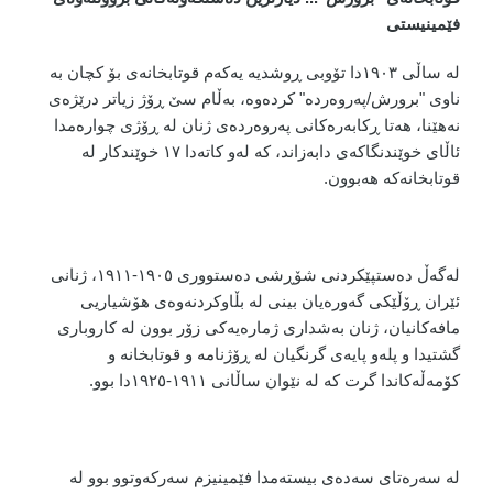
فێمینیستی
لە ساڵی ١٩٠٣دا تۆوبی ڕوشدیە یەکەم قوتابخانەی بۆ کچان بە
ناوی "برورش/پەروەردە" کردەوە، بەڵام سێ ڕۆژ زیاتر درێژەی
نەهێنا، هەتا ڕکابەرەکانی پەروەردەی ژنان لە ڕۆژی چوارەمدا
ئاڵای خوێندنگاکەی دابەزاند، کە لەو کاتەدا ١٧ خوێندکار لە
قوتابخانەکە هەبوون.
لەگەڵ دەستپێکردنی شۆڕشی دەستووری ١٩٠٥-١٩١١، ژنانی
ئێران ڕۆڵێکی گەورەیان بینی لە بڵاوکردنەوەی هۆشیاریی
مافەکانیان، ژنان بەشداری ژمارەیەکی زۆر بوون لە کاروباری
گشتیدا و پلەو پایەی گرنگیان لە ڕۆژنامە و قوتابخانە و
کۆمەڵەکاندا گرت کە لە نێوان ساڵانی ١٩١١-١٩٢٥دا بوو.
لە سەرەتای سەدەی بیستەمدا فێمینیزم سەرکەوتوو بوو لە