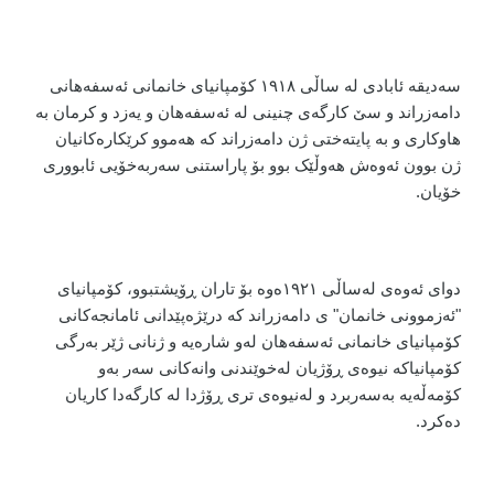
سەدیقە ئابادی لە ساڵی ١٩١٨ کۆمپانیای خانمانی ئەسفەهانی
دامەزراند و سێ کارگەی چنینی لە ئەسفەهان و یەزد و کرمان بە
هاوکاری و بە پایتەختی ژن دامەزراند کە هەموو کرێکارەکانیان
ژن بوون ئەوەش هەوڵێک بوو بۆ پاراستنی سەربەخۆیی ئابووری
خۆیان.
دوای ئەوەی لەساڵی ١٩٢١ەوە بۆ تاران ڕۆیشتبوو، کۆمپانیای
"ئەزموونی خانمان" ی دامەزراند کە درێژەپێدانی ئامانجەکانی
کۆمپانیای خانمانی ئەسفەهان لەو شارەیە و ژنانی ژێر بەرگی
کۆمپانیاکە نیوەی ڕۆژیان لەخوێندنی وانەکانی سەر بەو
کۆمەڵەیە بەسەربرد و لەنیوەی تری ڕۆژدا لە کارگەدا کاریان
دەکرد.