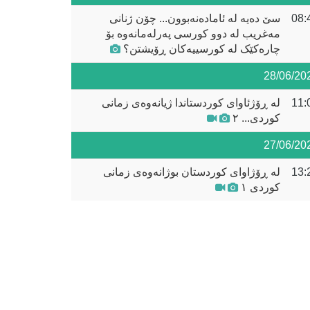
08:
سێ دەیە لە ئامادەنەبوون... چۆن ژنانی
مەغریب لە دوو کورسی پەرلەمانەوە بۆ
چارەکێک لە کورسییەکان ڕۆیشتن؟
28/06/20
11:
له‌ ڕۆژئاوای كوردستاندا ژیانه‌وه‌ی زمانی
كوردی... ٢
27/06/20
13:
لە ڕۆژاوای کوردستان بوژانەوەی زمانی
کوردی ١