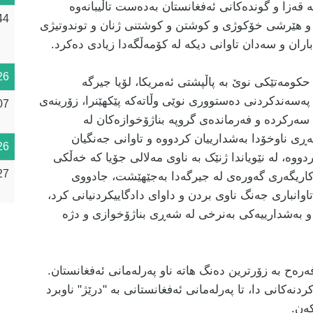
 قەزا و گوندەکانی ئەفغانستان بەدەست تاڵیبانەوە
44
ی و هێرشی خۆکوژی و کوشتن و کوشتنی ژنان و توندوتیژی
ان و سەدان تاوانی دیکە لە کۆمەڵگەدا زیادی دەکرد
.
26
حکومەتێکی نوێ بە پاڵپشتی ئەمریکا، لۆیا جیرگە
ەسەندکردنی دەستووری نوێی وڵاتەکە پێکهێنرا، زۆرینەی
07
سەرکردە و فەرماندەی گروپە بناژۆخوازەکان لە
ن بوون کە لە ساڵانی ١٣٧٠-١٣٧٥ لە شەڕی ناوخۆدا بەشدارییان کردووە و تاوانی جەنگیان
26
ووە، لە نێویاندا ژنێک بە ناوی مەلالی جۆیا کە خەڵکی
27
 کاریگەری گەورەی لە جیرگەدا بەجێهێشت، جادووی
اوانباری جەنگ ناوی بردن و داوای دادگاییکردنیانی کرد،
 و بەشدارییەکی بەنرخی لە شەڕی بناژۆخوازی و دژە
 گەلی فەرەح بە زۆرترین دەنگ هاتە ناو پەرلەمانی ئەفغانستان.
نەکانی دا، تا پەرلەمانی ئەفغانستانی بە "درێژ" ناوبرد
کەن
.