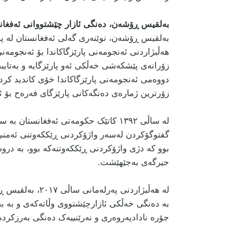
بەلقیس ڕۆشەن، دەنگی ئازار چێشتووانی ئەفغان
بەلقیس ڕۆشەن، نوێنەری گەلی ئەفغانستان لە پە
هەڵبژاردنی ئەنجومەنی پارێزگاکاندا بۆ ئەنجومەن
زۆرانەی پێشکەشی خەڵکی ئەو پارێزگایە و بەتای
دووەمی ئەنجومەنی پارێزگاکاندا خۆی کاندید کرد
زۆرترین ژمارەی دەنگەکانی پارێزگای فەرەح بۆ ئە
گفتوگۆکردن لەسەر واژۆکردنی ڕێککەوتنی ئەمنی 
بوو کە دژی واژۆکردنی ڕێککەوتنەکە بوو، بە دروش
جیرگەی بەجێهێشت
.
لە هەڵبژاردنی پە
بە دەنگی خەڵکی ئازارچێشتووی وڵاتەکەی و بە بەک
جۆرە نادادپەروەری و نەرێنییەک دەنگی بەرزکردە