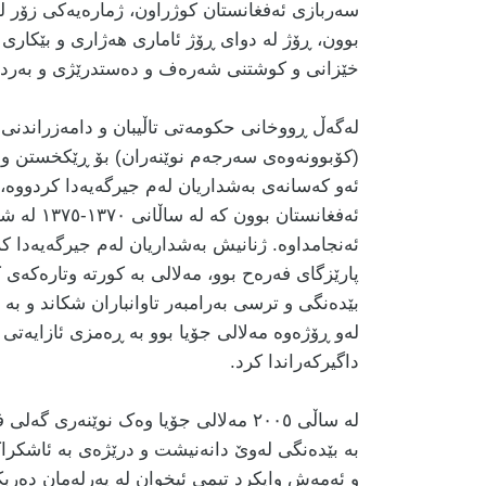
سەربازی ئەفغانستان کوژراون، ژمارەیەکی زۆر لە
بوون، ڕۆژ لە دوای ڕۆژ ئاماری هەژاری و بێکار
خێزانی و کوشتنی شەرەف و دەستدرێژی و بەردبار
لەگەڵ ڕووخانی حکومەتی تاڵیبان و دامەزراندنی 
(کۆبوونەوەی سەرجەم نوێنەران) بۆ ڕێکخستن و پ
ئەو کەسانەی بەشداریان لەم جیرگەیەدا کردووە، 
ئەفغانستا
ئەنجامداوە. ژنانیش بەشداریان لەم جیرگەیەدا کرد
پارێزگای فەرەح بوو، مەلالی بە کورتە وتارەکەی
بێدەنگی و ترسی بەرامبەر تاوانباران شکاند و بە ت
لەو ڕۆژەوە مەلالی جۆیا بوو بە ڕەمزی ئازایەتی
داگیرکەراندا کرد
.
لە ساڵی ٢٠٠٥ مەلالی جۆیا وەک نوێنەری
بە بێدەنگی لەوێ دانەنیشت و درێژەی بە ئاشکراکرد
و ئەمەش وایکرد تیمی ئیخوان لە پەرلەمان دەرب