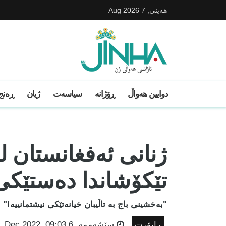
هه‌ینی, 7 Aug 2026
دوایین ھەواڵ
ڕۆژانە
سیاسەت
ژیان
ڕەنج 
ژنانی ئەفغانستان ل
تێکۆشاندا دەستێکی ب
"بەخشینی باج بە تاڵیبان خیانەتێکی نیشتمانییە!"
ڕاپۆرت
سێشه‌ممه‌, 6 Dec 2022, 09:03