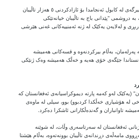
لە ساڵی ١٣٩٩ حکومەتی غەنی جارێکی تر لۆیا جیرگەی لە کابول ئەنجامدا بۆ ئازادکردنی ٥ هەزار تاڵیبان
ە دروشمی "پێدانی باج بە تاڵیبان خیانەتێکی
ەربڕی و لەلایەن یەکێک لە ژنە ئەمنییەکانی غەنی هێرشی
پەرلەمان، بەڵام بیرکردنەوە و قسەکانی هەمیشە
نستاندا جێگەی خۆی هەیە و خەڵک هەمیشە وەک ژنێکی
رد
" (یەکێک لەو کەمە پارتە دیموکراسیانەی ئەفغانستان کە
رخی لە هۆشیاری خەڵکدا کردبوو) بوو، سیلی لە ماوەی
میشە تاوانباران و گەندەڵکارانی ئاشکرا دەکرد
.
ژنانی ئەفغانستان لە سەرتاسەری وڵات، لە شوێنە
ووی مامەڵەی دڕندانەی تاڵیبان بوونەتەوە، بەڵام هێشتا