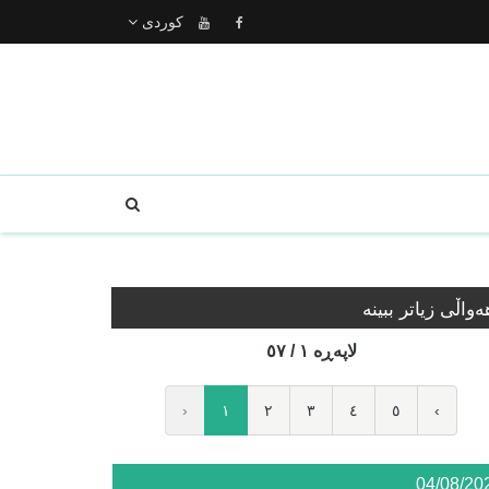
كوردى
ه‌واڵی زیاتر ببینە
لاپه‌ڕه‌ ١ / ٥٧
‹
١
٢
٣
٤
٥
›
04/08/20