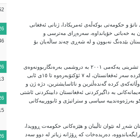
52
تی ناتۆ و حکومەتی بوکەڵەی ئەمریکادا، ژنانی ئەفغانی
26
یان بە خەباتی خۆیانداوە، سەرەڕای مەترسی و
46
ستان بێدەنگ نەبوون و لە شەڕی چەند ساڵەیان بۆ
ئەمریکا بە هاوکاری ٤٥ وڵاتی زلهێزی دیکە لە ٧ی تشرینی یەکەمی ٢٠٠١ بە دروشمی بەرەنگاربوونەوەی
26
تیرۆر و دەستەبەرکردنی مافەکانی ژنان هێرشی کردە سەر ئەفغانستان، لە ٧ ئۆکتۆبەرەوە تا ١٥ی ئابی
13
 وڵاتەکەی کردە گەندەڵترین و نائاسایشترین، دژە ژن و
ەیمانەکانی بە داگیرکردنی ئەفغانستان دابینکردنی ئاشتی
26
ڵکو بەرژەوەندییە سیاسی و ستراتیژی و ئابوورییەکانی
15
ن شەڕ لە نێوان تاڵیبان و هێزەکانی حکومەت ڕوویدا،
ایگەیاندووە، دەریدەخات کە ڕۆژانە زیاتر لە دوو سەد
26