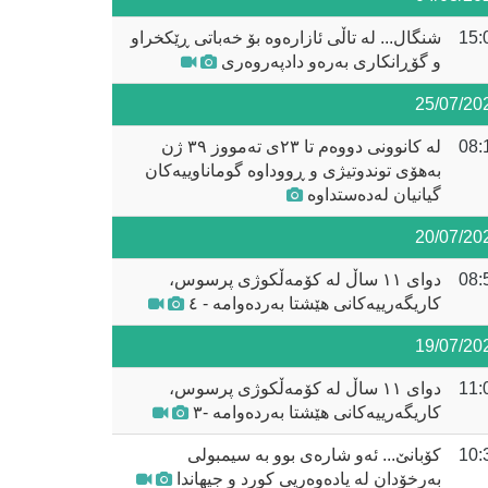
15:
شنگال... لە تاڵی ئازارەوە بۆ خەباتی ڕێکخراو
و گۆڕانکاری بەرەو دادپەروەری
25/07/20
08:
لە کانوونی دووەم تا ٢٣ی تەمووز ٣٩ ژن
بەهۆی توندوتیژی و ڕووداوە گوماناوییەکان
گیانیان لەدەستداوە
20/07/20
08:
دوای ١١ ساڵ لە کۆمەڵکوژی پرسوس،
کاریگەرییەکانی هێشتا بەردەوامە - ٤
19/07/20
11:
دوای ١١ ساڵ لە کۆمەڵکوژی پرسوس،
کاریگەرییەکانی هێشتا بەردەوامە -٣
10:
کۆبانێ... ئەو شارەی بوو بە سیمبولی
بەرخۆدان لە یادەوەریی کورد و جیهاندا