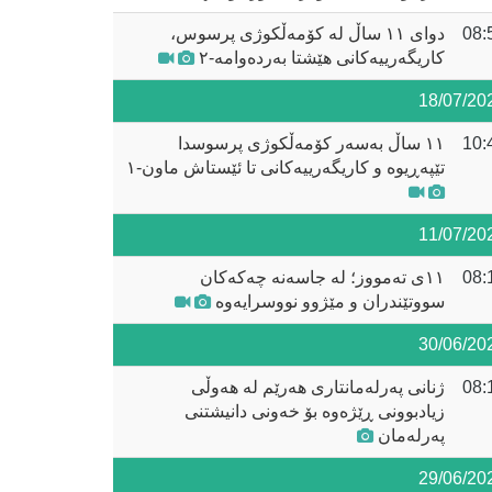
08:
دوای ١١ ساڵ لە کۆمەڵکوژی پرسوس،
کاریگەرییەکانی هێشتا بەردەوامە-٢
18/07/20
10:
١١ ساڵ بەسەر کۆمەڵکوژی پرسوسدا
تێپەڕیوە و کاریگەرییەکانی تا ئێستاش ماون-١
11/07/20
08:
١١ی تەمووز؛ لە جاسەنە چەکەکان
سووتێندران و مێژوو نووسرایەوە
30/06/20
08:
ژنانی پەرلەمانتاری هەرێم لە هەوڵی
زیادبوونی ڕێژەوە بۆ خەونی دانیشتنی
پەرلەمان
29/06/20