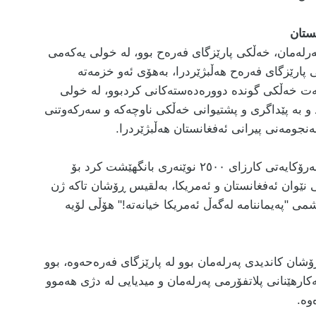
ستان
رلەمان، خەڵکی پارێزگای فەرەح بوو، لە خولی یەکەمی
ی پارێزگای فەرەح هەڵبژێردرا، بەهۆی ئەو خزمەتە
بەت خەڵکی گوندە دوورەدەستەکانی کردبوو، لە خولی
 و بە پێداگری و پشتیوانی خەڵکی ناوچەکە و سەرکەوتنی
نجومەنی پیرانی ئەفغانستان هەڵبژێردرا.
لە ساڵی ١٣٩٢ کاتێک حکومەتی ئەفغانستان بە سەرۆکایەتی کارزای ٢٥٠٠ نوێنەری بانگهێشت کرد بۆ
نێوان ئەفغانستان و ئەمریکا، بەلقیس ڕۆشان تاکە ژن
می "پەیماننامە لەگەڵ ئەمریکا خیانەتە!" هۆڵی لۆیە
رلەمانی ساڵی ٢٠١٧، بەلقیس ڕۆشان کاندیدی پەرلەمان بوو لە پارێزگای فەرەحەوە، بوو
ارهێنانی پلاتفۆرمی پەرلەمان و میدیایی لە دژی هەموو
وە
.