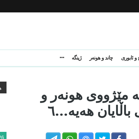
و ئابوری
چاند و هونەر
ژینگه
ە مێژووی هونەر و
ه
اڵایان هەیە...٦
26