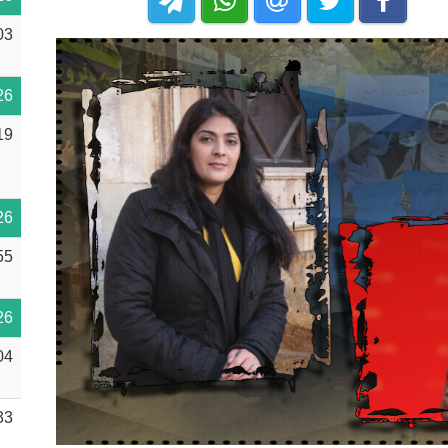
03
26
19
26
55
26
04
33