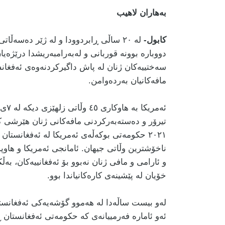
بەهاران لاهیب
کابول-
لە ٢٠ ساڵی ڕابردوودا و لە ژێر دەسەڵا
دووبارە بوونە قوربانی و لەبەرامبەریشدا درێژە
سەختییەکان ژنان لە پاش داگیرکردنەوەی ئەفغان
مافەکانیان بەردەوامن.
٢٠٢١ حکومەتی بوکەڵەی ئەمریکا لە ئەفغانستان
ناخۆشترین وڵاتی جیهان. ئامانجی ئەمریکا و هاوپ
و ئارامی و مافی ژنان نەبوو بۆ ئەفغانییەکان، بە
خۆیان لە پێشینەی کارەکانیاندا بوو
.
لەو بیست ساڵەدا لە هەموو گۆشەیەکی ئەفغانستا
ئەو ئامارە فەرمییانەی کە حکومەتی ئەفغانستان ڕ