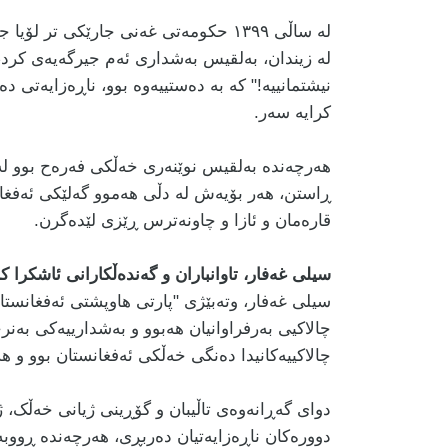
لە زیندان، بەلقیس بەشداری ئەم جیرگەیەی کرد، ب
نیشتمانییە!" کە بە دەستییەوە بوو، ناڕەزایەتی د
کرایە سەر
.
هەرچەندە بەلقیس نوێنەری خەڵکی فەرەح بوو لە 
ڕاستن، هەر بۆیەش لە دڵی هەموو گەلێکی ئەفغا
قارەمان و ئازا و چاونەترس ڕێزی لێدەگرن.
سیلی غەفار، تاوانباران و گەندەڵکارانی ئاشکرا ک
سیلی غەفار، وتەبێژی "پارتی هاوپشتی ئەفغانستان
چالاکیی بەرفراوانیان هەبوو و بەشدارییەکی بەن
چالاکییەکانیدا دەنگی خەڵکی ئەفغانستان بوو و هە
دوای گەڕانەوەی تاڵیبان و گۆڕینی ژیانی خەڵک، 
دوورەکان ناڕەزایەتیان دەربڕی، هەرچەندە ڕووبەڕ