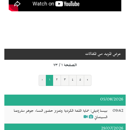
عرض المزيد من المقالات
الصفحة ١ / ٧٣
‹
١
٢
٣
٤
٥
›
05/08/2026
09:42
بيسنا إديش: حماية اللغة الكردية وتعزيز حضور النساء جوهر مشروعنا
السينمائي
29/07/2026