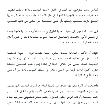
لمدينة السويداء.
فداخل منزلها المتواضع، وبين القماش والقش والحبال القديمة، بدأت رحلتها الطويلة
مع الحرفة، مدفوعة بخبرتها الكبيرة في عالم الأقمشة والتصميم، إضافة إلى حبها
العميق لتراث منطقتها وإيمانها بأن المهن التقليدية جزء أساسي من ذاكرة المجتمع.
ترى سحر العشعوش أن سنوات عملها الطويل في تصميم الأزياء منحتها خبرة واسعة
في تنسيق الألوان والخامات والتفاصيل الدقيقة، وهو ما ساعدها لاحقاً في تطوير أعمال
تراثية تحمل لمسات فنية معاصرة.
وتؤكد أن الأشغال اليدوية ليست مجرد وسيلة لكسب الرزق أو هواية لتمضية
الوقت، بل هي حكاية أجداد وتفاصيل حياة يومية كانت تشكل روح البيوت
القديمة. لذلك تسعى من خلال أعمالها إلى إعادة إحياء تلك التفاصيل بطريقة
عصرية تجعل التراث قريباً من الناس وحاضراً في حياتهم اليومية، بدلاً من أن يبقى
محفوظاً في الذاكرة فقط.
وأوضحت أن فكرة مشروعها جاءت من تأملها الدائم في البيوت القديمة التي تشتهر
بها مدينة السويداء، وخاصة المنازل المبنية بالحجر الأسود، والتي ما تزال تحافظ على
جمالها وهيبتها رغم تغير الزمن وتطور العمران. وتشبه سحر العشعوش مشروعها بهذه
البيوت، فهي تحاول أن تطور التراث دون أن تفقده روحه الأصلية، تماماً كما بقي