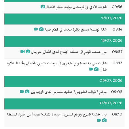
09:56
التراث الأثري في كرماشان يواجه خطر الاندثار
17/07/2026
08:14
شابة تونسية تنسج ذاكرة بلدها في قطع فنية
16/07/2026
09:57
من شغف الرسم إلى صناعة الإبداع لدى أطفال خورمال
08:13
شابات من بغداد يحولن الجدران إلى لوحات تنبض بالجمال وتحفظ ذاكرة
المكان
09/07/2026
09:05
مراسم "طواف الطاووس" تقليد مقدس لدى الإيزيديين
07/07/2026
08:10
بين خشبة المسرح وواقع الشارع... مسيرة نضالية بعيداً عن أضواء السلطة