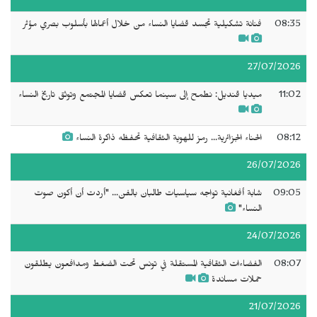
08:35
فنانة تشكيلية تجسد قضايا النساء من خلال أعمالها بأسلوب بصري مؤثر
27/07/2026
11:02
ميديا قنديل: نطمح إلى سينما تعكس قضايا المجتمع وتوثق تاريخ النساء
08:12
الحناء الجزائرية... رمز للهوية الثقافية تحفظه ذاكرة النساء
26/07/2026
09:05
شابة أفغانية تواجه سياسيات طالبان بالفن... "أردت أن أكون صوت
النساء"
24/07/2026
08:07
الفضاءات الثقافية المستقلة في تونس تحت الضغط ومدافعون يطلقون
حملات مساندة
21/07/2026