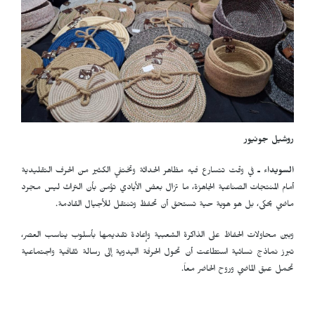
روشيل جونيور
السويداء ـ
في وقت تتسارع فيه مظاهر الحداثة وتختفي الكثير من الحرف التقليدية
أمام المنتجات الصناعية الجاهزة، ما تزال بعض الأيادي تؤمن بأن التراث ليس مجرد
ماضي يحكى، بل هو هوية حية تستحق أن تحفظ وتنتقل للأجيال القادمة.
وبين محاولات الحفاظ على الذاكرة الشعبية وإعادة تقديمها بأسلوب يناسب العصر،
تبرز نماذج نسائية استطاعت أن تحول الحرفة اليدوية إلى رسالة ثقافية واجتماعية
تحمل عبق الماضي وروح الحاضر معاً.