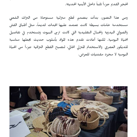
الحجر القديم جزءاً ثابتاً داخل الأبنية الحديثة.
ومن هذا التصور، بدأت بتصميم قطع منزلية مستوحاة من التراث الشعبي
مستخدمة خامات بسيطة كانت تعتمد عليها الجدات قديماً، مثل أطباق القش
والصواني اليدوية والحبال التقليدية التي كانت تزين البيوت وتستخدم في تفاصيل
الحياة اليومية. لكنها أعادت تقديم هذه المواد بأسلوب حديث يجعلها مناسبة
للديكور العصري والاستخدام المنزلي الحالي، لتصبح القطع التراثية جزءاً من الحياة
اليومية لا مجرد مقتنيات للعرض.