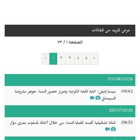
عرض المزيد من المقالات
الصفحة ١ / ٧٣
‹
١
٢
٣
٤
٥
›
05/08/2026
09:42
بيسنا إديش: حماية اللغة الكردية وتعزيز حضور النساء جوهر مشروعنا
السينمائي
29/07/2026
08:35
فنانة تشكيلية تجسد قضايا النساء من خلال أعمالها بأسلوب بصري مؤثر