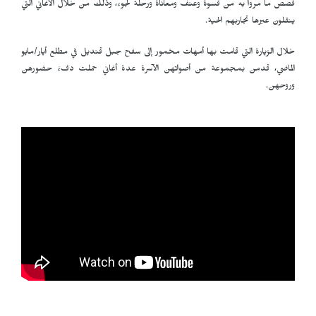
قصص ما مروا به من قسوة وعنف ومعاناة ورحلة لجوء، وذلك من خلال الأغاني التي
ينقلون عبرها تجاربهم الحية.
خلال الزيارة التي قامت بها أمهات مخمور إلى سفح جبل قنديل في مطلع أيار/مايو
الماضي، قدمن بمجموعة من أصواتهن الآسرة عدة أغاني حملت دفءَ حضورهن
وروحهن.