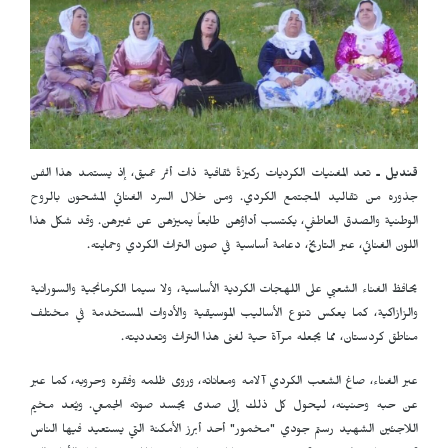
قنديل ـ
تعد المغنيات الكرديات ركيزةً ثقافية ذات أثر عميق، إذ يستمد هذا الفن
جذوره من تقاليد المجتمع الكردي. ومن خلال السرد الغنائي المشحون بالروح
الوطنية والصدق العاطفي، يكتسب أداؤهن طابعاً يميزهن عن غيرهن. وقد شكل هذا
اللون الغنائي، عبر التاريخ، دعامة أساسية في صون التراث الكردي وحمايته.
يحافظ الغناء الشعبي على اللهجات الكردية الأساسية، ولا سيما الكرمانجية والسورانية
والزازاكية، كما يعكس تنوع الأساليب الموسيقية والأدوات المستخدمة في مختلف
مناطق كردستان، مما يجعله مرآة حية لغنى هذا التراث وتعدديته.
عبر الغناء، صاغ الشعب الكردي آلامه ومعاناته، وروى ظلمه وفقره وحروبه، كما عبر
عن حبه وحنينه، ليحول كل ذلك إلى صدى يجسد صوته الجمعي. ويُعد مخيم
اللاجئين الشهيد رستم جودي "مخمور" أحد أبرز الأمكنة التي يستعيد فيها الناس