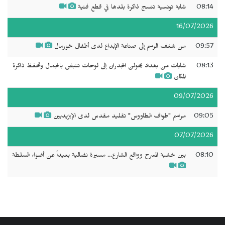
08:14
شابة تونسية تنسج ذاكرة بلدها في قطع فنية
16/07/2026
09:57
من شغف الرسم إلى صناعة الإبداع لدى أطفال خورمال
08:13
شابات من بغداد يحولن الجدران إلى لوحات تنبض بالجمال وتحفظ ذاكرة
المكان
09/07/2026
09:05
مراسم "طواف الطاووس" تقليد مقدس لدى الإيزيديين
07/07/2026
08:10
بين خشبة المسرح وواقع الشارع... مسيرة نضالية بعيداً عن أضواء السلطة