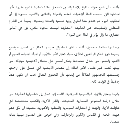
وأكدت أن جميع جوانب تاريخ بلاد الرافدين تستحق إعادة تسليط الضوء عليها، لأنها
الحضارة التي علمت العالم أبجديات العلوم والمعرفة والقانون والأدب، مشيرة إلى أن
المطلوب اليوم هو تقديم هذا التاريخ برؤية علمية واضحة وحديثة، بعيداً عن الطرح
السطحي والمعلومات غير الدقيقة "حضارتنا ليست مجرد ماضٍ، بل هي أساس
حضاري ما زال يؤثر في العالم حتى اليوم".
وبصفتها صانعة محتوى، أكدت جمان السامرائي حرصها الدائم على اختيار مواضيع
رصينة تبرز الفكر الرافديني الخلّاق، سواء تعلق الأمر بالأزياء أو المرأة، الملوك، العلوم أو
الأدب والشعر، من خلال اعتمادها بشكل أساسي على مصادر أكاديمية موثوقة، من
بينها كتب كبار علماء الآثار، إضافة إلى المصادر الأجنبية التي تعمل على ترجمتها
وتبسيطها للجمهور، انطلاقاً من إيمانها بأن المحتوى الثقافي يجب أن يكون ممتعاً
ودقيقاً في الوقت ذاته.
وفيما يتعلق بالأزياء الرافدينية التاريخية، قالت إنها تصل إلى تفاصيلها الدقيقة من
خلال دراسة النصوص المسمارية، المنحوتات، واللقى الأثرية، والكتب المتخصصة التي
تناولت الأزياء والزينة في الحضارات السومرية والبابلية والآشورية، مضيفة أن لكل عصر
هويته الخاصة في اللباس والألوان والزخارف، وهي تحرص على التمييز بينها بدقة
علمية.