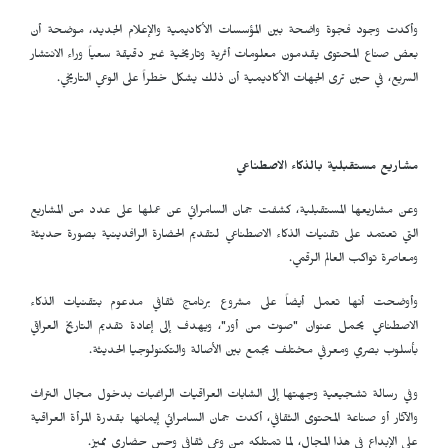
وأكدت وجود فجوة واضحة بين المؤسسات الأكاديمية والإعلام الجديد، موضحة أن
بعض صناع المحتوى يقدمون معلومات أثرية وتاريخية غير دقيقة سعياً وراء الانتشار
السريع، في حين ترى الجهات الأكاديمية أن ذلك يشكل خطراً على الوعي التاريخي.
مشاريع مستقبلية بالذكاء الاصطناعي
وعن مشاريعها المستقبلية، كشفت جمان السامرائي عن عملها على عدد من المشاريع
التي تعتمد على تقنيات الذكاء الاصطناعي لتقديم الحضارة الرافدينية بصورة حديثة
ومعاصرة تواكب العالم الرقمي.
وأوضحت أنها تعمل أيضاً على مشروع برنامج ثقافي مدعوم بتقنيات الذكاء
الاصطناعي يحمل عنوان "صوت من أور"، ويهدف إلى إعادة تقديم التاريخ العراقي
بأسلوب بصري ومعرفي مختلف يجمع بين الأصالة والتكنولوجيا الحديثة.
وفي رسالة تشجيعية وجهتها إلى الشابات العراقيات الراغبات بدخول مجال التراث
والآثار أو صناعة المحتوى الثقافي، أكدت جمان السامرائي إيمانها بقدرة المرأة العراقية
على الإبداع في هذا المجال، لما تمتلكه من وعي ثقافي وحس حضاري مميز.