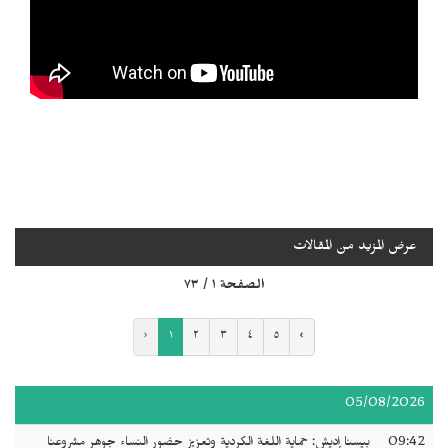
عرض المزيد من المقالات
الصفحة ١ / ٧٣
‹
١
٢
٣
٤
٥
›
05/08/2026
09:42
بيسنا إديش: حماية اللغة الكردية وتعزيز حضور النساء جوهر مشروعنا