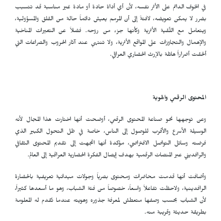
في الخوف الدائم على الأثر نفسه، لأن أي أداة حادة أو مادة غير مناسبة قد تتسبب
بضرر لا يمكن تعويضه، لافتةً إلى أن المرمم يعيش دائماً حالة من القلق والمسؤولية،
ويتعامل مع اللُقية الأثرية وكأنها جزء من روحه. فضلاً عن التغيرات المناخية
والإهمال والتجاوزات على المواقع الأثرية، ولا تنتهي عند آثار الحروب والصراعات التي
ألحقت أضراراً هائلة بالإرث الحضاري العراقي.
المحتوى الرقمي والهوية
وعن توجهها نحو صناعة المحتوى الرقمي، أوضحت أنها اختارت هذا المجال لأنه
الوسيلة الأسرع والأقرب للوصول إلى الناس، خاصة في ظل التحول الكبير الذي
فرضته وسائل التواصل الافتراضي، مؤكدة أنها اتجهت إلى تقديم المحتوى الثقافي
والرافديني عبر المنصات الرقمية بهدف إيصال الفكرة الحضارية العراقية إلى العالم.
وأضافت أنها قدمت محاضرات ومحتوى بصرياً وجولات ميدانية تعريفية بالحضارة
الرافدينية، ولاحظت تفاعلاً واسعاً، خصوصاً من فئة الشباب، وهو ما أسعدها كثيراً،
لأن الشباب بحسب وصفها متعطش لمعرفة جذوره وهويته عندما تُقدم له المعلومة
بطريقة حديثة وقريبة منه.