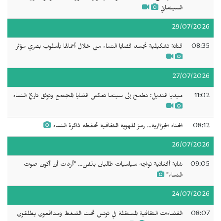
السينمائي
29/07/2026
08:35
فنانة تشكيلية تجسد قضايا النساء من خلال أعمالها بأسلوب بصري مؤثر
27/07/2026
11:02
ميديا قنديل: نطمح إلى سينما تعكس قضايا المجتمع وتوثق تاريخ النساء
08:12
الحناء الجزائرية... رمز للهوية الثقافية تحفظه ذاكرة النساء
26/07/2026
09:05
شابة أفغانية تواجه سياسيات طالبان بالفن... "أردت أن أكون صوت
النساء"
24/07/2026
08:07
الفضاءات الثقافية المستقلة في تونس تحت الضغط ومدافعون يطلقون