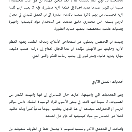
وأوضحت أن ترميم الآثار بالنسبة لها لا يعد مجرد مهنة، بل هو "طب للحضارة"،
مبينة أن المرمم عندما يعيد الحياة إلى قطعة أثرية متضررة، فإنه لا يعيد ترميم لُقية
أثرية فحسب، بل يرمم ذاكرة شعب بأكمله، مشيرة إلى أن العمل الميداني في مجال
الترميم يسبقه عمل مختبري دقيق يعتمد على استخدام مواد كيميائية وأجهزة
وتقنيات علمية متخصصة، بعضها شديد الخطورة.
وبينت أن المختصين يعملون على استخلاص الأملاح، ومعالجة التلف، وتقوية القطع
الأثرية وحمايتها من الانهيار، مؤكدة أن هذا المجال يحتاج إلى دراسة علمية دقيقة،
مهارة يدوية عالية، وصبر كبير، إلى جانب رجاحة الفكر والحس الفني.
تحديات العمل الأثري
وعن التحديات التي واجهتها، أشارت جمان السامرائي إلى أنها واجهت الكثير من
الصعوبات، لا سيما أنها كانت في بعض الأحيان المرأة الوحيدة العاملة داخل مواقع
الترميم أو المختبرات، موضحة أن هذا المجال يتطلب جهداً بدنياً كبيراً ودقة عالية،
فضلاً عن التعامل مع مواد كيميائية قد تؤثر على الصحة.
وأضافت أن التحدي الأكبر بالنسبة للمرمم لا يتمثل فقط في الظروف المحيطة، بل