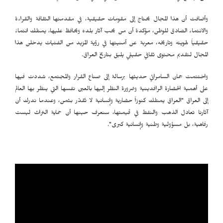
وأضافت أن هذا المجال يحتاج إلى مقومات حقيقية، في مقدمتها الثقافة والقراءة
والانتماء الصادق للوطن، مؤكدة أن من يحب آثار بلده ويحافظ عليها، يمتلك انتماءً
حقيقياً لهويته وتاريخه، معربة عن أمنيتها في رؤية المزيد من الفتيات يدخلن هذا
المجال لتقديم محتوى ثقافي حقيقي يليق بتاريخ العراق.
واختتمت جمان السامرائي حديثها برسالة إلى صناع القرار والمجتمع، شددت فيها
على أهمية الحضارة الرافدينية وضرورة النظر إليها بالعين نفسها التي ينظر بها العالم
إلى العراق "العراق يمتلك كنوزاً حضارية وإنسانية لا تُقدّر بثمن، وعندما ندرك أن
آثارنا تعادل الذهب والنفط في قيمتها، سنعرف حينها أن حماية التراث ليست
رفاهية، بل مسؤولية وطنية وإنسانية كبرى".