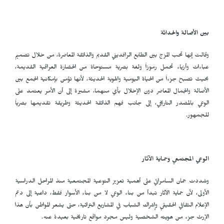
بين الأصالة والحداثة
وقالت إنها تحب المزج بين الطابع الرافديني القديم والذائقة المعاصرة، من خلال تصميم
عباءات وأزياء تحمل رموزاً ولغة بصرية مستوحاة من الحضارة العراقية القديمة،
بحيث تصبح جزءاً من الحياة اليومية والهوية الحديثة، لأنها تؤمن بإمكانية الجمع بين
الأصالة والجمال المعاصر دون الإخلال بأي منهما، مشيرة إلى أن الأمر يعتمد على
الوعي بالمصدر التاريخي، إلى جانب فهم الذائقة الحديثة وطريقة تقديمها بصرياً
للجمهور.
الوعي المجتمعي وحماية الآثار
وشددت جمان السامرائي على أهمية تعزيز التوعية المجتمعية منذ المراحل الدراسية
الأولى، لأن حماية الآثار تبدأ من بناء الوعي لا من بناء الأسوار فقط، داعية إلى دعم
الإعلام الثقافي الحقيقي وإشراك الشباب في المشاريع التراثية، حتى يشعر المواطن بأن هذا
الإرث جزء من هويته الشخصية وليس مجرد مواقع تاريخية بعيدة عنه.