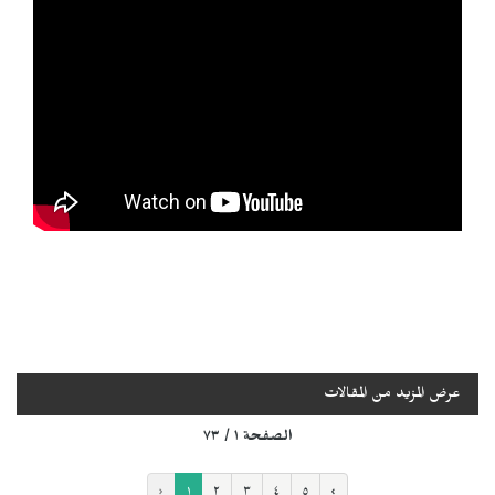
عرض المزيد من المقالات
الصفحة ١ / ٧٣
‹
١
٢
٣
٤
٥
›