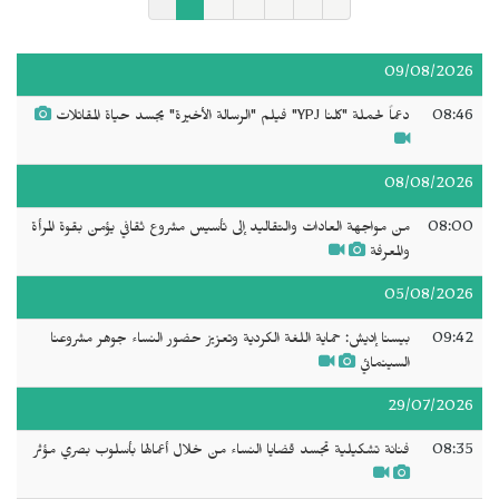
09/08/2026
08:46
دعماً لحملة "كلنا YPJ" فيلم "الرسالة الأخيرة" يجسد حياة المقاتلات
08/08/2026
08:00
من مواجهة العادات والتقاليد إلى تأسيس مشروع ثقافي يؤمن بقوة المرأة
والمعرفة
05/08/2026
09:42
بيسنا إديش: حماية اللغة الكردية وتعزيز حضور النساء جوهر مشروعنا
السينمائي
29/07/2026
08:35
فنانة تشكيلية تجسد قضايا النساء من خلال أعمالها بأسلوب بصري مؤثر