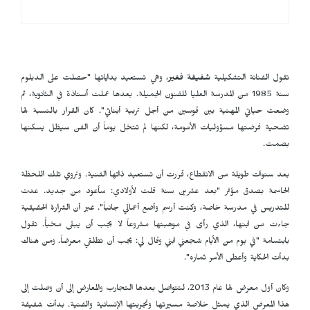
تقول الفنانة التشكيلية
شفيقة فغير
، وهي تستعيد بداياتها "حصلت على الدبلوم
سنة 1985 من المدرسة العليا للفنون الجميلة. بعدها عملت أستاذة في الثانوية، ثم
وضعت حياتي المهنية بين قوسين من أجل تربية أبنائي". كان القرار بالنسبة لها
تضحية فرضتها مسؤوليات الأمومة، لكنها لم تتخل يوماً أن الفن سيظل يسكنها
بصمت.
بعد سنوات طويلة من الانقطاع، قررت أن تستعيد ذاتها الفنية. وتروي تلك اللحظة
الحاسمة بصدق مؤثر "بعد عشرين سنة قلت لأولادي: سأعود من جديد. عدت
للتدريس في مدرسة خاصة، وكنت أرسم وأضع أعمالي جانباً". غير أن الشرارة الحقيقية
جاءت من ابنها، الذي رأى في موهبتها مشروعاً لا يجب أن يبقى مخبأً. تقول
بابتسامة "في يوم من الأيام شجعني ابني وقال لي: يجب أن تطلقي معرضاً. ومن هناك
بدأت الحكاية وأعطى الأمر ثماره".
وكان أول معرض لها عام 2013، لتتواصل بعدها التجارب والمعارض إلى أن وصلت إلى
هذا المعرض الذي يمثل خلاصة مسيرتها وتجربتها الإنسانية والفنية. بدأت شفيقة