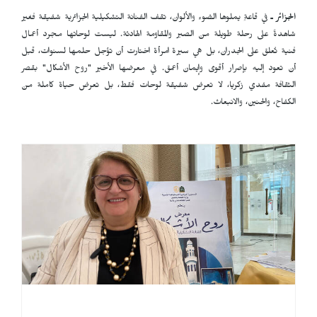
الجزائر ـ
في قاعةٍ يملوها الضوء والألوان، تقف الفنانة التشكيلية الجزائرية شفيقة فغير
شاهدةً على رحلة طويلة من الصبر والمقاومة الهادئة. ليست لوحاتها مجرد أعمال
فنية تُعلق على الجدران، بل هي سيرة امرأة اختارت أن تؤجل حلمها لسنوات، قبل
أن تعود إليه بإصرار أقوى وإيمان أعمق. في معرضها الأخير "روح الأشكال" بقصر
الثقافة مفدي زكريا، لا تعرض شفيقة لوحات فقط، بل تعرض حياة كاملة من
الكفاح، والحنين، والانبعاث.