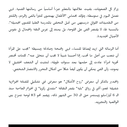
ورغم كل الصعوبات، بقيت علاقتها بالتعليم جزءاً أساسياً من رسالتها الفنية. فهي
تعمل اليوم في متوسطة، وتؤكد بحماس "الأطفال يهتمون كثيراً بالفن والرسم، والكثير
من التلميذات اللواتي درستهن من قبل التحقن بالمدرسة العليا للفنون الجميلة".
بالنسبة لها، لا يقتصر الفن على اللوحة، بل يمتد إلى غرس الثقة والجمال في نفوس
الأجيال الجديدة.
أما الرسالة التي تريد إيصالها للنساء، فهي واضحة وصادقة وبسيطة "يجب على المرأة
أن تتعب من أجل ما تحب. إذا أحببنا شيئاً لا يجب أن نتخلى عنه". كلمات تختصر
تجربة امرأة عادت إلى حلمها بعد سنوات طويلة، لتثبت أن الشغف الحقيقي لا
يموت، وأن الفن يمكن أن يكون أيضاً شكلاً من أشكال التحرر والانتصار الشخصي.
والجدير بالذكر أن معرض "روح الأشكال" هو معرض فني تشكيلي للفنانة الجزائرية
شفيقة فغير، أقيم في رواق "باية" بقصر الثقافة "مفدي زكريا" في الجزائر العاصمة منذ
الـ 6 أيار/مايو ويستمر حتى الـ 30 من الشهر ذاته، ويضم نحو 83 لوحة تمزج بين
الواقعية والتجريد.