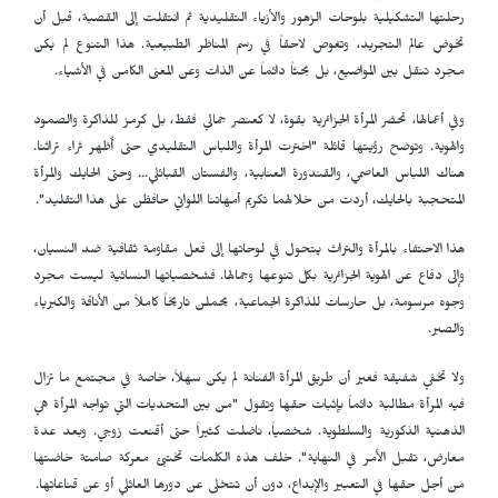
رحلتها التشكيلية بلوحات الزهور والأزياء التقليدية ثم انتقلت إلى القصبة، قبل أن
تخوض عالم التجريد، وتغوص لاحقاً في رسم المناظر الطبيعية. هذا التنوع لم يكن
مجرد تنقل بين المواضيع، بل بحثاً دائماً عن الذات وعن المعنى الكامن في الأشياء.
وفي أعمالها، تحضر المرأة الجزائرية بقوة، لا كعنصر جمالي فقط، بل كرمز للذاكرة والصمود
والهوية. وتوضح رؤيتها قائلة "اخترت المرأة واللباس التقليدي حتى أُظهر ثراء تراثنا.
هناك اللباس العاصمي، والقندورة العنابية، والفستان القبائلي… وحتى الحايك والمرأة
المتحجبة بالحايك، أردت من خلالهما تكريم أمهاتنا اللواتي حافظن على هذا التقليد".
هذا الاحتفاء بالمرأة والتراث يتحول في لوحاتها إلى فعل مقاومة ثقافية ضد النسيان،
وإلى دفاع عن الهوية الجزائرية بكل تنوعها وجمالها. فشخصياتها النسائية ليست مجرد
وجوه مرسومة، بل حارسات للذاكرة الجماعية، يحملن تاريخاً كاملاً من الأناقة والكبرياء
والصبر.
ولا تخفي شفيقة فغير أن طريق المرأة الفنانة لم يكن سهلاً، خاصة في مجتمع ما تزال
فيه المرأة مطالبة دائماً بإثبات حقها وتقول "من بين التحديات التي تواجه المرأة هي
الذهنية الذكورية والسلطوية. شخصياً، ناضلت كثيراً حتى أقنعت زوجي. وبعد عدة
معارض، تقبل الأمر في النهاية". خلف هذه الكلمات تختبئ معركة صامتة خاضتها
من أجل حقها في التعبير والإبداع، دون أن تتخلى عن دورها العائلي أو عن قناعاتها.