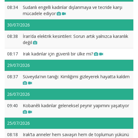
08:34
Sudanlı engelli kadınlar dışlanmaya ve tecride karşı
mücadele ediyor
30/07/2026
08:38
İran’da elektrik kesintileri: Sorun artık yalnızca karanlık
değil
08:17
Irak kadınlar için güvenli bir ülke mi?
29/07/2026
08:37
Süveyda'nın tanığı: Kimliğimi gizleyerek hayatta kaldım
26/07/2026
09:40
Kobanêli kadınlar geleneksel peynir yapımını yaşatıyor
25/07/2026
08:18
Irak’ta anneler hem savaşın hem de toplumun yükünü