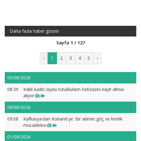
Daha fazla haber göster
Sayfa 1 / 127
‹
1
2
3
4
5
›
09/08/2026
08:39
Iraklı kadın siyasi tutukluların hafızasını kayıt altına
alıyor
08/08/2026
09:08
Kafkasya'dan Kobanê'ye: Bir ailenin göç ve kimlik
mücadelesi
01/08/2026