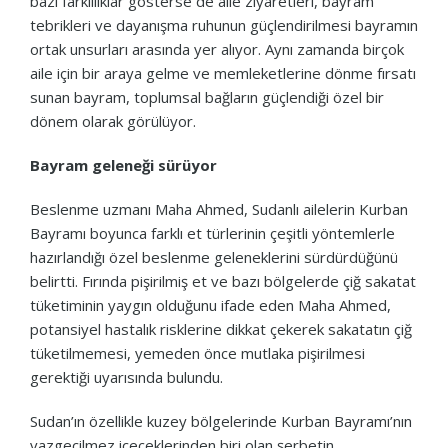
bazı farklılıklar gösterse de aile ziyaretleri, bayram
tebrikleri ve dayanışma ruhunun güçlendirilmesi bayramın
ortak unsurları arasında yer alıyor. Aynı zamanda birçok
aile için bir araya gelme ve memleketlerine dönme fırsatı
sunan bayram, toplumsal bağların güçlendiği özel bir
dönem olarak görülüyor.
Bayram geleneği sürüyor
Beslenme uzmanı Maha Ahmed, Sudanlı ailelerin Kurban
Bayramı boyunca farklı et türlerinin çeşitli yöntemlerle
hazırlandığı özel beslenme geleneklerini sürdürdüğünü
belirtti. Fırında pişirilmiş et ve bazı bölgelerde çiğ sakatat
tüketiminin yaygın olduğunu ifade eden Maha Ahmed,
potansiyel hastalık risklerine dikkat çekerek sakatatın çiğ
tüketilmemesi, yemeden önce mutlaka pişirilmesi
gerektiği uyarısında bulundu.
Sudan’ın özellikle kuzey bölgelerinde Kurban Bayramı’nın
vazgeçilmez içeceklerinden biri olan şerbetin,