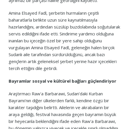
ayrılmaz bir parçası haline getirdiğini kaydetti.
Amina Elsayed Fadl, şerbetin hurmaların çeşitli
baharatlarla birlikte uzun süre kaynatılmasıyla
hazırlandığını, ardından süzülüp buzdolabında soğutularak
servis edildiğini ifade etti. Sindirime yardımcı olduğuna
inanılan bu içeceğin özel bir yere sahip olduğunu
vurgulayan Amina Elsayed Fadl, geleneğin halen birçok
Sudanlı aile tarafından sürdürüldüğünü, ancak bazı
gençlerin artık geleneksel şerbet yerine hazır içecekleri
tercih ettiğini dile getirdi.
Bayramlar sosyal ve kültürel bağları güçlendiriyor
Araştırmacı Raw'a Barbarawi, Sudan’daki Kurban
Bayramı’nın diğer ülkelerden farklı, kendine özgü bir
karakter taşıdığını belirtti. Ailelerin ve akrabaların bir
araya geldiği, festival havasında geçen bayramın büyük
bir heyecanla beklendiğini ifade eden Raw'a Barbarawi,
bu dönemin yalnızca yiyecek ve içecekle sınırlı olmadığını,