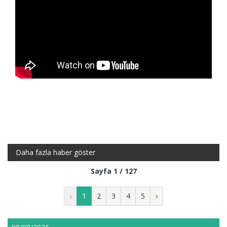
Daha fazla haber göster
Sayfa 1 / 127
‹
1
2
3
4
5
›