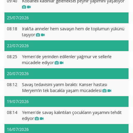
09:40
Kobanêli kadınlar geleneksel peynir yapımını yaşatıyor
25/07/2026
08:18
Irak’ta anneler hem savaşın hem de toplumun yükünü
taşıyor
22/07/2026
08:25
Yemen'de yerinden edilenler yağmur ve sellerle
mücadele ediyor
20/07/2026
08:12
Savaş tedavisini yarım bıraktı: Kanser hastası
Meryem’in tek bacakla yaşam mücadelesi
19/07/2026
08:14
Yemen'de savaş kalıntıları çocukların yaşamını tehdit
ediyor
16/07/2026