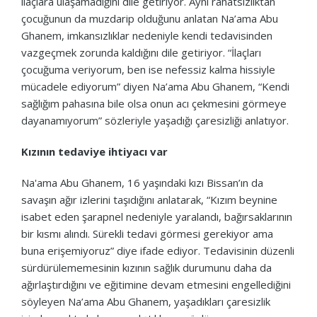
ilaçlara ulaşamadığını dile getiriyor. Aynı rahatsızlıktan
çocuğunun da muzdarip olduğunu anlatan Na’ama Abu
Ghanem, imkansızlıklar nedeniyle kendi tedavisinden
vazgeçmek zorunda kaldığını dile getiriyor. “İlaçları
çocuğuma veriyorum, ben ise nefessiz kalma hissiyle
mücadele ediyorum” diyen Na’ama Abu Ghanem, “Kendi
sağlığım pahasına bile olsa onun acı çekmesini görmeye
dayanamıyorum” sözleriyle yaşadığı çaresizliği anlatıyor.
Kızının tedaviye ihtiyacı var
Na'ama Abu Ghanem, 16 yaşındaki kızı Bissan’ın da
savaşın ağır izlerini taşıdığını anlatarak, “Kızım beynine
isabet eden şarapnel nedeniyle yaralandı, bağırsaklarının
bir kısmı alındı. Sürekli tedavi görmesi gerekiyor ama
buna erişemiyoruz” diye ifade ediyor. Tedavisinin düzenli
sürdürülememesinin kızının sağlık durumunu daha da
ağırlaştırdığını ve eğitimine devam etmesini engellediğini
söyleyen Na’ama Abu Ghanem, yaşadıkları çaresizlik