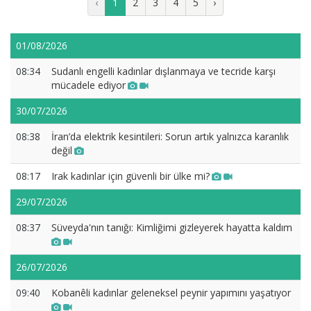
‹
1
2
3
4
5
›
01/08/2026
08:34
Sudanlı engelli kadınlar dışlanmaya ve tecride karşı
mücadele ediyor
30/07/2026
08:38
İran’da elektrik kesintileri: Sorun artık yalnızca karanlık
değil
08:17
Irak kadınlar için güvenli bir ülke mi?
29/07/2026
08:37
Süveyda'nın tanığı: Kimliğimi gizleyerek hayatta kaldım
26/07/2026
09:40
Kobanêli kadınlar geleneksel peynir yapımını yaşatıyor