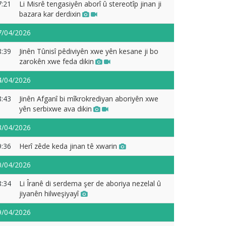
7:21
Li Misrê tengasiyên aborî û stereotîp jinan ji
bazara kar derdixin
7/04/2026
8:39
Jinên Tûnisî pêdiviyên xwe yên kesane ji bo
zarokên xwe feda dikin
4/04/2026
8:43
Jinên Afganî bi mîkrokrediyan aboriyên xwe
yên serbixwe ava dikin
3/04/2026
9:36
Herî zêde keda jinan tê xwarin
0/04/2026
8:34
Li Îranê di serdema şer de aboriya nezelal û
jiyanên hilweşiyayî
9/04/2026