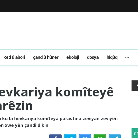
ked û aborî
çand û hûner
ekolojî
dosya
hiqûq
hevkariya komîteyê
arêzin
 ku bi hevkariya komîteya parastina zeviyan zeviyên
n xwe yên çandî dikin.
0