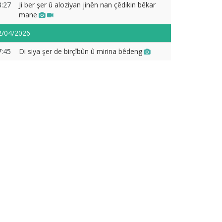
8:27
Ji ber şer û aloziyan jinên nan çêdikin bêkar
mane
2/04/2026
7:45
Di siya şer de birçîbûn û mirina bêdeng