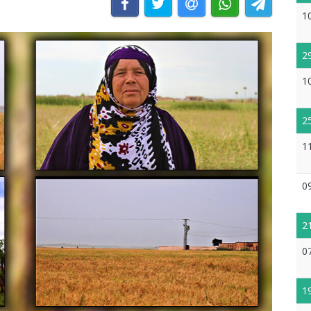
1
2
1
2
1
0
2
0
1