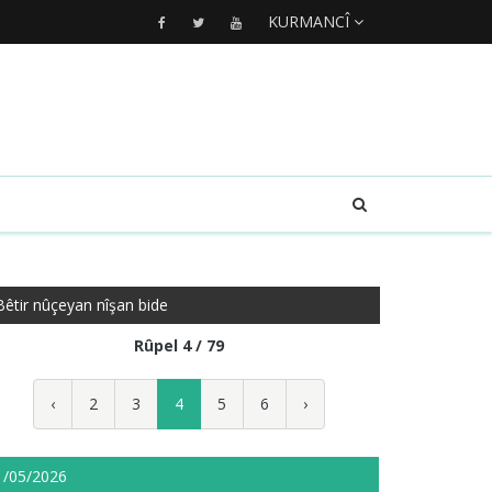
KURMANCÎ
Bêtir nûçeyan nîşan bide
Rûpel 4 / 79
‹
2
3
4
5
6
›
1/05/2026