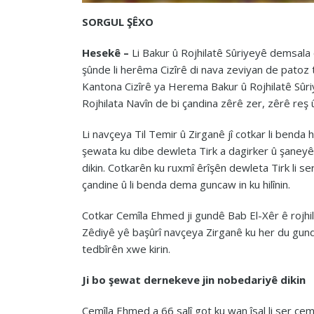
SORGUL ŞÊXO
Hesekê –
Li Bakur û Rojhilatê Sûriyeyê demsala ç
şûnde li herêma Cizîrê di nava zeviyan de patoz t
Kantona Cizîrê ya Herema Bakur û Rojhilatê Sûr
Rojhilata Navîn de bi çandina zêrê zer, zêrê reş 
Li navçeya Til Temir û Zirganê jî cotkar li benda 
şewata ku dibe dewleta Tirk a dagirker û şaney
dikin. Cotkarên ku ruxmî êrîşên dewleta Tirk li s
çandine û li benda dema guncaw in ku hilînin.
Cotkar Cemîla Ehmed ji gundê Bab El-Xêr ê rojhi
Zêdiyê yê başûrî navçeya Zirganê ku her du gund l
tedbîrên xwe kirin.
Ji bo şewat dernekeve jin nobedariyê dikin
Cemîla Ehmed a 66 salî got ku wan îsal li ser ç