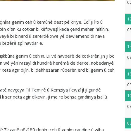
0
1
inîna genim ceh û kemûnê dest pê kiriye. Êdî ji îro û
ên dîtin ku cotkar bi kêfxweşî keda çend mehan hiltînin.
0
iyeyê bi binerd û sererdê xwe yê dewlemend di nava
û bi zêrê spî navdar e.
1
hişkbûna genim û ceh in. Di vê navberê de cotkarên jin ji bo
0
ên wê yên razayî di hundirê herêmê de derxe, nobedariyê
er xeta agir dijîn, bi dehhezaran rûberên erd bi genim û ceh
1
0
latê navçeya Til Temirê û Remziya Fewzî jî ji gundê
1
i ser xeta agir dikevin, ji me re behsa çandiniya îsal û
0
0
emê Zirganê nêzî 80 donim ceh û genim çandine û wiha