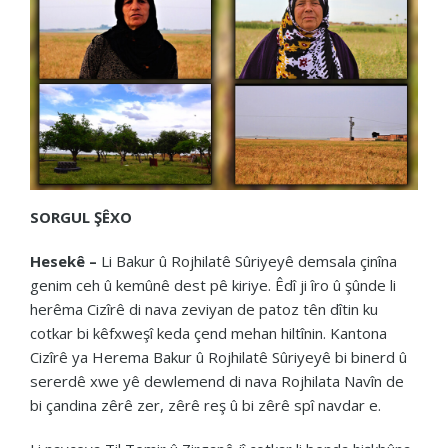
SORGUL ŞÊXO
Hesekê –
Li Bakur û Rojhilatê Sûriyeyê demsala çinîna
genim ceh û kemûnê dest pê kiriye. Êdî ji îro û şûnde li
herêma Cizîrê di nava zeviyan de patoz tên dîtin ku
cotkar bi kêfxweşî keda çend mehan hiltînin. Kantona
Cizîrê ya Herema Bakur û Rojhilatê Sûriyeyê bi binerd û
sererdê xwe yê dewlemend di nava Rojhilata Navîn de
bi çandina zêrê zer, zêrê reş û bi zêrê spî navdar e.