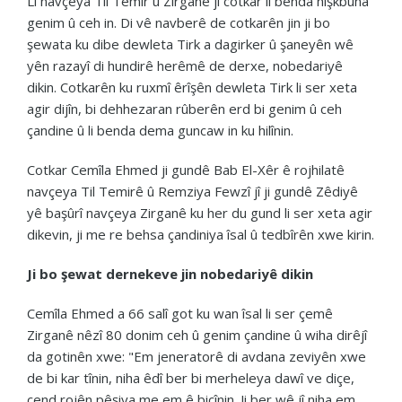
Li navçeya Til Temir û Zirganê jî cotkar li benda hişkbûna
genim û ceh in. Di vê navberê de cotkarên jin ji bo
şewata ku dibe dewleta Tirk a dagirker û şaneyên wê
yên razayî di hundirê herêmê de derxe, nobedariyê
dikin. Cotkarên ku ruxmî êrîşên dewleta Tirk li ser xeta
agir dijîn, bi dehhezaran rûberên erd bi genim û ceh
çandine û li benda dema guncaw in ku hilînin.
Cotkar Cemîla Ehmed ji gundê Bab El-Xêr ê rojhilatê
navçeya Til Temirê û Remziya Fewzî jî ji gundê Zêdiyê
yê başûrî navçeya Zirganê ku her du gund li ser xeta agir
dikevin, ji me re behsa çandiniya îsal û tedbîrên xwe kirin.
Ji bo şewat dernekeve jin nobedariyê dikin
Cemîla Ehmed a 66 salî got ku wan îsal li ser çemê
Zirganê nêzî 80 donim ceh û genim çandine û wiha dirêjî
da gotinên xwe: "Em jeneratorê di avdana zeviyên xwe
de bi kar tînin, niha êdî ber bi merheleya dawî ve diçe,
çend rojên pêşiya me em ê biçînin. Ji ber wê jî niha em