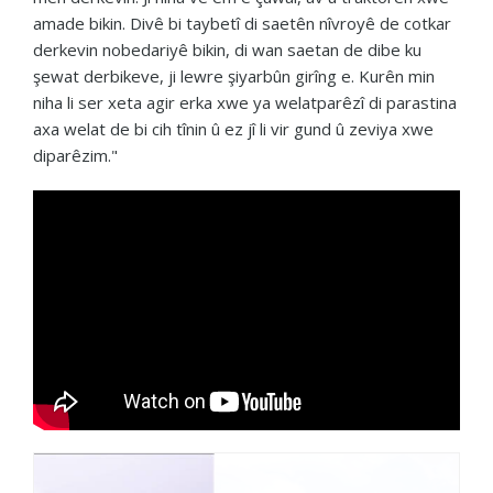
amade bikin. Divê bi taybetî di saetên nîvroyê de cotkar
derkevin nobedariyê bikin, di wan saetan de dibe ku
şewat derbikeve, ji lewre şiyarbûn girîng e. Kurên min
niha li ser xeta agir erka xwe ya welatparêzî di parastina
axa welat de bi cih tînin û ez jî li vir gund û zeviya xwe
diparêzim."