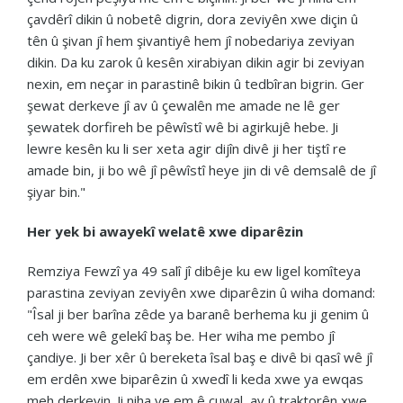
çavdêrî dikin û nobetê digrin, dora zeviyên xwe diçin û
tên û şivan jî hem şivantiyê hem jî nobedariya zeviyan
dikin. Da ku zarok û kesên xirabiyan dikin agir bi zeviyan
nexin, em neçar in parastinê bikin û tedbîran bigrin. Ger
şewat derkeve jî av û çewalên me amade ne lê ger
şewatek dorfireh be pêwîstî wê bi agirkujê hebe. Ji
lewre kesên ku li ser xeta agir dijîn divê ji her tiştî re
amade bin, ji bo wê jî pêwîstî heye jin di vê demsalê de jî
şiyar bin."
Her yek bi awayekî welatê xwe diparêzin
Remziya Fewzî ya 49 salî jî dibêje ku ew ligel komîteya
parastina zeviyan zeviyên xwe diparêzin û wiha domand:
"Îsal ji ber barîna zêde ya baranê berhema ku ji genim û
ceh were wê gelekî baş be. Her wiha me pembo jî
çandiye. Ji ber xêr û bereketa îsal baş e divê bi qasî wê jî
em erdên xwe biparêzin û xwedî li keda xwe ya ewqas
meh derkevin. Ji niha ve em ê çuwal, av û traktorên xwe