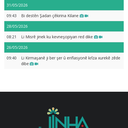
31/05/2026
09:43
Bi destên Şadan çêkirina Kilane
28/05/2026
08:21
Li Misrê jinek ku kevneşopiyan red dike
26/05/2026
09:40
Li Kirmaşanê ji ber şer û enflasyonê krîza xurekê zêde
dibe