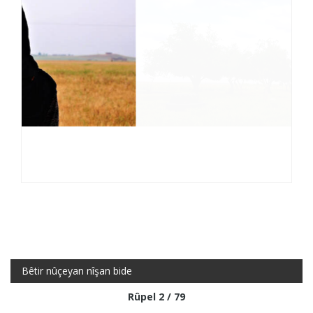
Bêtir nûçeyan nîşan bide
Rûpel 2 / 79