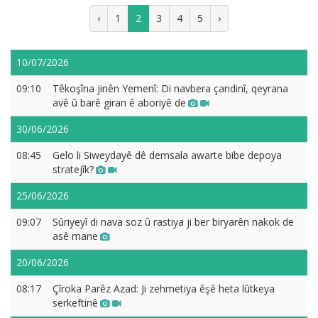
‹
1
2
3
4
5
›
10/07/2026
09:10
Têkoşîna jinên Yemenî: Di navbera çandinî, qeyrana
avê û barê giran ê aboriyê de
30/06/2026
08:45
Gelo li Siweydayê dê demsala awarte bibe depoya
stratejîk?
25/06/2026
09:07
Sûriyeyî di nava soz û rastiya ji ber biryarên nakok de
asê mane
20/06/2026
08:17
Çîroka Parêz Azad: Ji zehmetiya êşê heta lûtkeya
serkeftinê