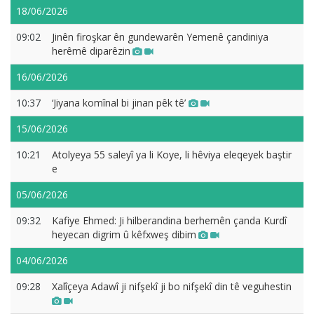
18/06/2026
09:02
Jinên firoşkar ên gundewarên Yemenê çandiniya
herêmê diparêzin
16/06/2026
10:37
‘Jiyana komînal bi jinan pêk tê’
15/06/2026
10:21
Atolyeya 55 saleyî ya li Koye, li hêviya eleqeyek baştir
e
05/06/2026
09:32
Kafiye Ehmed: Ji hilberandina berhemên çanda Kurdî
heyecan digrim û kêfxweş dibim
04/06/2026
09:28
Xalîçeya Adawî ji nifşekî ji bo nifşekî din tê veguhestin