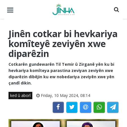
Menuyê
buguherîne
Jinên cotkar bi hevkariya
komîteyê zeviyên xwe
diparêzin
Cotkarên gundewarên Til Temir û Zirganê yên ku bi
hevkariya komîteya parastina zeviyan zeviyên xwe
diparêzin dibêjin ku ew nobedariya zeviyên xwe yên
çandî dikin.
ked û aborî
Friday, 10 May 2024, 08:14