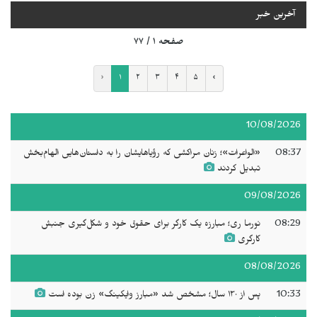
آخرین خبر
صفحه ۱ / ۷۷
‹
۱
۲
۳
۴
۵
›
10/08/2026
08:37
«الواعرات»؛ زنان مراکشی که رؤیاهایشان را به داستان‌هایی الهام‌بخش
تبدیل کردند
09/08/2026
08:29
نورما ری؛ مبارزه یک کارگر برای حقوق خود و شکل‌گیری جنبش
کارگری
08/08/2026
10:33
پس از ۱۳۰ سال؛ مشخص شد «مبارز وایکینگ» زن بوده است