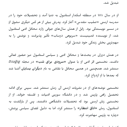
تبدیل شد.
او در سال ۱۸۷۸ در منطقه اسکدارِ استانبول به دنیا آمد و تحصیلات خود را در
مدرسه ارمنی «صلیب مقدس» آغاز کرد. پدرش بیش از هر کس دیگری مشوق او
در مسیر نویسندگی بود. زابل از همان سال‌های جوانی وارد محافل ادبی استانبول
شد، از نویسنده فمینیست «سربوهی دوساب» تأثیر پذیرفت و نوشتن را به
مهم‌ترین بخش زندگی خود تبدیل کرد.
در همان دوران در بحث‌ها و محافل ادبی و سیاسی استانبول نیز حضور فعالی
داشت. نخستین اثر ادبی او با عنوان
«
سرودی برای شب
»
در مجله
Dzağig
منتشر شد. همچنین در همین محافل با نقاشی به نام
دیگران یسایان
آشنا شد
که بعدها با او ازدواج کرد.
نخستین نوشته‌های او در نشریات ارمنی آن زمان منتشر شد. سپس برای ادامه
تحصیل راهی پاریس شد و در دانشگاه سوربن ادبیات و فلسفه خواند. او از
نخستین زنان ارمنی بود که تحصیلات دانشگاهی داشتند. پس از بازگشت به
استانبول، رمان
«
اتاق انتظار
»
را منتشر کرد، اما به دلیل فضای سیاسی پرتنش،
دوباره به پاریس مهاجرت کرد.