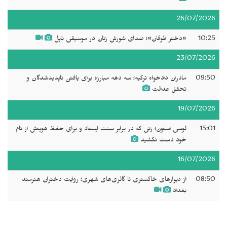
26/07/2026
10:25
«دختر طوفان»؛ صدای شورش زنان در موسیقی ناپل
23/07/2026
09:50
مادران دادخواه ترکیه؛ سه دهه مبارزه برای یافتن ناپدیدشدگان و
تحقق عدالت
19/07/2026
15:01
لوسی استون؛ زنی که در برابر سنت ایستاد و برای حفظ هویتش از نام
خود دست نکشید
16/07/2026
08:50
از دیوارهای خاکستری تا گالری‌های شهری؛ روایت دختران هنرمند
بغداد