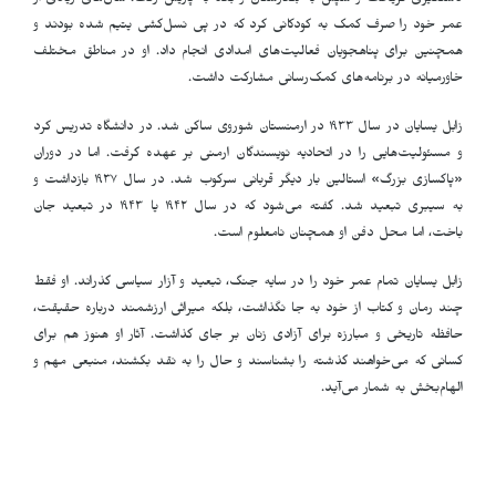
دستگیری گریخت و سپس به بلغارستان و بعد به پاریس رفت. سال‌های زیادی از
عمر خود را صرف کمک به کودکانی کرد که در پی نسل‌کشی یتیم شده بودند و
همچنین برای پناهجویان فعالیت‌های امدادی انجام داد. او در مناطق مختلف
خاورمیانه در برنامه‌های کمک‌رسانی مشارکت داشت.
زابل یسایان در سال ۱۹۳۳ در ارمنستان شوروی ساکن شد. در دانشگاه تدریس کرد
و مسئولیت‌هایی را در اتحادیه نویسندگان ارمنی بر عهده گرفت. اما در دوران
«پاکسازی بزرگ» استالین بار دیگر قربانی سرکوب شد. در سال ۱۹۳۷ بازداشت و
به سیبری تبعید شد. گفته می‌شود که در سال ۱۹۴۲ یا ۱۹۴۳ در تبعید جان
باخت، اما محل دفن او همچنان نامعلوم است.
زابل یسایان تمام عمر خود را در سایه جنگ، تبعید و آزار سیاسی گذراند. او فقط
چند رمان و کتاب از خود به جا نگذاشت، بلکه میراثی ارزشمند درباره حقیقت،
حافظه تاریخی و مبارزه برای آزادی زنان بر جای گذاشت. آثار او هنوز هم برای
کسانی که می‌خواهند گذشته را بشناسند و حال را به نقد بکشند، منبعی مهم و
الهام‌بخش به شمار می‌آید.