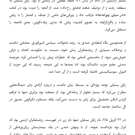
کشتار ارمنیان در آدانا در سال ۱۹۰۹ نقطه عطفی در زندگی او بود. زابل یسایان به
منطقه رفت و از نزدیک شاهد فجایع رخ‌داده شد. او آنچه را دیده بود در کتاب
«
در میان ویرانه‌ها
»
بازتاب داد و ویرانی‌های ناشی از جنگ و کشتار را با زبانی
ساده و واقع‌گرایانه به تصویر کشید؛ زبانی که بدون زیاده‌گویی، عمق فاجعه را
منتقل می‌کرد.
او همچنین نگاه انتقادی تندی به روند تحولات سیاسی امپراتوری عثمانی داشت
و برخلاف بسیاری از روشنفکران زمان خود، نسبت به حکومت اتحاد و ترقی
خوش‌بین نبود. از نخستین کسانی بود که خطرات پیش رو را احساس کرد. هرچند
مدتی عضو حزب داشناک بود، اما بعدها به این نتیجه رسید که این حزب از
اصول سوسیالیستی فاصله گرفته است و از آن جدا شد.
زابل یسایان توجه ویژه‌ای به مسئله زنان داشت و درباره آزادی زنان دیدگاه‌هایی
مطرح می‌کرد که بسیار جلوتر از زمانه‌اش بود. او معتقد بود برابری تنها با فراهم
کردن امکان تحصیل برای زنان به دست نمی‌آید، بلکه مستلزم دگرگونی عمیق در
کل ساختار جامعه است.
در ۲۴ آوریل ۱۹۱۵، نام زابل یسایان تنها نام زن در فهرست روشنفکران ارمنی بود که
قرار بود بازداشت شوند. او با پنهان شدن در یک بیمارستان روان‌پزشکی از