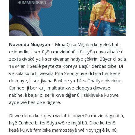
Navenda Nûçeyan –
Fîlma Çûka Mîşan a ku gelek hat
ecibandin, li ser êşên mezinbûnê, têkiliyên nava albatê û
zexta civakê ya li ser ciwanan hatiye çêkirin. Bûyer di sala
1994’an li Seulê peytexta Koreya Başûr derbas dibe. Di
vê sala ku bi hilweşîna Pira Seongsuyê di bîra her kesê
de maye, li ser jiyana Eunhee ya 14 salî hatiye disekine.
Eunhee, ji ber ku ji malbata xwe eleqeya dixwaze
nabîne, li bajar bi serê xwe diğer û li têkiliyeke ku xwe
aydê wê hês bike digere.
Di wê dema ku rojeva welat bi bûyerên mezin dagirtîbû,
hişê Eunhee bi tenêtiya wê re mijûl bû. Dibe ku tenê
kesê ku wê fam bike mamosteyê wê Yoyngij ê ku nû