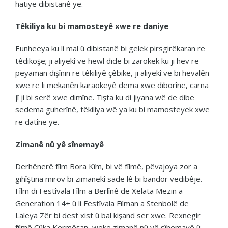
hatiye dibistanê ye.
Têkiliya ku bi mamosteyê xwe re daniye
Eunheeya ku li mal û dibistanê bi gelek pirsgirêkaran re
têdikoşe; ji aliyekî ve hewl dide bi zarokek ku ji hev re
peyaman dişînin re têkiliyê çêbike, ji aliyekî ve bi hevalên
xwe re li mekanên karaokeyê dema xwe diborîne, carna
jî ji bi serê xwe dimîne. Tişta ku di jiyana wê de dibe
sedema guherînê, têkiliya wê ya ku bi mamosteyek xwe
re datîne ye.
Zimanê nû yê sînemayê
Derhênerê fîlm Bora Kîm, bi vê fîlmê, pêvajoya zor a
gihîştina mirov bi zimanekî sade lê bi bandor vedibêje.
Fîlm di Festîvala Fîlm a Berlînê de Xelata Mezin a
Generation 14+ û li Festîvala Fîlman a Stenbolê de
Laleya Zêr bi dest xist û bal kişand ser xwe. Rexnegir
fîlmê Çûka Kermêşan, weke zimanê nû yê sînemayê û