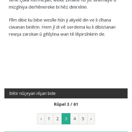
mizgîniya derhênereke bi hêz dinirxînin.
Fîlm dibe ku bibe wesîle hûn ji aliyekî din ve li cîhana
ciwanan binêrin. Hem jî di vê serdema ku li dibistanan
rewşa zarokan û gihîştina wan tê lêpirsînkirin de.
Bêtir nûçeyan nîşan bide
Rûpel 3 / 61
‹
1
2
3
4
5
›