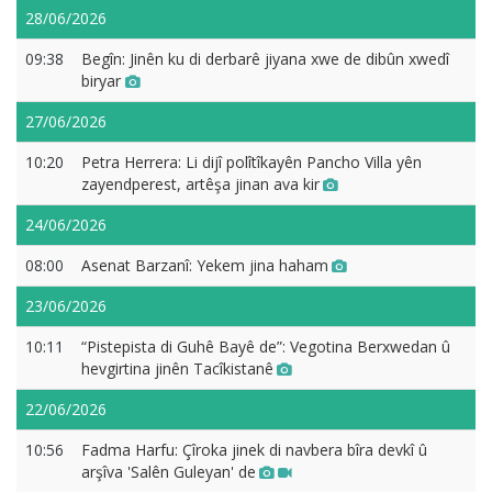
28/06/2026
09:38
Begîn: Jinên ku di derbarê jiyana xwe de dibûn xwedî
biryar
27/06/2026
10:20
Petra Herrera: Li dijî polîtîkayên Pancho Villa yên
zayendperest, artêşa jinan ava kir
24/06/2026
08:00
Asenat Barzanî: Yekem jina haham
23/06/2026
10:11
“Pistepista di Guhê Bayê de”: Vegotina Berxwedan û
hevgirtina jinên Tacîkistanê
22/06/2026
10:56
Fadma Harfu: Çîroka jinek di navbera bîra devkî û
arşîva 'Salên Guleyan' de