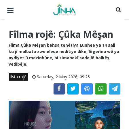
Menuyê
buguherîne
Fîlma rojê: Çûka Mêşan
Fîlma Çûka Mêşan behsa tenêtiya Eunhee ya 14 salî
ku ji malbata xwe eleqe nedîtiye dike, lêgerîna wê ya
aydiyet û mezinbûne, bi zimanekî sade lê balkêş
vedibêje.
lîsta rojê
Saturday, 2 May 2026, 09:25