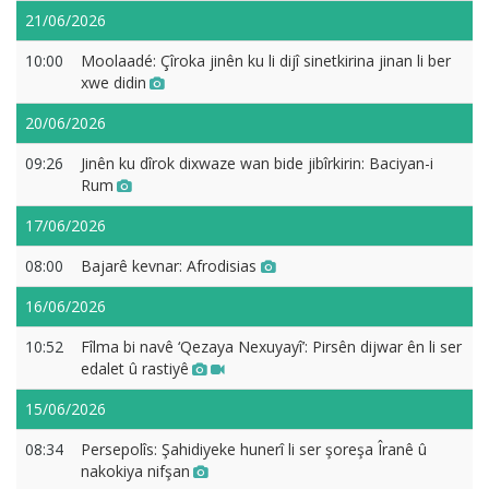
21/06/2026
10:00
Moolaadé: Çîroka jinên ku li dijî sinetkirina jinan li ber
xwe didin
20/06/2026
09:26
Jinên ku dîrok dixwaze wan bide jibîrkirin: Baciyan-i
Rum
17/06/2026
08:00
Bajarê kevnar: Afrodisias
16/06/2026
10:52
Fîlma bi navê ‘Qezaya Nexuyayî’: Pirsên dijwar ên li ser
edalet û rastiyê
15/06/2026
08:34
Persepolîs: Şahidiyeke hunerî li ser şoreşa Îranê û
nakokiya nifşan