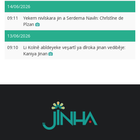
14/06/2026
09:11
Yekem nivîskara jin a Serdema Navîn: Chrîstîne de
Pîzan
13/06/2026
09:10
Li Kolnê abîdeyeke veşartî ya dîroka jinan vedibêje:
Kaniya Jinan