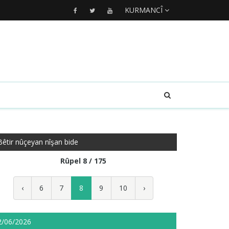
KURMANCÎ
Bêtir nûçeyan nîşan bide
Rûpel 8 / 175
‹
6
7
8
9
10
›
2/06/2026