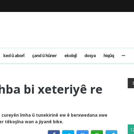
ked û aborî
çand û hûner
ekolojî
dosya
hiqûq
ehba bi xeteriyê re
hemû cureyên îmha û tunekirinê ew ê berxwedana xwe
r têkoşîna wan a jiyanê bike.
1