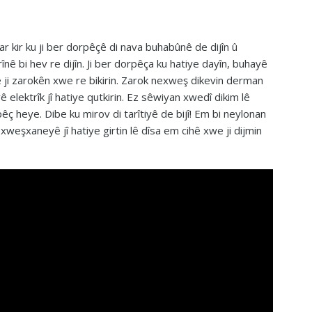
r kir ku ji ber dorpêçê di nava buhabûnê de dijîn û
înê bi hev re dijîn. Ji ber dorpêça ku hatiye dayîn, buhayê
ê ji zarokên xwe re bikirin. Zarok nexweş dikevin derman
ê elektrîk jî hatiye qutkirin. Ez sêwiyan xwedî dikim lê
êç heye. Dibe ku mirov di tarîtiyê de bijî! Em bi neylonan
weşxaneyê jî hatiye girtin lê dîsa em cihê xwe ji dijmin