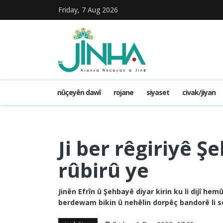
Friday, 7 Aug 2026
nûçeyên dawî
rojane
siyaset
civak/jiyan
Ji ber rêgiriyê Ş
rûbirû ye
Jinên Efrîn û Şehbayê diyar kirin ku li dijî 
berdewam bikin û nehêlin dorpêç bandorê li se