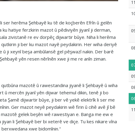
1
1
i ser herêma Şehbayê ku tê de koçberên Efrîn û gelên
 ku hatiye ferzkirin mazot û pêdiviyên jiyanî ji derman,
0
ala zivistanê re ev dorpêç dijwartir bûye. Niha li herêma
e qutkirin ji ber ku mazot nayê peydakirin. Her wiha deriyê
0
e û ji xeynî beşa ambûlansê gel pêşwazî nakin. Der barê
ji Şehbayê yên resen nêrînên xwe ji me re anîn ziman.
0
0
ser qutbûna mazotê û rawestandina jiyanê li Şehbayê û wiha
0
t û mercên jiyanî yên dijwar tehemul dikin, tenê ji bo
0
a Şamê dijwartir bûye, ji ber vê yekê elektrîk li ser me
mînin. Ger mazot neyê peydakirin wê firin û cihê avê jî bê
1
na mazotê gelek beşên wê rawestiyan e. Banga me ew e
ku jiyan li Şehbayê ber bi xeterê ve diçe. Tu kes nikare vîna
ayê berxwedana xwe bidomînin."