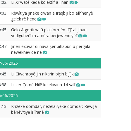
1:02
Li Xirwatê keda kolektîf a jinan
0:03
Rêwîtiya jineke ciwan a Iraqî: Ji bo afrîneriyê
gelek rê hene
9:45
Gelo Algorîtma û platformên dîjîtal jinan
vediguherînin amûra berjewendiyê?
8:47
Jinên extiyar di nava şer bihabûn û pergala
newekhev de ne
7/06/2026
9:45
Li Ciwanroyê jin nikarin biçin bijîjk
8:38
Li ser Çemê Nîlê kelekvana 14 salî
6/06/2026
1:13
Krîzeke domdar, nezelaliyeke domdar: Rewşa
bêhêvîtiyê li Îranê