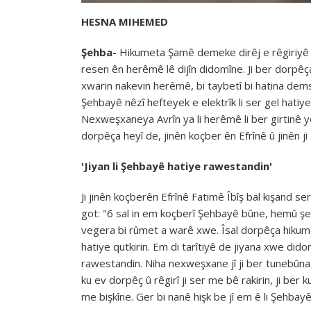
HESNA MIHEMED
Şehba-
Hikumeta Şamê demeke dirêj e rêgiriyê l
resen ên herêmê lê dijîn didomîne. Ji ber dorpêça
xwarin nakevin herêmê, bi taybetî bi hatina dems
Şehbayê nêzî hefteyek e elektrîk li ser gel hatiy
Nexweşxaneya Avrîn ya li herêmê li ber girtinê y
dorpêça heyî de, jinên koçber ên Efrînê û jinên 
'Jiyan li Şehbayê hatiye rawestandin'
Ji jinên koçberên Efrînê Fatimê Îbîş bal kişand 
got: "6 sal in em koçberî Şehbayê bûne, hemû şer
vegera bi rûmet a warê xwe. Îsal dorpêça hikumet
hatiye qutkirin. Em di tarîtiyê de jiyana xwe dido
rawestandin. Niha nexweşxane jî ji ber tunebû
ku ev dorpêç û rêgirî ji ser me bê rakirin, ji ber 
me bişkîne. Ger bi nanê hişk be jî em ê li Şehb