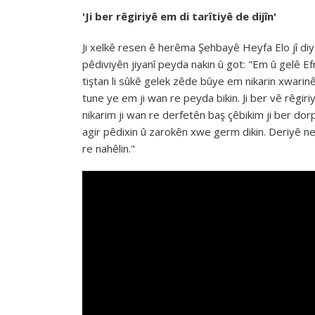
'Ji ber rêgiriyê em di tarîtiyê de dijîn'
Ji xelkê resen ê herêma Şehbayê Heyfa Elo jî diya
pêdiviyên jiyanî peyda nakin û got: "Em û gelê Efr
tiştan li sûkê gelek zêde bûye em nikarin xwarin
tune ye em ji wan re peyda bikin. Ji ber vê rêgiriy
nikarim ji wan re derfetên baş çêbikim ji ber dorp
agir pêdixin û zarokên xwe germ dikin. Deriyê nex
re nahêlin."