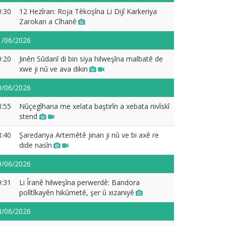
0:30
12 Hezîran: Roja Têkoşîna Li Dijî Karkeriya
Zarokan a Cîhanê
1/06/2026
9:20
Jinên Sûdanî di bin siya hilweşîna malbatê de
xwe ji nû ve ava dikin
0/06/2026
8:55
Nûçegîhana me xelata baştirîn a xebata nivîskî
stend
8:40
Şaredariya Artemêtê jinan ji nû ve bi axê re
dide nasîn
9/06/2026
9:31
Li Îranê hilweşîna perwerdê: Bandora
polîtîkayên hikûmetê, şer û xizaniyê
8/06/2026