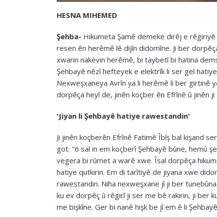
HESNA MIHEMED
Şehba-
Hikumeta Şamê demeke dirêj e rêgiriyê l
resen ên herêmê lê dijîn didomîne. Ji ber dorpêça
xwarin nakevin herêmê, bi taybetî bi hatina dems
Şehbayê nêzî hefteyek e elektrîk li ser gel hatiy
Nexweşxaneya Avrîn ya li herêmê li ber girtinê y
dorpêça heyî de, jinên koçber ên Efrînê û jinên 
'Jiyan li Şehbayê hatiye rawestandin'
Ji jinên koçberên Efrînê Fatimê Îbîş bal kişand 
got: "6 sal in em koçberî Şehbayê bûne, hemû şer
vegera bi rûmet a warê xwe. Îsal dorpêça hikumet
hatiye qutkirin. Em di tarîtiyê de jiyana xwe dido
rawestandin. Niha nexweşxane jî ji ber tunebû
ku ev dorpêç û rêgirî ji ser me bê rakirin, ji ber 
me bişkîne. Ger bi nanê hişk be jî em ê li Şehb