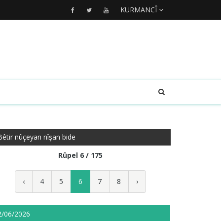
KURMANCÎ
Bêtir nûçeyan nîşan bide
Rûpel 6 / 175
‹
4
5
6
7
8
›
2/06/2026