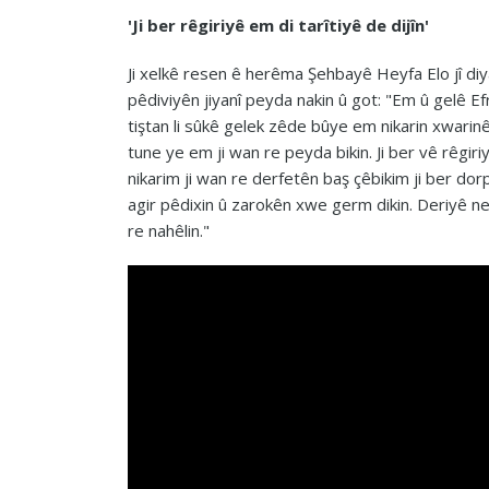
'Ji ber rêgiriyê em di tarîtiyê de dijîn'
Ji xelkê resen ê herêma Şehbayê Heyfa Elo jî diya
pêdiviyên jiyanî peyda nakin û got: "Em û gelê Efr
tiştan li sûkê gelek zêde bûye em nikarin xwarin
tune ye em ji wan re peyda bikin. Ji ber vê rêgiriy
nikarim ji wan re derfetên baş çêbikim ji ber dorp
agir pêdixin û zarokên xwe germ dikin. Deriyê nex
re nahêlin."