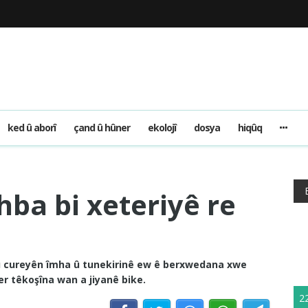
ked û aborî
çand û hûner
ekolojî
dosya
hiqûq
ehba bi xeteriyê re
hemû cureyên îmha û tunekirinê ew ê berxwedana xwe
r têkoşîna wan a jiyanê bike.
2