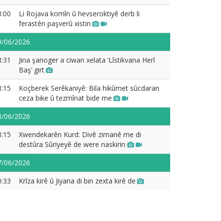
8:00
Li Rojava komîn û hevseroktiyê derb li
ferastên paşverû xistin
9/06/2026
8:31
Jina şanoger a ciwan xelata ‘Lîstikvana Herî
Baş’ girt
8:15
Koçberek Serêkaniyê: Bila hikûmet sûcdaran
ceza bike û tezmînat bide me
8/06/2026
8:15
Xwendekarên Kurd: Divê zimanê me di
destûra Sûriyeyê de were naskirin
7/06/2026
0:33
Krîza kirê û Jiyana di bin zexta kirê de