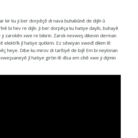
r kir ku ji ber dorpêçê di nava buhabûnê de dijîn û
înê bi hev re dijîn. Ji ber dorpêça ku hatiye dayîn, buhayê
ê ji zarokên xwe re bikirin. Zarok nexweş dikevin derman
ê elektrîk jî hatiye qutkirin. Ez sêwiyan xwedî dikim lê
êç heye. Dibe ku mirov di tarîtiyê de bijî! Em bi neylonan
weşxaneyê jî hatiye girtin lê dîsa em cihê xwe ji dijmin