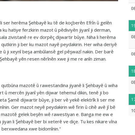
0
i ser herêma Şehbayê ku tê de koçberên Efrîn û gelên
1
 ku hatiye ferzkirin mazot û pêdiviyên jiyanî ji derman,
0
ala zivistanê re ev dorpêç dijwartir bûye. Niha li herêma
e qutkirin ji ber ku mazot nayê peydakirin. Her wiha deriyê
e û ji xeynî beşa ambûlansê gel pêşwazî nakin. Der barê
0
ji Şehbayê yên resen nêrînên xwe ji me re anîn ziman.
1
0
ser qutbûna mazotê û rawestandina jiyanê li Şehbayê û wiha
t û mercên jiyanî yên dijwar tehemul dikin, tenê ji bo
1
a Şamê dijwartir bûye, ji ber vê yekê elektrîk li ser me
mînin. Ger mazot neyê peydakirin wê firin û cihê avê jî bê
1
na mazotê gelek beşên wê rawestiyan e. Banga me ew e
ku jiyan li Şehbayê ber bi xeterê ve diçe. Tu kes nikare vîna
ayê berxwedana xwe bidomînin."