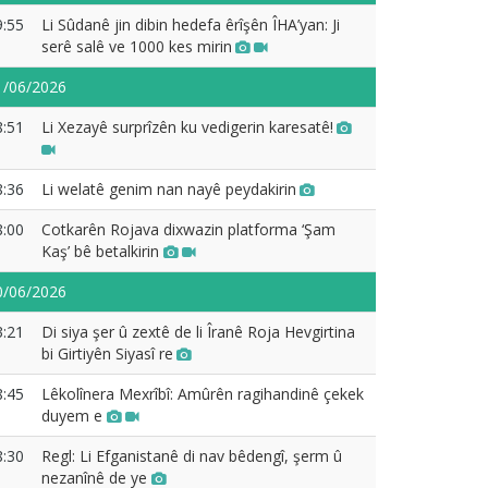
9:55
Li Sûdanê jin dibin hedefa êrîşên ÎHA’yan: Ji
serê salê ve 1000 kes mirin
1/06/2026
8:51
Li Xezayê surprîzên ku vedigerin karesatê!
8:36
Li welatê genim nan nayê peydakirin
8:00
Cotkarên Rojava dixwazin platforma ‘Şam
Kaş’ bê betalkirin
0/06/2026
3:21
Di siya şer û zextê de li Îranê Roja Hevgirtina
bi Girtiyên Siyasî re
8:45
Lêkolînera Mexrîbî: Amûrên ragihandinê çekek
duyem e
8:30
Regl: Li Efganistanê di nav bêdengî, şerm û
nezanînê de ye