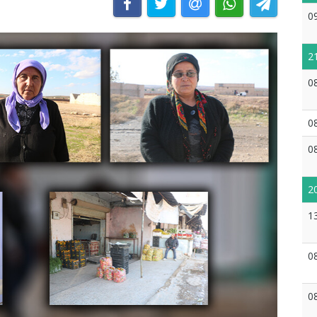
0
2
0
0
0
2
1
0
0