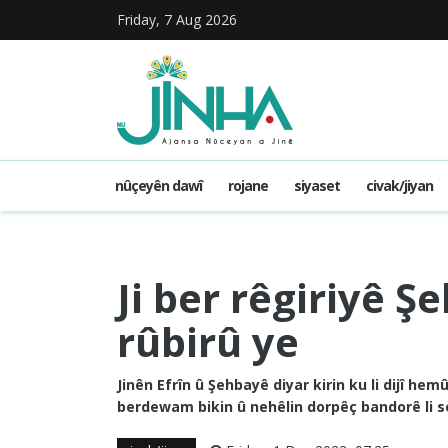
Friday, 7 Aug 2026
nûçeyên dawî
rojane
siyaset
civak/jiyan
Ji ber rêgiriyê Ş
rûbirû ye
Jinên Efrîn û Şehbayê diyar kirin ku li dijî 
berdewam bikin û nehêlin dorpêç bandorê li se