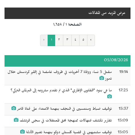
عرض المزيد من المقالات
الصفحة ١ / ١٬٦٥٨
‹
١
٢
٣
٤
٥
›
05/08/2026
19:14
مقتل 5 نساء ووفاة 7 أخريات في ظروف غامضة في إقليم كردستان خلال
تموز
17:25
ما هي بنود "القانون الإطاري" الذي تم تقديم مشروعه إلى البرلمان التركي؟
15:37
توقيف ضباط ومنتسبين في النجف بتهمة الاعتداء على فتاة قاصر
15:09
تقارير تكشف انتهاكات ممنهجة بحق المعتقلات في سجن قرتشك
15:05
توقيف مشتبهين في قضية كلستان دوكو بتهمة تغيير الأدلة