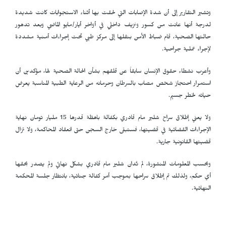
وتشير التقارير إلى أن شدة الإصابات التي لحقت بها أثناء الاستجوابات كانت شديدة
لدرجة أنها عانت من كسور ونزيف داخلي في أواخر أيار/مايو الماضي وبعد تدهور
حالتها الصحية، قام ضباط الأمن بنقلها إلى مركز طبي تحت إجراءات أمنية مشددة
لإجراء عملية جراحية.
وأعرب نشطاء حقوق الإنسان سابقاً عن قلقهم بشأن الحالة الصحية لها، مؤكدين أن
استمرار احتجاز شخص مصاب بالسرطان وحرمانه من الرعاية الطبية المناسبة يعرض
حياته لخطر جسيم.
ولا يعني إطلاق سراح شلير مام قادري بكفالة باهظة قدرها 15 مليار تومان نهاية
الإجراءات القضائية في قضيتها، فستبقى خارج السجن حتى انعقاد المحاكمة، ولا تزال
قضيتها القانونية جارية.
وبحسب المعلومات المنشورة، لم تُدان شلير مام قادري بشكل نهائي ولم يصدر بحقها
أي حكم، ولذلك تم إطلاق سراحها بموجب أمر كفالة جنائية، بانتظار جلسة المحكمة
النهائية.