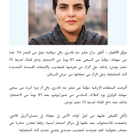
مركز الأخبار -
أُطلق سراح شلير مام قادري، وهي مواطنة تبلغ من العمر 34 عاماً
من مهاباد، مؤقتاً من السجن بعد 91 يوماً من الاحتجاز ودفع كفالة قدرها 15
مليار تومان؛ وذلك على الرغم من تعرضها للتعذيب والإصابات الجسدية الشديدة
أثناء احتجازها، وعلى الرغم من معاناتها من مرض السرطان.
أُفرجت السلطات الإيرانية مؤقتاً عن شلير مام قادري، وهي أم وربة أسرة، من سجن
مهاباد المركزي يوم الثلاثاء السادس من تموز/يوليو، بعد 91 يوماً من الاحتجاز،
وذلك بعد دفع كفالة قدرها 15 مليار تومان.
وأُلقي القبض عليها من قبل قوات الأمن في مهاباد في نيسان/أبريل الماضي،
وخضعت للاستجواب بعد نقلها إلى مراكز احتجاز أمنية، ووفقاً لتقارير صادرة عن
مصادر حقوقية، فقد تعرضت لتعذيب جسدي ونفسي شديد أثناء احتجازها.