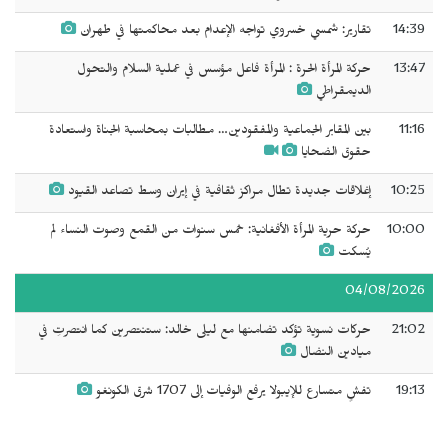
14:39
تقارير: شمسي خسروي تواجه الإعدام بعد محاكمتها في طهران
13:47
حركة المرأة الحرة : المرأة فاعل مؤسس في عملية السلام والتحول
الديمقراطي
11:16
بين المقابر الجماعية والمفقودين… مطالبات بمحاسبة الجناة واستعادة
حقوق الضحايا
10:25
إغلاقات جديدة تطال مراكز ثقافية في إيران وسط تصاعد القيود
10:00
حركة حرية المرأة الأفغانية: خمس سنوات من القمع وصوت النساء لم
يُسكت
04/08/2026
21:02
حركات نسوية تؤكد تضامنها مع ليلى خالد: ستنتصرين كما انتصرتِ في
ميادين النضال
19:13
تفشٍ متسارع للإيبولا يرفع الوفيات إلى 1707 شرق الكونغو