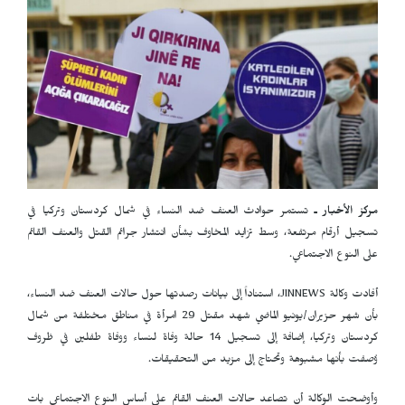
مركز الأخبار ـ
تستمر حوادث العنف ضد النساء في شمال كردستان وتركيا في
تسجيل أرقام مرتفعة، وسط تزايد المخاوف بشأن انتشار جرائم القتل والعنف القائم
على النوع الاجتماعي.
أفادت وكالة
JINNEWS
، استناداً إلى بيانات رصدتها حول حالات العنف ضد النساء،
بأن شهر حزيران/يونيو الماضي شهد مقتل 29 امرأة في مناطق مختلفة من شمال
كردستان وتركيا، إضافة إلى تسجيل 14 حالة وفاة لنساء ووفاة طفلين في ظروف
وُصفت بأنها مشبوهة وتحتاج إلى مزيد من التحقيقات.
وأوضحت الوكالة أن تصاعد حالات العنف القائم على أساس النوع الاجتماعي بات