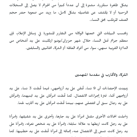
يشكل ظاهرة متكررة، مشيرة إلى أن عدداً كبيراً من الجرائم لا يصل إلى السجلات
الرسمية أو لا يُكشف عن تفاصيله بشكل كامل، ما يزيد من صعوبة حصر حجم
العنف المرتكب بحق النساء.
وبحسب البيانات التي جمعتها الوكالة من التقارير المنشورة في وسائل الإعلام، فإن
معظم جرائم قتل النساء خلال شهر حزيران/يونيو ارتُكبت على يد أشخاص من
الدائرة القريبة منهن، سواء من أفراد العائلة أو الشركاء الحاليين والسابقين.
الشركاء والأقارب في مقدمة المتهمين
وبيّنت الإحصاءات أن 9 نساء قُتلن على يد أزواجهن، فيما قُتلت 3 نساء على يد
أزواجهن أثناء فترة إجراءات الانفصال. كما قُتلت امرأتان على يد ابنيهما، وامرأتان
على يد رجال سبق أن انفصلن عنهم، بينما قُتلت امرأتان على يد أقارب لهما.
وشملت الحالات الأخرى مقتل امرأة على يد جارها، وأخرى على يد شقيقها، وامرأة
على يد رجل كانت تربطها به علاقة سابقة، وامرأة على يد شخص تعرفه، وامرأة على
يد رجل كانت تسعى إلى الانفصال عنه، إضافة إلى امرأة قُتلت على يد خطيبها. كما