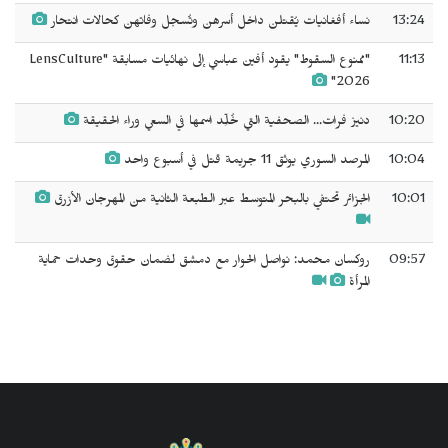
13:24
نساء أفغانيات يُقتلن داخل أسرهن وتُسجل وفاتهن كحالات انتحار
11:13
"ممنوع السقوط" يقود أفين عباسي إلى نهائيات مسابقة "LensCulture
2026"
10:20
دنيز فرات... الصحفية التي خُلِّد اسمها في السعي وراء الحقيقة
10:04
المرصد السوري يوثق 11 جريمة قتل في أسبوع واحد
10:01
الجزائر تحتفي بالبحر المتوسط عبر الطبعة الثانية من المهرجان الأزرق
09:57
روكسان محمد: نواصل الحوار مع دمشق لضمان حقوق وحدات حماية
المرأة