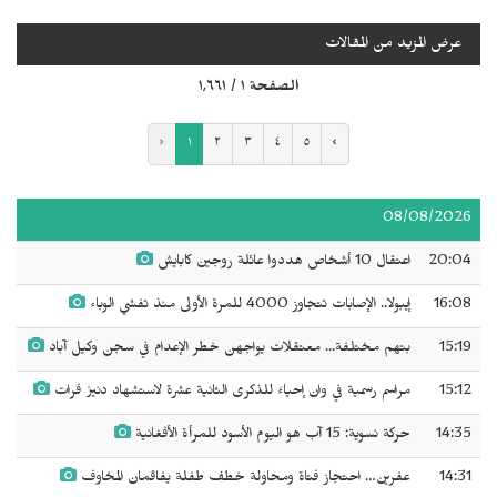
عرض المزيد من المقالات
الصفحة ١ / ١٬٦٦١
‹
١
٢
٣
٤
٥
›
08/08/2026
20:04
اعتقال 10 أشخاص هددوا عائلة روجين كابايش
16:08
إيبولا.. الإصابات تتجاوز 4000 للمرة الأولى منذ تفشي الوباء
15:19
بتهم مختلفة... معتقلات يواجهن خطر الإعدام في سجن وكيل آباد
15:12
مراسم رسمية في وان إحياءً للذكرى الثانية عشرة لاستشهاد دنيز فرات
14:35
حركة نسوية: 15 آب هو اليوم الأسود للمرأة الأفغانية
14:31
عفرين… احتجاز فتاة ومحاولة خطف طفلة يفاقمان المخاوف