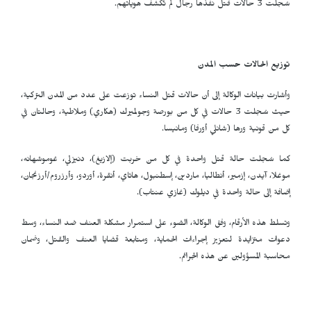
سُجلت 3 حالات قتل نفذها رجال لم تُكشف هوياتهم.
توزيع الحالات حسب المدن
وأشارت بيانات الوكالة إلى أن حالات قتل النساء توزعت على عدد من المدن التركية،
حيث سُجلت 3 حالات في كل من بورصة وجولميرك (هكاري) وملاطية، وحالتان في
كل من قونية ورها (شانلي أورفا) ومانيسا.
كما سُجلت حالة قتل واحدة في كل من خربت (إلازيغ)، دنيزلي، غوموشهانه،
موغلا، آيدن، إزمير، أنطاليا، ماردين، إسطنبول، هاتاي، أنقرة، أوردو، وأرزروم/أرزنجان،
إضافة إلى حالة واحدة في ديلوك (غازي عنتاب).
وتسلط هذه الأرقام، وفق الوكالة، الضوء على استمرار مشكلة العنف ضد النساء، وسط
دعوات متزايدة لتعزيز إجراءات الحماية، ومتابعة قضايا العنف والقتل، وضمان
محاسبة المسؤولين عن هذه الجرائم.