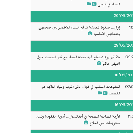
النساء في اليمن
29/05/20
11
إيران... ضغوط المعيشة تدفع النساء للاختيار بين صحتهن
ونفقاتهن الأساسية
28/05/20
09:
2٨ أيار يوم تتقاطع فيه صحة النساء مع كسر الصمت حول
الحيض عالمياً
18/05/20
07:
التشوهات الخلقية في غزة... تأثير الحرب والمواد الناتجة عن
القصف
16/05/20
11
الأزمة الصامتة للصحة في أفغانستان... أدوية مفقودة ونساء
محرومات من العلاج