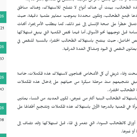
ذية والحد من بعض الأمراض المرتبطة بالنقص في المعادن (فقر الدم).
 الطحالب، بينت أن هناك أنواع لا تصلح للاستهلاك، وهناك مناطق
ادها لجمع الطحالب، وتكون محددة بموجب معايير علمية دقيقة، حيث
26
 خطراً على صحة الإنسان إلى غير ذلك، كما يتطلب الأمر إجراء أبحاث
:21
ة قبل توجيهها نحو الأسواق, أما فيما يخص الكمية التي ينبغي استهلاكها
لنقص الحاصل، حيث ينصح باستهلاك الطحالب الخضراء بالنسبة للنقص في
26
يعانون النقص في اليود ومشاكل الغدة الدرقية.
20
ضحت وفاء شريفي أن كل الأشخاص يحتاجون لاستهلاك هذه المكملات، خاصة
26
ينبغي تشجيعهم منذ مرحلة مبكرة من حياتهم على إدخال هذه المكملات
00
ة الطحالب الخضراء.
استهلاك الطحالب البنية أكثر من غيرهن، لكون العديد من النساء يعانين
مرأة هي المعنية بالدرجة الأولى باستهلاك هذه المكملات وتشجيع أطفالها على
26
:08
ق كالطحالب السوداء التي تغمر في الماء قبل استهلاكها وقد تضاف إلى
أو غيرها.