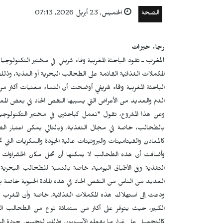
الصحة
الخميس, 23 أبريل 2026, 07:13
رجاء خيرات
المغرب ـ
تقود الباحثة المغربية وفاء شريفي في مختبر التكنولوجي
المكملات الغذائية القائمة على الطحالب البحرية أو العذبة، وذلك
الباحثة المغربية
وفاء شريفي
أوضحت أن النساء معنيات أكثر من
الدم والعديد من الأعراض التي يسببها النقص الحاد في بعض المع
وعن هذا المشروع، تقول "نعمل كباحثين في مختبر التكنولوجيا
بالطحالب، خاصة في مجال التغذية، وبالتالي يمكن اعتبار الطحا
كالمعادن والفيتامينات والبروتينات عالية الجودة والسكريات ال
وأضافت أن هذه الطحالب لا يمكنها أن تحل مكان الخضراوات وال
التغذية وفي الأطباق اليومية، خاصة بالنسبة للطحالب البحرية ال
العديد من الناس من النقص الحاد في هذه المادة الحيوية خاصة با
ودعت إلى استهلاك هذه المكملات الغذائية، خاصة وأن المغرب ي
الكبير، حيث يتوفر على أكثر من ستمائة نوع من الطحالب ال