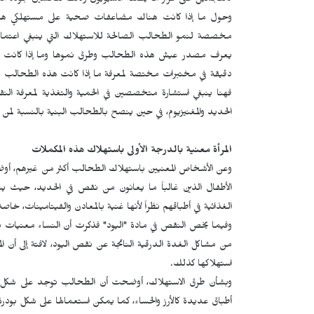
كالتجميل على غرار ما يفعله الآسيويون وذلك لتحسين جودة التغ
وحول ما إذا كانت هناك مضاعفات صحية على مستهلكي هذه
مخصصة لنمو الطحالب الصالحة للاستهلاك التي ينبغي اعتم
يعرف مصدر عيش هذه الطحالب وطرق نموها وما إذا كانت تمثل
دقيقة في مختبرات مختصة لمعرفة ما إذا كانت هذه الطحالب سام
فهنا ينبغي استشارة متخصصين في الحمية والتغذية لمعرفة ا
الحديد والمغنيزيوم، في حين ينصح بالطحالب البنية بالنسبة لمن 
المرأة معنية بالدرجة الأولى باستهلاك هذه المكملات
وعن الأشخاص المعنيين باستهلاك الطحالب أكثر من غيرهم، أو
الأطفال الذين غالباً ما يعانون من نقص في الحديد، حيث 
الغذائية في أطباقهم نظراً لأنها غنية بالمعادن والفيتامينات، خاص
وفيما يخص النقص في مادة "اليود" فذكرت أن النساء معنيات ب
من مشاكل الغدة الدرقية الناتجة عن نقص اليود، لافتة إلى أن ال
استهلاكها كذلك.
وبشأن طرق الاستهلاك، أوضحت أن الطحالب توجد على شكل أورا
أطباق عديدة كالأرز والحساء، كما يمكن استعمالها على شكل بودرة 