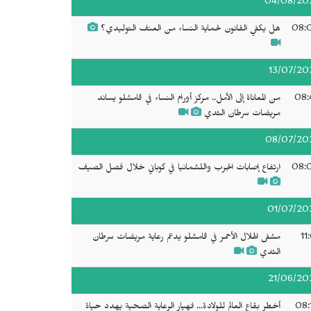
04/08/20
08:
هل يكفي القانون لحماية النساء من العنف التوليدي؟
13/07/20
08:
من المعاناة إلى الأمل.. مركز أورام النساء في قامشلو يساند
مريضات سرطان الثدي
08/07/20
08:
ارتفاع إصابات الجرب واللشمانيا في كوباني خلال فصل الصيف
01/07/20
11
مشفى الهلال الأحمر في قامشلو يدعم رعاية مريضات سرطان
الثدي
21/06/20
08:
أخطر بقاع العالم للولادة... انهيار الرعاية الصحية يهدد حياة