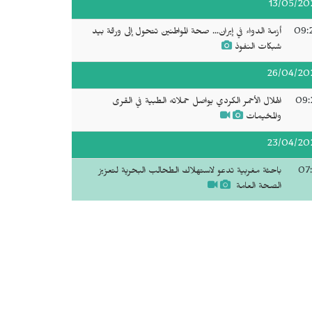
13/05/20
09:
أزمة الدواء في إيران... صحة المواطنين تتحول إلى ورقة بيد
شبكات النفوذ
26/04/20
09:
الهلال الأحمر الكردي يواصل حملاته الطبية في القرى
والمخيمات
23/04/20
07:
باحثة مغربية تدعو لاستهلاك الطحالب البحرية لتعزيز
الصحة العامة‫‬ ‬‬‬‬‬‬