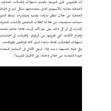
أما بخصوص طرق التوعية بأهمية استهلاك المكملات الغذائية 
الغذائية مقارنة بالآسيويين الذين يعتمدونها بشكل كبير في أطبا
الغذائية من خلال تنظيم ندوات علمية ومؤتمرات تسلط الضوء 
ميدانية نستضيف من خلالها الطلاب الباحثين والشباب للتعرف ع
وأشارت إلى أن كل ذلك يبقى غير كاف لإرساء ثقافة غذائية تعتمد
وإخراج الأبحاث التي يجرونها من الرفوف والخزانات في الجامع
استهلاك الطحالب ثقافة سائدة لدى كافة المواطنين والمواطنات.
وفي ختام حديثها، دعت وفاء شريفي الأهالي إلى "استثمار المنصا
جودة التغذية، من خلال إدخالها على الأطباق المغربية".