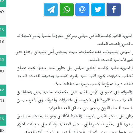
26
00
26
ا الحيوية المائية بجامعة القاضي عياض بمراكش مشروعاً علمياً يدعو لاستهلاك
48
 لتعزيز الصحة العامة.
 غيرهن باستهلاك هذه المكملات، حيث يسجلن أعلى نسبة في ارتفاع فقر
26
ادن الأساسية للصحة العامة.
 الحيوية المائية بجامعة القاضي عياض على تطوير عدة محاور بحث تتعلق
00
لب خضراوات بحرية لأنها غنية بالمواد الأساسية والمفيدة للصحة العامة،
تي تختلف درجة تمركزها بحسب نوعية هذه الطحالب".
26
فواكه التي تنمو في الأرض، لكنها تبقى مكملات غذائية ينبغي إدخالها في
غنية بمادة "اليود" التي لا توجد في الخضراوات والفواكه، وفي المغرب يعاني
:01
لنسبة للنساء اللواتي يعانين من مشاكل الغدة الدرقية.
طل على البحر الأبيض المتوسط والمحيط الأطلسي وهو ما يمنحه هذا الغنى
26
بحرية التي يمكن استثمارها في مجال التغذية، وكذلك في مجالات أخرى
10