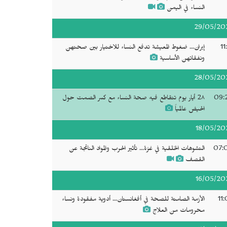
النساء في اليمن
29/05/20
11
إيران... ضغوط المعيشة تدفع النساء للاختيار بين صحتهن
ونفقاتهن الأساسية
28/05/20
09:
2٨ أيار يوم تتقاطع فيه صحة النساء مع كسر الصمت حول
الحيض عالمياً
18/05/20
07:
التشوهات الخلقية في غزة... تأثير الحرب والمواد الناتجة عن
القصف
16/05/20
11
الأزمة الصامتة للصحة في أفغانستان... أدوية مفقودة ونساء
محرومات من العلاج