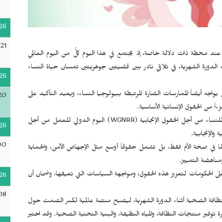
26
:21
 عند محطة ذات دلالة خاصة، إذ يجتمع في هذا اليوم كلٌّ من اليوم العالمي
 الدورة الشهرية، في تلاقي نادر بين قضيتين جوهريتين تمسان حياة النساء
26
ه أيضاً الممارسات الضارة المرتبطة ببيولوجيا النساء، ويعيد التأكيد على
20
 من الحقوق الإنسانية الأساسية.
WGNRR
) اليوم الدولي للعمل من أجل
26
الإنجابية.
00
ها في صحة الأم فقط، بل تشمل حقوقاً أوسع مثل الإجهاض الآمن، والحماية
مناهضة التمييز.
 الحكومات لتعزيز هذه الحقوق، ومواجهة السياسات التي تعيقها، وضمان أن
26
:08
لنظافة الصحية أثناء الدورة الشهرية، ليصبح منصة عالمية لكسر الصمت حول
وفير منتجات النظافة، والمياه النظيفة، والبنية التحتية الصحية. وقد اختير