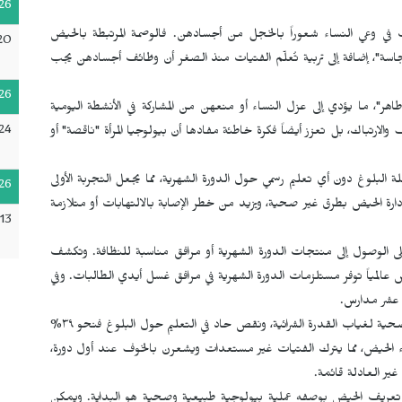
26
 وعي النساء شعوراً بالخجل من أجسادهن. فالوصمة المرتبطة بالحيض
20
اسة"، إضافة إلى تربية تُعلّم الفتيات منذ الصغر أن وظائف أجسادهن يجب
26
هر"، ما يؤدي إلى عزل النساء أو منعهن من المشاركة في الأنشطة اليومية
24
والارتباك، بل تعزز أيضاً فكرة خاطئة مفادها أن بيولوجيا المرأة "ناقصة" أو
 البلوغ دون أي تعليم رسمي حول الدورة الشهرية، مما يجعل التجربة الأولى
26
إدارة الحيض بطرق غير صحية، ويزيد من خطر الإصابة بالالتهابات أو متلازمة
13
أة وفتاة غير قادرات على الوصول إلى منتجات الدورة الشهرية أو مرافق مناسبة للنظافة. وتكشف
 عالمياً توفر مستلزمات الدورة الشهرية في مرافق غسل أيدي الطالبات. وفي
 عشر مدارس.
كما أن ملايين النساء في الدول النامية يعتمدن على مواد غير صحية لغياب القدرة الشرائية، ونقص حاد في التعليم حول البلوغ فنحو ٣٩%
ثناء الحيض، مما يترك الفتيات غير مستعدات ويشعرن بالخوف عند أول دورة،
ر العادلة قائمة.
ة تعريف الحيض بوصفه عملية بيولوجية طبيعية وصحية هو البداية. ويمكن