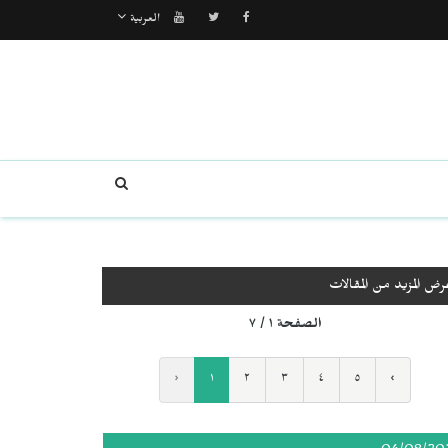
العربية
رض المزيد من المقالات
الصفحة ١ / ٧
‹
١
٢
٣
٤
٥
›