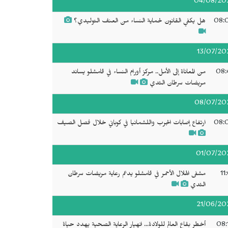
04/08/20
08:
هل يكفي القانون لحماية النساء من العنف التوليدي؟
13/07/20
08:
من المعاناة إلى الأمل.. مركز أورام النساء في قامشلو يساند
مريضات سرطان الثدي
08/07/20
08:
ارتفاع إصابات الجرب واللشمانيا في كوباني خلال فصل الصيف
01/07/20
11
مشفى الهلال الأحمر في قامشلو يدعم رعاية مريضات سرطان
الثدي
21/06/20
08:
أخطر بقاع العالم للولادة... انهيار الرعاية الصحية يهدد حياة