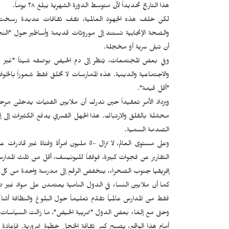
هذا التاريخ تحديداً لأن متوسط الدورة الشهرية يبلغ ٢٨ يوماً.
لكن خلف هذه الجهود العالمية، تقف ثقافات عديدة رسخت في
والصحة الإنجابية تستند إلى موروثات قديمة وأساطير حول "النج
أن تبقى سرية أو مخجلة.
وفي بعض المجتمعات، يُنظر إلى دم الحيض بوصفه شيئاً "غير طا
والاجتماعية والدينية. هذه الممارسات لا تخلق فقط شعوراً بالخوف 
"أقل قيمة".
ويزداد الأمر تعقيداً حين ندرك أن ملايين الفتيات يدخلن مرحلة
محمّلة بالقلق والارتباك. هذا الجهل القسري يدفع الكثيرات إلى 
الصدمة السمية.
وعلى مستوى العالم، لا تزال ٥٠٠ مليون امر
التقارير عن فجوات كبيرة، فوفقاً لليونيسف، أقل من ثلث المدارس
إفريقيا جنوب الصحراء، ينخفض الرقم إلى مدرسة واحدة من كل
فقط من المدارس عالمياً تقدّم تعليماً حول البلوغ والنظافة أ
وحتى مع إلغاء بعض الدول "ضريبة الحيض"، ما زالت السياسات غي
أمام هذا الواقع، يصبح كسر ثقافة الخجل خطوة ضرورية. فإعاد