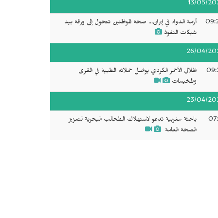
13/05/20
09:
أزمة الدواء في إيران... صحة المواطنين تتحول إلى ورقة بيد
شبكات النفوذ
26/04/20
09:
الهلال الأحمر الكردي يواصل حملاته الطبية في القرى
والمخيمات
23/04/20
07:
باحثة مغربية تدعو لاستهلاك الطحالب البحرية لتعزيز
الصحة العامة‫‬ ‬‬‬‬‬‬