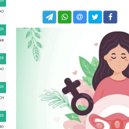
26
00
26
48
26
00
26
:01
26
10