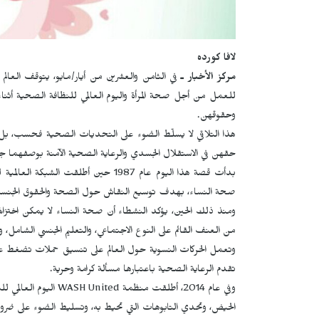
لافا كورده
مركز الأخبار ـ
في الثامن والعشرين من أيار/مايو، يتوقف العالم
للعمل من أجل صحة المرأة واليوم العالمي للنظافة الصحية أثناء
وحقوقهن.
هذا التلاقي لا يسلّط الضوء على التحديات الصحية فحسب، بل يواج
حقهن في الاستقلال الجسدي والرعاية الصحية الآمنة بوصفهما جزءاً
بدأت قصة هذا اليوم عام 1987 حين أطلقت الشبكة العالمية للنساء من أجل الحقوق الإنجابية (
صحة النساء، بهدف توسيع النقاش حول الصحة والحقوق الجنسية و
ومنذ ذلك الحين، يؤكد النشطاء أن صحة النساء لا يمكن اختزال
من العنف القائم على النوع الاجتماعي، والتعليم الجنسي الشامل، و
وتعمل الحركات النسوية حول العالم على تنسيق حملات تضغط على
تقدم الرعاية الصحية باعتبارها مسألة كرامة وحرية.
وفي عام 2014، أطلقت منظمة
WASH United
اليوم العالمي ل
الحيض، وتحدي التابوهات التي تحيط به، وتسليط الضوء على ضرورة ت