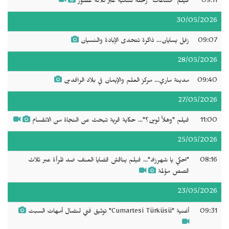
09:11
فيلم "الساعات" رحلة نسائية عبر ثلاثة عصور
30/05/2026
09:07
زابل يسايان… ذاكرة تتحدى الإبادة والنسيان
28/05/2026
09:40
مدينة ماري... مركز العلم والإيمان في بلاد الرافدين
27/05/2026
11:00
فيلم "وهلأ لوين؟"... حكاية قرية تبحث عن النجاة من الانقسام
25/05/2026
08:16
"احكي يا شهرزاد"... فيلم يناقش قضايا العنف ضد المرأة عبر ثلاث
قصص مؤلمة
23/05/2026
09:31
أغنية "Cumartesi Türküsü" توثيق فني لنضال أمهات السبت