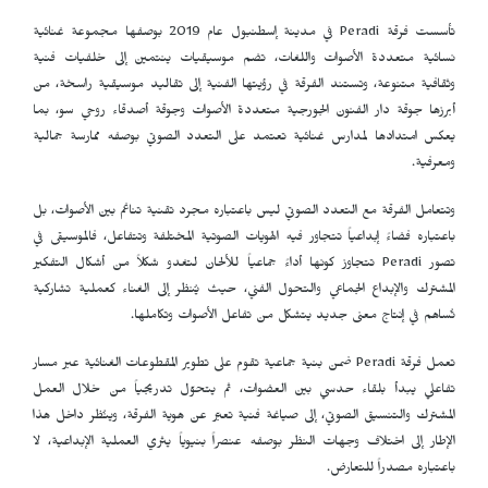
تأسست فرقة
Peradi
في مدينة إسطنبول عام 2019 بوصفها مجموعة غنائية
نسائية متعددة الأصوات واللغات، تضم موسيقيات ينتمين إلى خلفيات فنية
وثقافية متنوعة، وتستند الفرقة في رؤيتها الفنية إلى تقاليد موسيقية راسخة، من
أبرزها جوقة دار الفنون الجورجية متعددة الأصوات وجوقة أصدقاء روحي سو، بما
يعكس امتدادها لمدارس غنائية تعتمد على التعدد الصوتي بوصفه ممارسة جمالية
ومعرفية.
وتتعامل الفرقة مع التعدد الصوتي ليس باعتباره مجرد تقنية تناغم بين الأصوات، بل
باعتباره فضاءً إبداعياً تتجاور فيه الهويات الصوتية المختلفة وتتفاعل، فالموسيقى في
تصور
Peradi
تتجاوز كونها أداءً جماعياً للألحان لتغدو شكلاً من أشكال التفكير
المشترك والإبداع الجماعي والتحول الفني، حيث يُنظر إلى الغناء كعملية تشاركية
تُساهم في إنتاج معنى جديد يتشكل من تفاعل الأصوات وتكاملها.
تعمل فرقة
Peradi
ضمن بنية جماعية تقوم على تطوير المقطوعات الغنائية عبر مسار
تفاعلي يبدأ بلقاء حدسي بين العضوات، ثم يتحوّل تدريجياً من خلال العمل
المشترك والتنسيق الصوتي، إلى صياغة فنية تعبّر عن هوية الفرقة، وينُظر داخل هذا
الإطار إلى اختلاف وجهات النظر بوصفه عنصراً بنيوياً يثري العملية الإبداعية، لا
باعتباره مصدراً للتعارض.