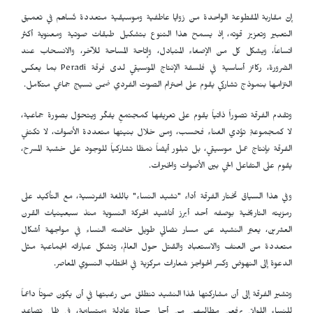
إنّ مقاربة المقطوعة الواحدة من زوايا عاطفية وموسيقية متعددة تُساهم في تعميق
التعبير وتعزيز قوته، إذ يسمح هذا التنوع بتشكيل طبقات صوتية ومعنوية أكثر
اتساعاً، ويشكل كل من الإصغاء المتبادل، وإتاحة المساحة للآخر، والانسحاب عند
الضرورة، ركائز أساسية في فلسفة الإنتاج الموسيقي لدى فرقة
Peradi
بما يعكس
التزامها بنموذج تشاركي يقوم على احترام الصوت الفردي ضمن نسيج جماعي متكامل.
وتقدم الفرقة تصوراً ذاتياً يقوم على تعريفها كمجتمعٍ يفكّر ويتحوّل بصورة جماعية،
لا كمجموعةٍ تؤدي الغناء فحسب، ومن خلال بنيتها متعددة الأصوات، لا تكتفي
الفرقة بإنتاج عمل موسيقي، بل تبلور أيضاً نمطًا تشاركياً للوجود على خشبة المسرح،
يقوم على التفاعل الحي بين الأصوات والخبرات.
وفي هذا السياق تختار الفرقة أداء "نشيد النساء" باللغة الفرنسية، مع التأكيد على
رمزيته التاريخية بوصفه أحد أبرز أناشيد الحركة النسوية منذ سبعينيات القرن
العشرين، يعبّر النشيد عن مسار نضالي طويل خاضته النساء في مواجهة أشكال
متعددة من العنف والاستعباد والقتل حول العالم، وتشكل عباراته الجماعية مثل
الدعوة إلى النهوض وكسر الحواجز شعارات مركزية في الخطاب النسوي المعاصر.
وتشير الفرقة إلى أن مشاركتها لهذا النشيد تنطلق من رغبتها في أن يكون صوتاً داعماً
للنساء اللواتي يرفعن مطالبهن من أجل حياة عادلة ومتساوية، في ظل تصاعد