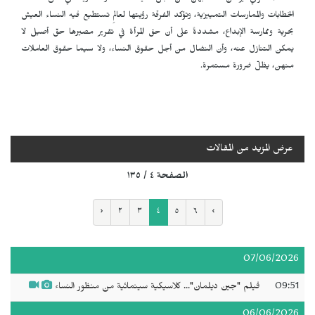
الخطابات والممارسات التمييزية، وتؤكد الفرقة رؤيتها لعالمٍ تستطيع فيه النساء العيش
بحرية وممارسة الإبداع، مشددةً على أن حق المرأة في تقرير مصيرها حقّ أصيل لا
يمكن التنازل عنه، وأن النضال من أجل حقوق النساء، ولا سيما حقوق العاملات
منهن، يظلّ ضرورة مستمرة.
عرض المزيد من المقالات
الصفحة ٤ / ١٣٥
‹
٢
٣
٤
٥
٦
›
07/06/2026
09:51
فيلم "جين ديلمان"... كلاسيكية سينمائية من منظور النساء
06/06/2026