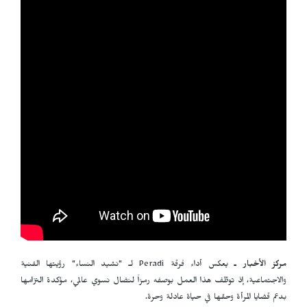
مركز الأخبار ـ
يعكس أداء فرقة
Peradi
لـ "نشيد النساء" رؤيتها الفنية
والاجتماعية، إذ توظّف هذا العمل بوصفه رمزاً لنضال نسوي عالمي، مؤكدة التزامها
بدعم قضايا المرأة وحقها في حياة عادلة وحرة
.