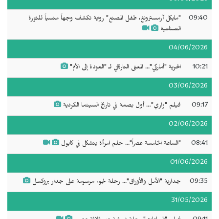
09:40
"مايكل آرمسترونغ، طفل المصنع" رواية تكشف وجهاً منسياً للثورة
الصناعية
04/06/2026
10:21
الحرية "أماركي"... المعنى التاريخي لـ "العودة إلى الأم"
03/06/2026
09:17
فيلم "زاري"… أول بصمة في تاريخ السينما الكردية
02/06/2026
08:41
"الساعة الخامسة عصراً"... حلم امرأة يتشكل في كابول
01/06/2026
09:35
جدارية "الأمل والأوراق"... رحلة لجوء مرسومة على جدار بروكسل
31/05/2026