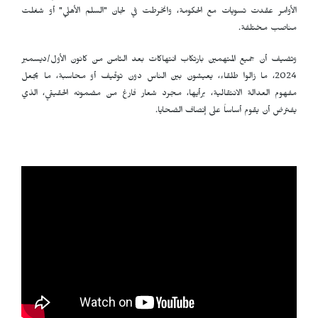
الأوامر عقدت تسويات مع الحكومة، وانخرطت في لجان "السلم الأهلي" أو شغلت
مناصب مختلفة.
وتضيف أن جميع المتهمين بارتكاب انتهاكات بعد الثامن من كانون الأول/ديسمبر
2024، ما زالوا طلقاء، يعيشون بين الناس دون توقيف أو محاسبة، ما يجعل
مفهوم العدالة الانتقالية، برأيها، مجرد شعار فارغ من مضمونه الحقيقي، الذي
يفترض أن يقوم أساساً على إنصاف الضحايا.