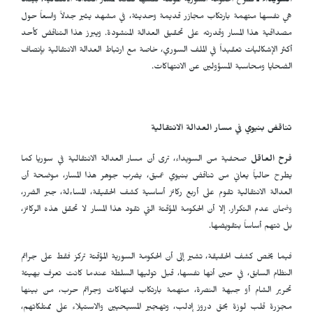
السويداء ـ
تطرح الحكومة السورية المؤقتة نفسها كقائد لمسار العدالة الانتقالية، بينما
هي نفسها متهمة بارتكاب مجازر قديمة وحديثة، في مشهد يثير جدلاً واسعاً حول
مصداقية هذا المسار وقدرته على تحقيق العدالة المنشودة. ويبرز هذا التناقض كأحد
أكثر الإشكاليات تعقيداً في الملف السوري، خاصة مع ارتباط العدالة الانتقالية بإنصاف
الضحايا ومحاسبة المسؤولين عن الانتهاكات.
تناقض بنيوي في مسار العدالة الانتقالية
فرح العاقل
صحفية من السويداء، ترى أن مسار العدالة الانتقالية في سوريا كما
يطرح حالياً يعاني من تناقض بنيوي عميق، يضرب جوهر هذا المسار، موضحة أن
العدالة الانتقالية تقوم على أربع ركائز أساسية كشف الحقيقة، المساءلة، جبر الضرر،
وضمان عدم التكرار. إلا أن الحكومة المؤقتة التي تقود هذا المسار لا تحقق هذه الركائز،
بل تتهم أساساً بتقويضها.
فيما يخص كشف الحقيقة، تشير إلى أن الحكومة السورية المؤقتة تركز فقط على جرائم
النظام السابق، في حين أنها نفسها، قبل توليها السلطة عندما كانت تعرف بهيئة
تحرير الشام أو جبهة النصرة، متهمة بارتكاب انتهاكات وجرائم حرب، من بينها
مجزرة قلب لوزة بحق دروز إدلب، وتهجير المسيحيين والاستيلاء على ممتلكاتهم،