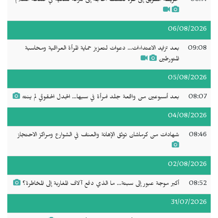
08:14
خريطة الطريق إلى غزة تكشف الحاجة إلى شراكة نسائية في صناعة السلام
06/08/2026
09:08
بعد تزايد الاعتداءات... دعوات لتعزيز حماية المرأة العراقية ومحاسبة
المتورطين
05/08/2026
08:07
بعد أسبوعين من واقعة جلد امرأة في سبها... الجدل الحقوقي لم ينتهِ
04/08/2026
08:46
شهادات من كرماشان توثق الإهانة والعنف في الشوارع ومراكز الاحتجاز
02/08/2026
08:52
أكبر موجة عبور إلى سبتة... ما الذي دفع آلاف المغاربة إلى المخاطرة؟
31/07/2026