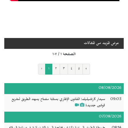
عرض المزيد من المقالات
الصفحة ١ / ١٠٧
‹
١
٢
٣
٤
٥
›
08/08/2026
09:03
سيدار كاراشيليك: القانون الإطاري بمثابة مفتاح يمهد الطريق لتشريع
قوانين جديدة
07/08/2026