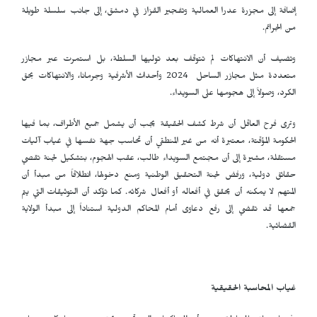
إضافة إلى مجزرة عدرا العمالية وتفجير القزاز في دمشق، إلى جانب سلسلة طويلة
من الجرائم.
وتضيف أن الانتهاكات لم تتوقف بعد توليها السلطة، بل استمرت عبر مجازر
متعددة مثل مجازر الساحل 2024 وأحداث الأشرفية وجرمانا، والانتهاكات بحق
الكرد، وصولاً إلى هجومها على السويداء.
وترى فرح العاقل أن شرط كشف الحقيقة يجب أن يشمل جميع الأطراف، بما فيها
الحكومة المؤقتة، معتبرة أنه من غير المنطقي أن تحاسب جهة نفسها في غياب آليات
مستقلة، مشيرة إلى أن مجتمع السويداء طالب، عقب الهجوم، بتشكيل لجنة تقصي
حقائق دولية، ورفض لجنة التحقيق الوطنية ومنع دخولها، انطلاقاً من مبدأ أن
المتهم لا يمكنه أن يحقق في أفعاله أو أفعال شركائه. كما تؤكد أن التوثيقات التي يتم
جمعها قد تقضي إلى رفع دعاوى أمام المحاكم الدولية استناداً إلى مبدأ الولاية
القضائية.
غياب المحاسبة الحقيقية