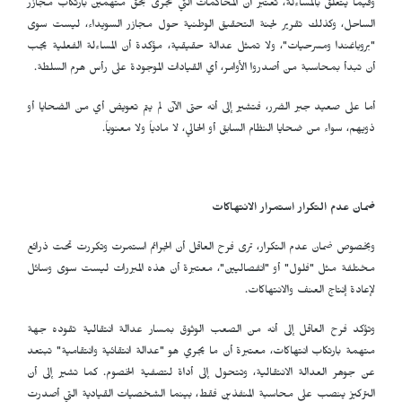
وفيما يتعلق بالمساءلة، تعتبر أن المحاكمات التي تجرى بحق متهمين بارتكاب مجازر
الساحل، وكذلك تقرير لجنة التحقيق الوطنية حول مجازر السويداء، ليست سوى
"بروباغندا ومسرحيات"، ولا تمثل عدالة حقيقية، مؤكدة أن المساءلة الفعلية يجب
أن تبدأ بمحاسبة من أصدروا الأوامر، أي القيادات الموجودة على رأس هرم السلطة.
أما على صعيد جبر الضرر، فتشير إلى أنه حتى الآن لم يتم تعويض أي من الضحايا أو
ذويهم، سواء من ضحايا النظام السابق أو الحالي، لا مادياً ولا معنوياً.
ضمان عدم التكرار استمرار الانتهاكات
وبخصوص ضمان عدم التكرار، ترى فرح العاقل أن الجرائم استمرت وتكررت تحت ذرائع
مختلفة مثل "فلول" أو "انفصاليين"، معتبرة أن هذه المبررات ليست سوى وسائل
لإعادة إنتاج العنف والانتهاكات.
وتؤكد فرح العاقل إلى أنه من الصعب الوثوق بمسار عدالة انتقالية تقوده جهة
متهمة بارتكاب انتهاكات، معتبرة أن ما يجري هو "عدالة انتقائية وانتقامية" تبتعد
عن جوهر العدالة الانتقالية، وتتحول إلى أداة لتصفية الخصوم. كما تشير إلى أن
التركيز ينصب على محاسبة المنفذين فقط، بينما الشخصيات القيادية التي أصدرت