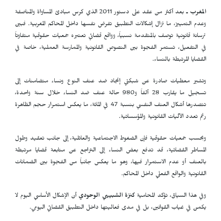
المغرب ـ
بعد أكثر من عقد على دستور 2011 الذي كرس مبادئ المساواة والمناصفة
وعدم التمييز، ما تزال إشكالات التطبيق تفرض نفسها داخل المحاكم المغربية. فبين
ترسانة قانونية توصف بالمتقدمة نسبياً، وواقع قضائي تعتبره جمعيات حقوقية متفاوتاً
في التفعيل، تستمر الفجوة بين النصوص القانونية والممارسة العملية، خاصة في
القضايا المرتبطة بالنساء.
وتشير معطيات صادرة عن شبكتي إنجاد ضد عنف النوع ونساء متضامنات إلى
تسجيل ما يقارب 28 ألفاً و980 حالة عنف ضد النساء خلال سنة واحدة،
تتصدرها أشكال العنف النفسي بنسبة 47 في المائة، ما يعكس استمرار حجم الظاهرة
رغم تعدد الآليات القانونية والمؤسساتية.
وبحسب جمعيات حقوقية فإن الضغوط الاجتماعية والعائلية، إلى جانب تعقيد وطول
المساطر القضائية، قد تدفع بعض النساء إلى التراجع عن متابعة قضايا مرتبطة
بالعنف أو عدم الاستمرار فيها، وهو ما يعكس جانباً من الفجوة بين الضمانات
القانونية والواقع الفعلي داخل المحاكم.
وفي هذا السياق، تؤكد المحامية
كنزة الشبيهي الوحودي
أن الإشكال الأساسي اليوم لا
يكمن في غياب القوانين، بل في مدى فعاليتها داخل التطبيق القضائي اليومي.