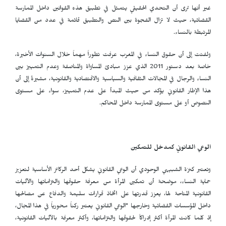
غير أنها ترى أن التحدي الحقيقي يتمثل في تطبيق هذه القوانين داخل الممارسة
القضائية، حيث لا تزال الفجوة بين النص والتطبيق قائمة في عدد من القضايا
المرتبطة بالنساء.
ولفتت إلى أن حقوق النساء في المغرب عرفت تطوراً مهماً خلال السنوات الأخيرة،
خاصة بعد دستور 2011 الذي عزز مبادئ المساواة والمناصفة وعدم التمييز بين
النساء والرجال في المجالات الثقافية والسياسية والاقتصادية والقانونية، مشيرةً إلى أن
هذا الإطار القانوني يؤكد من حيث المبدأ على عدم التمييز، سواء على مستوى
النصوص أو على مستوى الممارسة داخل المحاكم.
الوعي القانوني كمدخل للتمكين
وتعتبر
كنزة الشبيهي الوحودي أن الوعي القانوني يشكل أحد الركائز الأساسية لتعزيز
حماية النساء، موضحة أن تمكين المرأة من معرفة حقوقها والتزاماتها والآليات
القانونية المتاحة لها، يعزز قدرتها على اتخاذ قرارات سليمة والدفاع عن مصالحها
داخل المؤسسات القضائية وخارجها "الوعي القانوني يعتبر ركناً محورياً في هذا المجال،
إذ كلما كانت المرأة أكثر إدراكاً لحقوقها والتزاماتها، وأكثر معرفة بالآليات القانونية،