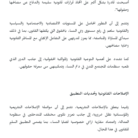
أصبحت قادرة بشكل أكبر على اتخاذ قرارات قانونية سليمة والدفاع عن مصالحها
وحقوقها".
وتشير إلى أن التطور الحاصل على المستويات الاقتصادية والاجتماعية والسياسية
والقانونية ساهم في رفع مستوى وعي النساء بالحقوق التي يكفلها القانون، بما في ذلك
مبدأي المساواة والمناصفة، مما يعزز قدرتهن على التفاعل الإيجابي مع المساطر القانونية
وحماية مصالحهن.
كما تشدد على أهمية التوعية القانونية والمواكبة الحقوقية، إلى جانب الدور الذي
تلعبه منظمات المجتمع المدني في دعم النساء وتمكينهن من معرفة حقوقهن.
الإصلاحات القانونية وتحديات التطبيق
وفيما يتعلق بالإصلاحات التشريعية، تشير إلى أن مواصلة الإصلاحات التشريعية
والمؤسساتية تظل ضرورية، إلى جانب تعزيز تكوين مختلف المتدخلين في منظومة
العدالة، واعتماد مقاربة تراعي خصوصية قضايا النساء، بما يضمن التطبيق السليم
للقانون في هذا المجال.