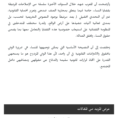
وأوضحت أن المغرب شهد خلال السنوات الأخيرة سلسلة من الإصلاحات المرتبطة
بقضايا النساء، خاصة فيما يتعلق بمحاربة العنف ضدهن وتعزيز الحماية القانونية،
غير أن التحدي الحقيقي لم يعد مرتبطاً بوجود النصوص التشريعية فحسب، بل
بمدى فعالية آليات تنفيذها على أرض الواقع، وقدرة مختلف المتدخلين في
المنظومة القضائية على استيعاب خصوصية هذه القضايا والتعامل معها بما يضمن
حقوق النساء ويحقق العدالة.
وخلصت إلى أن النصيحة الأساسية التي يمكن توجيهها للنساء هي ضرورة الوعي
بالحقوق والالتزامات القانونية في آن واحد، لأن هذا الوعي المزدوج هو ما يمنحهن
القدرة على اتخاذ قرارات قانونية سليمة والدفاع عن حقوقهن ومصالحهن داخل
المجتمع.
عرض المزيد من المقالات