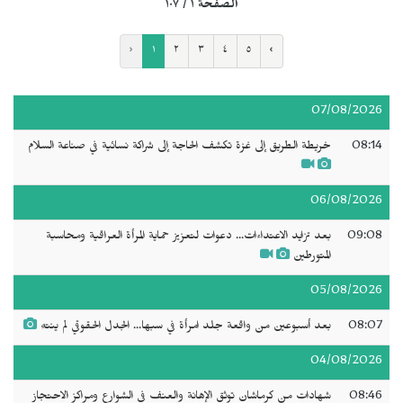
الصفحة ١ / ١٠٧
‹
١
٢
٣
٤
٥
›
07/08/2026
08:14
خريطة الطريق إلى غزة تكشف الحاجة إلى شراكة نسائية في صناعة السلام
06/08/2026
09:08
بعد تزايد الاعتداءات... دعوات لتعزيز حماية المرأة العراقية ومحاسبة
المتورطين
05/08/2026
08:07
بعد أسبوعين من واقعة جلد امرأة في سبها... الجدل الحقوقي لم ينتهِ
04/08/2026
08:46
شهادات من كرماشان توثق الإهانة والعنف في الشوارع ومراكز الاحتجاز