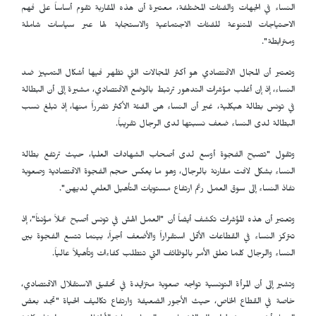
النساء في الجهات والفئات المختلفة، معتبرة أن هذه المقاربة تقوم أساساً على فهم
الاحتياجات المتنوعة للفئات الاجتماعية والاستجابة لها عبر سياسات شاملة
ومترابطة".
وتعتبر أن المجال الاقتصادي هو أكثر المجالات التي تظهر فيها أشكال التمييز ضد
النساء، إذ إن أغلب مؤشرات التدهور ترتبط بالوضع الاقتصادي، مشيرة إلى أن البطالة
في تونس بطالة هيكلية، غير أن النساء هن الفئة الأكثر تضرراً منها، إذ تبلغ نسب
البطالة لدى النساء ضعف نسبتها لدى الرجال تقريباً.
وتقول "تصبح الفجوة أوسع لدى أصحاب الشهادات العليا، حيث ترتفع بطالة
النساء بشكل لافت مقارنة بالرجال، وهو ما يعكس حجم الفجوة الاقتصادية وصعوبة
نفاذ النساء إلى سوق العمل رغم ارتفاع مستويات التأهيل العلمي لديهن".
وتعتبر أن هذه المؤشرات تكشف أيضاً أن "العمل الهش في تونس أصبح عملاً مؤنثاً"، إذ
تتركز النساء في القطاعات الأقل استقراراً والأضعف أجراً، بينما تتسع الفجوة بين
النساء والرجال كلما تعلق الأمر بالوظائف التي تتطلب كفاءات وتأهيلاً عالياً.
وتشير إلى أن المرأة التونسية تواجه صعوبة متزايدة في تحقيق الاستقلال الاقتصادي،
خاصة في القطاع الخاص، حيث الأجور الضعيفة وارتفاع تكاليف الحياة "تجد بعض