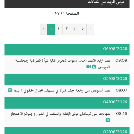
عرض المزيد من المقالات
الصفحة ١ / ١٠٧
‹
١
٢
٣
٤
٥
›
06/08/2026
09:08
بعد تزايد الاعتداءات... دعوات لتعزيز حماية المرأة العراقية ومحاسبة
المتورطين
05/08/2026
08:07
بعد أسبوعين من واقعة جلد امرأة في سبها... الجدل الحقوقي لم ينتهِ
04/08/2026
08:46
شهادات من كرماشان توثق الإهانة والعنف في الشوارع ومراكز الاحتجاز
02/08/2026