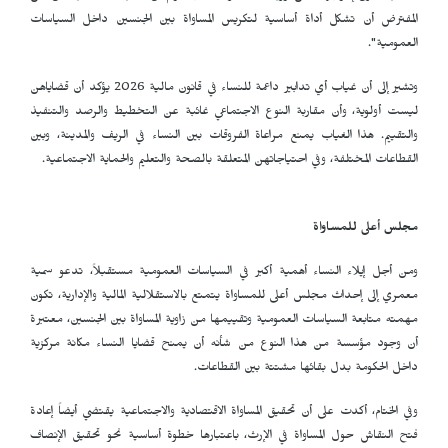
المفترض أن تشكل أداة أساسية لتكريس المساواة بين الجنسين داخل السياسات
العمومية".
وتشير إلى أن غياب أي تدابير داعمة للنساء في قانون مالية 2026 يؤكد أن قضاياهن
ليست أولوية، وأن مقاربة النوع الاجتماعي غائبة عن التخطيط والرصد والتنفيذ
والتقييم. هذا الغياب يمنع مراعاة الفروقات بين النساء في الريف والمدينة، وبين
القطاعات المختلفة، وفي احتياجاتهن المتعلقة بالصحة والتعليم والحماية الاجتماعية.
مجلس أعلى للمساواة
ومن أجل إيلاء النساء أهمية أكبر في السياسات العمومية مستقبلاً، تدعو سمية
معمري إلى إحداث مجلس أعلى للمساواة يتمتع بالاستقلالية المالية والإدارية، تكون
مهمته متابعة السياسات العمومية وتقييمها من زاوية المساواة بين الجنسين، معتبرة
أن وجود مؤسسة من هذا النوع من شأنه أن يمنح قضايا النساء مكانة مركزية
داخل الحكومة بدل بقائها مشتتة بين القطاعات.
وفي الختام، أكدت على أن تحقيق المساواة الاقتصادية والاجتماعية يقتضي أيضاً إعادة
فتح النقاش حول المساواة في الإرث، باعتبارها خطوة أساسية نحو تحقيق الإنصاف