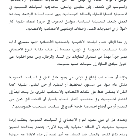
تونس ـ
تواجه النساء في تونس جملة من التحديات الاقتصادية والاجتماعية
والسياسية التي تكشف، وفق متابعين وباحثين، محدودية السياسات العمومية في
الاستجابة لقضايا المساواة والعدالة الاجتماعية. وبين نسب البطالة المرتفعة، وهشاشة
العمل وضعف التمثيلية السياسية، تتواصل الدعوات إلى ضرورة اعتماد مقاربة أكثر
شمولاً تراعي احتياجات النساء واختلاف أوضاعهن الاجتماعية والاقتصادية.
في هذا الإطار، تقدم الباحثة الأكاديمية والصحفية الاقتصادية
سمية معمري
قراءة
نقدية للسياسات العمومية في تونس، معتبرة أن غياب مقاربة النوع الاجتماعي
يفسر جزءاً مهماً من استمرار التفاوتات بين النساء والرجال، ومن عجز الحكومة عن
تحويل مبادئ المساواة إلى سياسات فعلية ملموسة.
وتؤكد أن هناك شبه إجماع في تونس على وجود خلل عميق في السياسات العمومية
بشكل عام، سواء على مستوى التخطيط أو التنفيذ أو حتى التقييم، مضيفة "هذا
الخلل لا ينعكس فقط على الملفات الاقتصادية والاجتماعية الكبرى، بل يمتد أيضاً إلى
القضايا الخصوصية، وفي مقدمتها قضايا النساء، باعتبار أن الفئات التي تعاني من
التمييز أو من أوضاع اجتماعية خاصة تحتاج إلى سياسات تستجيب لخصوصياتها".
وتشدد على أن تبني مقاربة النوع الاجتماعي في السياسات العمومية يتطلب إرادة
سياسية حقيقية، لأن المسألة "حقوقية بالدرجة الأولى"، وتتعلق بمكافحة التمييز
وعدم تكافؤ الفرص والعنف ضد النساء. غير أنها تعتبر أن هذه الإرادة غير متوفرة