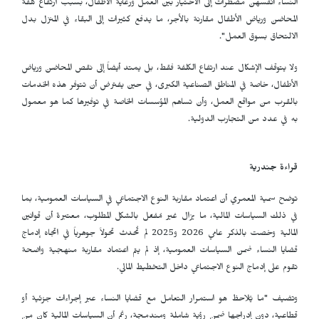
النساء أنفسهن مضطرات إلى الاختيار بين العمل ورعاية الأطفال، بسبب ارتفاع كلفة
المحاضن ورياض الأطفال مقارنة بالأجر، ما يدفع كثيرات إلى البقاء في المنزل بدل
الالتحاق بسوق العمل".
ولا يتوقف الإشكال عند ارتفاع الكلفة فقط، بل يمتد أيضاً إلى نقص المحاضن ورياض
الأطفال، خاصة في المناطق الصناعية الكبرى، في حين يفترض أن تتوفر هذه الخدمات
بالقرب من مواقع العمل، وأن تساهم المؤسسات الخاصة في توفيرها كما هو معمول
به في عدد من التجارب الدولية.
قراءة جندرية
توضح سمية المعمري أن اعتماد مقاربة النوع الاجتماعي في السياسات العمومية، بما
في ذلك السياسات المالية، ما يزال غير مُفعّل بالشكل المطلوب، معتبرة أن قوانين
المالية وخصت بالذكر عامي 2026 و2025 لم تُحدث تحولاً جوهرياً في اتجاه إدماج
قضايا النساء ضمن السياسات العمومية، إذ لم يتم اعتماد مقاربة منهجية واضحة
تقوم على إدماج النوع الاجتماعي داخل التخطيط المالي.
وتضيف "ما يُلاحظ هو استمرار التعامل مع قضايا النساء عبر إجراءات جزئية أو
قطاعية، دون إدراجها ضمن رؤية شاملة ومندمجة، رغم أن السياسات المالية كان من