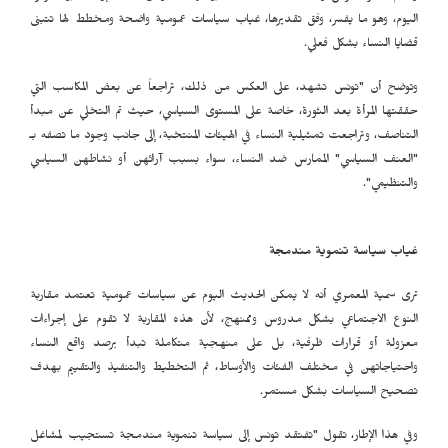
اليوم، وهو ما يفسر، وفق تقديرها، غياب سياسات عمومية واضحة ومخطط لها تتبنى
قضايا النساء بشكل فعلي.
وتوضح أن "تونس تشهد، على العكس من ذلك، تراجعاً عن بعض المكاسب التي
حققتها المرأة بعد الثورة، خاصة على المستوى السياسي، حيث تم التخلي عن مبدأ
التناصف، وتراجعت تمثيلية النساء في الهيئات المنتخبة، إلى جانب وجود ما تصفه بـ
"العنف السياسي" الممارس ضد النساء، سواء بسبب آرائهن أو نشاطهن السياسي
والتنظيمي".
غياب سياسة تنموية مندمجة
ترى سمية المعمري أنه لا يمكن الحديث اليوم عن سياسات عمومية تعتمد مقاربة
النوع الاجتماعي بشكل مدروس وممنهج، لأن هذه المقاربة لا تقوم على إجراءات
معزولة أو قرارات ظرفية، بل على منهجية متكاملة تبدأ برصد واقع النساء
واحتياجاتهن في مختلف الفئات والأوساط، ثم التخطيط والتنفيذ والتقييم بهدف
تصحيح السياسات بشكل مستمر.
وفي هذا الإطار، تقول "تفتقد تونس إلى سياسة تنموية مندمجة تستجيب لمشاغل