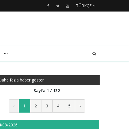
TÜRKÇE
Daha fazla haber göster
Sayfa 1 / 132
‹
1
2
3
4
5
›
4/08/2026