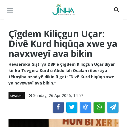
Menuyê
buguherîne
Çîgdem Kiliçgun Uçar:
Divê Kurd hiqûqa xwe ya
navxweyî ava bikin
Hevseroka Giştî ya DBP’ê Çîgdem Kiliçgun Uçar diyar
kir ku Tevgera Kurd û Abdullah Ocalan rêbertiya
têkoşîna azadiyê dikin û got: “Divê Kurd hiqûqa xwe
ya navxweyî ava bikin.”
siyaset
Sunday, 26 Apr 2026, 14:57