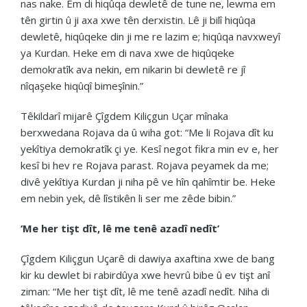
nas nake. Em di hiqûqa dewletê de tune ne, lewma em
tên girtin û ji axa xwe tên derxistin. Lê ji bilî hiqûqa
dewletê, hiqûqeke din ji me re lazim e; hiqûqa navxweyî
ya Kurdan. Heke em di nava xwe de hiqûqeke
demokratîk ava nekin, em nikarin bi dewletê re jî
nîqaşeke hiqûqî bimeşînin.”
Têkildarî mijarê Çîgdem Kiliçgun Uçar mînaka
berxwedana Rojava da û wiha got: “Me li Rojava dît ku
yekîtiya demokratîk çi ye. Kesî negot fikra min ev e, her
kesî bi hev re Rojava parast. Rojava peyamek da me;
divê yekîtiya Kurdan ji niha pê ve hîn qahîmtir be. Heke
em nebin yek, dê lîstikên li ser me zêde bibin.”
‘Me her tişt dît, lê me tenê azadî nedît’
Çîgdem Kiliçgun Uçarê di dawiya axaftina xwe de bang
kir ku dewlet bi rabirdûya xwe hevrû bibe û ev tişt anî
ziman: “Me her tişt dît, lê me tenê azadî nedît. Niha di