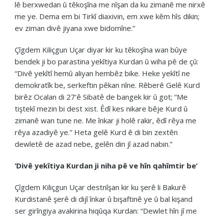
lê berxwedan û têkoşîna me nîşan da ku zimanê me nirxê
me ye. Dema em bi Tirkî diaxivin, em xwe kêm hîs dikin;
ev ziman divê jiyana xwe bidomîne.”
Çîgdem Kiliçgun Uçar diyar kir ku têkoşîna wan bûye
bendek ji bo parastina yekîtiya Kurdan û wiha pê de çû:
“Divê yekîtî hemû aliyan hembêz bike. Heke yekîtî ne
demokratîk be, serkeftin pêkan nîne. Rêberê Gelê Kurd
birêz Ocalan di 27’ê Sibatê de bangek kir û got; “Me
tiştekî mezin bi dest xist. Êdî kes nikare bêje Kurd û
zimanê wan tune ne. Me înkar ji holê rakir, êdî rêya me
rêya azadiyê ye.” Heta gelê Kurd ê di bin zextên
dewletê de azad nebe, gelên din jî azad nabin.”
‘Divê yek
î
tiya Kurdan ji niha pê ve hîn qahîmtir be
’
Çîgdem Kiliçgun Uçar destnîşan kir ku şerê li Bakurê
Kurdistanê şerê di dijî înkar û bişaftinê ye û bal kişand
ser girîngiya avakirina hiqûqa Kurdan: “Dewlet hîn jî me