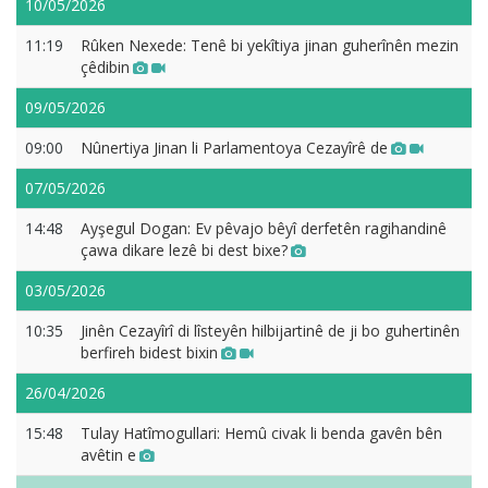
10/05/2026
11:19
Rûken Nexede: Tenê bi yekîtiya jinan guherînên mezin
çêdibin
09/05/2026
09:00
Nûnertiya Jinan li Parlamentoya Cezayîrê de
07/05/2026
14:48
Ayşegul Dogan: Ev pêvajo bêyî derfetên ragihandinê
çawa dikare lezê bi dest bixe?
03/05/2026
10:35
Jinên Cezayîrî di lîsteyên hilbijartinê de ji bo guhertinên
berfireh bidest bixin
26/04/2026
15:48
Tulay Hatîmogullari: Hemû civak li benda gavên bên
avêtin e