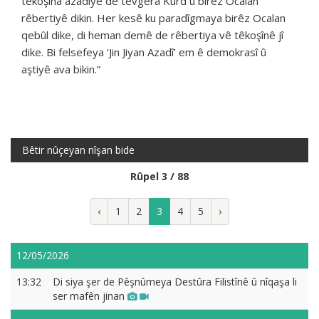
têkoşîna azadiyê de tevgera Kurd û birêz Ocalan
rêbertiyê dikin. Her kesê ku paradîgmaya birêz Ocalan
qebûl dike, di heman demê de rêbertiya vê têkoşînê jî
dike. Bi felsefeya ‘Jin Jiyan Azadî’ em ê demokrasî û
aştiyê ava bikin.”
Bêtir nûçeyan nîşan bide
Rûpel 3 / 88
‹
1
2
3
4
5
›
12/05/2026
13:32
Di siya şer de Pêşnûmeya Destûra Filistînê û nîqaşa li
ser mafên jinan