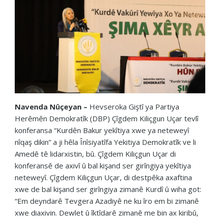
Navenda Nûçeyan –
Hevseroka Giştî ya Partiya
Herêmên Demokratîk (DBP) Çîgdem Kiliçgun Uçar tevlî
konferansa “Kurdên Bakur yekîtiya xwe ya neteweyî
nîqaş dikin” a ji hêla Înîsiyatîfa Yekitiya Demokratîk ve li
Amedê tê lidarxistin, bû. Çîgdem Kiliçgun Uçar di
konferansê de axivî û bal kişand ser girîngiya yekîtiya
neteweyî. Çîgdem Kiliçgun Uçar, di destpêka axaftina
xwe de bal kişand ser girîngiya zimanê Kurdî û wiha got:
“Em deyndarê Tevgera Azadiyê ne ku îro em bi zimanê
xwe diaxivin. Dewlet û îktîdarê zimanê me bin ax kiribû,