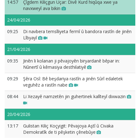
14:57
Çîgdem Kiliçgun Uçar: Divê Kurd hiqûqa xwe ya
navxweyî ava bikin
24/04/2026
09:25
Di navbera temsîliyeta fermî û bandora rastîn de jinên
Lîbyayî
21/04/2026
09:35
Jinên li kolanan ji pêvajoyên biryardanê bêpar in:
Nûnertî û kêmasiya desthilatiyê
09:29
Şêra Osî: Bê beşdariya rastîn a jinên Sûrî edaletek
veguhêz a rastîn nabe
08:44
Li Xezayê namzetên jin guhertinek kalîteyî dixwazin
20/04/2026
13:17
Gulistan Kiliç Koçyigit: Pêvajoya Aştî û Civaka
Demokratîk de ti pêşketin çênebûye