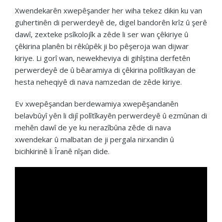
Xwendekarên xwepêşander her wiha tekez dikin ku van
guhertinên di perwerdeyê de, digel bandorên krîz û şerê
dawî, zexteke psîkolojîk a zêde li ser wan çêkiriye û
çêkirina planên bi rêkûpêk ji bo pêşeroja wan dijwar
kiriye. Li gorî wan, newekheviya di gihîştina derfetên
perwerdeyê de û bêaramiya di çêkirina polîtîkayan de
hesta neheqiyê di nava namzedan de zêde kiriye.
Ev xwepêşandan berdewamiya xwepêşandanên
belavbûyî yên li dijî polîtîkayên perwerdeyê û ezmûnan di
mehên dawî de ye ku nerazîbûna zêde di nava
xwendekar û malbatan de ji pergala nirxandin û
bicihkirinê li Îranê nîşan dide.