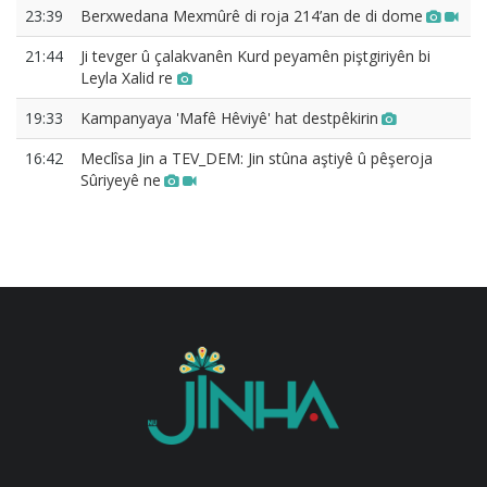
23:39
Berxwedana Mexmûrê di roja 214’an de di dome
21:44
Ji tevger û çalakvanên Kurd peyamên piştgiriyên bi
Leyla Xalid re
19:33
Kampanyaya 'Mafê Hêviyê' hat destpêkirin
16:42
Meclîsa Jin a TEV_DEM: Jin stûna aştiyê û pêşeroja
Sûriyeyê ne