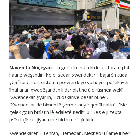
Navenda Nûçeyan –
Li gorî dîmenên ku li ser tora dîjîtal
hatine weşandin, îro bi sedan xwendekar li bajarên cuda
yên Îranê li dijî sîstema perwerdeyê ya heyî û polîtîkayên
îmtîhanan xwepêşandan li dar xistine û dirûşmên wekî
"Xwendekar şiyar in, ji cudakariyê bêzar bûne",
"Xwendekar dê bimrin lê şermezariyê qebûl nakin", "Me
gelek gotin bihîstin lê edaletê nedît" û "Bes e ji zexta
psîkolojîk re, jiyana me bidin me" qîr kirin.
Xwendekarên li Tehran, Hemedan, Meşhed û Îlamê li ber