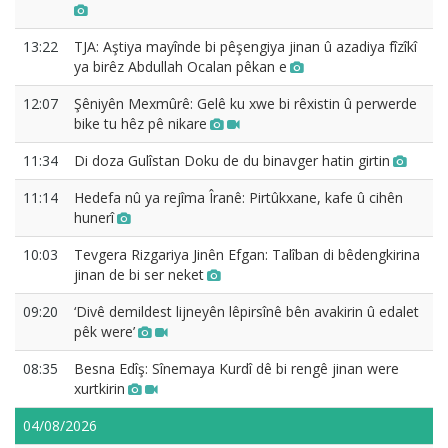
13:22
TJA: Aştiya mayînde bi pêşengiya jinan û azadiya fîzîkî
ya birêz Abdullah Ocalan pêkan e
12:07
Şêniyên Mexmûrê: Gelê ku xwe bi rêxistin û perwerde
bike tu hêz pê nikare
11:34
Di doza Gulîstan Doku de du binavger hatin girtin
11:14
Hedefa nû ya rejîma Îranê: Pirtûkxane, kafe û cihên
hunerî
10:03
Tevgera Rizgariya Jinên Efgan: Talîban di bêdengkirina
jinan de bi ser neket
09:20
‘Divê demildest lijneyên lêpirsînê bên avakirin û edalet
pêk were’
08:35
Besna Edîş: Sînemaya Kurdî dê bi rengê jinan were
xurtkirin
04/08/2026