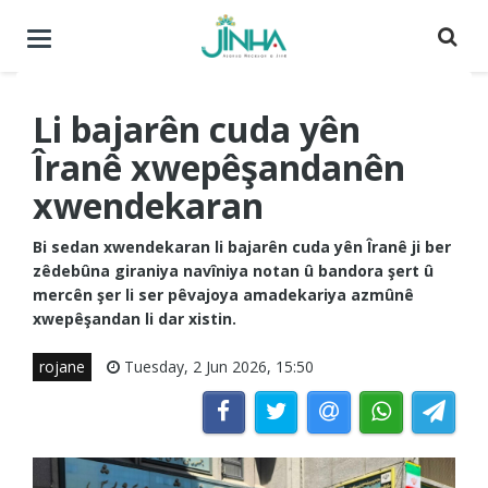
Menuyê
buguherîne
Li bajarên cuda yên
Îranê xwepêşandanên
xwendekaran
Bi sedan xwendekaran li bajarên cuda yên Îranê ji ber
zêdebûna giraniya navîniya notan û bandora şert û
mercên şer li ser pêvajoya amadekariya azmûnê
xwepêşandan li dar xistin.
rojane
Tuesday, 2 Jun 2026, 15:50