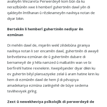
avahiyên Wezareta Perwerdeyê kom bûn da ku
nerazîbûnên xwe li hemberî guhertinên dawî yên di
qaîdeyên îmtîhanan û rêziknameyên navîniya notan de
diyar bikin.
Bertekên li hemberî guhertinên nediyar ên
ezmûnan
Di mehên dawî de, mijarên wekî zêdebûna giraniya
navîniya notan li ser encamên dawî, guhertinên di awayê
birêvebirina ezmûnan de û guhertinên dubare di
bernameyê de ji hêla namzed û malbatên wan ve bi
berfirehî hatine rexnekirin. Xwepêşander diyar dikin ku
ev guhertin bêyî plansaziyeke zelal û aram hatine kirin ku
hem di ezmûnên dawî de hem jî di pêvajoya
amadekariya ezmûna zanîngehê de bûye sedema
tevliheviyek girîng.
Zext û newekheviya psîkolojîk di perwerdeyê de