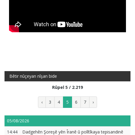
Bêtir nûçeyan nîşan bide
Rûpel 5 / 2.219
‹
3
4
5
6
7
›
05/08/2026
14:44
Dadgehên Şoreşê yên Îranê û polîtîkaya tepisandinê