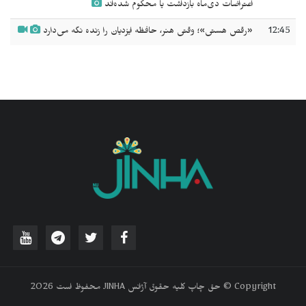
اعتراضات دی‌ماه بازداشت یا محکوم شده‌اند
12:45
«رقص هستی»؛ وقتی هنر، حافظه ایزدیان را زنده نگه می‌دارد
‫Copyright © حق چاپ کلیه حقوق آژانس JINHA محفوظ است 2026