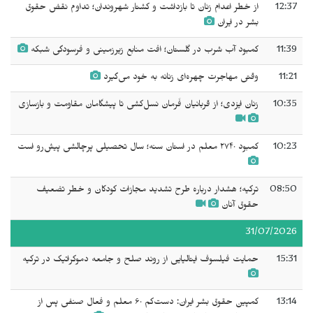
12:37
از خطر اعدام زنان تا بازداشت و کشتار شهروندان؛ تداوم نقض حقوق
بشر در ایران
11:39
کمبود آب شرب در گلستان؛ افت منابع زیرزمینی و فرسودگی شبکه
11:21
وقتی مهاجرت چهره‌ای زنانه به خود می‌گیرد
10:35
زنان ایزدی؛ از قربانیان فَرمان نسل‌کشی تا پیشگامان مقاومت و بازسازی
10:23
کمبود ۲۷۴۰ معلم در استان سنه؛ سال تحصیلی پرچالشی پیش‌رو است
08:50
ترکیه؛ هشدار درباره طرح تشدید مجازات کودکان و خطر تضعیف
حقوق آنان
31/07/2026
15:31
حمایت فیلسوف ایتالیایی از روند صلح و جامعه دموکراتیک در ترکیه
13:14
کمپین حقوق بشر ایران: دست‌کم ۶۰ معلم و فعال صنفی پس از