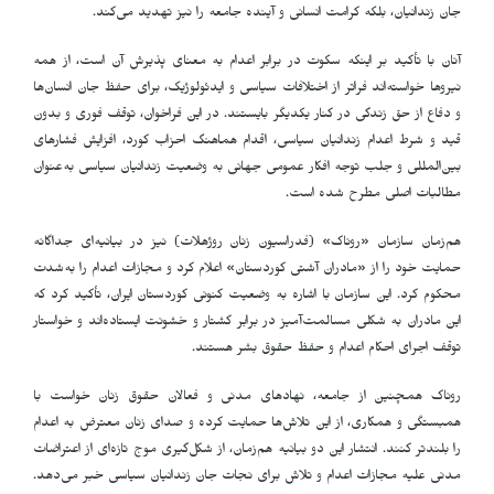
جان زندانیان، بلکه کرامت انسانی و آینده جامعه را نیز تهدید می‌کند
.
آنان با تأکید بر اینکه سکوت در برابر اعدام به معنای پذیرش آن است، از همه
نیروها خواسته‌اند فراتر از اختلافات سیاسی و ایدئولوژیک، برای حفظ جان انسان‌ها
و دفاع از حق زندگی در کنار یکدیگر بایستند. در این فراخوان، توقف فوری و بدون
قید و شرط اعدام زندانیان سیاسی، اقدام هماهنگ احزاب کورد، افزایش فشارهای
بین‌المللی و جلب توجه افکار عمومی جهانی به وضعیت زندانیان سیاسی به‌عنوان
مطالبات اصلی مطرح شده است
.
هم‌زمان سازمان «روناک» (فدراسیون زنان روژهلات) نیز در بیانیه‌ای جداگانه
حمایت خود را از «مادران آشتی کوردستان» اعلام کرد و مجازات اعدام را به‌شدت
محکوم کرد. این سازمان با اشاره به وضعیت کنونی کوردستان ایران، تأکید کرد که
این مادران به شکلی مسالمت‌آمیز در برابر کشتار و خشونت ایستاده‌اند و خواستار
توقف اجرای احکام اعدام و حفظ حقوق بشر هستند
.
روناک همچنین از جامعه، نهادهای مدنی و فعالان حقوق زنان خواست با
همبستگی و همکاری، از این تلاش‌ها حمایت کرده و صدای زنان معترض به اعدام
را بلندتر کنند. انتشار این دو بیانیه هم‌زمان، از شکل‌گیری موج تازه‌ای از اعتراضات
مدنی علیه مجازات اعدام و تلاش برای نجات جان زندانیان سیاسی خبر می‌دهد
.