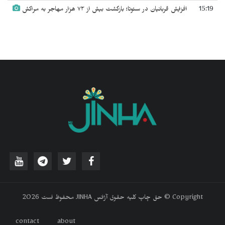
15:19
افزایش قربانیان در سئوتا؛ بازگشت بیش از ۷۳ هزار مهاجر به مراکش
‫Copyright © حق چاپ کلیه حقوق آژانس JINHA محفوظ است 2026
contact
about