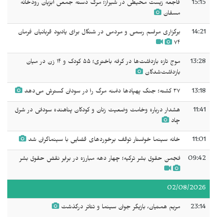
15:15
فاجعه زیست محیطی در شیراز؛ مرگ دسته جمعی آبزیان رودخانه
مسقان
14:21
برگزاری مراسم رسمی و مردمی در شنگال برای یادبود قربانیان فرمان
۷۴
13:28
موج تازه بازداشت‌ها در کرانه باختری؛ ۵۵ کودک و ۱۴ زن در میان
بازداشت‌شدگان
13:18
۳۷ کشته؛ جنگ پهپادها دامنه مرگ را در سودان گسترش می‌دهد
11:41
هشدار درباره وخامت وضعیت زنان و کودکان پناهنده سودانی در شرق
چاد
11:01
خانه سینما خواستار توقف برخوردهای قضایی با سینماگران شد
09:42
انجمن حقوق بشر ترکیه؛ چهار دهه مبارزه در برابر نقض حقوق بشر
02/08/2026
23:14
مریم همتیان، بازیگر جوان سینما و تئاتر درگذشت