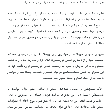
جان زندانیان، بلکه کرامت انسانی و آینده جامعه را نیز تهدید می‌کند
.
آنان با تأکید بر اینکه سکوت در برابر اعدام به معنای پذیرش آن است، از همه
نیروها خواسته‌اند فراتر از اختلافات سیاسی و ایدئولوژیک، برای حفظ جان انسان‌ها
و دفاع از حق زندگی در کنار یکدیگر بایستند. در این فراخوان، توقف فوری و بدون
قید و شرط اعدام زندانیان سیاسی، اقدام هماهنگ احزاب کورد، افزایش فشارهای
بین‌المللی و جلب توجه افکار عمومی جهانی به وضعیت زندانیان سیاسی به‌عنوان
مطالبات اصلی مطرح شده است
.
هم‌زمان سازمان «روناک» (فدراسیون زنان روژهلات) نیز در بیانیه‌ای جداگانه
حمایت خود را از «مادران آشتی کوردستان» اعلام کرد و مجازات اعدام را به‌شدت
محکوم کرد. این سازمان با اشاره به وضعیت کنونی کوردستان ایران، تأکید کرد که
این مادران به شکلی مسالمت‌آمیز در برابر کشتار و خشونت ایستاده‌اند و خواستار
توقف اجرای احکام اعدام و حفظ حقوق بشر هستند
.
روناک همچنین از جامعه، نهادهای مدنی و فعالان حقوق زنان خواست با
همبستگی و همکاری، از این تلاش‌ها حمایت کرده و صدای زنان معترض به اعدام
را بلندتر کنند. انتشار این دو بیانیه هم‌زمان، از شکل‌گیری موج تازه‌ای از اعتراضات
مدنی علیه مجازات اعدام و تلاش برای نجات جان زندانیان سیاسی خبر می‌دهد
.