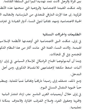
بين المرأة والرجل كانت تعد تهديداً كبيراً لبنى السلطة القائمة.
وقد شكلت القيمة الاجتماعية والروحية التي منحتها هذه الأنظمة 
المركزية. إن هذا الإرث التاريخي المتغذي من اليارسانية، والتقاليد 
الحياة الاجتماعية، ومهد ثقافياً لتولي النساء أدوار القيادة في فترا
الطليعات والحركات النسائية
في إيران، شكلت البنى الاجتماعية التي أوجدتها الأنظمة الإسلام
الهيمنة. وكانت النساء الفئة التي عانت أكثر من هذا النظام الذك
المجتمع وفي كل المجالات.
وبما أن أيديولوجيا الجناح الراديكالي للإسلام السياسي في إير
آليات ضغط مكثفة لإخضاعهن للانضباط الذكوري. ومن أجل قمع 
التدخل.
ومع ذلك، تمتلك إيران رصيداً تاريخياً وثقافياً غنياً للغاية. وينطب
حياً لحيوية النضال النسائي اليوم.
في إيران خلال أربعينيات القرن التاسع عشر، ازداد انتشار البابي
والحرية وحقوق الفرد، وإصلاح الضرائب الجائرة، والاعتراف بمكانة
تعليمية.