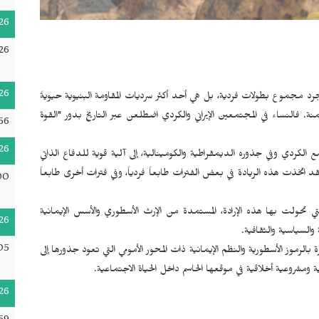
26
26
26
جرد مجموع بطولات فردية، بل هي أحد أكثر سرديات المقاومة البنيوية حيويةً
نة. فالنساء في المجتمعين الإيراني والكردي اضطلعن عبر التاريخ بدور "القوة
56
26
ع الكردي وفي جذوره الديمقراطية والكومينالية، إلى آلية قوية للدفاع الذاتي
 فقد اتخذت هذه الريادة في بعض الفترات طابعاً فردياً، وفي فترات أخرى طابعاً
00
تي تحولت بها هذه الإرادة، المستمدة من الإرث الأسطوري والأسس الإيمانية
26
والسياسية والثقافية.
05
شرة بالرموز الأسطورية والنظم الإيمانية ذات المحور الأمومي التي تعود جذورها إلى
 ومشروعية أخلاقية في موقعها الحاسم داخل الحياة الاجتماعية.
26