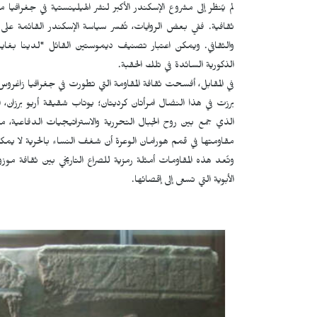
لم يُنظر إلى مشروع الإسكندر الأكبر لنشر الهيلينستية في جغراف
ثقافية. ففي بعض الروايات، تُفسر سياسة الإسكندر القائمة على ت
والثقافي. ويمكن اعتبار تصنيف ديموستين القائل "لدينا بغايا
الذكورية السائدة في تلك الحقبة.
في المقابل، أفسحت ثقافة المقاومة التي تطورت في جغرافيا زاغروس 
برزت في هذا النضال امرأتان كرديتان؛ يوتاب شقيقة أريو برزان
الذي جمع بين روح الجبال التحررية والاستراتيجيات الدفاعية، م
مقاومتها في قمم هورامان الوعرة أن شغف النساء بالحرية لا يم
وتُعد هذه المقاومات أمثلة رمزية للصراع التاريخي بين ثقافة موزوبوت
الأبوية التي تسعى إلى إقصائها.