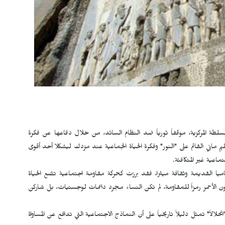
ة المركزية، موقفاً ثورياً ضد النظام السائد، من خلال دفاعها عن فكرة
ليم ماني القائم على "النور" وفكرة الحياة الجماعية عند مزدك ليشكلا أحد أقوى
تماعية غير المتكافئة.
يا القديمة وثقافة ميثرا، فقد برزت كحركة مقاومة اجتماعية تضع الحياة
للون الأحمر رمزاً للمقاومة، لم تكن النساء مجرد داعمات لوجستيات، بل شاركن
حلالاً" تمثل دليلاً تاريخياً على أن النماذج الاجتماعية التي تدافع عن المساواة