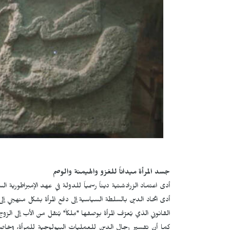
جسد المرأة ميداناً للغزو والهيمنة والوصم
أدى اعتماد الزرادشتية ديناً رسمياً للدولة في عهد الإمبراطورية ال
أدى اتحاد الدين بالسلطة السياسية إلى دفع المرأة بشكل منهجي إلى 
القانوني الذي يُعرّف المرأة بوصفها "مِلكاً" يُنقل من الأب إلى الزوج
كما أن تفسير رجال الدين للعمليات البيولوجية للمرأة، وخاصة 