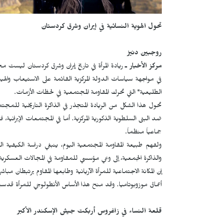
تحول الهوية النسائية في إيران وشرق كردستان
روجبين دنيز
مركز الأخبار ـ
ريادة المرأة في تاريخ إيران وشرق كردستان ليست م
في مواجهة سياسات الدولة المركزية القائمة على الاستيعاب والهيم
الطليعية" التي تحرك المقاومة المجتمعية في لحظات الأزمات.
تحول هذا الشكل من الريادة المتجذر في الذاكرة التاريخية للمجتم
ضد البنى السلطوية الذكورية المركزية. أما في المجتمعات الإيرانية،
جماعياً منظماً.
ولفهم طبيعة المقاومة المجتمعية اليوم، ينبغي دراسة الكيفية ال
والذاكرة الجمعية، إلى وعي مؤسسي للمقاومة في المجالات العسكرية 
إن المكانة الاجتماعية للمرأة الآريانية وطابعها المقاوم يرتبطان مبا
أعماق موزوبوتاميا. وقد منح هذا الأساس الأنطولوجي للمرأة قدسية
قلعة النساء في زاغروس أربكت جيش الإسكندر الأكبر