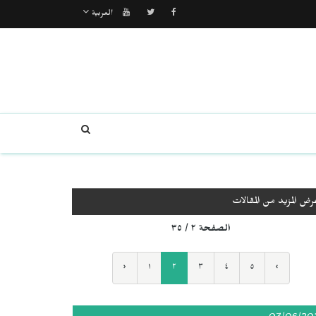
العربية
رض المزيد من المقالات
الصفحة ٢ / ٣٥
‹
١
٢
٣
٤
٥
›