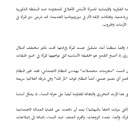
الفكرية والإيمانية للمرأة الأساس الأخلاقي للمقاومة ضد السلطة الذكورية
الزرادشتية، وثقافات الإلهة الأم في موزوبوتاميا القديمة، قد شرعن دور المرأة في
ت الأزمات والحروب.
ية واقعاً منظماً أعاد تشكيل جسد المرأة وإرادتها تحت تأثير مختلف أشكال
وري، إذ أصبح القمع هو الحقيقة الأساسية التي تواجهها المرأة في جميع طبقات
ان ترى النساء "مجرمات محتملات" يهددن النظام الاجتماعي، فقد طور النظام
أي تعبير جنسي، أنشأ النظام قوات "ثأر الله" وهي شرطة أخلاقية سريعة
ق هذا الإرث التحرري والثقافة المقاومة أيضاً على حركة النساء، إذ يشكل أساساً
ة (التي عرفت لاحقاً بالبهائية) بعد أن دافعت عن قضايا العدالة الاجتماعية
 المرأة، وإلغاء تعدد الزوجات، وتجريم العنف ضد النساء، إضافة إلى إصلاحات