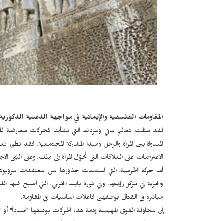
المقاومات الفلسفية والإيمانية في مواجهة الذهنية الذكورية
لقد مثلت تعاليم ماني ومزدك التي نشأت كحركات معارضة للسلط
المساواة بين المرأة والرجل ومبدأ المشاركة المجتمعية. فقد تطور تع
الاعتراضات على العلاقات التي تُحوِّل المرأة إلى مِلك، وعلى البُنى الاج
أما حركة الخُرمية، التي استمدت جذورها من معتقدات مزوبوتام
والحرية في مركز رؤيتها. وفي ثورة بابك الخرمي، التي أصبح فيها ا
مباشرة في القتال بوصفهن فاعلات أساسيات في المقاومة.
إن محاولة القوى المهيمنة إدانة هذه الحركات بوصفها "فساداً" أو "ان