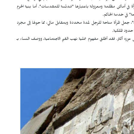
 في أماكن مظلمة ومعزولة باعتبارها "مُدنِّسة للمقدسات". أما بنية الحرم
عة" في خدمة الحاكم.
نية"، جعل المرأة متاحة للرجل لمدة محددة وبمقابل مالي، مما حولها إلى مجرد
حدود الملكية.
ائم، بل عززه أكثر. فقد أطلق مفهوم عملية نهب القيم الاجتماعية، ووصف النساء بـ