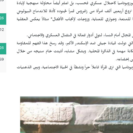
59
يا موزوبوتاميا كاحتلال عسكري فحسب، بل اعتُبر أيضاً محاولة منهجية لإبادة
زويج أربعين ألف امرأة من زاغروس قسراً لجنوده كأداة للاندماج البيولوجي
26
 للمتعة، وجواري للعناية، وزوجات لإنجاب الأطفال" مثالاً يعكس العقلية
02
المجال أمام النساء لتولي أدوار فعالة في النضال العسكري والاجتماعي.
، التي تولت قيادة جيش ضد الإسكندر الأكبر، وقد رسخ هذا الفهم للمقاومة
26
كانةً مهمة في الذاكرة المحلية. وبشكل مشابه، أثبتت خانم منيجه من خلال
كن إخضاعه.
59
اميا التي ترى المرأة فاعلاً حراً ونشطاً في الحياة الاجتماعية، وبين الذهنيات