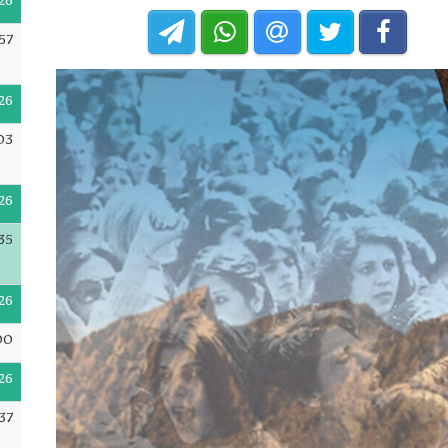
26
57
26
03
26
35
26
00
26
37