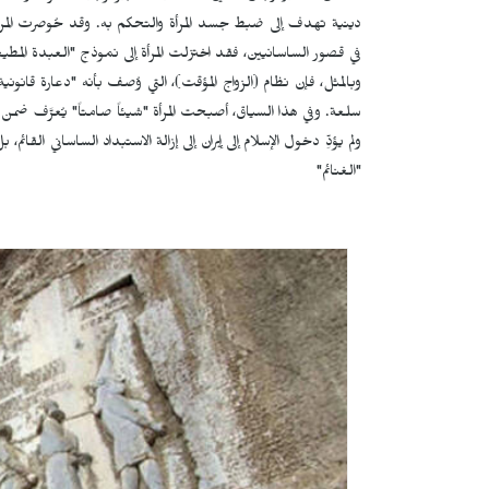
دينية تهدف إلى ضبط جسد المرأة والتحكم به. وقد حُوصرت المرأة
في قصور الساسانيين، فقد اختزلت المرأة إلى نموذج "العبدة المطي
وبالمثل، فإن نظام (الزواج المؤقت)، التي وُصف بأنه "دعارة قانو
سلعة. وفي هذا السياق، أصبحت المرأة "شيئاً صامتاً" يُعرَّف ضمن 
ولم يؤدِّ دخول الإسلام إلى إيران إلى إزالة الاستبداد الساساني الق
"الغنائم"