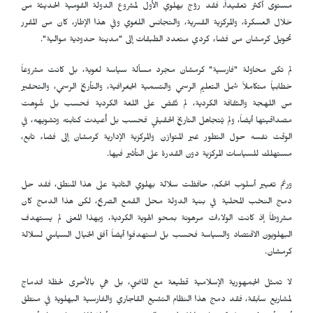
مستوى أكثر تعقيداً، فقد روّج بهلوي الأول لمشروع الدولة القومية الحديثة من
خلال العسكرة، والمركزية القسرية، والتجانس اللغوي وفي هذا الإطار، كان من المقرر
تحويل كرمشان من فضاء كردي متعدد الطبقات إلى "مدينة حدودية موالية".
لم تكن محاولة "فارسية" كرمشان مجرد مسألة سياسة لغوية، بل كانت مشروعاً
خطابياً متكاملاً شمل التعليم الرسمي والتسمية الجغرافية، والتأريخ الرسمي، والتحقير
من اللهجة والثقافة الكردية، لم تُقض على اللغة الكردية فحسب بل شُوِهت
مصداقيتها أيضاً، ولم يُتجاهل التاريخ الحقيقي فحسب بل أُعيدت كتابته وتشويهه، في
الوقت نفسه حول التطور غير المتوازن والمركزية الإدارية كرمشان إلى فضاء تابع،
مستهلك للسياسات المركزية دون القدرة على التأثير فيها.
ورغم تغيير أسلوب الحكم، حافظت سلالة بهلوي الثانية على هذا المنطق، فقد حل
دمج النخب المحلية في بنية الدولة محل القمع الصريح، لكن هذا الدمج كان
مشروطاً إذ كانت الولاءات مرهونة بمحو الهوية الكردية، وبهذا المعنى لم يستهدف
البهلويون الاقتصاد والسياسة فحسب بل استهدفوا أيضاً أفق الخيال السياسي لسلالة
كرمشان.
لا تمثل الجمهورية الإسلامية قطيعة مع الماضي، بل هي بالأحرى لحظة اندماج
لمشاريع سابقة، فقد دمج هذا النظام التشيع القاجاري والفارسية البهلوية في منطق