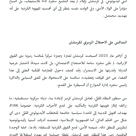
أمني أيديولوجي. في كرمشان وإيلام لم يعد التشيع مجرد أداة للاستيعاب، بل أصبح
مؤشراً على الولاء الأمني، وفي الوقت نفسه يُنظر إلى أي تجسيد للهوية الكردية على أنه
تهديد محتمل.
التنافس على الاحتلال الرمزي لكرمشان
في أواخر عام 2025 أصبحت كرمشان لفترة وجيزة مركزاً لمنافسة رمزية بين القوى
الإيرانية، لم تكن مجرد ساحة للاحتجاج الاجتماعي، بل كانت ميداناً لاختبار شرعية
الدولة وقدرتها على الاستمرار، وقد كشف دخول المعارضة الملكية العلني إلى هذا
الفضاء عن عمق الموقف وتعقيده، منافسة على الاستحواذ على المعنى السياسي والذاكرة
وليس مجرد إدارة الشوارع أو السيطرة على القمع.
من منظور النظام الملكي، تُعامَل كرمشان كرمز لإعادة بناء دولة مركزية مستقبلية، ما
يرافقه إنكارٌ لهويتها الكردية والتأكيد على قمع الأحزاب الكردية، خصوصاً
PJAK
،
بهدف تحويل المدينة إلى قاعدة سياسية خاضعة للخطاب الأيديولوجي الملكي دون أي
شكل من الحكم الذاتي. أما الجمهورية الإسلامية، فتعتمد أدوات أمنية وأيديولوجية
لتكريس المنطق ذاته، شيعنة الأمن، قمع القوى الكردية المستقلة، وادعاء حماية الوحدة
الوطنية، ومن هذا المنظور تعد كرمشان نقطة حساسة قد يهدد استقلالها الحدود