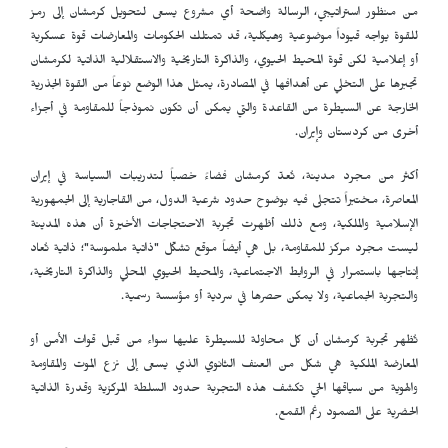
من منظور استراتيجي، الرسالة واضحة أي مشروع يسعى لتحويل كرمشان إلى رمز
للقوة يواجه قيوداً موضوعية وهيكلية، قد تمتلك الحكومات والمعارضات قوة عسكرية
أو إعلامية لكن قوة المحيط الحيوي، والذاكرة التاريخية والاستقلالية الذاتية لكرمشان
تجبرها على التخلي عن أهدافها في المصادرة، يمثل هذا الوضع نوعاً من القوة الجذرية
الخارجة عن السيطرة من القاعدة والتي يمكن أن تكون نموذجاً للمقاومة في أجزاء
أخرى من كردستان وإيران.
أكثر من مجرد مدينة، تُعدّ كرمشان فضاءً خصباً لتدريبات السياسة في إيران
المعاصرة، مختبراً تتجلى فيه بوضوح حدود شرعية الدول، من القاجارية إلى الجمهورية
الإسلامية والملكية، ومع ذلك أظهرت تجربة الاحتجاجات الأخيرة أن هذه المدينة
ليست مجرد مركز للمقاومة، بل هي أيضاً موقع تشكّل "ذاتية ملموسة"؛ ذاتية تُعاد
إنتاجها باستمرار في الروابط الاجتماعية، والمحيط الحيوي المحلي والذاكرة التاريخية،
والتجربة الجماعية، ولا يمكن حصرها في سردية أو مؤسسة رسمية.
تُظهر تجربة كرمشان أن كل محاولة للسيطرة عليها سواء من قبل قوات الأمن أو
المعارضة الملكية هي شكل من العنف الثانوي الذي يسعى إلى نزع الموت والمقاومة
والهوية من سياقها الحي تكشف هذه التجربة حدود السلطة المركزية وقدرة الذاتية
الحضرية على الصمود رغم القمع.