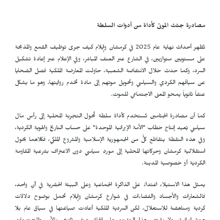
مصادرة جثث الموتى كأداة من أدوات السلطة
تُظهر أحداث نهاية عام 2025 في كرمشان وإيلام كيف جرى توظيف القمع والمذبحة
على مستويين متوازيين، في الشارع عبر العنف المباشر، وفي الإعلام عبر إعادة تشكيل
السرد، وكما حدث خلال الانتفاضة الشعبية، حاولت المعارضة الملكية فصل الضحايا
عن سياقهم الكردي والسياسي وتحويل موتهم إلى مادة تخدم روايتها، وهو ما يشكل
عنفاً ثانوياً يمحو المعنى الاجتماعي للموت.
كما أن مصادرة الجثامين تُستخدم كأداة سلطة تُحول التجربة المحلية إلى رأس مال
سياسي يُعيد إنتاج خطاب "الأمة الإيرانية الموحدة" على حساب التاريخ والهوية الكردية،
وفي هذه النقطة يتقاطع كلٌّ من الجمهورية الإسلامية والمشروع الملكي، فكلاهما يحول
استقلالية كرمشان وحركاتها المحلية إلى مورد سياسي دون الاعتراف بشرعية المقاومة
الكردية أو خصوصية المدينة.
يمثل هذا الاستيلاء اعتداءً على الذاكرة الجماعية وعلى البيئة الحضرية في آنٍ واحد،
فالشعارات والأجساد والفضاءات في شوارع كرمشان وإيلام تحمل بوضوح دلالات
كردية ومناهضة للاستغلال، لكن السردية الملكية أعادت صياغتها في سياق عام بلا