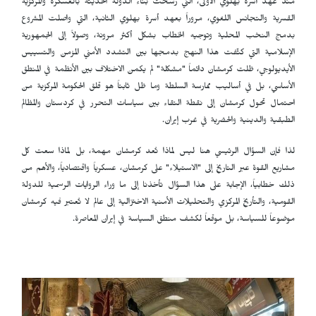
منذ عهد أسرة بهلوي الأولى، التي رسخت بناء الدولة الحديثة بالعسكرة والمركزية
القسرية والتجانس اللغوي، مروراً بعهد أسرة بهلوي الثانية، التي واصلت المشروع
بدمج النخب المحلية وتوجيه الخطاب بشكل أكثر مرونة، وصولاً إلى الجمهورية
الإسلامية التي كثّفت هذا النهج بدمجها بين التشدد الأمني ​​المزمن والتسييس
الأيديولوجي، ظلت كرمشان دائماً "مشكلة" لم يكمن الاختلاف بين الأنظمة في المنطق
الأساسي، بل في أساليب ممارسة السلطة وما ظل ثابتاً هو قلق الحكومة المركزية من
احتمال تحول كرمشان إلى نقطة التقاء بين سياسات التحرر في كردستان والمظالم
الطبقية والدينية والحضرية في غرب إيران.
لذا فإن السؤال الرئيسي هنا ليس لماذا تُعد كرمشان مهمة، بل لماذا سعت كل
مشاريع القوة عبر التاريخ إلى "الاستيلاء" على كرمشان، عسكرياً واقتصادياً، والأهم من
ذلك خطابياً، الإجابة على هذا السؤال تأخذنا إلى ما وراء الروايات الرسمية للدولة
القومية، والتأريخ المركزي والتحليلات الأمنية الاختزالية إلى عالم لا تُعتبر فيه كرمشان
موضوعاً للسياسة، بل موقعاً لكشف منطق السياسة في إيران المعاصرة.