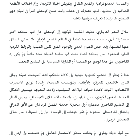
والهندسة الديموغرافية والقمع الثقافي وتقويض الحياة الكردية، ورغم اختلاف الأنظمة
المتعاقبة في خطابها، فإنها تشترك في هدف واحد دمج كرمشان قسراً في المركز دون
السماح لها بإعادة تعريف موقعها داخله.
خلال العصر القاجاري، نظرت الحكومة المركزية إلى كرمشان على أنها منطقة "غير
مستقرة" فهي ليست مندمجة تماماً في النظام الشيعي الإيراني ولا يمكن التنازل
عنها لنفسها، وقد جعل التنوع الديني والوجود القوي للبنى القبلية والروابط الكردية
العابرة للحدود، من المنطقة فضاءً بدت فيه سلطة الدولة هشة دائماً ولم يكن رد
القاجاريين على هذا الوضع هو التنمية أو المشاركة السياسية بل التشيع المتعمد.
هنا لم يُنظر إلى التشيع كتجربة دينية بل كأداة للحكم، فقد أصبحت شبكة رجال
الدين الخاضعين للمركز، والأوقاف، والمؤسسات الدينية، وإعادة توزيع الامتيازات
الاقتصادية، آليات لإعادة صياغة الولاءات السياسية، وكانت النتيجة تهميش الأشكال
المحلية للتدين الكردي، مثل اليارساني، وإضعاف الاستقلال الاجتماعي، وينبغي النظر
إلى التشيع القاجاري باعتباره أول محاولة حديثة لفصل كرماشان عن الأفق التاريخي
والثقافي لكردستان، محاولة لم تكن تهدف إلى الوحدة، بل إلى السيطرة من خلال
التجانس الرمزي.
مع قيام دولة بهلوي، لم يتوقف منطق الاستعمار الداخلي ولم تضعف، بل ارتقى إلى