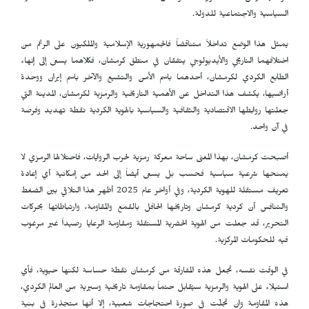
السياسية والاجتماعية للدولة.
يمثل هذا الوضع تداخلاً متناقضاً فالجمهورية الإسلامية والملكيون على الرغم من
اختلافهما التاريخي والأيديولوجي يتفقان في منطق كرمشان، فكلاهما يسعى إلى إنهاء
الطابع الكردي لكرمشان، أحدهما باسم الأمن والتشيع والآخر باسم إيران ووحدة
أراضيها، يكشف هذا التداخل عن الأهمية التاريخية والرمزية لكرمشان، المدينة التي
جعلتها روابطها الاقتصادية والثقافية والسياسية بالهوية الكردية نقطة تهديد وفرصة
في آن واحد.
أصبحت كرمشان، بهذا المعنى ساحة معركة رمزية لحرب الروايات، فاحتلالها الرمزي لا
يمنحها شرعية سياسية فحسب بل يسعى أيضاً إلى الحد من إمكانية أي إعادة
تعريف مستقلة للهوية الكردية، وفي أواخر عام 2025 أظهر هذا التلاقي بين الضغط
والتنافس أن كردية كرمشان وتاريخها الحافل بالقمع والمقاومة، وارتباطاتها بحركات
التحرير، قد جعلت من الهوية الحضرية المستقلة ومقاومة الرعايا رصيداً غير مرغوب
فيه للحكومات المركزية.
في الوقت نفسه، تجعل هذه المفارقة من كرمشان نقطة حساسة لكنها حيوية، فأي
استيلاء على الهوية والرمزية سيُقابل حتماً بمقاومة تاريخية وسيرية من العالم الكردي،
هذه المقاومة وإن تجلّت في صورة احتجاجات شعبية، إلا أنها متجذرة في بنية