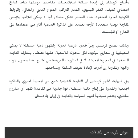
وتحتاج كرمشان إلى إعادة صياغة استراتيجيات مقاومتها بوصفها نتاجاً لتاريخ
اجتماعي كثيف، الفقر البنيوي، القمع المتراكم، التنوع الديني والثقافي، والروابط
الكردية العابرة للحدود، هذه العناصر تشكل مصادر قوة لا يمكن انتزاعها وتؤسس
لمقاومة يومية متعددة الأوجه تعتمد على الذاكرة الجماعية أكثر من اعتمادها على
الشارع أو المؤسسات.
وبذلك تصبح كرمشان رمزاً لحدود شرعية الدولة ولظهور ذاتية مستقلة لا يمكن
استيعابها في مشاريع مركزية، فكل محاولة للاستيلاء عليها تصطدم بمفارقة المقاومة
المتجذرة في التجربة المعيشة، لا في النظريات المفروضة من الخارج، هنا يتحول الموت
والهوية والمقاومة إلى أدوات لإعادة تعريف السلطة ومساحاتها.
وفي النهاية، تُظهر كرمشان أن المقاومة الحقيقية تنبع من المحيط الحيوي والذاكرة
الجمعية والقدرة على إنتاج ذاتية مستقلة، قوة جذرية من القاعدة تُقيّد أي مشروع
سلطوي، وتقدم نموذجاً لفهم السياسة والمقاومة في إيران وكردستان.
عرض المزيد من المقالات