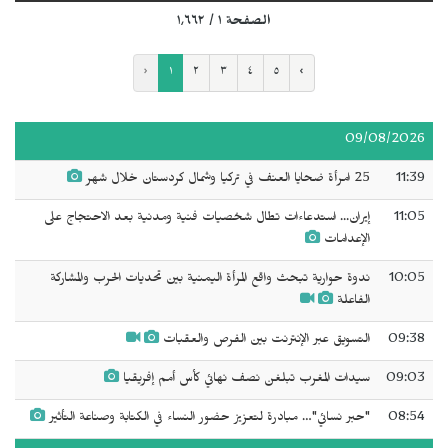
الصفحة ١ / ١٬٦٦٢
‹
١
٢
٣
٤
٥
›
09/08/2026
11:39
25 امرأة ضحايا العنف في تركيا وشمال كردستان خلال شهر
11:05
إيران... استدعاءات تطال شخصيات فنية ومدنية بعد الاحتجاج على
الإعدامات
10:05
ندوة حوارية تبحث واقع المرأة اليمنية بين تحديات الحرب والمشاركة
الفاعلة
09:38
التسويق عبر الإنترنت بين الفرص والعقبات
09:03
سيدات المغرب تبلغن نصف نهائي كأس أمم إفريقيا
08:54
"حبر نسائي"… مبادرة لتعزيز حضور النساء في الكتابة وصناعة التأثير