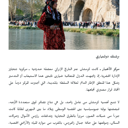
برشنك دولتياري
مركز الأخبار ـ
كانت كرمشان عبر التاريخ الإيراني معضلة حدودية ـ مركزية تتجاوز
الإدارة الحضرية، إذ واجهت الدول المتعاقبة خيارين ثابتين هما الاستيعاب أو التدمير
وشكل هذا المنطق الإطار الدائم لعلاقة السلطة بالمدينة، التي أجبرت المركز دوماً على
اتخاذ قرار مصيري تجاهها.
لا تنبع أهمية كرمشان من عامل واحد، بل هي نتاج تضافر قوى متعددة الأوجه،
فبصفتها بوابة جيوسياسية بين الهضبة الوسطى وبلاد ما بين النهرين لطالما كانت
جزءاً من شبكات العبور، مروراً بالطرق التجارية وتدفقات رؤوس الأموال وحركات
السكان، وموقعها على حافة جبال زاغروس، بالقرب من موارد المياه والأراضي الخصبة،