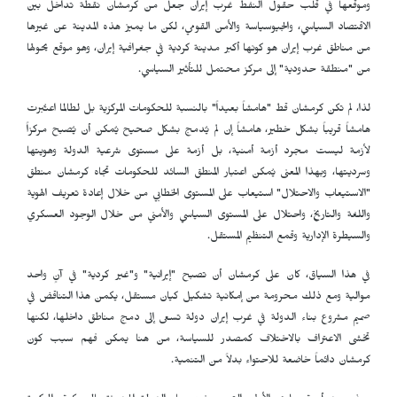
وموقعها في قلب حقول النفط غرب إيران جعل من كرمشان نقطة تداخل بين
الاقتصاد السياسي، والجيوسياسة والأمن القومي، لكن ما يميز هذه المدينة عن غيرها
من مناطق غرب إيران هو كونها أكبر مدينة كردية في جغرافية إيران، وهو موقع يحولها
من "منطقة حدودية" إلى مركز محتمل للتأثير السياسي.
لذا، لم تكن كرمشان قط "هامشاً بعيداً" بالنسبة للحكومات المركزية بل لطالما اعتُبرت
هامشاً قريباً بشكل خطير، هامشاً إن لم يُدمج بشكل صحيح يُمكن أن يُصبح مركزاً
لأزمة ليست مجرد أزمة أمنية، بل أزمة على مستوى شرعية الدولة وهويتها
وسرديتها، وبهذا المعنى يُمكن اعتبار المنطق السائد للحكومات تجاه كرمشان منطق
"الاستيعاب والاحتلال" استيعاب على المستوى الخطابي من خلال إعادة تعريف الهوية
واللغة والتاريخ، واحتلال على المستوى السياسي والأمني من خلال الوجود العسكري
والسيطرة الإدارية وقمع التنظيم المستقل.
في هذا السياق، كان على كرمشان أن تصبح "إيرانية" و"غير كردية" في آنٍ واحد
موالية ومع ذلك محرومة من إمكانية تشكيل كيان مستقل، يكمن هذا التناقض في
صميم مشروع بناء الدولة في غرب إيران دولة تسعى إلى دمج مناطق داخلها، لكنها
تخشى الاعتراف بالاختلاف كمصدر للسياسة، من هنا يمكن فهم سبب كون
كرمشان دائماً خاضعة للاحتواء بدلاً من التنمية.