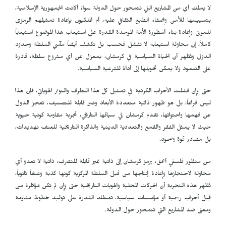
لا يملك أي من المشاريع التي تتمحور حول الدولة سواءً أكانت الجمهورية الإسلامية،
بتسييسها للأمن وإضفاء الطابع الثقافي عليه، أم الملكيون بإعادة تمثيلهم الرمزي
للموتى وإعادة بناء أسطورة الأمة الموحدة القدرة على استيعاب هذا الموضوع استيعاباً
كاملاً، إن محاولة استيعابه لا تفشل فحسب بل تكشف أيضاً مآسي السلطة وحدود
الدول وتُظهر أن الحياة السياسية في كرمشان، بمعزل عن أي مشروع سلطة، قادرة
على الصمود ولا يمكن تحويلها إلى أداة للشرعية السياسية.
حتى وإن فشلت الأحزاب الكردية في تمثيل كل هذا التطرف والتوتر الهوياتي، فإن هذا
ليس فراغاً، بل هو ظهور ذاتية متعددة الأبعاد وغير قابلة للتصنيف، تعجز الدول
عن فهمها واحتوائها، تقدم كرمشان في سياقها التاريخي، تجربة مقاومة كونية حيوية
حيث لا يمثل الفقر والقمع والتعددية الدينية والذاكرة التاريخية للعنف تهديدات،
بل مصادر قوة وصمود.
من منظور فلسفي أعمق، يرمز كرمشان إلى ذاتية غير قابلة للتصرف، ذاتية لا تعدو أي
محاولة لاحتجازها وإعادة إنتاجها من قبل السلطة المركزية كونها كذبة وعنفاً ثانوياً،
تُظهر هذه التجربة أن الحركات المحلية والهويات التاريخية حتى وإن لم تكن مُؤطَّرة من
قِبَل أحزاب رسمية أو مؤسسات سياسية، تمتلك القدرة على توليد خطوط مقاومة
ومعنى ضد المشاريع التي تتمحور حول الدولة.