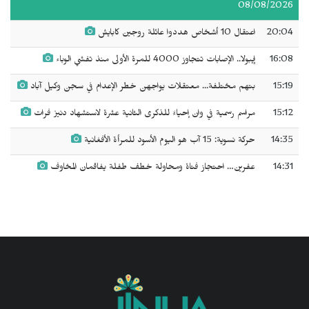
08/08/2026
20:04
اعتقال 10 أشخاص هددوا عائلة روجين كابايش
16:08
إيبولا.. الإصابات تتجاوز 4000 للمرة الأولى منذ تفشي الوباء
15:19
بتهم مختلفة... معتقلات يواجهن خطر الإعدام في سجن وكيل آباد
15:12
مراسم رسمية في وان إحياءً للذكرى الثانية عشرة لاستشهاد دنيز فرات
14:35
حركة نسوية: 15 آب هو اليوم الأسود للمرأة الأفغانية
14:31
عفرين… احتجاز فتاة ومحاولة خطف طفلة يفاقمان المخاوف