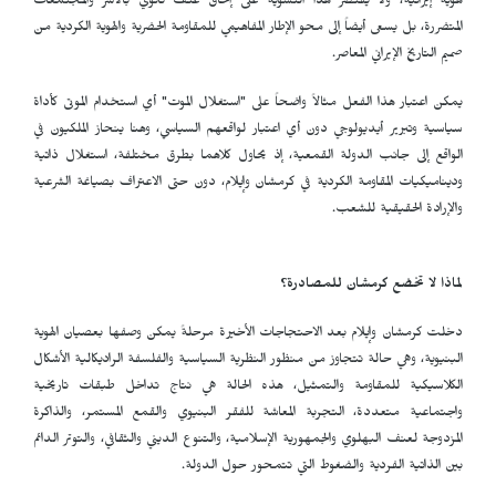
هوية إيرانية، ولا يقتصر هذا التشويه على إلحاق عنف ثانوي بالأسر والمجتمعات
المتضررة، بل يسعى أيضاً إلى محو الإطار المفاهيمي للمقاومة الحضرية والهوية الكردية من
صميم التاريخ الإيراني المعاصر.
يمكن اعتبار هذا الفعل مثالاً واضحاً على "استغلال الموت" أي استخدام الموتى كأداة
سياسية وتبرير أيديولوجي دون أي اعتبار لواقعهم السياسي، وهنا ينحاز الملكيون في
الواقع إلى جانب الدولة القمعية، إذ يحاول كلاهما بطرق مختلفة، استغلال ذاتية
وديناميكيات المقاومة الكردية في كرمشان وإيلام، دون حتى الاعتراف بصياغة الشرعية
والإرادة الحقيقية للشعب.
لماذا لا تخضع كرمشان للمصادرة؟
دخلت كرمشان وإيلام بعد الاحتجاجات الأخيرة مرحلةً يمكن وصفها بعصيان الهوية
البنيوية، وهي حالة تتجاوز من منظور النظرية السياسية والفلسفة الراديكالية الأشكال
الكلاسيكية للمقاومة والتمثيل، هذه الحالة هي نتاج تداخل طبقات تاريخية
واجتماعية متعددة، التجربة المعاشة للفقر البنيوي والقمع المستمر، والذاكرة
المزدوجة لعنف البهلوي والجمهورية الإسلامية، والتنوع الديني والثقافي، والتوتر الدائم
بين الذاتية الفردية والضغوط التي تتمحور حول الدولة.