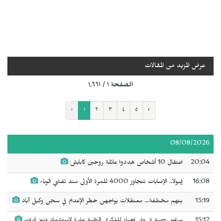
عرض المزيد من المقالات
الصفحة ١ / ١٬٦٦١
‹
١
٢
٣
٤
٥
›
08/08/2026
20:04
اعتقال 10 أشخاص هددوا عائلة روجين كابايش
16:08
إيبولا.. الإصابات تتجاوز 4000 للمرة الأولى منذ تفشي الوباء
15:19
بتهم مختلفة... معتقلات يواجهن خطر الإعدام في سجن وكيل آباد
15:12
مراسم رسمية في وان إحياءً للذكرى الثانية عشرة لاستشهاد دنيز فرات