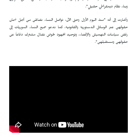
وبناء نظام ديمقراطي حقيقي".
وأشارت إلى أنه "منذ اليوم الأول وحتى الآن، تواصل النساء نضالهن من أجل ضمان
حقوقهن عبر الوسائل الدستورية والقانونية، كما ندعو جميع النساء السوريات إلى
رفض سياسات التهميش والإقصاء، وتوحيد الجهود لخوض نضال مشترك دفاعاً عن
حقوقهن ومستقبلهن".