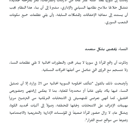
وقالت إن سوريا بعد خمسة عشر عاماً من الأزمات والصراعات، تمر بمرحلة جديدة
تتشكل خلالها ملامح نظامها السياسي والإداري، مشيرةً إلى أن بناء هذا النظام يجب
أن يستند إلى معالجة الإخفاقات والمشكلات السابقة، وأن يلبي تطلعات جميع مكونات
الشعب السوري.
النساء يُقصين بشكل متعمد
وذكرت أن واقع المرأة في سوريا لا يبشر بخير، والتطورات الحالية لا تلبي تطلعات النساء
ولا تنسجم مع الرؤى التي تناضل من أجلها الحركات النسائية.
وأوضحت ذلك بالقول "تتألف الحكومة السورية الحالية من 21 وزارة، إلا أن تمثيل
النساء فيها يكاد يكون غائباً أو محدوداً للغاية، بما لا يعكس إرادتهن وحضورهن
الحقيقي، كما أنهن تعرضن للتهميش في الانتخابات البرلمانية من الترشيح مروراً
بهيئات الإشراف على الانتخابات ولجانها المختلفة، وصولاً إلى آليات تحديد الكوتا،
وبشكل عام، لا يزال حضور المرأة ضعيفاً في المؤسسات الإدارية والتشريعية والاجتماعية
وغيرها من مواقع صنع القرار".