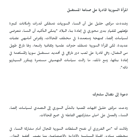
المرأة السورية قادرة على صناعة المستقبل
وشددت مزكين خليل على أن النساء السوريات تمتلكن قدرات وإمكانات كبيرة
تؤهلهن للقيام بدور محوري في إعادة بناء البلاد "يمكن التأكيد أن النساء تتعرضن
لسياسات إقصاء ممنهجة ومتعمدة في مختلف المجالات، وتُفرض أمامهن عقبات
عديدة، لكن المرأة السورية تمتلك خبرات علمية وثقافية واسعة، ولها تاريخ طويل
من النضال، وهي قادرة على لعب دور تاريخي في تحديد مستقبل سوريا والمساهمة في
إعادة بنائها، ومع ذلك، ما زالت سياسات التهميش مستمرة ويتكرر السيناريو
ذاته".
دعوة إلى نضال مشترك
ودعت مزكين خليل الجهات المعنية بالشأن السوري إلى التصدي لسياسات إقصاء
النساء، والعمل على ضمان مشاركتهن الفاعلة في جميع المجالات.
وقالت أنه "من الضروري أن تفتح السلطات السورية المجال أمام مشاركة النساء في
مختلف ميادين الحياة السياسية والإدارية والاجتماعية، بما يضمن تحقيق التوازن