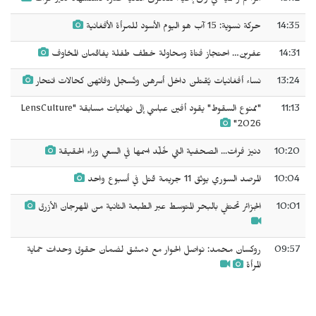
14:35
حركة نسوية: 15 آب هو اليوم الأسود للمرأة الأفغانية
14:31
عفرين… احتجاز فتاة ومحاولة خطف طفلة يفاقمان المخاوف
13:24
نساء أفغانيات يُقتلن داخل أسرهن وتُسجل وفاتهن كحالات انتحار
11:13
"ممنوع السقوط" يقود أفين عباسي إلى نهائيات مسابقة "LensCulture
2026"
10:20
دنيز فرات... الصحفية التي خُلِّد اسمها في السعي وراء الحقيقة
10:04
المرصد السوري يوثق 11 جريمة قتل في أسبوع واحد
10:01
الجزائر تحتفي بالبحر المتوسط عبر الطبعة الثانية من المهرجان الأزرق
09:57
روكسان محمد: نواصل الحوار مع دمشق لضمان حقوق وحدات حماية
المرأة