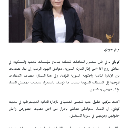
برجَم جودي
كوباني ـ
في ظل استمرار النقاشات المتعلقة بدمج المؤسسات المدنية والعسكرية في
مناطق روج آفا ضمن إطار الدولة السورية، تتواصل الجهود الرامية إلى بناء تفاهمات
بين الإدارة الذاتية والحكومة السورية المؤقتة، وفي هذا السياق، تتصاعد الانتقادات
الموجهة إلى السلطات السورية بسبب ما يُوصف باستمرار سياسات تهميش النساء
وإنكار دورهن ومكانتهن.
أكدت
مزكين خليل
، نائبة المجلس التنفيذي للإدارة الذاتية الديمقراطية في مدينة
كوباني، أن النساء ستواصلن نضالهن بإصرار من أجل تثبيت حضورهن وضمان
حقوقهن وهويتهن في سوريا المستقبل.