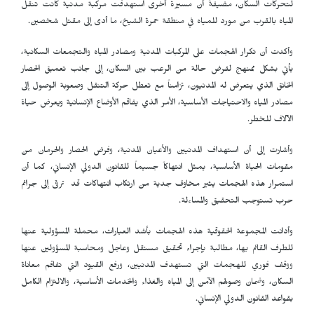
لتحركات السكان، مضيفةَ أن مسيرة أخرى استهدفت مركبة مدنية كانت تنقل
المياه بالقرب من مورد للمياه في منطقة حمرة الشيخ، ما أدى إلى مقتل شخصين.
وأكدت أن تكرار الهجمات على المركبات المدنية ومصادر المياه والتجمعات السكانية،
يأتي بشكل ممنهج لفرض حالة من الرعب بين السكان، إلى جانب تعميق الحصار
الخانق الذي يتعرض له المدنيون، تزامناً مع تعطل حركة التنقل وصعوبة الوصول إلى
مصادر المياه والاحتياجات الأساسية، الأمر الذي يفاقم الأوضاع الإنسانية ويعرض حياة
الآلاف للخطر.
وأشارت إلى أن استهداف المدنيين والأعيان المدنية، وفرض الحصار والحرمان من
مقومات الحياة الأساسية، يمثل انتهاكاً جسيماً للقانون الدولي الإنساني، كما أن
استمرار هذه الهجمات يثير مخاوف جدية من ارتكاب انتهاكات قد ترقى إلى جرائم
حرب تستوجب التحقيق والمساءلة.
وأدانت المجموعة الحقوقية هذه الهجمات بأشد العبارات، محملة المسؤولية عنها
للطرف القائم بها، مطالبة بإجراء تحقيق مستقل وعاجل ومحاسبة المسؤولين عنها
ووقف فوري للهجمات التي تستهدف المدنيين، ورفع القيود التي تفاقم معاناة
السكان، وضمان وصولهم الآمن إلى المياه والغذاء والخدمات الأساسية، والالتزام الكامل
بقواعد القانون الدولي الإنساني.