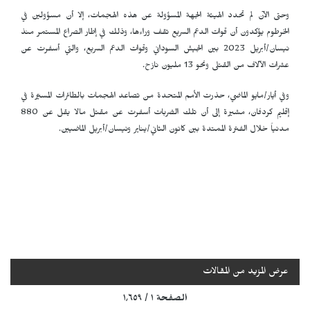
وحتى الآن لم تحدد الهيئة الجهة المسؤولة عن هذه الهجمات، إلا أن مسؤولين في
الخرطوم يؤكدون أن قوات الدعم السريع تقف وراءها، وذلك في إطار الصراع المستمر منذ
نيسان/أبريل 2023 بين الجيش السوداني وقوات الدعم السريع، والتي أسفرت عن
عشرات الآلاف من القتلى ونحو 13 مليون نازح.
وفي أيار/مايو الماضي، حذرت الأمم المتحدة من تصاعد الهجمات بالطائرات المسيّرة في
إقليم كردفان، مشيرة إلى أن تلك الضربات أسفرت عن مقتل مالا يقل عن 880
مدنياً خلال الفترة الممتدة بين كانون الثاني/يناير ونيسان/أبريل الماضيين.
عرض المزيد من المقالات
الصفحة ١ / ١٬٦٥٩