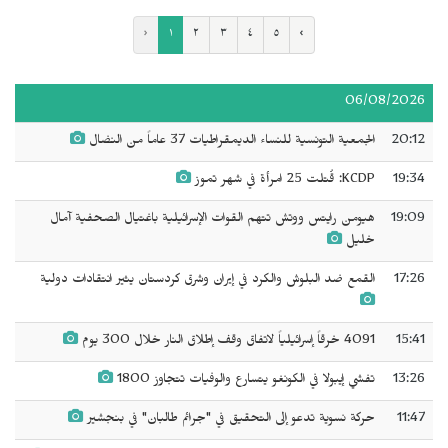
‹
١
٢
٣
٤
٥
›
06/08/2026
20:12
الجمعية التونسية للنساء الديمقراطيات 37 عاماً من النضال
19:34
KCDP: قُتلت 25 امرأة في شهر تموز
19:09
هيومن رايتس ووتش تتهم القوات الإسرائيلية باغتيال الصحفية آمال
خليل
17:26
القمع ضد البلوش والكرد في إيران وشرق كردستان يثير انتقادات دولية
15:41
4091 خرقاً إسرائيلياً لاتفاق وقف إطلاق النار خلال 300 يوم
13:26
تفشي إيبولا في الكونغو يتسارع والوفيات تتجاوز 1800
11:47
حركة نسوية تدعو إلى التحقيق في "جرائم طالبان" في بنجشير