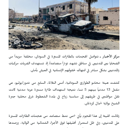
مركز الأخبار ـ
تتواصل الهجمات بالطائرات المسيّرة في السودان، مخلفةً مزيداً من
الضحايا بين المدنيين في مناطق تشهد توتراً متصاعداً، إذ تستهدف الضربات مركبات
والمدنيين بشكل مباشر في انتهاك لحقوقهم الإنسانية في العيش بأمان.
كشفت هيئة محامو الطوارئ السودانية، أمس الثلاثاء السابع من تموز/يوليو، عن
مقتل 13 مدنياً بينهم 5 نساء نتيجة استهداف طائرة مسيرة عربة مدنية كانت
تقل مواطنين في طريقهم إلى مناسبة زواج في بلدة الشعطوط شرق محلية جبرة
الشيخ بولاية شمال كردفان.
وقالت الهيئة إن هذا الهجوم يأتي ضمن نمط متصاعد من هجمات الطائرات المسيرة
على المدنيين، وفي ظل استمرار تحليقها فوق الأجزاء الشمالية من الولاية، ورصدها