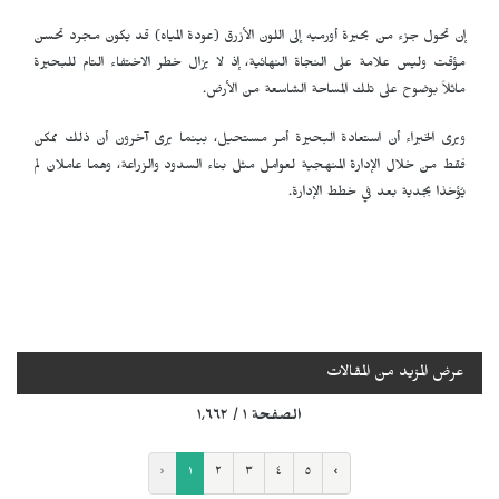
إن تحول جزء من بحيرة أورميه إلى اللون الأزرق (عودة المياه) قد يكون مجرد تحسن
مؤقت وليس علامة على النجاة النهائية، إذ لا يزال خطر الاختفاء التام للبحيرة
ماثلاً بوضوح على تلك المساحة الشاسعة من الأرض.
ويرى الخبراء أن استعادة البحيرة أمر مستحيل، بينما يرى آخرون أن ذلك ممكن
فقط من خلال الإدارة المنهجية لعوامل مثل بناء السدود والزراعة، وهما عاملان لم
يُؤخذا بجدية بعد في خطط الإدارة.
عرض المزيد من المقالات
الصفحة ١ / ١٬٦٦٢
‹
١
٢
٣
٤
٥
›