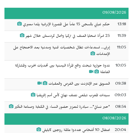
09/08/2026
13:18
حكم غيابي بالسجن 15 عاماً على المصورة الإيرانية يلدا معيري
11:39
25 امرأة ضحايا العنف في تركيا وشمال كردستان خلال شهر
11:05
إيران... استدعاءات تطال شخصيات فنية ومدنية بعد الاحتجاج على
الإعدامات
10:05
ندوة حوارية تبحث واقع المرأة اليمنية بين تحديات الحرب والمشاركة
الفاعلة
09:38
التسويق عبر الإنترنت بين الفرص والعقبات
09:03
سيدات المغرب تبلغن نصف نهائي كأس أمم إفريقيا
08:54
"حبر نسائي"… مبادرة لتعزيز حضور النساء في الكتابة وصناعة التأثير
08/08/2026
20:04
اعتقال 10 أشخاص هددوا عائلة روجين كابايش