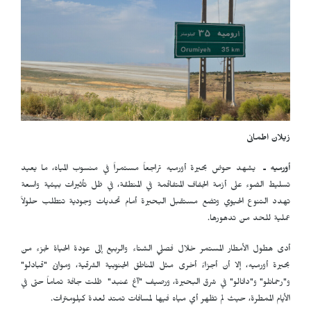
زيلان
اطمانی
أورميه ـ
يشهد حوض بحيرة أورميه تراجعاً مستمراً في منسوب المياه، ما يعيد
تسليط الضوء على أزمة الجفاف المتفاقمة في المنطقة، في ظل تأثيرات بيئية واسعة
تهدد التنوع الحيوي وتضع مستقبل البحيرة أمام تحديات وجودية تتطلب حلولاً
عملية للحد من تدهورها.
أدى هطول الأمطار المستمر خلال فصلي الشتاء والربيع إلى عودة الحياة لجزء من
بحيرة أورميه، إلا أن أجزاءً أخرى مثل المناطق الجنوبية الشرقية، وموانئ "قبادلو"
و"رحمانلو" و"دانالو" في شرق البحيرة، ورصيف "آغ غنبد" ظلت جافة تماماً حتى في
الأيام الممطرة، حيث لم تظهر أي مياه فيها لمسافات تمتد لعدة كيلومترات.