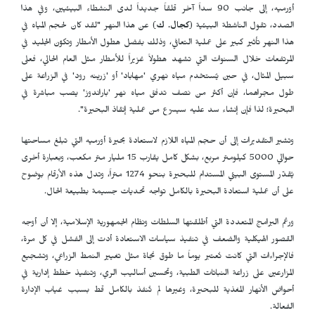
أورميه، إلى جانب 90 سداً آخر قلقاً جديداً لدى النشطاء البيئيين، وفي هذا
الصدد، تقول الناشطة البيئية (
كجال. ك
) عن هذا النهر "لقد كان لحجم المياه في
هذا النهر تأثير كبير على عملية التعافي، وذلك بفضل هطول الأمطار وتكوّن الجليد في
المرتفعات خلال السنوات التي تشهد هطولاً غزيراً للأمطار مثل العام الحالي، فعلى
سبيل المثال، في حين يُستخدم مياه نهري 'مهاباد' أو 'زرينه رود' في الزراعة على
طول مجراهما، فإن أكثر من نصف تدفق مياه نهر 'باراندوز' يصب مباشرة في
البحيرة؛ لذا فإن إنشاء سد عليه سيسرّع من عملية إنقاذ البحيرة".
وتشير التقديرات إلى أن حجم المياه اللازم لاستعادة بحيرة أورميه التي تبلغ مساحتها
حوالي 5000 كيلومتر مربع، بشكل كامل يقارب 15 مليار متر مكعب، وبعبارة أخرى
يُقدّر المستوى البيئي المستدام للبحيرة بنحو 1274 متراً، وتدل هذه الأرقام بوضوح
على أن عملية استعادة البحيرة بالكامل تواجه تحديات جسيمة بطبيعة الحال.
ورغم البرامج المتعددة التي أطلقتها السلطات ونظام الجمهورية الإسلامية، إلا أن أوجه
القصور الهيكلية والضعف في تنفيذ سياسات الاستعادة أدت إلى الفشل في كل مرة،
فالإجراءات التي كانت تُعتبر يوماً ما طوق نجاة مثل تغيير النمط الزراعي، وتشجيع
المزارعين على زراعة النباتات الطبية، وتحسين أساليب الري، وتنفيذ خطط إدارية في
أحواض الأنهار المغذية للبحيرة، وغيرها لم تُنفذ بالكامل قط بسبب غياب الإدارة
الفعالة.