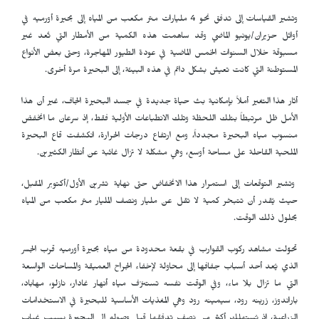
وتشير القياسات إلى تدفق نحو 4 مليارات متر مكعب من المياه إلى بحيرة أورميه في
أوائل حزيران/يونيو الماضي وقد ساهمت هذه الكمية من الأمطار التي تُعد غير
مسبوقة خلال السنوات الخمس الماضية في عودة الطيور المهاجرة، وحتى بعض الأنواع
المستوطنة التي كانت تعيش بشكل دائم في هذه البيئة، إلى البحيرة مرة أخرى.
أثار هذا التغير أملاً بإمكانية بث حياة جديدة في جسد البحيرة الجاف، غير أن هذا
الأمل ظل مرتبطاً بتلك اللحظة وتلك الانطباعات الأولية فقط، إذ سرعان ما انخفض
منسوب مياه البحيرة مجدداً، ومع ارتفاع درجات الحرارة، انكشفت قاع البحيرة
الملحية القاحلة على مساحة أوسع، وهي مشكلة لا تزال غائبة عن أنظار الكثيرين.
وتشير التوقعات إلى استمرار هذا الانخفاض حتى نهاية تشرين الأول/أكتوبر المقبل،
حيث يُقدر أن تتبخر كمية لا تقل عن مليار ونصف المليار متر مكعب من المياه
بحلول ذلك الوقت.
تحوّلت مشاهد ركوب القوارب في بقعة محدودة من مياه بحيرة أورميه قرب الجسر
الذي يُعد أحد أسباب جفافها إلى محاولة لإخفاء الجراح العميقة والمساحات الواسعة
التي ما تزال بلا ماء، وفي الوقت نفسه تستنزف مياه أنهار غادار، نازلو، مهاباد،
باراندوز، زرينه رود، سيمينه رود وهي المغذيات الأساسية للبحيرة في الاستخدامات