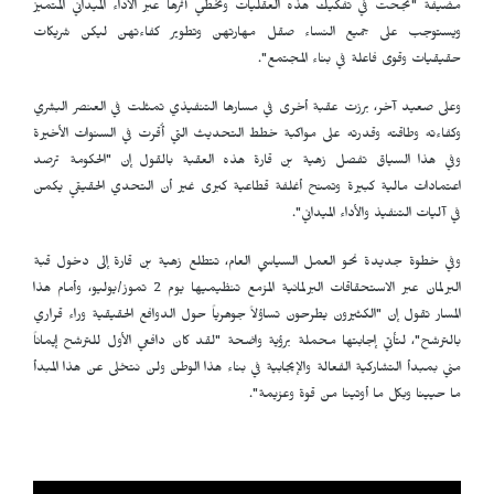
مضيفة "نجحت في تفكيك هذه العقليات وتخطي أثرها عبر الأداء الميداني المتميز
ويستوجب على جميع النساء صقل مهارتهن وتطوير كفاءتهن ليكن شريكات
حقيقيات وقوى فاعلة في بناء المجتمع".
وعلى صعيد آخر، برزت عقبة أخرى في مسارها التنفيذي تمثلت في العنصر البشري
وكفاءته وطاقته وقدرته على مواكبة خطط التحديث التي أُقرت في السنوات الأخيرة
وفي هذا السياق تفصل زهية بن قارة هذه العقبة بالقول إن "الحكومة ترصد
اعتمادات مالية كبيرة وتمنح أغلفة قطاعية كبرى غير أن التحدي الحقيقي يكمن
في آليات التنفيذ والأداء الميداني".
وفي خطوة جديدة نحو العمل السياسي العام، تتطلع زهية بن قارة إلى دخول قبة
البرلمان عبر الاستحقاقات البرلمانية المزمع تنظيميها يوم 2 تموز/يوليو، وأمام هذا
المسار تقول إن "الكثيرون يطرحون تساؤلاً جوهرياً حول الدوافع الحقيقية وراء قراري
بالترشح"، لتأتي إجابتها محملة برؤية واضحة "لقد كان دافعي الأول للترشح إيماناً
مني بمبدأ التشاركية الفعالة والإيجابية في بناء هذا الوطن ولن نتخلى عن هذا المبدأ
ما حيينا وبكل ما أوتينا من قوة وعزيمة".