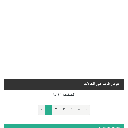
عرض المزيد من المقالات
الصفحة ١ / ٦٧
‹
١
٢
٣
٤
٥
›