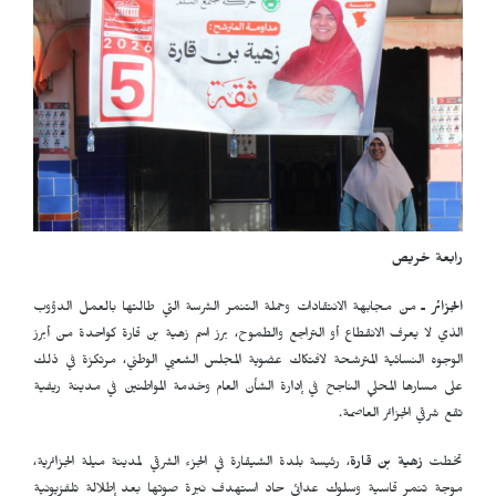
رابعة خريص
الجزائر ـ
من مجابهة الانتقادات وحملة التنمر الشرسة التي طالتها بالعمل الدؤوب
الذي لا يعرف الانقطاع أو التراجع والطموح، برز اسم زهية بن قارة كواحدة من أبرز
الوجوه النسائية المترشحة لافتكاك عضوية المجلس الشعبي الوطني، مرتكزة في ذلك
على مسارها المحلي الناجح في إدارة الشأن العام وخدمة المواطنين في مدينة ريفية
تقع شرقي الجزائر العاصمة.
تخطت
زهية بن قارة
، رئيسة بلدة الشيقارة في الجزء الشرقي لمدينة ميلة الجزائرية،
موجة تنمر قاسية وسلوك عدائي حاد استهدف نبرة صوتها بعد إطلالة تلفزيونية