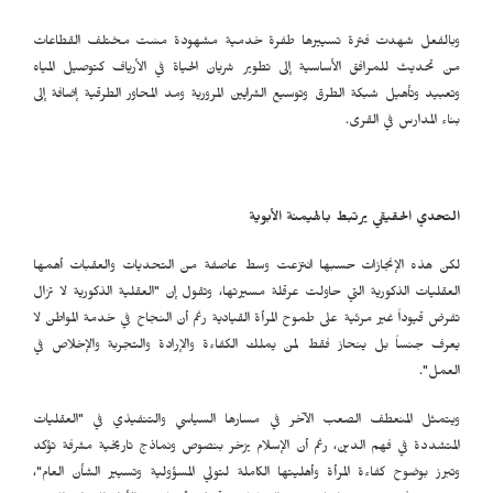
وبالفعل شهدت فترة تسييرها طفرة خدمية مشهودة مسَت مختلف القطاعات
من تحديث للمرافق الأساسية إلى تطوير شريان الحياة في الأرياف كتوصيل المياه
وتعبيد وتأهيل شبكة الطرق وتوسيع الشرايين المرورية ومد المحاور الطرقية إضافة إلى
بناء المدارس في القرى.
التحدي الحقيقي يرتبط بالهيمنة الأبوية
لكن هذه الإنجازات حسبها انتزعت وسط عاصفة من التحديات والعقبات أهمها
العقليات الذكورية التي حاولت عرقلة مسيرتها، وتقول إن "العقلية الذكورية لا تزال
تفرض قيوداً غير مرئية على طموح المرأة القيادية رغم أن النجاح في خدمة المواطن لا
يعرف جنساً بل ينحاز فقط لمن يملك الكفاءة والإرادة والتجربة والإخلاص في
العمل".
ويتمثل المنعطف الصعب الآخر في مسارها السياسي والتنفيذي في "العقليات
المتشددة في فهم الدين، رغم أن الإسلام يزخر بنصوص ونماذج تاريخية مشرفة تؤكد
وتبرز بوضوح كفاءة المرأة وأهليتها الكاملة لتولي المسؤولية وتسيير الشأن العام"،