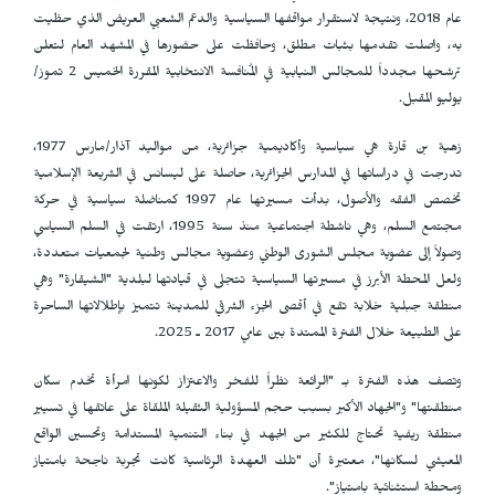
عام 2018، ونتيجة لاستقرار مواقفها السياسية والدعم الشعبي العريض الذي حظيت
به، واصلت تقدمها بثبات مطلق، وحافظت على حضورها في المشهد العام لتعلن
ترشحها مجدداً للمجالس النيابية في المُنافسة الانتخابية المقررة الخميس 2 تموز/
يوليو المقبل.
زهية بن قارة هي سياسية وأكاديمية جزائرية، من مواليد آذار/مارس 1977،
تدرجت في دراساتها في المدارس الجزائرية، حاصلة على ليسانس في الشريعة الإسلامية
تخصص الفقه والأصول، بدأت مسيرتها عام 1997 كمناضلة سياسية في حركة
مجتمع السلم، وهي ناشطة اجتماعية منذ سنة 1995، ارتقت في السلم السياسي
وصولاً إلى عضوية مجلس الشورى الوطني وعضوية مجالس وطنية لجمعيات متعددة،
ولعل المحطة الأبرز في مسيرتها السياسية تتجلى في قيادتها لبلدية "الشيقارة" وهي
منطقة جبلية خلابة تقع في أقصى الجزء الشرقي للمدينة تتميز بإطلالاتها الساحرة
على الطبيعة خلال الفترة الممتدة بين عامي 2017 ـ 2025.
وتصف هذه الفترة بـ "الرائعة نظراً للفخر والاعتزاز لكونها امرأة تخدم سكان
منطقتها" و"الجهاد الأكبر بسبب حجم المسؤولية الثقيلة الملقاة على عاتقها في تسيير
منطقة ريفية تحتاج للكثير من الجهد في بناء التنمية المستدامة وتحسين الواقع
المعيشي لسكانها"، معتبرة أن "تلك العهدة الرئاسية كانت تجربة ناجحة بامتياز
ومحطة استثنائية بامتياز".