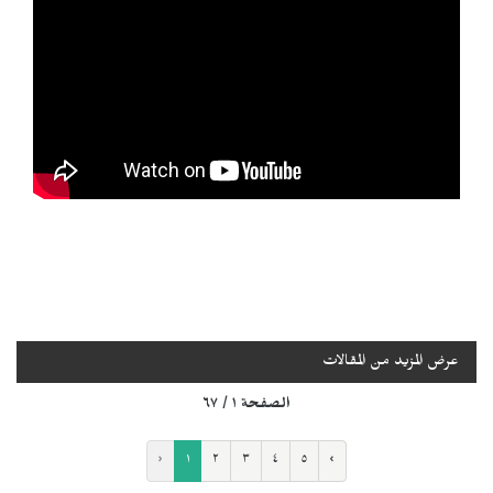
عرض المزيد من المقالات
الصفحة ١ / ٦٧
‹
١
٢
٣
٤
٥
›