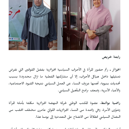
رابعة خريص
الجزائر ـ
رغم حضور المرأة في الأحزاب السياسية الجزائرية بفضل القوانين التي تفرض
تمثيلها داخل هياكل الأحزاب، إلا أن مشاركتها الفعلية ما تزال محدودة بسبب
تحديات بنيوية، أهمها عزوف النساء عن العمل السياسي نتيجة القيود الاجتماعية،
والأعباء الأسرية، وضعف برامج التأهيل السياسي.
راضية بوشمط
، عضوة المكتب الوطني لحركة النهضة الجزائرية مكلفة بأمانة المرأة
وشؤون الأسرة، وهي واحدة من النساء الجزائريات اللواتي عاصرن مختلف الحقب من
النضال السياسي انطلاقاً من الانفتاح على التعددية إلى يومنا هذا.