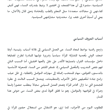
العمل السياسي، لم تحقق بعد تمثيلاً قوياً وفعالاً للمرأة في مختلف مستويات الحياة
السياسية، مشيرة إلى أن هذا الضعف في الحضور لا يرتبط بقدرات النساء، فهن أثبتن
كفاءتهن في مجالات متعددة مثل التعليم والطب والمحاماة وحتى المال والأعمال، ما
يعني أن أسباباً أخرى تقف وراء محدودية مشاركتهن السياسية.
أسباب العزوف السياسي
وترجع راضية بوشمط ابتعاد النساء عن العمل السياسي إلى ثلاثة أسباب رئيسية، أولها
ضعف الوعي بأهمية المشاركة المرأة سياسياً وضرورة توليها المبادرة لطرح قضاياها
داخل مؤسسات القرار، باعتبارها الأقدر على نقل واقعها الحقيقي، أما السبب الثاني
فهو نقص التدريب والتأهيل السياسي، إذ تفتقر الكثير من النساء للمعرفة الأساسية
بالدستور، القوانين، مهام المنتخب، إضافة إلى مهارات التواصل والخطابة، في ظل غياب
برامج جادة لتأهيلهن داخل الأحزاب والتنظيمات، ويتمثل السبب الثالث في نظرة
المجتمع التي ما تزال تحاصر المرأة وتعتبر العمل السياسي مجالاً يتطلب حضوراً واسعاً
وجرأة في المواجهة والتواصل، وهو ما يخلق تخوفاً لدى بعض النساء من خوض هذا
المسار.
المطلوب اليوم من الأحزاب، كما ترى، هو الانتقال من استغلال حضور المرأة في