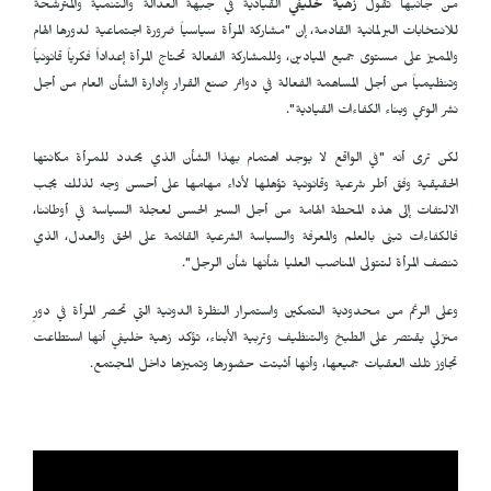
من جانبها تقول
زهية خليفي
القيادية في جبهة العدالة والتنمية والمترشحة
للانتخابات البرلمانية القادمة، إن "مشاركة المرأة سياسياً ضرورة اجتماعية لدورها الهام
والمميز على مستوى جميع الميادين، وللمشاركة الفعالة تحتاج المرأة إعداداً فكرياً قانونياً
وتنظيمياً من أجل المساهمة الفعالة في دوائر صنع القرار وإدارة الشأن العام من أجل
نشر الوعي وبناء الكفاءات القيادية".
لكن ترى أنه "في الواقع لا يوجد اهتمام بهذا الشأن الذي يحدد للمرأة مكانتها
الحقيقية وفق أطر شرعية وقانونية تؤهلها لأداء مهامها على أحسن وجه لذلك يجب
الالتفات إلى هذه المحطة الهامة من أجل السير الحسن لعجلة السياسة في أوطاننا،
فالكفاءات تبنى بالعلم والمعرفة والسياسة الشرعية القائمة على الحق والعدل، الذي
تنصف المرأة لتتولى المناصب العليا شأنها شأن الرجل".
وعلى الرغم من محدودية التمكين واستمرار النظرة الدونية التي تحصر المرأة في دورٍ
منزلي يقتصر على الطبخ والتنظيف وتربية الأبناء، تؤكد زهية خليفي أنها استطاعت
تجاوز تلك العقبات جميعها، وأنها أثبتت حضورها وتميزها داخل المجتمع.