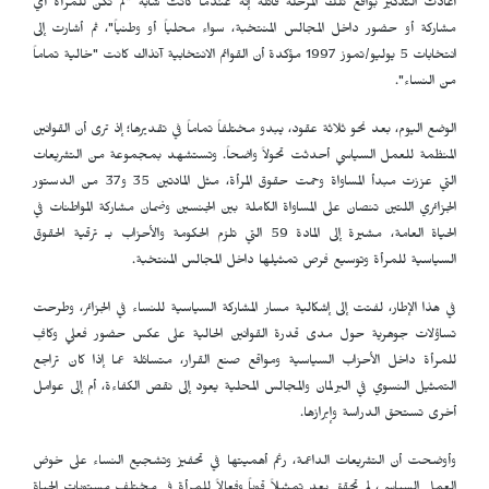
أعادت التذكير بواقع تلك المرحلة قائلة إنه عندما كانت شابة "لم تكن للمرأة أي
مشاركة أو حضور داخل المجالس المنتخبة، سواء محلياً أو وطنياً"، ثم أشارت إلى
انتخابات 5 يوليو/تموز 1997 مؤكدة أن القوائم الانتخابية آنذاك كانت "خالية تماماً
من النساء".
الوضع اليوم، بعد نحو ثلاثة عقود، يبدو مختلفاً تماماً في تقديرها؛ إذ ترى أن القوانين
المنظمة للعمل السياسي أحدثت تحولاً واضحاً. وتستشهد بمجموعة من التشريعات
التي عززت مبدأ المساواة وحمت حقوق المرأة، مثل المادتين 35 و37 من الدستور
الجزائري اللتين تنصان على المساواة الكاملة بين الجنسين وضمان مشاركة المواطنات في
الحياة العامة، مشيرة إلى المادة 59 التي تلزم الحكومة والأحزاب بـ ترقية الحقوق
السياسية للمرأة وتوسيع فرص تمثيلها داخل المجالس المنتخبة.
في هذا الإطار، لفتت إلى إشكالية مسار المشاركة السياسية للنساء في الجزائر، وطرحت
تساؤلات جوهرية حول مدى قدرة القوانين الحالية على عكس حضور فعلي وكافٍ
للمرأة داخل الأحزاب السياسية ومواقع صنع القرار، متسائلة عما إذا كان تراجع
التمثيل النسوي في البرلمان والمجالس المحلية يعود إلى نقص الكفاءة، أم إلى عوامل
أخرى تستحق الدراسة وإبرازها.
وأوضحت أن التشريعات الداعمة، رغم أهميتها في تحفيز وتشجيع النساء على خوض