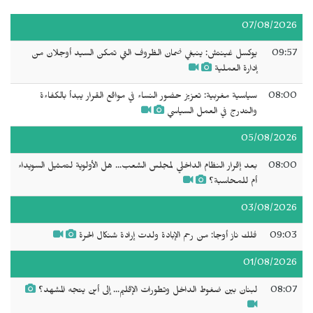
07/08/2026
09:57
يوكسل غينتش: ينبغي ضمان الظروف التي تمكن السيد أوجلان من
إدارة العملية
08:00
سياسية مغربية: تعزيز حضور النساء في مواقع القرار يبدأ بالكفاءة
والتدرج في العمل السياسي
05/08/2026
08:00
بعد إقرار النظام الداخلي لمجلس الشعب... هل الأولوية لتمثيل السويداء
أم للمحاسبة؟
03/08/2026
09:03
فلك ناز أوجا: من رحم الإبادة ولدت إرادة شنكال الحرة
01/08/2026
08:07
لبنان بين ضغوط الداخل وتطورات الإقليم... إلى أين يتجه المشهد؟