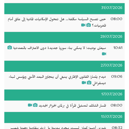
31/07/2026
08:00
حين تصبح السياسة مكلفة... هل تتحول الإمكانيات المادية إلى عائق أمام
المغربيات؟
29/07/2026
10:41
ميغان بوديت: لا يمكن بناء سوريا جديدة دون الاعتراف بالتعددية
27/07/2026
09:06
ديدم يلماز: القانون الإطاري ينبغي أن يتجاوز البعد الأمني ويؤسس لبناء
ديمقراطي
17/07/2026
08:00
المسار الشائك لتمثيل المرأة في برلمان الجزائر الجديد
15/07/2026
08:32
شيرين أوسو: كوباني ليست مجرد مدينة بل إرث مقاومة وهوية شعب