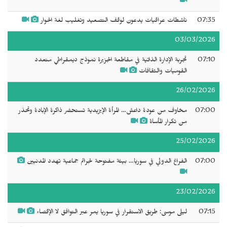
07:35
ناشطات عراقيات يدعون لوقف التصعيد وتغليب لغة الحوار
03/03/2026
07:10
تجربة الإدارة الذاتية في مقاطعة الجزيرة نموذج ديمقراطي متعدد
القوميات والثقافات
26/02/2026
07:00
مخاوف من عودة داعش… المرأة الإيزيدية تستحضر ذاكرة الإبادة وتحذر
من تكرار المأساة
25/02/2026
07:00
الفراغ الدولي في سوريا… بيئة مفتوحة لجرائم جماعية تهدد المدنيين
23/02/2026
07:15
ليلى موسى: طريق الاستقرار في سوريا يمر عبر التوافق لا الإقصاء