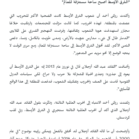
"الشرق الأوسط أصبح ساحة مستنزفة للعالم"
وأكدت روكن أحمد أن شعوب الشرق الأوسط كانت الضحية الأكبر للحروب التي
عصفت بالمنطقة. فهذه الحروب، كما قالت مزّقت المجتمعات وارتكبت خلالها
مجازر استهدفت هوية الشعوب وثقافتها، وفرضت التهجير القسري على الملايين
"الدمار طال كل شيء، مدارس سُوّيت بالأرض، ومدن خُرّبت بالكامل، ونساء دفعن
الثمن الأكبر. لقد تحوّل الشرق الأوسط إلى ساحة مستنزَفة للعالم، ومع مرور الوقت لا
يتجه الوضع إلا نحو مزيد من التدهور".
وأضافت "القائد عبد الله أوجلان قال في نوروز عام 2013 إنه على الشرق الأوسط أن
يعود إلى جذوره؛ وجذور الحياة المشتركة بلا حرب ولا صراع. لكن سياسات الدول
القومية قامت على العنف والحروب وتفكيك الشعوب، فدفعت المنطقة إلى هذا الواقع
المأساوي".
ولفتت روكن أحمد الانتباه إلى الحرب العالمية الثالثة، وذكّرت بقول القائد عبد الله
أوجلان الذي أكد أن الحرب العالمية الثالثة ستجري في الشرق الأوسط، وفي قلب
كردستان.
وأوضحت أن ما قاله القائد أوجلان قد تحقق بالفعل ويمكن رؤيته بوضوح "في عام