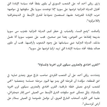
وترى روكن أحمد أنه على الشعب السوري أن يكون يقظاً تجاه سياسة الإبادة التي
تحاول الدولة التركية فرضها على سوريا "إذا توحّدت سوريا بكل مكوّناتها في مواجهة
حرب الإبادة المفروضة عليها، فستصبح نموذجاً للشرق الأوسط في الديمقراطية
واللامركزية".
وأضافت "وضع النساء والشباب في خطر كبير. الدولة التركية تقترب من سوريا
بذريعة إنقاذها من الفوضى، وهذا غير صحيح. يجب على شعوب سوريا ألا تقبل
بذلك. الدولة التركية تبني سياساتها على وجود الشعوب وأراضيها. يجب أن تكون
هناك يقظة تجاه سياسة الإبادة التي تريد تركيا فرضها على سوريا".
"القرن الحادي والعشرون سيكون قرن الحرية والمساواة"
وشدّدت روكن أحمد على أن الشعب الكردي صاحب تاريخ عريق وجذور ضاربة في
عمق المنطقة، مؤكدة أن المرحلة التي يمرّ بها اليوم مرحلة حساسة ومفصلية "نحن
كشعب كردي نعيش لحظة تاريخية. القرن الحادي والعشرون سيكون قرن الحرية
والمساواة. ولكي تتمكّن جميع مكوّنات الشرق الأوسط من العيش ضمن إطار ديمقراطي،
علينا نحن الكرد، أصحاب التاريخ العريق، أن نواصل طموحنا في العيش بسلام على
أرض كردستان".