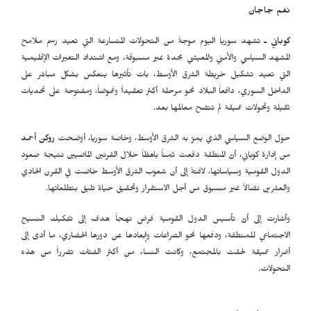
نغم جاجان
كوباني ـ
تشهد سوريا اليوم موجةً من التحولات المتسارعة التي تعيد رسم ملامح
المشهد السياسي والأمني والمعيشي بحدة غير مسبوقة، ومع اشتداد التغيرات الإقليمية
التي تعيد تشكيل خريطة الشرق الأوسط، بات تأثيرها ينعكس بشكل مباشر على
الداخل السوري، دافعاً البلاد نحو مرحلة أكثر تعقيداً وغموضاً، ومفتوحة على تحديات
ثقيلة وتحولات عميقة لم تتضح معالمها بعد.
حول الوضع السياسي الذي يمرّ به الشرق الأوسط، وخاصة سوريا، أوضحت
روكن أحمد
من إدارة كوباني، أنّ المنطقة دفعت ثمناً باهظاً خلال القرنين الماضيين نتيجة صعود
الدول القومية وسياساتها، لافتةً إلى أن شعوب الشرق الأوسط خاضت في القرن الحادي
والعشرين نضالاً غير مسبوق من أجل الاستقرار وتحقيق حياة تليق بتطلعاتها.
وأشارت إلى أنّ تأسيس الدول القومية فرض نهجاً هدف إلى تفكيك النسيج
الاجتماعي للمنطقة، ودفعها نحو الصراعات وإبعادها عن دورها الحضاري، ما أدى إلى
أضرار عميقة لحقت بالمجتمع، وكانت النساء من أكثر الفئات تضرراً من هذه
التحولات.