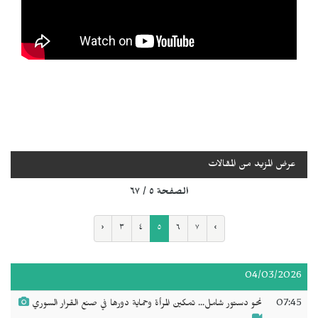
عرض المزيد من المقالات
الصفحة ٥ / ٦٧
‹
٣
٤
٥
٦
٧
›
04/03/2026
07:45
نحو دستور شامل... تمكين المرأة وحماية دورها في صنع القرار السوري