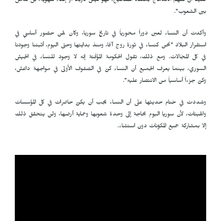
علينا أن نفهم الاندماج بمعناه الصحيح؛ فهو ليس ذوباناً أو إلغاءً للهوية، بل تكاملٌ
بين الشعوب".
وأكدت أن النساء لعبن دوراً محورياً في تاريخ سوريا، وكان لهن حضور أساسي في
استقرار البلاد "نحن كنساء في ثورة روج آفا، ومنذ بدايتها وحتى اليوم، أثبتنا وجودنا
في كل المجالات. ومع ذلك، تقول الحكومة المؤقتة إنه لا وجود للنساء في الجيش
السوري، بينما يعرف الجميع أن النساء كنّ في الصفوف الأولى في مواجهة داعش،
وكنّ جزءاً أساسياً من الانتصار عليه".
وشددت في ختام حديثها على أن النساء يجب أن يكنّ حاضرات في كل المؤسسات
والهيئات، لأن سوريا اليوم بحاجة إلى وحدة شعوبها وحماية أرضها، ولن يتحقق ذلك
إلا بمشاركة جميع المكوّنات دون استثناء.