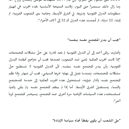
2000 شُنّ الهجوم على العراق. وفي عام 2014 استُهدف الموصل وشنكال وروج آفا،
وما زال ذلك مستمراً حتى اليوم. وكانت النتيجة الأساسية لهذه الحرب هي انهيار
منظومات الدول القومية ودورها. في الشرق الأوسط، وخاصة بين الشعوب العربية، تم
إنشاء 22 دولة، ثم قُسِّمت هذه الدول الـ 22 إلى آلاف الأجزاء".
"يجب أن يدير المجتمع نفسه بنفسه"
وأشارت روكن أحمد إلى أن الدول القومية لم تعد قادرة على حلّ مشكلات المجتمعات
"إذا كانت الحرب العالمية تُشنّ ضد الشعوب، فعندها يجب أن تتراجع أنظمة الدول
القومية، وأن يدير المجتمع نفسه بنفسه. لأن الدول القومية لا تستطيع حلّ
مشكلات المجتمعات، وعندما تصل إلى نهاية عمرها السياسي، يجب أن تنهار. وإذا نظّم
المجتمع نفسه وأدار شؤونه، فستتحول هذه الحرب العالمية إلى خدمة للمجتمع
والنساء ومستقبل الشرق الأوسط. أما إذا لم ينظم المجتمع نفسه ولم يكن واعياً،
فستُستخدم هذه السياسات الإبادية مرة أخرى ضد المجتمع، وسيخسر المجتمع قرناً
آخر".
"على الشعب أن يكون يقظاً تجاه سياسة الإبادة"