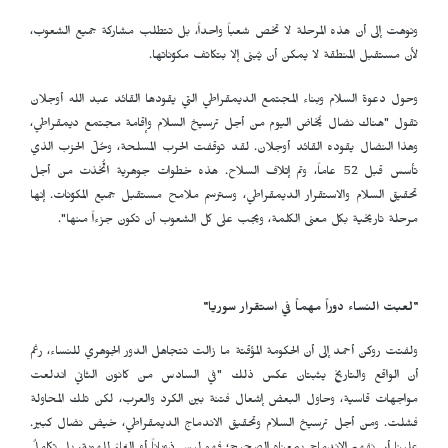
ونوهت إلى أن هذه المرحلة لا تخص شعباً واحداً، بل تتطلب مشاركة جميع الشعوب،
لأن مستقبل المنطقة لا يمكن أن يُبنى إلا بتكاتف مكوّناتها.
وحول دعوة السلام وبناء المجتمع الديمقراطي التي يقودها القائد عبد الله أوجلان
تقول "هناك نضال يُخاض اليوم من أجل ترسيخ السلام وإقامة مجتمع ديمقراطي،
وهذا النضال يقوده القائد أوجلان. لقد توقفت الحرب المسلحة، وحُلّ الحزب الذي
تأسس قبل 52 عاماً، وتم إتلاف السلاح. هذه خطوات جوهرية اتُّخذت من أجل
تحقيق السلام والاستقرار الديمقراطي، وسترسم ملامح مستقبل جميع المكوّنات. إنها
مرحلة تاريخية بكل معنى الكلمة، ويجب على كل الشعوب أن تكون جزءاً منها".
"لعبت النساء دوراً مهماً في استقرار سوريا"
ولفتت روكن أحمد إلى أن الحكومة المؤقتة ما زالت تتجاهل الدور الجوهري للنساء، رغم
أن الواقع والتاريخ يثبتان عكس ذلك "في السادس من كانون الثاني اندلعت
مواجهات قاسية، وحاول البعض إشعال فتنة بين الكرد والعرب، لكن تلك المحاولة
فشلت. ومن أجل ترسيخ السلام وتحقيق الاندماج الديمقراطي، خيض نضال كبير.