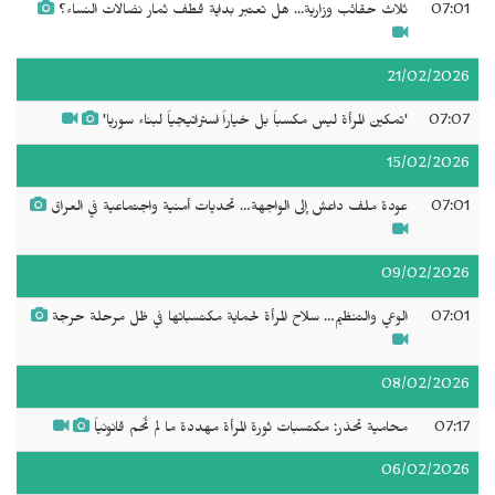
07:01
ثلاث حقائب وزارية... هل تعتبر بداية قطف ثمار نضالات النساء؟
21/02/2026
07:07
'تمكين المرأة ليس مكسباً بل خياراً استراتيجياً لبناء سوريا'
15/02/2026
07:01
عودة ملف داعش إلى الواجهة… تحديات أمنية واجتماعية في العراق
09/02/2026
07:01
الوعي والتنظيم… سلاح المرأة لحماية مكتسباتها في ظل مرحلة حرجة
08/02/2026
07:17
محامية تحذر: مكتسبات ثورة المرأة مهددة ما لم تُحم قانونياً
06/02/2026