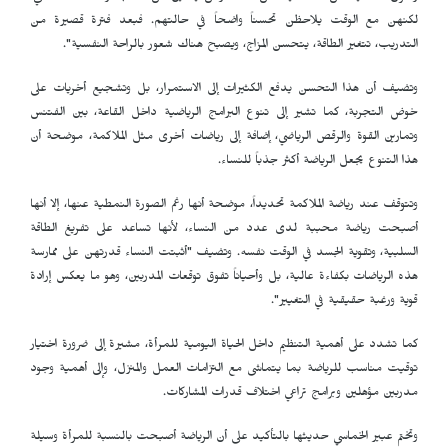
لكنهن مع الوقت يلاحظن تحسناً واضحاً في حالتهم. فبعد فترة قصيرة من
التدريب، تتغير الطاقة، يتحسن المزاج، ويصبح هناك شعور بالراحة النفسية".
وتضيف أن هذا التحسن يدفع الكثيرات إلى الاستمرار، بل وتشجيع أخريات على
خوض التجربة، كما تشير إلى تنوع البرامج الرياضية داخل القاعة، بين الفتنس
وتمارين القوة والرقص الرياضي، إضافة إلى رياضات أخرى مثل الملاكمة، موضحة أن
هذا التنوع يجعل الرياضة أكثر جذباً للنساء.
وتتوقف عند رياضة الملاكمة تحديداً، موضحة أنها رغم الصورة النمطية عنها، إلا أنها
أصبحت رياضة محببة لدى عدد من النساء، لأنها تساعد على تفريغ الطاقة
السلبية، وتقوية الجسد في الوقت نفسه. وتضيف "أثبتت النساء قدرتهن على ممارسة
هذه الرياضات بكفاءة عالية، بل وأحياناً تفوق توقعات المدربين، وهو ما يعكس إرادة
قوية ورغبة حقيقية في التغيير".
كما تشدد على أهمية التنظيم داخل الحياة اليومية للمرأة، مشيرة إلى ضرورة اختيار
توقيت مناسب للرياضة بما يتماشى مع التزامات العمل والمنزل، وإلى أهمية وجود
مدربين مؤهلين وبرامج تراعي اختلاف قدرات المشاركات.
وتختم عبير الخماسي حديثها بالتأكيد على أن الرياضة أصبحت بالنسبة للمرأة وسيلة