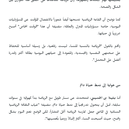
بطبيعتها تهتم بجسدها ومظهرها، وأن الرياضة تساعدها على تحقيق هذا التوازن بين
الشكل والصحة.
كما توضح أن القاعة الرياضية تمنحها أيضاً شعوراً بالانفصال المؤقت عن المسؤوليات
اليومية، خاصة مسؤوليات المنزل والعائلة، مضيفة أن هذا "الوقت الخاص" أصبح
ضرورياً في حياتها.
وتختم بالقول "الرياضة بالنسبة للنساء ليست رفاهية، بل وسيلة أساسية للحفاظ
على صحتهن النفسية والجسدية، وللعودة إلى حياتهن اليومية بطاقة أكبر وقدرة
أفضل على التحمل".
من هواية إلى نمط حياة دائم
أما
بثينة بن الخميسي
، فتتحدث عن مسار طويل مع الرياضة بدأ كهواية في سنوات
سابقة، قبل أن يتحول تدريجياً إلى نمط حياة دائم، مضيفة "غياب الثقافة الرياضية
النسائية في الماضي جعل ممارسة الرياضة أقل انتشاراً، لكن الوضع تغير اليوم بشكل
واضح، حيث أصبحت النساء أكثر إقبالاً ووعياً بأهميتها".