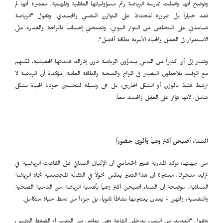
وتوضح أنها واصلت ممارسة الرياضة رغم مسؤولياتها العائلية والمهنية، معتبرة أنها لم
تعد خياراً بل ضرورة للحفاظ على التوازن النفسي والجسدي. وتقول "الرياضة
تساعدني على التخلص من التوتر اليومي، وتمنحني إحساساً بالراحة والقدرة على
الاستمرار في العمل والحياة الأسرية بطاقة أفضل".
وتشير إلى أن كثيراً من الناس يبدؤون الرياضة دون إدراك فائدتها الحقيقية، لكنهم
مع الوقت يلاحظون التغيير في المزاج والصحة والطاقة العامة، مؤكدة أن الرياضة لا
ترتبط فقط بالوزن أو الشكل الخارجي، بل هي وسيلة لتحسين جودة الحياة بشكل
شامل، لأنها تؤثر على العقل والجسد معاً.
النساء أصبحن أكثر وعياً وأقوى حضوراً
من جهتها، تؤكد المدربة
عبير الخماسي
أن الإقبال النسائي على القاعات الرياضية في
تزايد ملحوظ، معتبرة أن هذا التغير يعكس تحولاً في الثقافة المجتمعية تجاه الرياضة
النسائية، موضحة أن النساء أصبحن أكثر وعياً بأهمية الرياضة من الناحية الصحية
والنفسية، وأنهن لم يعدن يعتبرنها نشاطاً ثانوياً، بل جزءاً من نمط حياة متكامل.
وتقول "العديد من النساء يدخلن القاعة وهن يعانين من التعب أو الضغط النفسي،