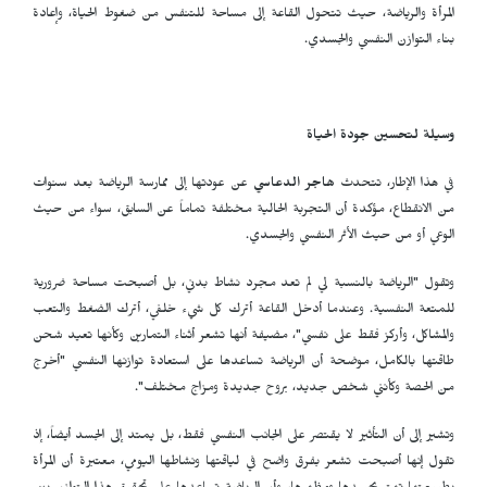
المرأة والرياضة، حيث تتحول القاعة إلى مساحة للتنفس من ضغوط الحياة، وإعادة
بناء التوازن النفسي والجسدي.
وسيلة لتحسين جودة الحياة
في هذا الإطار، تتحدث
هاجر الدعاسي
عن عودتها إلى ممارسة الرياضة بعد سنوات
من الانقطاع، مؤكدة أن التجربة الحالية مختلفة تماماً عن السابق، سواء من حيث
الوعي أو من حيث الأثر النفسي والجسدي.
وتقول "الرياضة بالنسبة لي لم تعد مجرد نشاط بدني، بل أصبحت مساحة ضرورية
للمتعة النفسية. وعندما أدخل القاعة أترك كل شيء خلفي، أترك الضغط والتعب
والمشاكل، وأركز فقط على نفسي"، مضيفة أنها تشعر أثناء التمارين وكأنها تعيد شحن
طاقتها بالكامل، موضحة أن الرياضة تساعدها على استعادة توازنها النفسي "أخرج
من الحصة وكأنني شخص جديد، بروح جديدة ومزاج مختلف".
وتشير إلى أن التأثير لا يقتصر على الجانب النفسي فقط، بل يمتد إلى الجسد أيضاً، إذ
تقول إنها أصبحت تشعر بفرق واضح في لياقتها ونشاطها اليومي، معتبرة أن المرأة