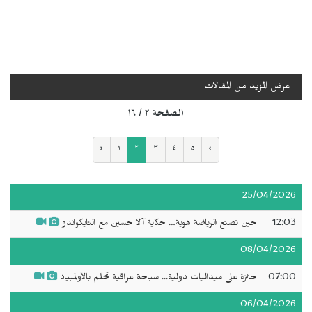
عرض المزيد من المقالات
الصفحة ٢ / ١٦
‹
١
٢
٣
٤
٥
›
25/04/2026
12:03
حين تصنع الرياضة هوية… حكاية آلا حسين مع التايكواندو
08/04/2026
07:00
حائزة على ميداليات دولية... سباحة عراقية تحلم بالأولمبياد
06/04/2026