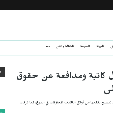
مل
البيئة
السياسة
الثقافة و الفن
ع
ول كاتبة ومدافعة عن حقوق
طى
ُلدت كريستين دي بيزان في مدينة البندقية في عام 1364، لتصبح بقلمها من أوائل الكاتبات المحترفات في التاريخ، كما عُرفت