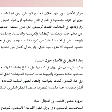
مركز الأخبار ـ
في أوروبا خلال العصور الوسطى، وهي فترة كانت ف
بيزان أن تترك بصمتها في التاريخ الأدبي بوصفها أول امرأة تعيش 
رغم ولادتها في البندقية، قضت كريستين دي بيزان معظم حياتها 
على تعليم جيد، وتعلمت الإيطالية والفرنسية واللاتينية، وتمك
وتزوجت وهي في الخامسة عشرة من عمرها، فقدت زوجها وهي في الخام
نفسها، اختارت ألا تتزوج مرة أخرى، وقررت أن تجعل من الكتابة م
إعادة النظر في الأحكام حول النساء
وركزت كريستين دي بيزان في كتاباتها على التاريخ والفلسفة والشعر،
منحتها مكانة متميزة، وأشهرها كتاب "مدينة السيدات" الذي أتمته ع
وفي هذا العمل، قامت بمراجعة وانتقاد الصور السلبية السائدة ع
أفكاراً متقدمة جداً بالنسبة لعصرها، منتقدةً الفكر الذكوري السائ
ضرورة حضور النساء في المجال العام
استخدمت كريستين دي بيزان فكرة "المدينة" كاستعارة، لتوضح 