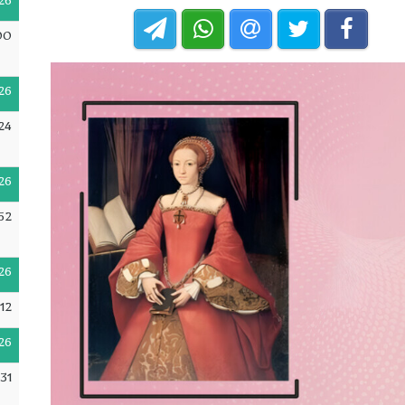
26
00
26
:24
26
52
26
12
26
31