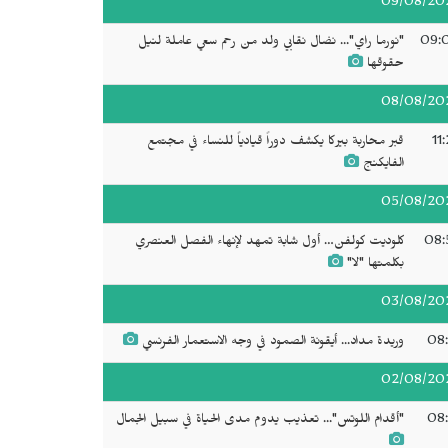
09/08/20
09:
"نورما راي"... نضال نقابي ولد من رحم سعي عاملة لنيل
حقوقها
08/08/20
11
قبر محاربة بيركا يكشف دوراً قيادياً للنساء في مجتمع
الفايكنج
05/08/20
08:
كلوديت كولفن… أول شابة تمهد لإنهاء الفصل العنصري
بكلمتها "لا"
03/08/20
08:
وريدة مداد... أيقونة الصمود في وجه الاستعمار الفرنسي
02/08/20
08:
"أقدام اللوتس"... تعذيب يدوم مدى الحياة في سبيل الجمال