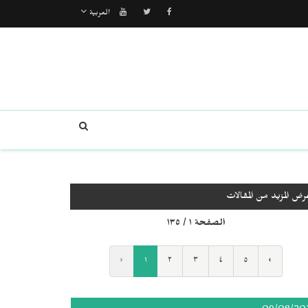
العربية
رض المزيد من المقالات
الصفحة ١ / ١٣٥
‹
١
٢
٣
٤
٥
›