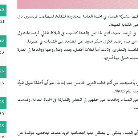
26
يها مشاركة النساء في الحياة العامة محدودة للغاية، استطاعت كريستين دي
21
من الكتابة كمهنة.
في فرنسا، حيث أتاح لها عمل والدها كطبيب في البلاط الملكي فرصة الحصول
26
نت من بناء رصيد فكري مبكر ميزها عن العديد من الفتيات في عصرها.
سة والعشرين، وكانت أماً لثلاثة أطفال، وبعد وفاة زوجها ووالدها في الفترة
33
هنة تعيل بها أسرتها.
26
 وأصبحت من أكثر كتّاب القرن الخامس عشر إنتاجاً، غير أن أعمالها حول المرأة
05
ام 1405.
ن النساء، ودافعت عن حقهن في التعليم والمشاركة في الحياة العامة، وقدمت
26
د.
39
26
أن النساء يمكن أن يشكلن بنية اجتماعية قوية عندما يتحدن، مؤكدةً على