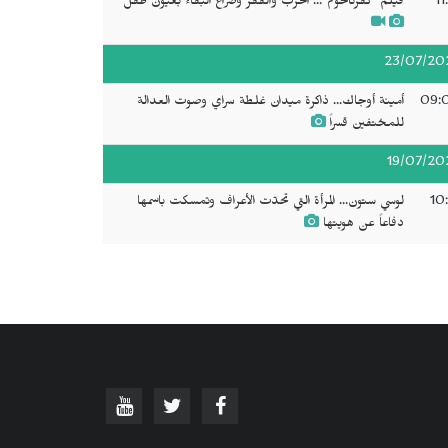
11
فيلم "كفرناحوم"... الحرب والفقر وصراع البقاء بعيون طفل
23/07/20
09:
أمينة أوجاك... ذاكرة ميدان غلطة سراي وصوت العدالة
للمختفين قسراً
19/07/20
10
لوسي ستون... المرأة التي تحدّت الأعراف وتمسكت باسمها
دفاعاً عن هويتها