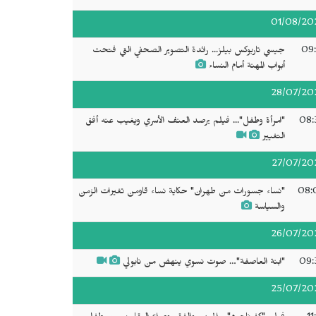
01/08/20
09:
جيسي تاربوكس بيلز... رائدة التصوير الصحفي التي فتحت
أبواب المهنة أمام النساء
28/07/20
08:
"امرأة وطفل"... فيلم يرصد العنف الأسري ويغيب عنه أفق
التغيير
27/07/20
08:
"نساء جسورات من طهران" حكاية نساء قاومن تغيرات الزمن
والسياسة
26/07/20
09:
"ابنة العاصفة"… صوت نسوي ينهض من نابولي
25/07/20