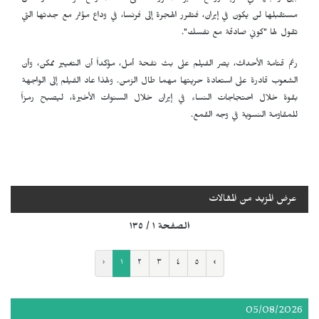
مستقبلها لن يكون في إيران، فتقرر الهجرة إلى فرنسا، في وداع مؤثر مع جدتها التي
تقول لها "كوني صادقة مع نفسك".
رغم قتامة الأحداث، يصر الفيلم على بث نفحة أمل، مؤكداً أن التغيير ممكن، وأن
الشعوب قادرة على استعادة حريتها مهما طال الزمن. ولهذا عاد الفيلم إلى الواجهة
بقوة خلال احتجاجات النساء في إيران خلال السنوات الأخيرة، ليصبح رمزاً
للمقاومة النسوية في وجه القمع.
عرض المزيد من المقالات
الصفحة ١ / ١٣٥
‹
١
٢
٣
٤
٥
›
05/08/2026