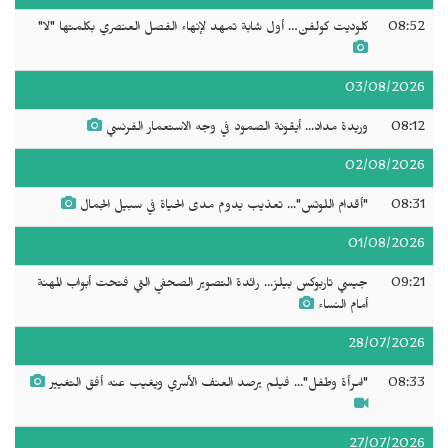
08:52
كلوديت كولفن… أول شابة تمهد لإنهاء الفصل العنصري بكلمتها "لا"
03/08/2026
08:12
وريدة مداد... أيقونة الصمود في وجه الاستعمار الفرنسي
02/08/2026
08:31
"أقدام اللوتس"... تعذيب يدوم مدى الحياة في سبيل الجمال
01/08/2026
09:21
جيسي تاربوكس بيلز... رائدة التصوير الصحفي التي فتحت أبواب المهنة
أمام النساء
28/07/2026
08:33
"امرأة وطفل"... فيلم يرصد العنف الأسري ويغيب عنه أفق التغيير
27/07/2026