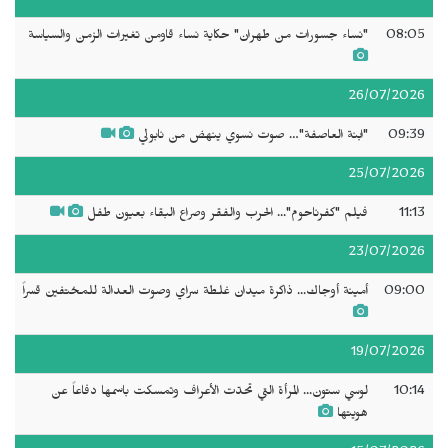
08:05
"نساء جسورات من طهران" حكاية نساء قاومن تغيرات الزمن والسياسة
26/07/2026
09:39
"ابنة العاصفة"… صوت نسوي ينهض من نابولي
25/07/2026
11:13
فيلم "كفرناحوم"... الحرب والفقر وصراع البقاء بعيون طفل
23/07/2026
09:00
أمينة أوجاك... ذاكرة ميدان غلطة سراي وصوت العدالة للمختفين قسراً
19/07/2026
10:14
لوسي ستون... المرأة التي تحدّت الأعراف وتمسكت باسمها دفاعاً عن
هويتها