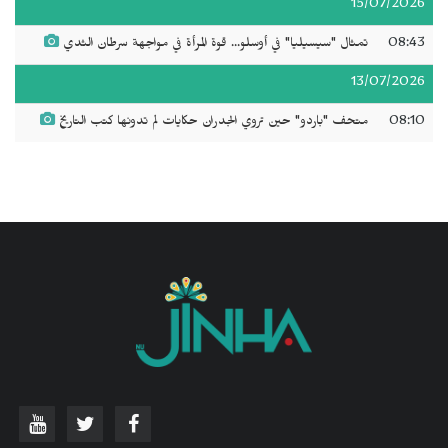
15/07/2026
08:43
تمثال "سيسيليا" في أوسلو... قوة المرأة في مواجهة سرطان الثدي
13/07/2026
08:10
متحف "باردو" حين تروي الجدران حكايات لم تدونها كتب التاريخ