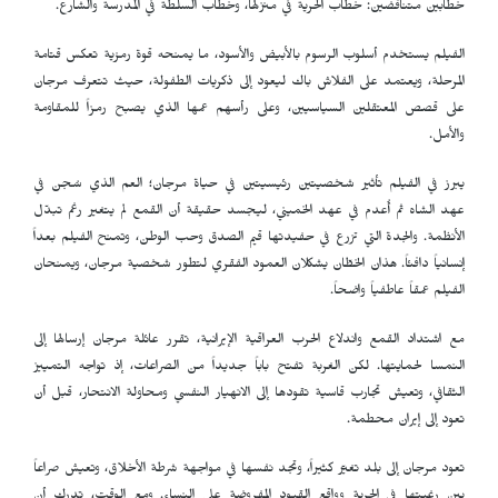
خطابين متناقضين: خطاب الحرية في منزلها، وخطاب السلطة في المدرسة والشارع.
الفيلم يستخدم أسلوب الرسوم بالأبيض والأسود، ما يمنحه قوة رمزية تعكس قتامة
المرحلة، ويعتمد على الفلاش باك ليعود إلى ذكريات الطفولة، حيث تتعرف مرجان
على قصص المعتقلين السياسيين، وعلى رأسهم عمها الذي يصبح رمزاً للمقاومة
والأمل.
يبرز في الفيلم تأثير شخصيتين رئيسيتين في حياة مرجان؛ العم الذي سُجن في
عهد الشاه ثم أُعدم في عهد الخميني، ليجسد حقيقة أن القمع لم يتغير رغم تبدّل
الأنظمة. والجدة التي تزرع في حفيدتها قيم الصدق وحب الوطن، وتمنح الفيلم بعداً
إنسانياً دافئاً. هذان الخطّان يشكلان العمود الفقري لتطور شخصية مرجان، ويمنحان
الفيلم عمقاً عاطفياً واضحاً.
مع اشتداد القمع واندلاع الحرب العراقية الإيرانية، تقرر عائلة مرجان إرسالها إلى
النمسا لحمايتها. لكن الغربة تفتح باباً جديداً من الصراعات، إذ تواجه التمييز
الثقافي، وتعيش تجارب قاسية تقودها إلى الانهيار النفسي ومحاولة الانتحار، قبل أن
تعود إلى إيران محطمة.
تعود مرجان إلى بلد تغيّر كثيراً، وتجد نفسها في مواجهة شرطة الأخلاق، وتعيش صراعاً
بين رغبتها في الحرية وواقع القيود المفروضة على النساء. ومع الوقت، تدرك أن