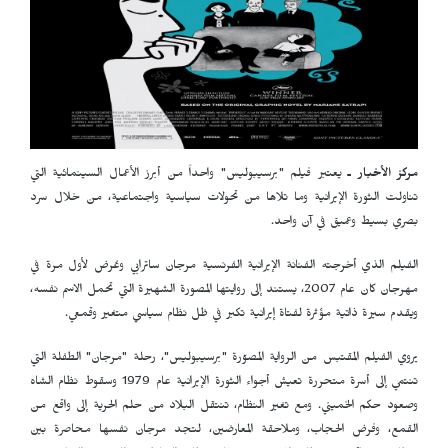
مركز الأخبار ـ
يعتبر فيلم "برسيبوليس" واحداً من أبرز الأعمال السينمائية التي
تناولت الثورة الإيرانية وما تلاها من تحولات سياسية واجتماعية، من خلال سرد
بصري بسيط وعميق في آن واحد.
الفيلم الذي أخرجته الفنانة الإيرانية الفرنسية مرجان ساترابي وعُرض لأول مرة في
مهرجان كان عام 2007، يستند إلى روايتها المصورة الشهيرة التي تحمل الاسم نفسه،
ويقدم سيرة ذاتية مؤثرة لفتاة إيرانية تكبر في ظل نظام سياسي متغير وقمعي.
يروي الفيلم المقتبس من الرواية المصوّرة "برسيبوليس"، رحلة "مرجان" الطفلة التي
تنتمي إلى أسرة متحررة تعيش أجواء الثورة الإيرانية عام 1979 وسقوط نظام الشاه
وصعود حكم الخميني. ومع تغير النظام، تنتقل البلاد من حلم الحرية إلى واقع من
القمع، وفرض الحجاب، وملاحقة المعارضين، لتجد مرجان نفسها محاصرة بين