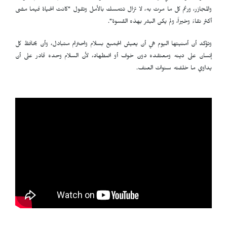
والمجازر، ورغم كل ما مرت به، لا تزال تتمسك بالأمل وتقول "كانت الحياة فيما مضى
أكثر نقاءً وخيراً، ولم يكن البشر بهذه القسوة".
وتؤكد أن أمنيتها اليوم هي أن يعيش الجميع بسلام واحترام متبادل، وأن يحافظ كل
إنسان على دينه ومعتقده دون خوف أو اضطهاد، لأن السلام وحده قادر على أن
يداوي ما خلفته سنوات العنف.