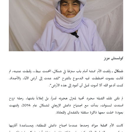
كولستان عزيز
شنكال
ـ وقفت الأم عمشة أمام باب منزلها في شنكال، انحنت ببطء، وقبّلت عتبته، ثم
قالت بصوت اختلطت فيه الدموع بالفرح "لقد عدت إلى أرض الآباء والأجداد.
كنت أدعو الله ألا أموت قبل أن أعود إلى هذه الأرض".
لم تكن تلك القبلة مجرد تحية لمنزل هجرته قسراً، بل إعلاناً بانتهاء رحلة نزوح
امتدت لسنوات، بدأت مع اجتياح داعش الإرهابي لشنكال عام 2014، وانتهت
بعودة حملت معها ذاكرة مثقلة بالفقدان والمعاناة.
كانت الأم
عمشة
مراد
وحدها عندما اجتاح داعش المنطقة، وبمساعدة أقاربها