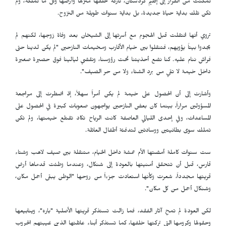
تمكنت من الفرار إلى إقليم كردستان، تاركة خلفها منزلها وأرضها وكل ما تملكه، ولم
تكن تلك بداية حياة جديدة، بل بداية سنوات طويلة من النزوح.
تروي أنها انتقلت قبل الهجوم مع أسرتها إلى الشيخان بعد وفاة زوجها، لكنهم لم
يجدوا بيتاً يؤويهم، فتنقلوا بين خيام الأقارب ومخيمات النازحين "لم يكن لدينا حتى
فراش ننام عليه. كنا نضع أحذيتنا تحت رؤوسنا، ونقضي ليالينا فوق حصيرة صغيرة
داخل خيمة لا تقي من برد الشتاء ولا من حر الصيف".
وأشارت إلى أن الحصول على خيمة لم يكن أمراً سهلاً، إذ اضطرت إلى مراجعة
المسؤولين مراراً، بينما كان بعض النازحين يواجهون صعوبات كبيرة في الحصول على
المساعدات، وفي إحدى الليالي العاصفة كانت الرياح تكاد تقتلع خيمتها، ولم تكن
تملك سوى بطانيتين ووسادتين لتدفئة أطفال العائلة.
ست سنوات كاملة أمضتها الأم عمشة داخل الخيام، متنقلة بين صيف لاهب وشتاء
قارس، قبل أن تتحقق أمنيتها بالعودة إلى شنكال، وعندما وطئت قدماها أرض
قريتها مجدداً، شعرت وكأنها استعادت جزءاً من روحها "الوطن يبقى أجمل مكان،
وشنكال أجمل من كل مكان".
لكن العودة لم تمحِ آثار الفقد، فما زالت تستذكر قريتها الأصلية "باره"، وينابيعها
وحقولها وكرومها التي تركتها خلفها، كما تستذكر أبناء عائلتها الذين غيبتهم الحروب