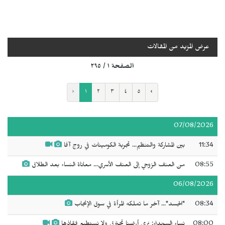
عرض المزيد من المقالات
الصفحة ١ / ٢٩٥
‹
١
٢
٣
٤
٥
›
07/08/2026
11:34
بين المشاركة والتنظيم... تجربة الكومينات في روج آفا
08:55
من العنف الزوجي إلى العنف الأسري... معاناة النساء بعد الطلاق
06/08/2026
08:34
"الجسد"... آخر ما تملكه المرأة في سوق الإنجاب
08:00
نساء السويداء: نرى أرضنا تحترق ولا نستطيع إنقاذها