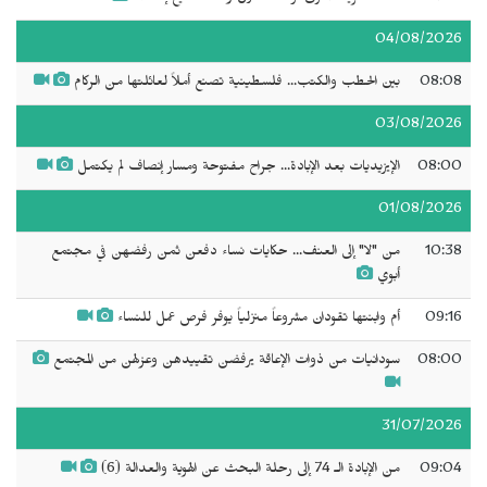
04/08/2026
08:08
بين الحطب والكتب... فلسطينية تصنع أملاً لعائلتها من الركام
03/08/2026
08:00
الإيزيديات بعد الإبادة... جراح مفتوحة ومسار إنصاف لم يكتمل
01/08/2026
10:38
من "لا" إلى العنف... حكايات نساء دفعن ثمن رفضهن في مجتمع
أبوي
09:16
أم وابنتها تقودان مشروعاً منزلياً يوفر فرص عمل للنساء
08:00
سودانيات من ذوات الإعاقة يرفضن تقييدهن وعزلهن من المجتمع
31/07/2026
09:04
من الإبادة الـ 74 إلى رحلة البحث عن الهوية والعدالة (6)