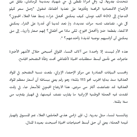
تتحدث
بدرية. ل
، وهي امرأة تقطن في حيّ شهیاد بمدينة كرماشان، بقلق عن
الأوضاع الاقتصادية الراهنة وتأثيرها على تغذية أطفالها، فتقول "وصل سعر كيلو
الدجاج إلى 400 ألف تومان. كيف يمكنني تحمّل شراءه وسط هذا الغلاء الجنوني؟
كل شيء تضاعف ثمنه مرات عديدة، ولم تعد لدينا أي قدرة على الشراء. يمكنني
الاكتفاء بقطعة خبز وأتحمّل الجوع، لكن ماذا عن أطفالي؟ إنهم صغار وأبرياء. إلى متى
يمكنني أن أواسيهم بوجبة لذيذة وأخدعهم؟ ".
هذه الأم ليست إلا واحدة من آلاف النساء اللواتي أصبحن خلال الأشهر الأخيرة
عاجزات عن تأمين أبسط متطلبات الحياة لأطفالهن تحت وطأة التضخم الجامح.
وبحسب البيانات الصادرة عن مركز الإحصاء الإيراني، بلغت نسبة التضخم في المواد
الغذائية منذ بداية الحرب نحو 115 بالمئة؛ وهو رقم يعني ببساطة أن أسعار معظم المواد
الغذائية قد تضاعفت أكثر من مرتين. هذا الارتفاع الجنوني للأسعار جاء في وقت
فقدت فيه العملة الوطنية الإيرانية ما يقارب نصف قيمتها، في انهيار يقترب من
مئة بالمئة.
وبالنسبة لنساء مثل بدرية. ل، فإن تزامن هذين العاملين؛ الغلاء غير المسبوق وانهيار
قيمة العملة، يعني أن حتى أبسط احتياجات الحياة أصبحت بعيدة المنال.