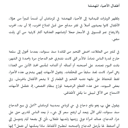
أطفال الأحياء المهمّشة
وتُظهر الزيارات الميدانية إلى الأحياء المهمّشة في كرماشان أن قسماً كبيراً من هؤلاء
الأطفال كانوا يعيشون أصلاً في فقر مدقع حتى قبل اندلاع الحرب، إلا أن بدء الحرب
والارتفاع غير المسبوق في الأسعار جعلا أوضاعهم الغذائية أكثر كارثية من أي وقت
مضى.
في كثير من العائلات، اختفى اللحم من المائدة منذ سنوات، بعدما تحوّل إلى سلعة
خارج قدرة الناس تماماً. فالأسر التي كانت تشتري لحم الدجاج مرة واحدة في الشهر،
باتت اليوم تعتمد على أجنحته أو أعناقه أو أقدامه لتأمين الحدّ الأدنى من الغذاء؛
وهي أجزاء كانت تُعدّ سابقاً من المخلّفات. وتقول الأمهات إنهن يشترين هذه الأجزاء
فقط للحفاظ على نكهة تشبه اللحم في الطعام كي لا يشعر الأطفال بالحرمان. وفي
بعض البيوت، حتى هذه القطع الرخيصة تُوزَّع بنظام الحصص، إذ تفضّل الأمهات
الامتناع عن الأكل ليبقى ما يكفي لأطفالهن.
ويقول
علي. ن،
وهو بائع دجاج في حيّ كرناجي بمدينة كرماشان "أعمل في بيع الدجاج
منذ سنوات، لكن الآن وبعد أن ارتفع سعر كل شيء، لم يعد الناس قادرين حتى على
شراء الدجاج. هناك امرأة توفي زوجها ولديها طفلان، تأتي كل بضعة أيام وتتوسل إليّ
أن أحتفظ لها بأرجل الدجاج وأجنحته لتطبخ لأطفالها. ماذا يمكنها أن تفعل؟ إنها