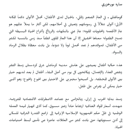
ساره بورخزري
كرماشان ـ
في العالم الصغير والمليء بالخيال لدى الأطفال، تحتلّ الألوان دائماً المكانة
الأولى؛ ألوان تتلألأ في رسوماتهم وتعيش في أحلامهم، لكن أكثر ما يملأ عالمهم هو
عالم الأطعمة والحلويات الملونة؛ عالم غنيّ بالنكهات والروائح وأفراح الحياة البسيطة التي
تمنح الطفولة معناها الحقيقي إلا أن هذا العالم الملوّن انطفأ منذ زمن بالنسبة لكثير
من الأطفال، فموائدهم لم تعد تحمل لوناً ولا تنوّعاً، بل باتت مغطّاة بظلال الرماد
والسواد.
هذه حكاية أطفال يعيشون على هامش مدينة كرماشان شرق كردستان وسط الفقر
ونقص الغذاء والإهمال، ويكافحون كل يوم من أجل البقاء. أطفال لم يعد لديهم خيار
بين الألوان المختلفة، بل أصبحوا مجبرين على الاختيار بين الجوع والجوع؛ وهو أقسى
خيار يمكن أن يُفرض على طفل.
ومنذ بداية الحرب في إيران، وبالتزامن مع تصاعد الاضطرابات الاقتصادية المفروضة،
شهدت أسعار المواد الغذائية ارتفاعاً حاداً وغير مسبوق، كما أدّى انهيار قيمة العملة
الوطنية في ظلّ حكم الجمهورية الإسلامية الإيرانية إلى تراجع القدرة الشرائية للسكان
إلى أدنى مستوياتها، حتى باتت كثير من العائلات عاجزة عن تأمين أبسط احتياجات
الحياة.