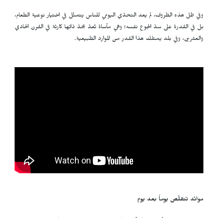
وفي ظل هذه الظروف، لم يعد التحدّي اليومي للناس يتمثّل في اختيار نوعية الطعام،
بل في القدرة على سدّ الجوع نفسه؛ وهي مأساة تُعدّ بحدّ ذاتها كارثة في القرن الحادي
والعشرين، وفي بلد يمتلك هذا القدر من الموارد الطبيعية.
موائد تتقلّص يوماً بعد يوم