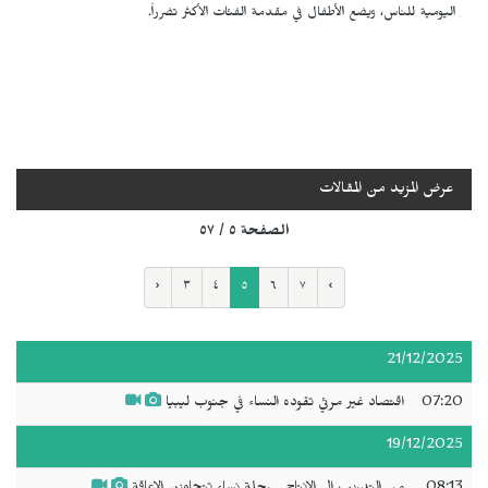
اليومية للناس، ويضع الأطفال في مقدمة الفئات الأكثر تضرراً.
عرض المزيد من المقالات
الصفحة ٥ / ٥٧
‹
٣
٤
٥
٦
٧
›
21/12/2025
07:20
اقتصاد غير مرئي تقوده النساء في جنوب ليبيا
19/12/2025