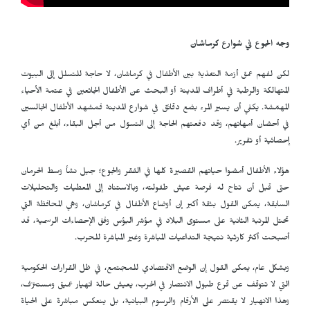
وجه الجوع في شوارع كرماشان
لكن لفهم عمق أزمة التغذية بين الأطفال في كرماشان، لا حاجة للتسلل إلى البيوت
المتهالكة والرطبة في أطراف المدينة أو البحث عن الأطفال الجائعين في عتمة الأحياء
المهمّشة. يكفي أن يسير المرء بضع دقائق في شوارع المدينة فمشهد الأطفال الجالسين
في أحضان أمهاتهم، وقد دفعتهم الحاجة إلى التسوّل من أجل البقاء، أبلغ من أي
إحصائية أو تقرير.
هؤلاء الأطفال أمضوا حياتهم القصيرة كلها في الفقر والجوع؛ جيل نشأ وسط الحرمان
حتى قبل أن تتاح له فرصة عيش طفولته، وبالاستناد إلى المعطيات والتحليلات
السابقة، يمكن القول بثقة أكبر إن أوضاع الأطفال في كرماشان، وهي المحافظة التي
تحتل المرتبة الثانية على مستوى البلاد في مؤشر البؤس وفق الإحصاءات الرسمية، قد
أصبحت أكثر كارثية نتيجة التداعيات المباشرة وغير المباشرة للحرب.
وبشكل عام، يمكن القول إن الوضع الاقتصادي للمجتمع، في ظل القرارات الحكومية
التي لا تتوقف عن قرع طبول الانتصار في الحرب، يعيش حالة انهيار عميق ومستنزف،
وهذا الانهيار لا يقتصر على الأرقام والرسوم البيانية، بل ينعكس مباشرة على الحياة