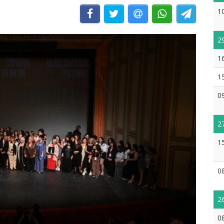
1
2
1
1
0
2
1
0
2
0