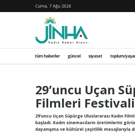
Cuma, 7 Ağu 2026
tüm haberler
güncel
siyaset
toplum/yaş
29’uncu Uçan Sü
Filmleri Festiva
29’uncu Uçan Süpürge Uluslararası Kadın Filmle
başladı. Kadın sinemacıların üretimlerini görünü
dayanışma ve kültürel çeşitlilik mesajlarıyla d