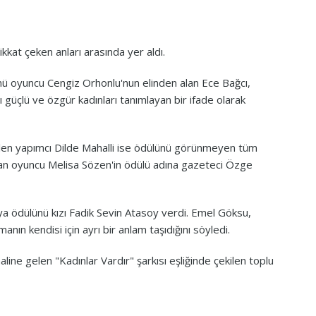
kkat çeken anları arasında yer aldı.
nü oyuncu Cengiz Orhonlu'nun elinden alan Ece Bağcı,
güçlü ve özgür kadınları tanımlayan bir ifade olarak
ilen yapımcı Dilde Mahalli ise ödülünü görünmeyen tüm
yan oyuncu Melisa Sözen'in ödülü adına gazeteci Özge
a ödülünü kızı Fadik Sevin Atasoy verdi. Emel Göksu,
manın kendisi için ayrı bir anlam taşıdığını söyledi.
line gelen "Kadınlar Vardır" şarkısı eşliğinde çekilen toplu