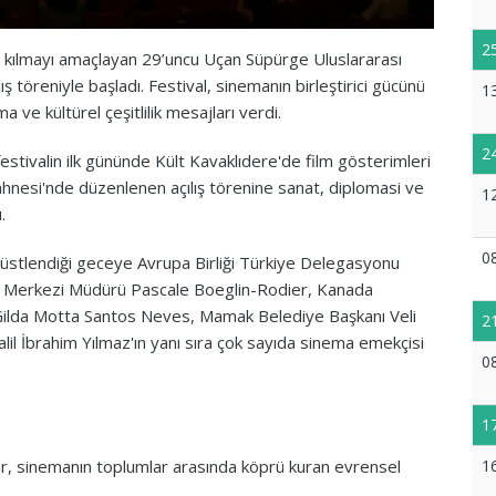
2
r kılmayı amaçlayan 29’uncu Uçan Süpürge Uluslararası
ış töreniyle başladı. Festival, sinemanın birleştirici gücünü
1
a ve kültürel çeşitlilik mesajları verdi.
2
festivalin ilk gününde Kült Kavaklıdere'de film gösterimleri
hnesi'nde düzenlenen açılış törenine sanat, diplomasi ve
1
.
0
u üstlendiği geceye Avrupa Birliği Türkiye Delegasyonu
tür Merkezi Müdürü Pascale Boeglin-Rodier, Kanada
i Gilda Motta Santos Neves, Mamak Belediye Başkanı Veli
2
l İbrahim Yılmaz'ın yanı sıra çok sayıda sinema emekçisi
0
1
1
ar, sinemanın toplumlar arasında köprü kuran evrensel