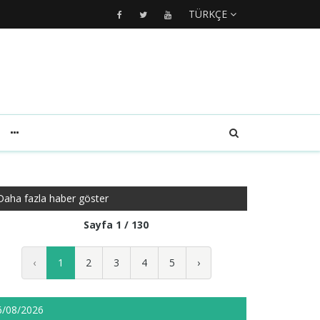
TÜRKÇE
Daha fazla haber göster
Sayfa 1 / 130
‹
1
2
3
4
5
›
6/08/2026