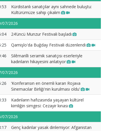
0:53
Kürdistanlı sanatçılar aynı sahnede buluştu:
Kültürümüze sahip çıkalım
9/07/2026
6:04
24’üncü Munzur Festivali başladı
5:25
Qamişlo'da Buğday Festivali düzenlendi
9:46
Silêmanîli seramik sanatçısı eserleriyle
kadınların hikayesini anlatıyor
7/07/2026
5:26
‘Konferansın en önemli kararı Rojava
Sinemacılar Birliği'nin kurulması oldu’
8:33
Kadınların hafızasında yaşayan kültürel
kimliğin simgesi: Cezayir kınası
6/07/2026
8:17
Genç kadınlar yasak dinlemiyor: Afganistan