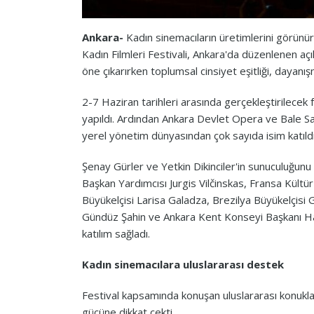
Ankara-
Kadın sinemacıların üretimlerini görünü
Kadın Filmleri Festivali, Ankara'da düzenlenen açıl
öne çıkarırken toplumsal cinsiyet eşitliği, dayanışm
2-7 Haziran tarihleri arasında gerçekleştirilecek 
yapıldı. Ardından Ankara Devlet Opera ve Bale Sa
yerel yönetim dünyasından çok sayıda isim katıldı
Şenay Gürler ve Yetkin Dikinciler'in sunuculuğun
Başkan Yardımcısı Jurgis Vilčinskas, Fransa Kül
Büyükelçisi Larisa Galadza, Brezilya Büyükelçis
Gündüz Şahin ve Ankara Kent Konseyi Başkanı Hali
katılım sağladı.
Kadın sinemacılara uluslararası destek
Festival kapsamında konuşan uluslararası konukl
gücüne dikkat çekti.