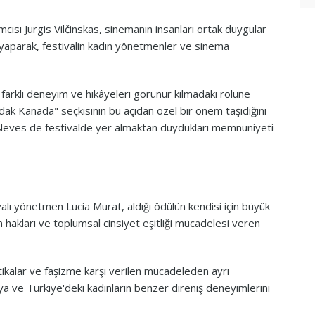
ısı Jurgis Vilčinskas, sinemanın insanları ortak duygular
 yaparak, festivalin kadın yönetmenler ve sinema
farklı deneyim ve hikâyeleri görünür kılmadaki rolüne
dak Kanada" seçkisinin bu açıdan özel bir önem taşıdığını
s Neves de festivalde yer almaktan duydukları memnuniyeti
yalı yönetmen Lucia Murat, aldığı ödülün kendisi için büyük
ın hakları ve toplumsal cinsiyet eşitliği mücadelesi veren
tikalar ve faşizme karşı verilen mücadeleden ayrı
a ve Türkiye'deki kadınların benzer direniş deneyimlerini