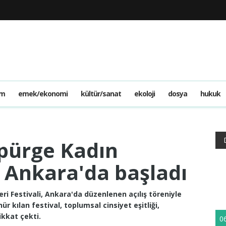
am
emek/ekonomi
kültür/sanat
ekoloji
dosya
hukuk
pürge Kadın
li Ankara'da başladı
ri Festivali, Ankara'da düzenlenen açılış töreniyle
r kılan festival, toplumsal cinsiyet eşitliği,
ikkat çekti.
0