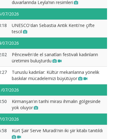
duvarlarında Leyla’nın resimleri
5/07/2026
3:18
UNESCO'dan Sebastia Antik Kenti'ne çifte
tescil
4/07/2026
2:02
Pêncewên'de el sanatları festivali kadınların
üretimini buluşturdu
8:27
Tunuslu kadınlar: Kültür mekanlarına yönelik
baskılar mücadelemizi büyütüyor
1/07/2026
8:50
Kirmanşan'ın tarihi mirası ihmalin gölgesinde
yok oluyor
7/07/2026
6:58
Kürt Şair Serve Muradi'nin iki şiir kitabı tanıtıldı