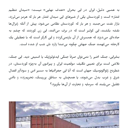
به همین دلیل، ایران در این بحران «هدف نهایی» نیست؛ «میدان تنظیم
فشار» است و کوردستان یکی از شیرهای این میدان فشار. هر بار که هرمز می‌لرزد،
بازار نفت می‌جنبد و هر بار که کوردستان نظامی می‌شود، پیش از آنکه ژنرال‌ها
نقشه بکشند، این کولبر است که در برف می‌افتد، این زن کوردند که چشم به
جاده‌ای می‌دوزد که همسرش از آن بازنمی‌گردد و این کارگر است که با تعطیلی یک
کارخانه می‌فهمد جنگ جهانی چگونه بی‌صدا وارد نان شب او شده است
.
بنابراین، جنگ اخیر را نمی‌توان صرفاً جنگی ایدئولوژیک یا امنیتی دید. این جنگ،
تلاشی است برای تعیین تکلیف موقعیت ایران و پیرامون آن به‌ویژه کوردستان، در
شطرنج ژئواکونومیک جهان است که آیا این جغرافیاها به مسیر امن و سودآور اتصال
شرق و غرب بدل می‌شوند، یا همچنان به مناطق پرریسک، تحریم‌زده و ناامن
تقلیل می‌یابند که سرمایه و تجارت از آن‌ها بگریزد؟