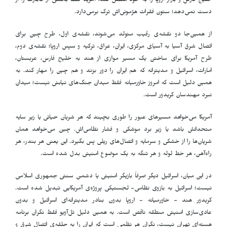
خلیج فارس و بازار اروپا را به خود متصل کند، آمریکا فقط بخشی از تجارت را از
دست نمی‌دهد؛ ستون فقرات هژمونی‌اش ترک برمی‌دارد
.
از همین‌جا دو نقشه‌ی رقیب متولد می‌شوند، نقشه‌ی اول، طرح چین برای
اتصال شرق آسیا به آسیای مرکزی، ایران، عراق، ترکیه و سپس اروپا؛ نقشه‌ی دوم،
طرح آمریکا برای ساختن یک مسیر موازی از هند به خلیج فارس، عربستان،
امارات، اسرائیل و مدیترانه که هم ایران را دور بزند و هم چین را مهار کند. به
همین دلیل است که امروز خاورمیانه فقط میدان جنگ‌های نیابتی نیست؛ میدان
نبرد مهندسان کریدور است
.
آمریکا می‌خواهد مسیرهای عبور را طوری بچیند که هر شریان حیاتی یا زیر سایه
متحدانش باشد یا زیر برد موشکی و فشار نظامی‌اش. چین می‌خواهد همان
شریان‌ها را از خشکی و سرمایه و اتصال‌های ریلی پس بگیرد. این یعنی هر بندر، هر
راه‌آهن، هر خط لوله و هر تنگه به یک موضوع امنیتی بدل شده است
.
در این میان، اسرائیل دیگر صرفاً بازیگر امنیتی یا دشمن سنتی جمهوری اسلامی
نیست؛ اسرائیل به بازوی نظامی- لجستیکی پروژه‌ی آمریکایی تبدیل شده است.
کریدور هند - خاورمیانه - اروپا بدون بنادر مدیترانه‌ای اسرائیل و بدون
عادی‌سازی امنیتی منطقه ناقص است. به همین دلیل تل‌آویو فقط نگران برنامه
هسته‌ای تهران نیست، نگران هر نظمی است که ایران را به حلقه‌ی اتصال شرق و