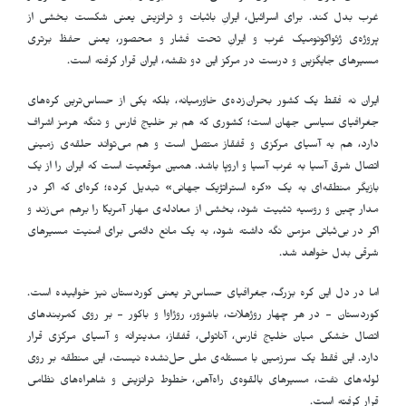
غرب بدل کند. برای اسرائیل، ایرانِ باثبات و ترانزیتی یعنی شکست بخشی از
پروژه‌ی ژئواکونومیک غرب و ایرانِ تحت فشار و محصور، یعنی حفظ برتری
مسیرهای جایگزین و درست در مرکز این دو نقشه، ایران قرار گرفته است
.
ایران نه فقط یک کشور بحران‌زده‌ی خاورمیانه، بلکه یکی از حساس‌ترین گره‌های
جغرافیای سیاسی جهان است؛ کشوری که هم بر خلیج فارس و تنگه هرمز اشراف
دارد، هم به آسیای مرکزی و قفقاز متصل است و هم می‌تواند حلقه‌ی زمینی
اتصال شرق آسیا به غرب آسیا و اروپا باشد. همین موقعیت است که ایران را از یک
بازیگر منطقه‌ای به یک «گره استراتژیک جهانی» تبدیل کرده؛ گره‌ای که اگر در
مدار چین و روسیه تثبیت شود، بخشی از معادله‌ی مهار آمریکا را برهم می‌زند و
اگر در بی‌ثباتی مزمن نگه داشته شود، به یک مانع دائمی برای امنیت مسیرهای
شرقی بدل خواهد شد
.
اما در دل این گره بزرگ، جغرافیای حساس‌تر یعنی کوردستان نیز خوابیده است
.
کوردستان - در هر چهار روژهلات، باشوور، روژاوا و باکور - بر روی کمربندهای
اتصال خشکی میان خلیج فارس، آناتولی، قفقاز، مدیترانه و آسیای مرکزی قرار
دارد. این فقط یک سرزمین با مسئله‌ی ملی حل‌نشده نیست، این منطقه بر روی
لوله‌های نفت، مسیرهای بالقوه‌ی راه‌آهن، خطوط ترانزیتی و شاهراه‌های نظامی
قرار گرفته است
.