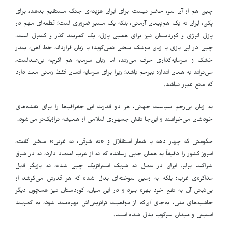
چین هم از آن سو، حاضر نیست برای ایران هزینه‌ی جنگ مستقیم بدهد، برای
پکن، ایران نه یک هم‌پیمان آرمانی، بلکه یک مسیر ضروری است؛ قطعه‌ای مهم در
پازل انرژی و کوردستان نیز برای همین پازل، یک کمربند گذر و کنترل است.
چین در این بازی با زبان موشک سخن نمی‌گوید؛ با زبان قرارداد، خط آهن، بندر
خشک و سرمایه‌گذاری حرف می‌زند، اما زبان سرمایه هم اگرچه بی‌صداست،
می‌تواند به همان اندازه بیرحم باشد؛ زیرا برای سرمایه انسان فقط زمانی معنا دارد
که مانع عبور نباشد
.
به زبان بی‌رحم سیاست جهانی، هر دو قدرت این جغرافیاها را برای نقشه‌های
خودشان می‌خواهند و این‌جا نقش جمهوری اسلامی از همیشه تراژیک‌تر می‌شود
.
حکومتی که چهار دهه با شعار استقلال و «نه شرقی، نه غربی» سخن گفت،
امروز کشور را دقیقاً به همان جایی رسانده که نه از غرب اعتماد دارد، نه در شرق
شراکت برابر. ایران در عمل نه شریک استراتژیک چین شده، نه بازیگر قابل
مذاکره‌ی غرب؛ بلکه به زمین سوخته‌ای بدل شده که هر قدرتی می‌کوشد از
بی‌ثباتی آن به نفع خود بهره ببرد و در این میان، کوردستان نیز همچون دیگر
حاشیه‌های ملی، به‌جای آن‌که از موقعیت ترانزیتی‌اش بهره‌مند شود، به کمربند
امنیتی و میدان سرکوب بدل شده است
.