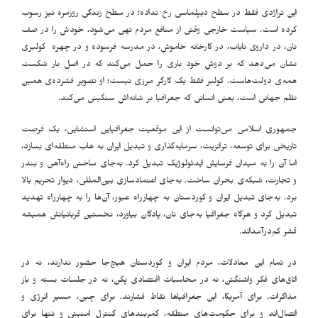
این تراژدی فقط در سطح دیپلماسی رخ نداده؛ در سطح زندگی روزمره نیز رسوب
کرده است. سیاست خارجی وقتی از منافع مردم تهی می‌شود، خودش را در صف
نان، در داروی نایاب، در کارخانه خاموش، در مدرسه فرسوده و در چهره کولبری
نشان می‌دهد که بر دوش خود باری را حمل می‌کند که در اصل بارِ شکست
همه‌ی دولت‌هاست. کولبر فقط یک کارگر مرزی نیست؛ او تصویر فشرده‌ی همین
نظم جهانی است، یعنی انسانی که جغرافیا بر شانه‌اش سنگینی می‌کند
.
جمهوری اسلامی می‌توانست از این موقعیت جغرافیایی استثنایی، یک فرصت
تاریخی برای توسعه، ترانزیت، سرمایه‌گذاری و تبدیل ایران به هاب منطقه‌ای بسازد،
اما آن را به میدان فرسایش ایدئولوژیک تبدیل کرد. به‌جای ساختن راه‌آهن و بندر
و تجارت، شبکه‌ی بحران ساخت. به‌جای اعتمادسازی بین‌المللی، دیوار تحریم بالا
برد. به‌جای تبدیل ایران و کوردستان به چهارراه عبور، آن‌ها را به چهارراه تهدید
تبدیل کرد و هرگاه جغرافیا به‌جای نان، پادگان بیاورد، نخستین قربانیانش همیشه
قشر کم‌درآمداند
.
در تمام این معادلات، مردم ایران و کوردستان هیچ‌جا حضور ندارند، نه در
اتاق‌های فکر واشنگتن، نه در محاسبات اقتصادی پکن، نه در جلسات بسته‌ و باز
مذاکرات. برای آمریکا، این جغرافیاها نقاط فشارند. برای چین، مسیر انرژی و
اتصال‌اند و برای حکومت‌های منطقه، کمربندهای کنترل امنیتی و تنها برای