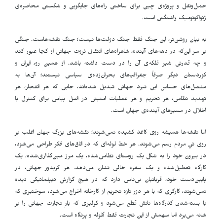
حمل‌ونقل و پروژه‌ی چین برای ساختن راه‌های جایگزین و شکستن محاصره‌ی
ژئواکونومیک واشنگتن است
.
به بیان روشن‌تر، این جنگ فقط جنگ دولت‌ها نیست؛ جنگ نقشه‌هاست. جنگی
بر سر این‌که در دهه‌های آینده، شاهراه‌های انتقال ثروت جهانی از کجا عبور کند
و چه قدرتی شیر فلکه‌ی آن را در دست داشته باشد. از همین رو، ایران و
کوردستان دیگر صرفاً جغرافیاهای بحران‌زده‌ی سیاسی نیستند؛ آن‌ها به
مفصل‌های حساس این نبرد جهانی تبدیل شده‌اند، جایی که هر انفجار، هر
تهدید نظامی، هر تحریم و هر عملیات امنیتی در اصل پیامی برای کنترل یا
اخلال در مسیرهای آینده‌ی جهان است
.
اما نقشه‌ها همیشه روی کاغذ کشیده نمی‌شوند؛ نقشه‌های بزرگ جهان اغلب بر
روی تنِ مردم رسم می‌شوند. هر خط لوله‌ای که در اتاق‌های فکر طراحی می‌شود،
در بیرون خود را به شکل یک روستای نظامی‌شده، یک مرز مین‌گذاری‌شده، یک
کارگاه تعطیل‌شده و یک سفره خالی نشان می‌دهد. هر کریدور جهانی، در
پایین‌دست خود، قربانیان بی‌نامی دارد که در هیچ گزارش دیپلماتیکی دیده
نمی‌شوند، کارگری که با هر دور تازه تحریم از کارخانه اخراج می‌شود، سوختبری که
با بسته‌شدن گذرگاه‌ها نانش قطع می‌شود و کولبری که بارِ تجارت جهانی را بر
شانه می‌برد اما سهمش از این تجارت فقط گلوله و پرتگاه است
.