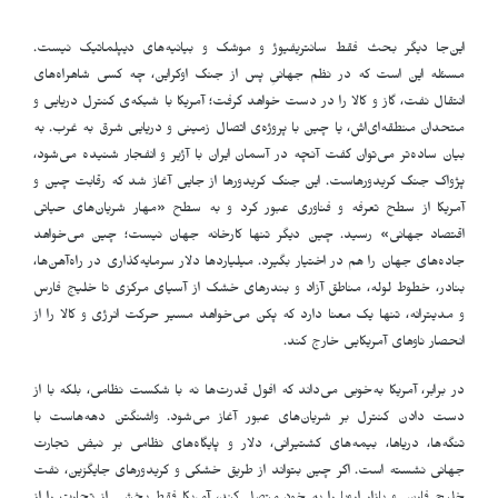
این‌جا دیگر بحث فقط سانتریفیوژ و موشک و بیانیه‌های دیپلماتیک نیست.
مسئله این است که در نظم جهانیِ پس از جنگ اوکراین، چه کسی شاهراه‌های
انتقال نفت، گاز و کالا را در دست خواهد گرفت؛ آمریکا با شبکه‌ی کنترل دریایی و
متحدان منطقه‌ای‌اش، یا چین با پروژه‌ی اتصال زمینی و دریایی شرق به غرب. به
بیان ساده‌تر می‌توان گفت آنچه در آسمان ایران با آژیر و انفجار شنیده می‌شود،
پژواک جنگ کریدورهاست. این جنگ کریدورها از جایی آغاز شد که رقابت چین و
آمریکا از سطح تعرفه و فناوری عبور کرد و به سطح «مهار شریان‌های حیاتی
اقتصاد جهانی» رسید. چین دیگر تنها کارخانه جهان نیست؛ چین می‌خواهد
جاده‌های جهان را هم در اختیار بگیرد. میلیاردها دلار سرمایه‌گذاری در راه‌آهن‌ها،
بنادر، خطوط لوله، مناطق آزاد و بندرهای خشک از آسیای مرکزی تا خلیج فارس
و مدیترانه، تنها یک معنا دارد که پکن می‌خواهد مسیر حرکت انرژی و کالا را از
انحصار ناوهای آمریکایی خارج کند
.
در برابر، آمریکا به‌خوبی می‌داند که افول قدرت‌ها نه با شکست نظامی، بلکه با از
دست دادن کنترل بر شریان‌های عبور آغاز می‌شود. واشنگتن دهه‌هاست با
تنگه‌ها، دریاها، بیمه‌های کشتیرانی، دلار و پایگاه‌های نظامی بر نبض تجارت
جهانی نشسته است. اگر چین بتواند از طریق خشکی و کریدورهای جایگزین، نفت