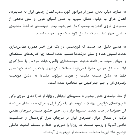
به عبارت دیگر، بدون عبور از پیرامون کوردستان، اتصال زمینی ایران به مدیترانه،
اتصال عراق به ترکیه، اتصال سوریه به عمق آسیای غربی و حتی بخشی از
مسیرهای انرژی قفقاز به جنوب کامل نمی‌شود. یعنی کوردستان نه فقط حاشیه‌ی
سیاسی چهار دولت، بلکه مفصل ژئوپلیتیک چهار دولت است
.
به همین دلیل هم هست که کوردستان در یک قرن اخیر همواره نظامی‌سازی
شده، امنیتی شده و میان دولت‌ها تقسیم شده است؛ زیرا قدرت‌های منطقه‌ای
و جهانی خوب می‌دانند هرگونه خودمختاری واقعی، ثبات مردمی یا شکل‌گیری
اراده مستقل در این جغرافیا می‌تواند معادلات کریدوری را تغییر دهد. کوردستان
فقط به دلیل مسئله ملیت و هویت سرکوب نشده؛ به دلیل موقعیت
راهبردی‌اش یا جبر جغرافیایی نیز محاصره شده است
.
از خط لوله‌های نفتی باشوور تا مسیرهای ارتباطی روژاوا، از گذرگاه‌های مرزی باکور
تا پیوندهای ترانزیتی روژهلات کوردستان با مرکز ایران و عراق، همه نشان می‌دهد
این جغرافیا در قلب رقابت مسیرها قرار دارد. حتی حضور مستمر نیروهای نظامی
ترکیه در شمال عراق، فشارهای ایران بر مرزهای شرق کوردستان و حساسیت
دائمی آمریکا و روسیه نسبت به روژاوا را نمی‌توان فقط با مسئله امنیت داخلی
توضیح داد؛ این‌ها حفاظت مسلحانه از کریدورهای آینده‌اند
.