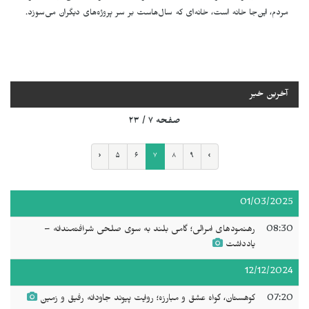
مردم، این‌جا خانه است، خانه‌ای که سال‌هاست بر سر پروژه‌های دیگران می‌سوزد.
آخرین خبر
صفحه ۷ / ۲۳
‹
۵
۶
۷
۸
۹
›
01/03/2025
08:30
رهنمودهای امرالی؛ گامی بلند به سوی صلحی شرافتمندانه –
یادداشت
12/12/2024
07:20
کوهستان، گواه عشق و مبارزه؛ روایت پیوند جاودانه رفیق و زمین