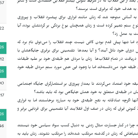
بعد از این انقلاب که در شرایط کنونی بیشتر انقلابی اقتصادی است و سایر
:57
 به هدف خود که برابری است برسند؟
به آسانی متوجه شد که زنان مانند ابزاری برای پیشبرد انقلاب و پیروزی‌
نوع ستم تغییر کرده‌ است و زنان همچنان یوغ بردگی بر گردنشان بوده، آیا
22
دست به عمل زد؟
د اما تنها پیش قدم بودن کافی نیست چند انقلاب را می‌توان نام برد که
26
ی دوران خود نائل آیند؟ و آیا بعدها تضمینی برای برابری جایگاهشان با
ن دریافت در تمام انقلاب‌ها زنان با مردان هم طبقه‌ی خود بر علیه طبقات
12
روزی طبقه خود می‌دانسته‌اند اما با وجود این حتی مورد ستم مردان طبقه خود
26
00
 خود اعتماد می‌کردند تا بعداز پیروزی بر استثمارگران جایگاه اجتماعی
هشان در طبقەی متعلق بە خود همان جایگاهی بود که باید باشد؟
17
نها اگرچه صادقانه به نفع طبقەی خود به مبارزه برخاستند اما به ابزاری
ونیِ ایران که زنان در صف اول انقلابند آیا تضمینی برای فردایی برابر و
26
ت که چرا در کنار جسارت مثال زدنی به دنبال کسب سواد سیاسی خود نیستند
46
 اشتباهاتی که زنان در گذشته مرتکب شده‌اند را مرتکب نشوند. زنان باید به