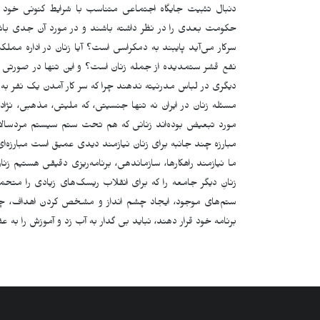
دنبال تثبیت جایگاه اجتماعی متناسب با شرایط کنونی خود ب
حکومت بعدی را در نظر داشته باشند و در مورد آن جدی باشن
سرکار می‌آید پایبند به دمکراسی است؟ آیا زنان در اداره 
نفع قشر ستمدیده از جمله زنان است؟ و این تنها در صورتی اس
دیگری در لباس مدرنیته ندهند چرا کە سر کار آمدن یک نفر به ع
مسئله زنان در ایران نه تنها جنسیتی، که ملیتی، مذهبی، نژاد
مورد تبعیض بوده‌اند زنانی کە هم تحت ستم سیستم مردسالار
مبارزه چند جانبه برای زنان نیازمند دیدی عمیق‌ است مبارزه‌ای
ما نیازمند راهکارها، سازماندهی، برنامه‌ریزی دقیقی هستیم زن
زنانِ دیگر جامعه را که برای انقلاب ریسک‌های زیادی را مت
ستم‌های موجود، ایجاد چشم انداز و مشخص کردن اهداف، چها
برنامه خود قرار دهند، نباید بی گدار به آب زد و آموزش را ب