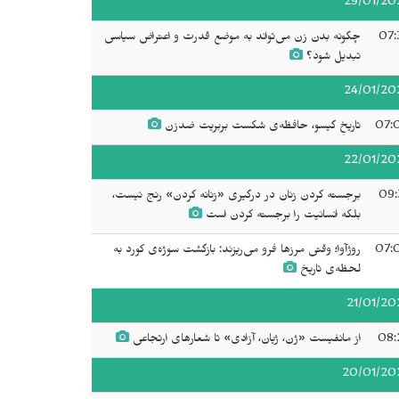
29/01/20
07:
چگونه بدن زن می‌تواند به موضع قدرت و اعتراض سیاسی
تبدیل شود؟
24/01/20
07:
تاریخِ گیسو، حافظه‌ی شکست بربریت ضدزن
22/01/20
09:
برجسته کردن زنان در درگیری «زنانه کردن» رنج نیست،
بلکه انسانیت را برجسته کردن است
07:
روژآوا؛ وقتی مرزها فرو می‌ریزند: بازگشت سوژه‌ی کورد به
لحظه‌ی تاریخ
21/01/20
08:
از مانفیست «ژن، ژیان، آزادی» تا شعارهای ارتجاعی
20/01/20