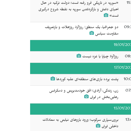
11
«سوریه در تاریکی فرو رفته است؛ دولت ترکیه در حال
احیای داعش و بازگرداندن سوریه به نقطه شروع درگیری
است»
09:
دو جغرافیا، یک منطق: روژآوا، روژهلات و بازتعریف
مقاومت سیاسی
19/01/20
08:
روژآوا؛ چیاپا یا غزه نیست
17/01/20
10:
پشت پرده بازی‌های منطقه‌ای علیه کوردها
07:
زن، زندگی، آزادی؛ افق خودمدیریتی و دمکراسی
رهایی‌بخش در ایران
15/01/20
13:
برون‌سپاری سرکوب؛ ورود بازوهای نیابتی به معادلات
داخلی ایران