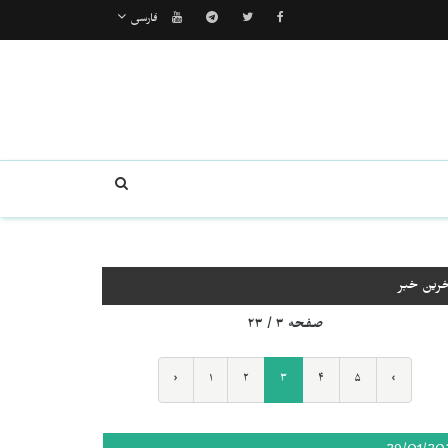
فارسی
خرین خبر
صفحه ۳ / ۲۳
‹
۱
۲
۳
۴
۵
›