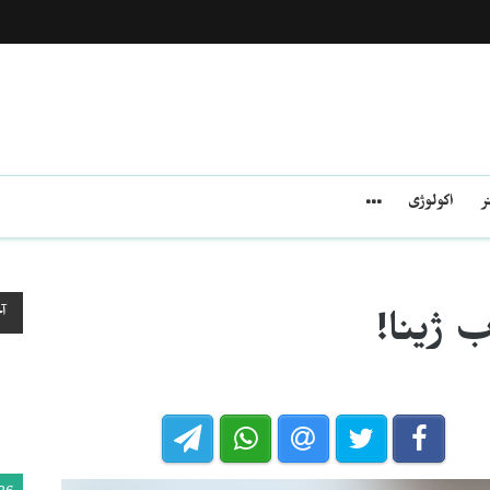
ر
اکولوژی
آ
ب ژینا!