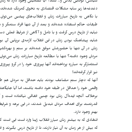
سیاسی، توانایی بدنی و.. کنند؟ آیا تضمینی وجود دارد که زنان 
دغدغه‌ها زیر سایه مشکلات اقتصادی به نحوی کمرنگ شده‌اند،
با نگاهی به تاریخ مبارزات زنان و انقلاب‌های پیشین می‌توان 
طبقات حاکم استفاده شده‌اند و بعد از آن تنها افراد ستمگر و 
نباید از تاریخ درس گرفت و با تامل و آگاهی از شرایط فعلی 
شاید پیشاهنگ بودن زنان در این انقلاب لازمه‌ی برپایی آن بو
زنان در آن تنها با حضورشان موفق شده‌اند بر ستم و بهره‌کش
مردان وجود داشته؟ تنها با مطالعه تاریخ مبارزات زنان می‌توا
استثمارگر به مبارزه پرداخته‌اند آنها پیروزی خود را در گرو پی
نیز قرار گرفته‌اند!
آنها که دچار ستم مضاعف بودند باید حداقل به مردان هم طبقه
واقعی خود را حداقل در طبقه خود داشته باشند، اما آیا جایگا
برخلاف آنچه ایده‌آل زنان بود چنین اتفاقی نیافتاده است و آ
قدرتمند برای اهداف مردان تبدیل شدند، در این برهه و شرایط کن
بهتر وجود دارد.
انتقادی که به بیشتر زنان مبارز انقلاب ژینا وارد است این اس
که بیش از هر زمان به آن نیاز دارند، تا از تاریخ درس بگیرند و